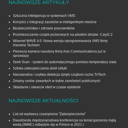
NAJNOWSZE ARTYKUŁY
Sztuczna inteligencja w systemach VMS
Korzyści z integracji zasobów w inteligentnym mieście
Bezpieczeństwo i zdrowie pracowników
Rozmieszczenie czujek pożarowych na płaskim stropie. Część 2
Wisenet WAVE 4.0. Nowa wersja oprogramowania VMS firmy
Hanwha Techwin
Pierwsza kamera nasobna firmy Axis Communications już w
sprzedaży
Seek Scan - system do automatycznego pomiaru temperatury ciała
Sztuka zabezpieczania dzieł sztuki
Niezawodna i szybka detekcja dzięki czujkom ruchu TriTech
Zmiany umów zawartych w trybie zamówień publicznych
Składanie i otwarcie ofert w czasie epidemii
NAJNOWSZE AKTUALNOŚCI
List od wydawcy czasopisma "Zabezpieczenia"
Dwudziesta międzynarodowa konferencja na temat gaszenia mgłą
wodą (IWMC) odbędzie się w Polsce w 2021 r.