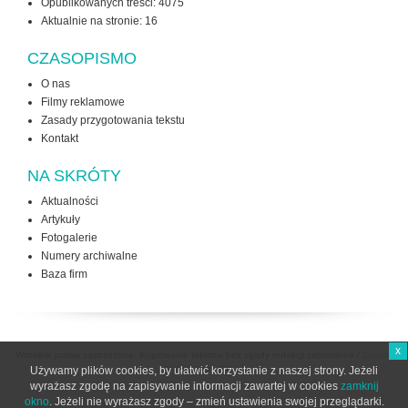
Opublikowanych treści: 4075
Aktualnie na stronie:
16
CZASOPISMO
O nas
Filmy reklamowe
Zasady przygotowania tekstu
Kontakt
NA SKRÓTY
Aktualności
Artykuły
Fotogalerie
Numery archiwalne
Baza firm
x
Wszelkie prawa zastrzeżone. Kopiowanie tekstów bez zgody redakcji zabronione /
Zasady
użytkowania strony
Używamy plików cookies, by ułatwić korzystanie z naszej strony. Jeżeli
wyrażasz zgodę na zapisywanie informacji zawartej w cookies
zamknij
okno
. Jeżeli nie wyrażasz zgody – zmień ustawienia swojej przeglądarki.