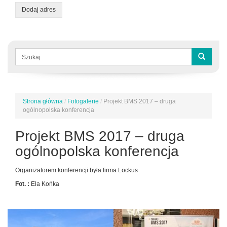
Dodaj adres
Formularz
wyszukiwania
Szukaj
Strona główna
/
Fotogalerie
/
Projekt BMS 2017 – druga
Jesteś
ogólnopolska konferencja
tutaj
Projekt BMS 2017 – druga
ogólnopolska konferencja
Organizatorem konferencji była firma Lockus
Fot. :
Ela Końka