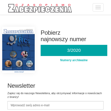
Toggle
navigatio
Przejdź
do
treści
Pobierz
najnowszy numer
3/2020
Numery archiwalne
Newsletter
Zapisz się do naszego Newslettera, aby otrzymywać informacje o nowościach
z branży!