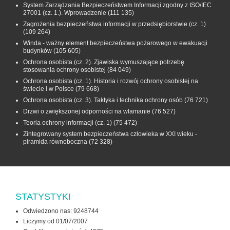
System Zarządzania Bezpieczeństwem Informacji zgodny z ISO/IEC
27001 (cz. 1.). Wprowadzenie
(111 135)
Zagrożenia bezpieczeństwa informacji w przedsiębiorstwie (cz. 1)
(109 264)
Winda - ważny element bezpieczeństwa pożarowego w ewakuacji
budynków
(105 605)
Ochrona osobista (cz. 2). Zjawiska wymuszające potrzebę
stosowania ochrony osobistej
(84 049)
Ochrona osobista (cz. 1). Historia i rozwój ochrony osobistej na
świecie i w Polsce
(79 668)
Ochrona osobista (cz. 3). Taktyka i technika ochrony osób
(76 721)
Drzwi o zwiększonej odporności na włamanie
(76 527)
Teoria ochrony informacji (cz. 1)
(75 472)
Zintegrowany system bezpieczeństwa człowieka w XXI wieku -
piramida równoboczna
(72 328)
STATYSTYKI
Odwiedzono nas: 9248744
Liczymy od 01/07/2007