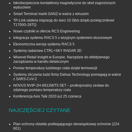
Iskrobezpieczne kontaktrony magnetyczne do stref zagrożonych
wybuchem
Smart Terminal marki GANZ w walce z wirusem
TP-Link ułatwia migrację do sieci 10 Gb/s dzięki przełącznikowi
T1700G‑28TQ
Nowe czytniki w ofercie RCS Engineering
Integracja systemu RACS 5 z wizyjnym systemem dozorowym
Ekonomiczna wersja systemu RACS 5
Systemy radarowe CTRL+SKY RADAR 3D
Wisenet Retail Insight w Europie. Narzędzie do efektywnego
zarządzania w handlu detalicznym
Pomiar temperatury ludzkiego ciała dzięki termowizji
Systemy zliczania ludzi firmy Dahua Technology pomagają w walce
z SARS-CoV-2
NOVUS NVIP-2H-8912M/TS SET – profesjonalny zestaw do
zdalnego pomiaru temperatury ciała
Konferencja Axis Talk 2020 już 25 czerwca
NAJCZĘŚCIEJ CZYTANE
Plan ochrony obiektu podlegającego obowiązkowej ochronie
(224
601)