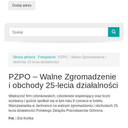
Dodaj adres
Formularz
wyszukiwania
Szukaj
Strona główna
/
Fotogalerie
/
PZPO – Walne Zgromadzenie i
Jesteś
obchody 25-lecia działalności
tutaj
PZPO – Walne Zgromadzenie
i obchody 25-lecia działalności
Większość firm członkowskich, członkowie wspierający oraz liczni
wystawcy i goście spotkali się w tym roku 6 czerwca w hotelu
Warszawianka w Jachrance na walnym zgromadzeniu i obchodach 25
lecia działalności Polskiego Związku Pracodawców Ochrona.
Fot. :
Ela Końka