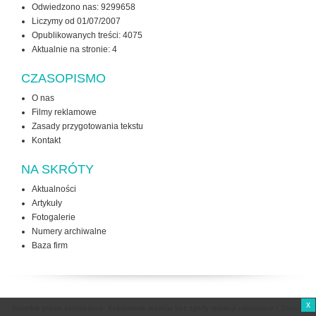
Odwiedzono nas: 9299658
Liczymy od 01/07/2007
Opublikowanych treści: 4075
Aktualnie na stronie:
4
CZASOPISMO
O nas
Filmy reklamowe
Zasady przygotowania tekstu
Kontakt
NA SKRÓTY
Aktualności
Artykuły
Fotogalerie
Numery archiwalne
Baza firm
x
Wszelkie prawa zastrzeżone. Kopiowanie tekstów bez zgody redakcji zabronione /
Zasady