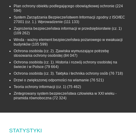
Plan ochrony obiektu podlegającego obowiązkowej ochronie
(224
594)
System Zarządzania Bezpieczeństwem Informacji zgodny z ISO/IEC
27001 (cz. 1.). Wprowadzenie
(111 133)
Zagrożenia bezpieczeństwa informacji w przedsiębiorstwie (cz. 1)
(109 262)
Winda - ważny element bezpieczeństwa pożarowego w ewakuacji
budynków
(105 599)
Ochrona osobista (cz. 2). Zjawiska wymuszające potrzebę
stosowania ochrony osobistej
(84 047)
Ochrona osobista (cz. 1). Historia i rozwój ochrony osobistej na
świecie i w Polsce
(79 664)
Ochrona osobista (cz. 3). Taktyka i technika ochrony osób
(76 718)
Drzwi o zwiększonej odporności na włamanie
(76 521)
Teoria ochrony informacji (cz. 1)
(75 462)
Zintegrowany system bezpieczeństwa człowieka w XXI wieku -
piramida równoboczna
(72 324)
STATYSTYKI