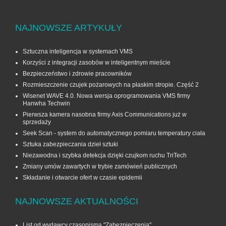
NAJNOWSZE ARTYKUŁY
Sztuczna inteligencja w systemach VMS
Korzyści z integracji zasobów w inteligentnym mieście
Bezpieczeństwo i zdrowie pracowników
Rozmieszczenie czujek pożarowych na płaskim stropie. Część 2
Wisenet WAVE 4.0. Nowa wersja oprogramowania VMS firmy
Hanwha Techwin
Pierwsza kamera nasobna firmy Axis Communications już w
sprzedaży
Seek Scan - system do automatycznego pomiaru temperatury ciała
Sztuka zabezpieczania dzieł sztuki
Niezawodna i szybka detekcja dzięki czujkom ruchu TriTech
Zmiany umów zawartych w trybie zamówień publicznych
Składanie i otwarcie ofert w czasie epidemii
NAJNOWSZE AKTUALNOŚCI
List od wydawcy czasopisma "Zabezpieczenia"