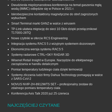
Dwudziesta międzynarodowa konferencja na temat gaszenia mgłą
wodą (IWMC) odbędzie się w Polsce w 2021 r.
Iskrobezpieczne kontaktrony magnetyczne do stref zagrożonych
wybuchem
Smart Terminal marki GANZ w walce z wirusem
TP-Link ułatwia migrację do sieci 10 Gb/s dzięki przełącznikowi
T1700G‑28TQ
Nowe czytniki w ofercie RCS Engineering
Integracja systemu RACS 5 z wizyjnym systemem dozorowym
Ekonomiczna wersja systemu RACS 5
Systemy radarowe CTRL+SKY RADAR 3D
Wisenet Retail Insight w Europie. Narzędzie do efektywnego
zarządzania w handlu detalicznym
Pomiar temperatury ludzkiego ciała dzięki termowizji
Systemy zliczania ludzi firmy Dahua Technology pomagają w walce
z SARS-CoV-2
NOVUS NVIP-2H-8912M/TS SET – profesjonalny zestaw do
zdalnego pomiaru temperatury ciała
Konferencja Axis Talk 2020 już 25 czerwca
NAJCZĘŚCIEJ CZYTANE