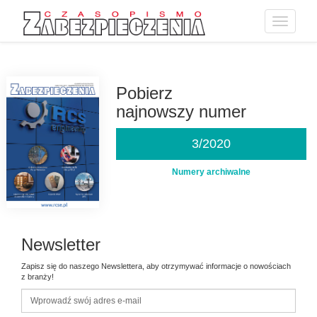
Toggle
navigatio
Przejdź
do
treści
Pobierz
najnowszy numer
3/2020
Numery archiwalne
Newsletter
Zapisz się do naszego Newslettera, aby otrzymywać informacje o nowościach
z branży!