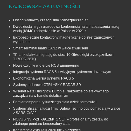
NAJNOWSZE AKTUALNOŚCI
List od wydawcy czasopisma "Zabezpieczenia"
Dwudziesta międzynarodowa konferencja na temat gaszenia mgłą
wodą (IWMC) odbędzie się w Polsce w 2021 r.
Iskrobezpieczne kontaktrony magnetyczne do stref zagrożonych
wybuchem
Smart Terminal marki GANZ w walce z wirusem
TP-Link ułatwia migrację do sieci 10 Gb/s dzięki przełącznikowi
T1700G‑28TQ
Nowe czytniki w ofercie RCS Engineering
Integracja systemu RACS 5 z wizyjnym systemem dozorowym
Ekonomiczna wersja systemu RACS 5
Systemy radarowe CTRL+SKY RADAR 3D
Wisenet Retail Insight w Europie. Narzędzie do efektywnego
zarządzania w handlu detalicznym
Pomiar temperatury ludzkiego ciała dzięki termowizji
Systemy zliczania ludzi firmy Dahua Technology pomagają w walce
z SARS-CoV-2
NOVUS NVIP-2H-8912M/TS SET – profesjonalny zestaw do
zdalnego pomiaru temperatury ciała
Konferencja Axis Talk 2020 już 25 czerwca