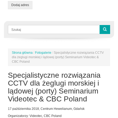
Dodaj adres
Formularz
wyszukiwania
Szukaj
Strona główna
/
Fotogalerie
/
Specjalistyczne rozwiązania CCTV
Jesteś
dla żeglugi morskiej i lądowej (porty) Seminarium Videotec &
tutaj
CBC Poland
Specjalistyczne rozwiązania
CCTV dla żeglugi morskiej i
lądowej (porty) Seminarium
Videotec & CBC Poland
17 października 2018, Centrum Hewelianum, Gdańsk
Organizatorzy: Videotec, CBC Poland