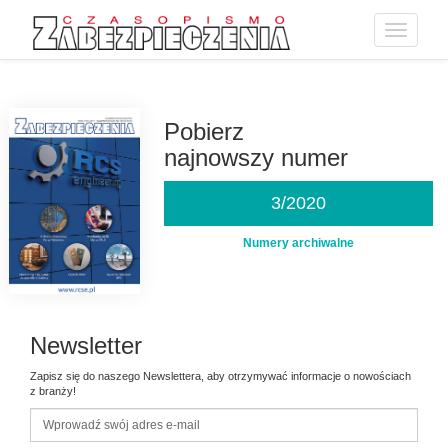
Toggle
navigatio
Przejdź
do
treści
Pobierz
najnowszy numer
3/2020
Numery archiwalne
Newsletter
Zapisz się do naszego Newslettera, aby otrzymywać informacje o nowościach
z branży!