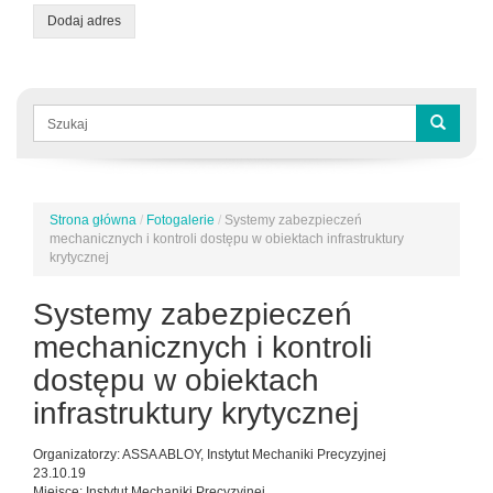
Dodaj adres
Formularz
wyszukiwania
Szukaj
Strona główna
/
Fotogalerie
/
Systemy zabezpieczeń
Jesteś
mechanicznych i kontroli dostępu w obiektach infrastruktury
tutaj
krytycznej
Systemy zabezpieczeń
mechanicznych i kontroli
dostępu w obiektach
infrastruktury krytycznej
Organizatorzy: ASSA ABLOY, Instytut Mechaniki Precyzyjnej
23.10.19
Miejsce: Instytut Mechaniki Precyzyjnej