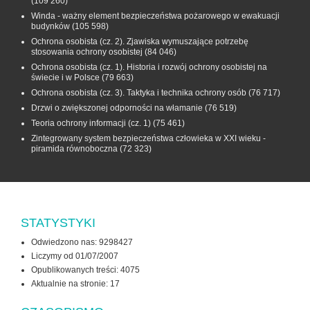
(109 260)
Winda - ważny element bezpieczeństwa pożarowego w ewakuacji
budynków
(105 598)
Ochrona osobista (cz. 2). Zjawiska wymuszające potrzebę
stosowania ochrony osobistej
(84 046)
Ochrona osobista (cz. 1). Historia i rozwój ochrony osobistej na
świecie i w Polsce
(79 663)
Ochrona osobista (cz. 3). Taktyka i technika ochrony osób
(76 717)
Drzwi o zwiększonej odporności na włamanie
(76 519)
Teoria ochrony informacji (cz. 1)
(75 461)
Zintegrowany system bezpieczeństwa człowieka w XXI wieku -
piramida równoboczna
(72 323)
STATYSTYKI
Odwiedzono nas: 9298427
Liczymy od 01/07/2007
Opublikowanych treści: 4075
Aktualnie na stronie:
17