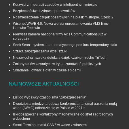
Korzyści z integracji zasobów w inteligentnym mieście
Bezpieczeństwo i zdrowie pracowników
Rozmieszczenie czujek pożarowych na płaskim stropie. Część 2
Wisenet WAVE 4.0. Nowa wersja oprogramowania VMS firmy
Hanwha Techwin
Pierwsza kamera nasobna firmy Axis Communications już w
sprzedaży
Seek Scan - system do automatycznego pomiaru temperatury ciała
Sztuka zabezpieczania dzieł sztuki
Niezawodna i szybka detekcja dzięki czujkom ruchu TriTech
Zmiany umów zawartych w trybie zamówień publicznych
Składanie i otwarcie ofert w czasie epidemii
NAJNOWSZE AKTUALNOŚCI
List od wydawcy czasopisma "Zabezpieczenia"
Dwudziesta międzynarodowa konferencja na temat gaszenia mgłą
wodą (IWMC) odbędzie się w Polsce w 2021 r.
Iskrobezpieczne kontaktrony magnetyczne do stref zagrożonych
wybuchem
Smart Terminal marki GANZ w walce z wirusem