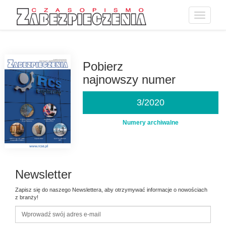
Toggle
navigatio
Przejdź
do
treści
Pobierz
najnowszy numer
3/2020
Numery archiwalne
Newsletter
Zapisz się do naszego Newslettera, aby otrzymywać informacje o nowościach
z branży!