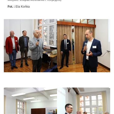
Fot. :
Ela Końka