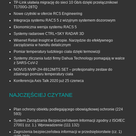
TP-Link ułatwia migrację do sieci 10 Gb/s dzięki przełącznikowi
T1700G‑28TQ
Nowe czytniki w ofercie RCS Engineering
Integracja systemu RACS 5 z wizyjnym systemem dozorowym
Ekonomiczna wersja systemu RACS 5
Systemy radarowe CTRL+SKY RADAR 3D
Wisenet Retail Insight w Europie. Narzędzie do efektywnego
zarządzania w handlu detalicznym
Pomiar temperatury ludzkiego ciała dzięki termowizji
Systemy zliczania ludzi firmy Dahua Technology pomagają w walce
z SARS-CoV-2
NOVUS NVIP-2H-8912M/TS SET – profesjonalny zestaw do
zdalnego pomiaru temperatury ciała
Konferencja Axis Talk 2020 już 25 czerwca
NAJCZĘŚCIEJ CZYTANE
Plan ochrony obiektu podlegającego obowiązkowej ochronie
(224
593)
System Zarządzania Bezpieczeństwem Informacji zgodny z ISO/IEC
27001 (cz. 1.). Wprowadzenie
(111 132)
Zagrożenia bezpieczeństwa informacji w przedsiębiorstwie (cz. 1)