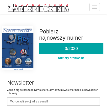
Toggle
navigatio
Przejdź
do
treści
Pobierz
najnowszy numer
3/2020
Numery archiwalne
Newsletter
Zapisz się do naszego Newslettera, aby otrzymywać informacje o nowościach
z branży!