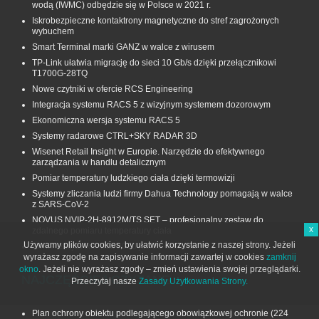
wodą (IWMC) odbędzie się w Polsce w 2021 r.
Iskrobezpieczne kontaktrony magnetyczne do stref zagrożonych
wybuchem
Smart Terminal marki GANZ w walce z wirusem
TP-Link ułatwia migrację do sieci 10 Gb/s dzięki przełącznikowi
T1700G‑28TQ
Nowe czytniki w ofercie RCS Engineering
Integracja systemu RACS 5 z wizyjnym systemem dozorowym
Ekonomiczna wersja systemu RACS 5
Systemy radarowe CTRL+SKY RADAR 3D
Wisenet Retail Insight w Europie. Narzędzie do efektywnego
zarządzania w handlu detalicznym
Pomiar temperatury ludzkiego ciała dzięki termowizji
Systemy zliczania ludzi firmy Dahua Technology pomagają w walce
z SARS-CoV-2
NOVUS NVIP-2H-8912M/TS SET – profesjonalny zestaw do
x
zdalnego pomiaru temperatury ciała
Używamy plików cookies, by ułatwić korzystanie z naszej strony. Jeżeli
Konferencja Axis Talk 2020 już 25 czerwca
wyrażasz zgodę na zapisywanie informacji zawartej w cookies
zamknij
okno
. Jeżeli nie wyrażasz zgody – zmień ustawienia swojej przeglądarki.
NAJCZĘŚCIEJ CZYTANE
Przeczytaj nasze
Zasady Użytkowania Strony.
Plan ochrony obiektu podlegającego obowiązkowej ochronie
(224