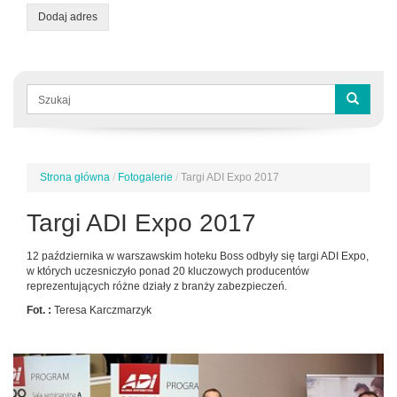
Dodaj adres
Formularz
wyszukiwania
Szukaj
Strona główna
/
Fotogalerie
/
Targi ADI Expo 2017
Jesteś
tutaj
Targi ADI Expo 2017
12 października w warszawskim hoteku Boss odbyły się targi ADI Expo,
w których uczesniczyło ponad 20 kluczowych producentów
reprezentujących różne działy z branży zabezpieczeń.
Fot. :
Teresa Karczmarzyk