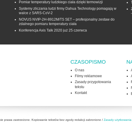
Pomiar temperatury ludzkiego ciała dzięki termowizji
Systemy zliczania ludzi firmy Dahua Technology pomagają w
walce z SARS-CoV-2
NOVUS NVIP-2H-8912M/TS SET – profesjonalny zestaw do
zdalnego pomiaru temperatury ciała
Konferencja Axis Talk 2020 już 25 czerwca
CZASOPISMO
N
O nas
Filmy reklamowe
Zasady przygotowania
tekstu
Kontakt
kie prawa zastrzeżone. Kopiowanie tekstów bez zgody redakcji zabronione /
Zasady użytkowania 