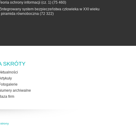
Teoria ochrony informacji (cz. 1)
(75 460)
Zintegrowany system bezpieczeństwa człowieka w XXI wieku
- piramida równoboczna
(72 322)
A SKRÓTY
Aktualności
Artykuły
Fotogalerie
Numery archiwalne
Baza firm
strony