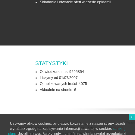
Składanie i otwarcie ofert w czasie epidemii
STATYSTYKI
Odwiedzono nas: 9295854
Liczymy od 01/07/2007
Opublikowanych treści: 4075
Aktualnie na stronie:
6
x
Wszel
Używamy plików cookies, by ułatwić korzystanie z naszej strony. Jeżeli
wyrażasz zgodę na zapisywanie informacji zawartej w cookies
zamknij
okno
. Jeżeli nie wyrażasz zgody – zmień ustawienia swojej przeglądarki.