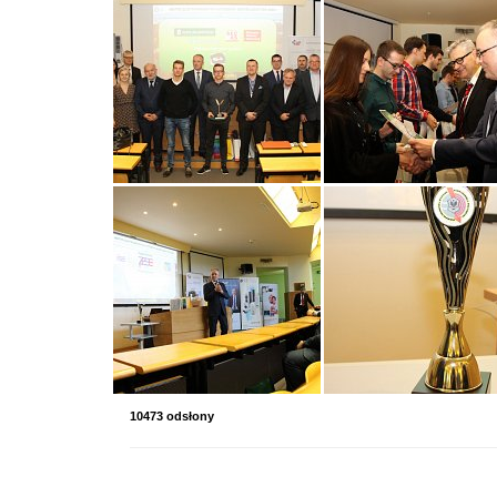
10473 odsłony