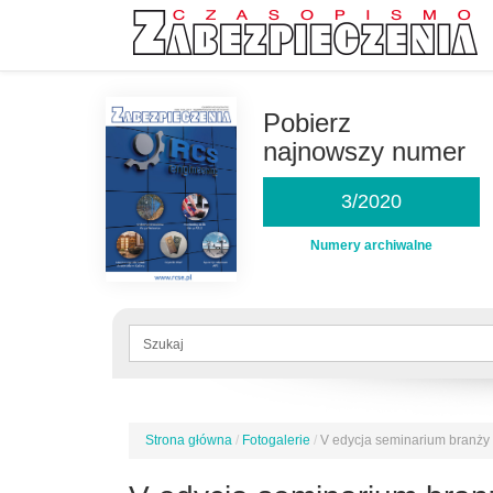
Przejdź
do
Pobierz
treści
najnowszy numer
3/2020
Numery archiwalne
Formularz
wyszukiwania
Szukaj
Strona główna
/
Fotogalerie
/
V edycja seminarium branży
Jesteś
tutaj