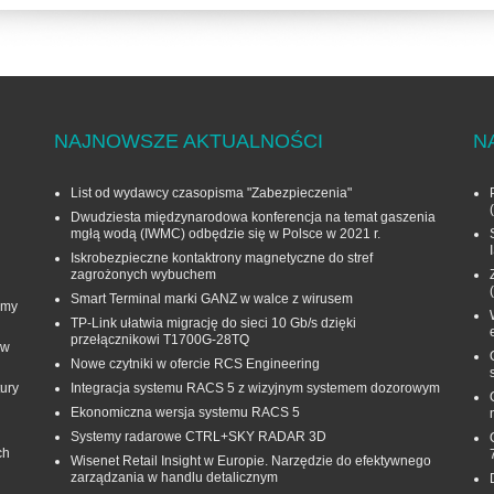
NAJNOWSZE AKTUALNOŚCI
N
List od wydawcy czasopisma "Zabezpieczenia"
Dwudziesta międzynarodowa konferencja na temat gaszenia
mgłą wodą (IWMC) odbędzie się w Polsce w 2021 r.
Iskrobezpieczne kontaktrony magnetyczne do stref
zagrożonych wybuchem
Smart Terminal marki GANZ w walce z wirusem
rmy
TP-Link ułatwia migrację do sieci 10 Gb/s dzięki
przełącznikowi T1700G‑28TQ
 w
Nowe czytniki w ofercie RCS Engineering
ury
Integracja systemu RACS 5 z wizyjnym systemem dozorowym
Ekonomiczna wersja systemu RACS 5
Systemy radarowe CTRL+SKY RADAR 3D
ch
Wisenet Retail Insight w Europie. Narzędzie do efektywnego
zarządzania w handlu detalicznym