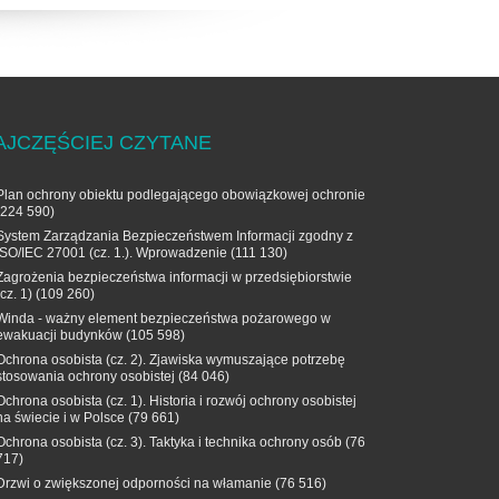
AJCZĘŚCIEJ CZYTANE
Plan ochrony obiektu podlegającego obowiązkowej ochronie
(224 590)
System Zarządzania Bezpieczeństwem Informacji zgodny z
ISO/IEC 27001 (cz. 1.). Wprowadzenie
(111 130)
Zagrożenia bezpieczeństwa informacji w przedsiębiorstwie
(cz. 1)
(109 260)
Winda - ważny element bezpieczeństwa pożarowego w
ewakuacji budynków
(105 598)
Ochrona osobista (cz. 2). Zjawiska wymuszające potrzebę
stosowania ochrony osobistej
(84 046)
Ochrona osobista (cz. 1). Historia i rozwój ochrony osobistej
na świecie i w Polsce
(79 661)
Ochrona osobista (cz. 3). Taktyka i technika ochrony osób
(76
717)
Drzwi o zwiększonej odporności na włamanie
(76 516)