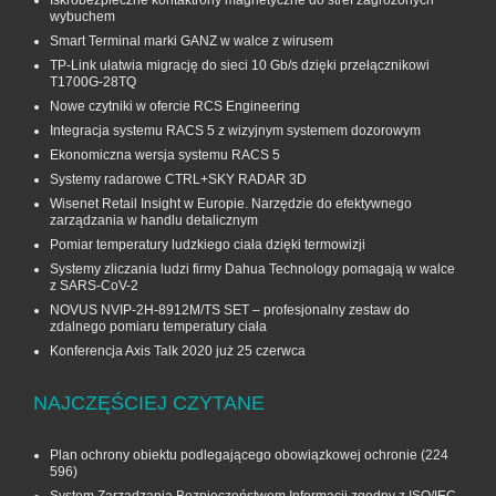
Iskrobezpieczne kontaktrony magnetyczne do stref zagrożonych
wybuchem
Smart Terminal marki GANZ w walce z wirusem
TP-Link ułatwia migrację do sieci 10 Gb/s dzięki przełącznikowi
T1700G‑28TQ
Nowe czytniki w ofercie RCS Engineering
Integracja systemu RACS 5 z wizyjnym systemem dozorowym
Ekonomiczna wersja systemu RACS 5
Systemy radarowe CTRL+SKY RADAR 3D
Wisenet Retail Insight w Europie. Narzędzie do efektywnego
zarządzania w handlu detalicznym
Pomiar temperatury ludzkiego ciała dzięki termowizji
Systemy zliczania ludzi firmy Dahua Technology pomagają w walce
z SARS-CoV-2
NOVUS NVIP-2H-8912M/TS SET – profesjonalny zestaw do
zdalnego pomiaru temperatury ciała
Konferencja Axis Talk 2020 już 25 czerwca
NAJCZĘŚCIEJ CZYTANE
Plan ochrony obiektu podlegającego obowiązkowej ochronie
(224
596)