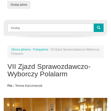
Dodaj adres
Formularz
wyszukiwania
Szukaj
Strona główna
/
Fotogalerie
/
VII Zjazd Sprawozdawczo-Wyborczy
Jesteś
Polalarm
tutaj
VII Zjazd Sprawozdawczo-
Wyborczy Polalarm
Fot. :
Teresa Karczmarzyk