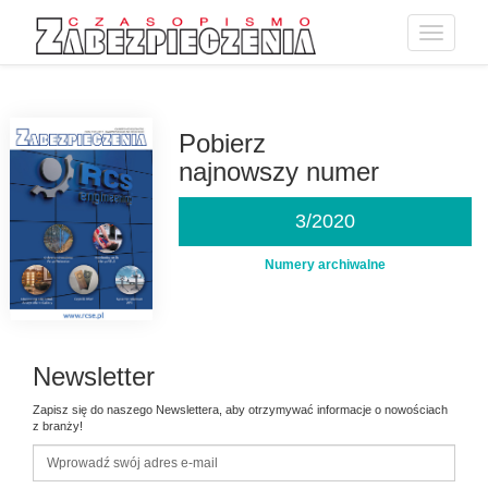
Toggle
navigatio
Przejdź
do
treści
Pobierz
najnowszy numer
3/2020
Numery archiwalne
Newsletter
Zapisz się do naszego Newslettera, aby otrzymywać informacje o nowościach
z branży!