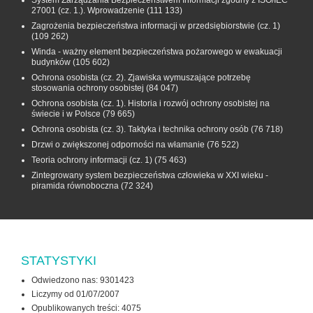
System Zarządzania Bezpieczeństwem Informacji zgodny z ISO/IEC
27001 (cz. 1.). Wprowadzenie
(111 133)
Zagrożenia bezpieczeństwa informacji w przedsiębiorstwie (cz. 1)
(109 262)
Winda - ważny element bezpieczeństwa pożarowego w ewakuacji
budynków
(105 602)
Ochrona osobista (cz. 2). Zjawiska wymuszające potrzebę
stosowania ochrony osobistej
(84 047)
Ochrona osobista (cz. 1). Historia i rozwój ochrony osobistej na
świecie i w Polsce
(79 665)
Ochrona osobista (cz. 3). Taktyka i technika ochrony osób
(76 718)
Drzwi o zwiększonej odporności na włamanie
(76 522)
Teoria ochrony informacji (cz. 1)
(75 463)
Zintegrowany system bezpieczeństwa człowieka w XXI wieku -
piramida równoboczna
(72 324)
STATYSTYKI
Odwiedzono nas: 9301423
Liczymy od 01/07/2007
Opublikowanych treści: 4075