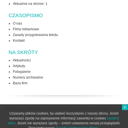
Aktualnie na stronie:
1
CZASOPISMO
O nas
Filmy reklamowe
Zasady przygotowania tekstu
Kontakt
NA SKRÓTY
Aktualności
Artykuły
Fotogalerie
Numery archiwalne
Baza firm
x
Wszelkie prawa zastrzeżone. Kopiowanie tekstów bez zgody redakcji zabronione /
Zasady
użytkowania strony
Używamy plików cookies, by ułatwić korzystanie z naszej strony. Jeżeli
wyrażasz zgodę na zapisywanie informacji zawartej w cookies
zamknij
okno
. Jeżeli nie wyrażasz zgody – zmień ustawienia swojej przeglądarki.