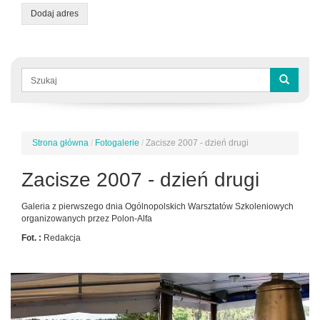
Dodaj adres
Formularz
wyszukiwania
Szukaj
Strona główna
/
Fotogalerie
/
Zacisze 2007 - dzień drugi
Jesteś
tutaj
Zacisze 2007 - dzień drugi
Galeria z pierwszego dnia Ogólnopolskich Warsztatów Szkoleniowych
organizowanych przez Polon-Alfa
Fot. :
Redakcja