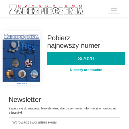
Toggle
navigatio
Przejdź
do
treści
Pobierz
najnowszy numer
3/2020
Numery archiwalne
Newsletter
Zapisz się do naszego Newslettera, aby otrzymywać informacje o nowościach
z branży!