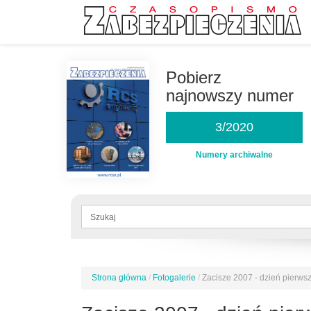
Przejdź
do
Pobierz
treści
najnowszy numer
3/2020
Numery archiwalne
Formularz
wyszukiwania
Szukaj
Strona główna
/
Fotogalerie
/
Zacisze 2007 - dzień pierws
Jesteś
tutaj