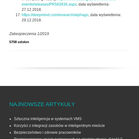
events/releases/PR583836.aspx
, data wyświetlenia:
27.12.2018.
https://deepmind.com/research/alphago
, data wyświetlenia:
29.12.2018.
Zabezpieczenia 1/2019
5708 odsłon
NAJNOWSZE ARTYKUŁY
Sztuczna inteligencja w systemach VMS
Korzyści z integracji zasobów w inteligentnym mieście
Bezpieczeństwo i zdrowie pracowników