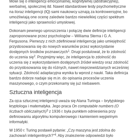
Mówi się o inteligencji emocjonalnej, kognitywnej (abstrakcyjnej),
werbalnej, społecznej itd. Nawet standardowe testy psychometryczne
na iloraz inteligencji (IQ) sami naukowcy uznają za kontrowersyjne, bo
umożliwiają one ocenę zaledwie bardzo niewielkiej części spektrum
inteligencji jako sprawności umysłowej.
Dokonam pewnego uproszczenia i połączę dwie definicje inteligencji
zaproponowane przez psychologów – Williama Sterna i G. A.
Fergusona. Pierwszy z nich zdefiniował inteligencję jako umiejętność
przystosowania się do nowych warunków przez wykorzystanie
1
dostępnych środków poznawczych
. Drugi postulował, że to zdolność
2
do uczenia się
. Przyjmijmy więc, że inteligencja to zdolność do
uczenia się z wykorzystaniem dostępnych źródeł wiedzy oraz zdolność
do przystosowania się do różnych, nawet nieprzewidzianych wcześniej
sytuacji. Zdolność adaptacyjna wynika tu wprost z nauki. Taka definicja
bardzo dobrze nadaje się m.in. do opisania procesów uczenia
maszynowego, o czym przekonamy się już niebawem.
Sztuczna inteligencja
Za ojca sztucznej inteligencji uważa się Alana Turinga – brytyjskiego
kryptologa i matematyka. Jego praca
On computable numbers (O
3
liczbach obliczalnych)
z 1936 r. była punktem odniesienia przy
definiowaniu algorytmu komputerowego i kamieniem węgielnym
informatyki.
W 1950 r. Turing postawił pytanie: „Czy maszyna jest zdolna do
4
zachowań inteligentnych?”
. Aby znalezienie odpowiedzi było