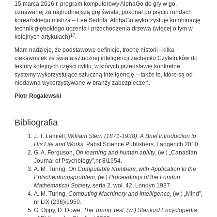
15 marca 2016 r. program komputerowy AlphaGo do gry w go,
uznawanej za najtrudniejszą grę świata, pokonał po pięciu rundach
koreańskiego mistrza – Lee Sedola. AlphaGo wykorzystuje kombinację
technik głębokiego uczenia i przechodzenia drzewa (więcej o tym w
17
kolejnych artykułach)
.
Mam nadzieję, że podstawowe definicje, trochę historii i kilka
ciekawostek ze świata sztucznej inteligencji zachęciło Czytelników do
lektury kolejnych części cyklu, w których przedstawię konkretne
systemy wykorzystujące sztuczną inteligencję – także te, które są od
niedawna wykorzystywane w branży zabezpieczeń.
Piotr Rogalewski
Bibliografia
J. T. Lamiell,
William Stern (1871-1938): A Brief Introduction to
His Life and Works,
Pabst Science Publishers, Langerich 2010.
G. A. Ferguson,
On learning and human ability
, (w:) „Canadian
Journal of Psychology”,nr 8/1954.
A. M. Turing,
On Computable Numbers, with Application to the
Entscheidungsproblem, (w:) Proceedings of the London
Mathematical Society,
seria 2, wol. 42, Londyn 1937.
A. M. Turing,
Computing Machinery and Intelligence,
(w:) „Mind”,
nr LIX (236)/1950.
G. Oppy, D. Dowe,
The Turing Test, (w:) Stanford Encyclopedia