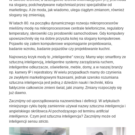
na slogany, podchwytywane natychmiast przez specjalistów od
marketingu. A że moda, jak wiadomo, ulega ciągłym zmianom, również
slogany się zmieniają.
W latach 80. na początku dynamicznego rozwoju mikroprocesorów
mieliśmy modę na mikroprocesorowe centrale telefoniczne, regulatory
temperatury, sterowniki czy prostowniki samochodowe. Gdy komputery
upowszechniły się na dobre przyszła kolej na slogany komputerowe.
Pojawiło się zatem komputerowe wspomaganie projektowania,
badanie wzroku, badanie pojazdów czy projektowanie kuchni.
Najnowszy krzyk mody to „inteligentne” rzeczy. Mamy więc smartfony ze
sztuczną inteligencją, inteligentne systemy zarządzania ruchem,
inteligentne odkurzacze, oświetlenie, meble, domy, a w naszej branży
np. kamery IP i rejestratory. W wielu przypadkach mamy do czynienia
ze zwykłymi marketingowymi frazesami, jednak szeroko rozumiana
sztuczna inteligencja jest jedną z dziedzin nauki i techniki, która
faktycznie całkowicie zmieni świat, jaki znamy. Zmiany rozpoczęły się
już dawno.
Zacznijmy od uporządkowania nazewnictwa i definicji. W artykułach
niniejszego cyklu będę zamiennie używał nazwy
sztuczna inteligencja
i
angielskiego skrótowca AI pochodzącego od terminu
artificial
intelligence.
Czym jest sztuczna inteligencja? Zacznijmy może od
inteligencji sensu
stricto.