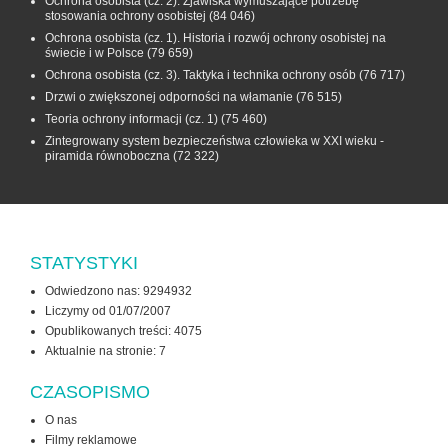
Ochrona osobista (cz. 2). Zjawiska wymuszające potrzebę
stosowania ochrony osobistej
(84 046)
Ochrona osobista (cz. 1). Historia i rozwój ochrony osobistej na
świecie i w Polsce
(79 659)
Ochrona osobista (cz. 3). Taktyka i technika ochrony osób
(76 717)
Drzwi o zwiększonej odporności na włamanie
(76 515)
Teoria ochrony informacji (cz. 1)
(75 460)
Zintegrowany system bezpieczeństwa człowieka w XXI wieku -
piramida równoboczna
(72 322)
STATYSTYKI
Odwiedzono nas: 9294932
Liczymy od 01/07/2007
Opublikowanych treści: 4075
Aktualnie na stronie:
7
CZASOPISMO
O nas
Filmy reklamowe