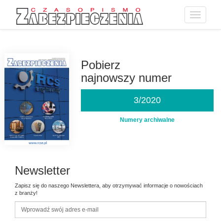
Toggle
navigatio
Przejdź
do
treści
Pobierz
najnowszy numer
3/2020
Numery archiwalne
Newsletter
Zapisz się do naszego Newslettera, aby otrzymywać informacje o nowościach
z branży!