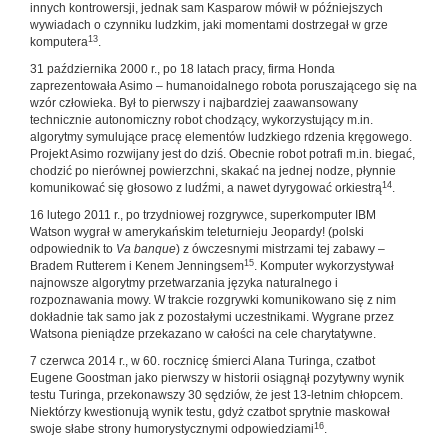
innych kontrowersji, jednak sam Kasparow mówił w późniejszych
wywiadach o czynniku ludzkim, jaki momentami dostrzegał w grze
13
komputera
.
31 października 2000 r., po 18 latach pracy, firma Honda
zaprezentowała Asimo – humanoidalnego robota poruszającego się na
wzór człowieka. Był to pierwszy i najbardziej zaawansowany
technicznie autonomiczny robot chodzący, wykorzystujący m.in.
algorytmy symulujące pracę elementów ludzkiego rdzenia kręgowego.
Projekt Asimo rozwijany jest do dziś. Obecnie robot potrafi m.in. biegać,
chodzić po nierównej powierzchni, skakać na jednej nodze, płynnie
14
komunikować się głosowo z ludźmi, a nawet dyrygować orkiestrą
.
16 lutego 2011 r., po trzydniowej rozgrywce, superkomputer IBM
Watson wygrał w amerykańskim teleturnieju Jeopardy! (polski
odpowiednik to
Va banque
) z ówczesnymi mistrzami tej zabawy –
15
Bradem Rutterem i Kenem Jenningsem
. Komputer wykorzystywał
najnowsze algorytmy przetwarzania języka naturalnego i
rozpoznawania mowy. W trakcie rozgrywki komunikowano się z nim
dokładnie tak samo jak z pozostałymi uczestnikami. Wygrane przez
Watsona pieniądze przekazano w całości na cele charytatywne.
7 czerwca 2014 r., w 60. rocznicę śmierci Alana Turinga, czatbot
Eugene Goostman jako pierwszy w historii osiągnął pozytywny wynik
testu Turinga, przekonawszy 30 sędziów, że jest 13-letnim chłopcem.
Niektórzy kwestionują wynik testu, gdyż czatbot sprytnie maskował
16
swoje słabe strony humorystycznymi odpowiedziami
.