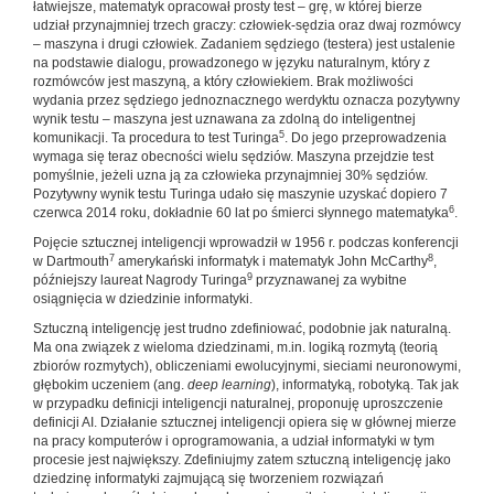
łatwiejsze, matematyk opracował prosty test – grę, w której bierze
udział przynajmniej trzech graczy: człowiek-sędzia oraz dwaj rozmówcy
– maszyna i drugi człowiek. Zadaniem sędziego (testera) jest ustalenie
na podstawie dialogu, prowadzonego w języku naturalnym, który z
rozmówców jest maszyną, a który człowiekiem. Brak możliwości
wydania przez sędziego jednoznacznego werdyktu oznacza pozytywny
wynik testu – maszyna jest uznawana za zdolną do inteligentnej
5
komunikacji. Ta procedura to test Turinga
. Do jego przeprowadzenia
wymaga się teraz obecności wielu sędziów. Maszyna przejdzie test
pomyślnie, jeżeli uzna ją za człowieka przynajmniej 30% sędziów.
Pozytywny wynik testu Turinga udało się maszynie uzyskać dopiero 7
6
czerwca 2014 roku, dokładnie 60 lat po śmierci słynnego matematyka
.
Pojęcie sztucznej inteligencji wprowadził w 1956 r. podczas konferencji
7
8
w Dartmouth
amerykański informatyk i matematyk John McCarthy
,
9
późniejszy laureat Nagrody Turinga
przyznawanej za wybitne
osiągnięcia w dziedzinie informatyki.
Sztuczną inteligencję jest trudno zdefiniować, podobnie jak naturalną.
Ma ona związek z wieloma dziedzinami, m.in. logiką rozmytą (teorią
zbiorów rozmytych), obliczeniami ewolucyjnymi, sieciami neuronowymi,
głębokim uczeniem (ang.
deep learning
), informatyką, robotyką. Tak jak
w przypadku definicji inteligencji naturalnej, proponuję uproszczenie
definicji AI. Działanie sztucznej inteligencji opiera się w głównej mierze
na pracy komputerów i oprogramowania, a udział informatyki w tym
procesie jest największy. Zdefiniujmy zatem sztuczną inteligencję jako
dziedzinę informatyki zajmującą się tworzeniem rozwiązań