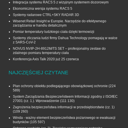
Integracja systemu RACS 5 z wizyjnym systemem dozorowym
Ekonomiczna wersja systemu RACS 5
Systemy radarowe CTRL+SKY RADAR 3D
Wisenet Retail Insight w Europie. Narzędzie do efektywnego
zarządzania w handlu detalicznym
Pomiar temperatury ludzkiego ciała dzięki termowizji
Systemy zliczania ludzi firmy Dahua Technology pomagają w walce
z SARS-CoV-2
NOVUS NVIP-2H-8912M/TS SET – profesjonalny zestaw do
zdalnego pomiaru temperatury ciała
Konferencja Axis Talk 2020 już 25 czerwca
NAJCZĘŚCIEJ CZYTANE
Plan ochrony obiektu podlegającego obowiązkowej ochronie
(224
589)
System Zarządzania Bezpieczeństwem Informacji zgodny z ISO/IEC
27001 (cz. 1.). Wprowadzenie
(111 130)
Zagrożenia bezpieczeństwa informacji w przedsiębiorstwie (cz. 1)
(109 260)
Winda - ważny element bezpieczeństwa pożarowego w ewakuacji
budynków
(105 597)