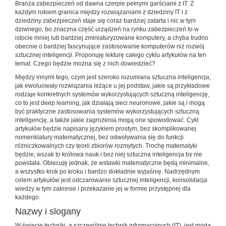
Branża zabezpieczeń od dawna czerpie pełnymi garściami z IT. Z
każdym rokiem granica między rozwiązaniami z dziedziny IT i z
dziedziny zabezpieczeń staje się coraz bardziej zatarta i nic w tym
dziwnego, bo znaczna część urządzeń na rynku zabezpieczeń to w
istocie mniej lub bardziej zminiaturyzowane komputery, a chyba trudno
obecnie o bardziej fascynujące zastosowanie komputerów niż rozwój
sztucznej inteligencji. Proponuję lekturę całego cyklu artykułów na ten
temat. Czego będzie można się z nich dowiedzieć?
Między innymi tego, czym jest szeroko rozumiana sztuczna inteligencja,
jak ewoluowały rozwiązania leżące u jej podstaw, jakie są przykładowe
rodzaje konkretnych systemów wykorzystujących sztuczną inteligencję,
co to jest deep learning, jak działają sieci neuronowe, jakie są i mogą
być praktyczne zastosowania systemów wykorzystujących sztuczną
inteligencję, a także jakie zagrożenia mogą one spowodować. Cykl
artykułów będzie napisany językiem prostym, bez skomplikowanej
nomenklatury matematycznej, bez odwoływania się do funkcji
różniczkowalnych czy teorii zbiorów rozmytych. Trochę matematyki
będzie, wszak to królowa nauk i bez niej sztuczna inteligencja by nie
powstała. Obiecuję jednak, że wstawki matematyczne będą minimalne,
a wszystko krok po kroku i bardzo dokładnie wyjaśnię. Nadrzędnym
celem artykułów jest odczarowanie sztucznej inteligencji, konsolidacja
wiedzy w tym zakresie i przekazanie jej w formie przystępnej dla
każdego.
Nazwy i slogany
W świecie techniki, a szczególnie technik informacyjnych (IT), jest moda