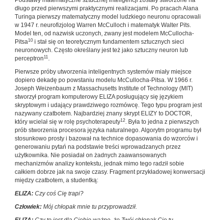
Podstawy matematyczne sztucznej inteligencji zostały stworzone na
długo przed pierwszymi praktycznymi realizacjami. Po pracach Alana
Turinga pierwszy matematyczny model ludzkiego neuronu opracowali
w 1947 r. neurofizjolog Warren McCulloch i matematyk Walter Pits.
Model ten, od nazwisk uczonych, zwany jest modelem McCullocha-
10
Pitsa
i stał się on teoretycznym fundamentem sztucznych sieci
neuronowych. Często określany jest też jako sztuczny neuron lub
11
perceptron
.
Pierwsze próby utworzenia inteligentnych systemów miały miejsce
dopiero dekadę po powstaniu modelu McCullocha-Pitsa. W 1966 r.
Joseph Weizenbaum z Massachusetts Institute of Technology (MIT)
stworzył program komputerowy ELIZA posługujący się językiem
skryptowym i udający prawdziwego rozmówcę. Tego typu program jest
nazywany czatbotem. Najbardziej znany skrypt ELIZY to DOCTOR,
12
który wcielał się w rolę psychoterapeuty
. Była to jedna z pierwszych
prób stworzenia procesora języka naturalnego. Algorytm programu był
stosunkowo prosty i bazował na technice dopasowania do wzorców i
generowaniu pytań na podstawie treści wprowadzanych przez
użytkownika. Nie posiadał on żadnych zaawansowanych
mechanizmów analizy kontekstu, jednak mimo tego radził sobie
całkiem dobrze jak na swoje czasy. Fragment przykładowej konwersacji
między czatbotem, a studentką:
ELIZA:
Czy coś Cię trapi?
Człowiek:
Mój chłopak mnie tu przyprowadził.