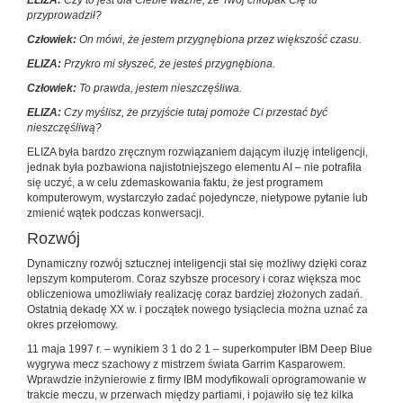
ELIZA:
Czy to jest dla Ciebie ważne, że Twój chłopak Cię tu
przyprowadził?
Człowiek:
On mówi, że jestem przygnębiona przez większość czasu.
ELIZA:
Przykro mi słyszeć, że jesteś przygnębiona.
Człowiek:
To prawda, jestem nieszczęśliwa.
ELIZA:
Czy myślisz, że przyjście tutaj pomoże Ci przestać być
nieszczęśliwą?
ELIZA była bardzo zręcznym rozwiązaniem dającym iluzję inteligencji,
jednak była pozbawiona najistotniejszego elementu AI – nie potrafiła
się uczyć, a w celu zdemaskowania faktu, że jest programem
komputerowym, wystarczyło zadać pojedyncze, nietypowe pytanie lub
zmienić wątek podczas konwersacji.
Rozwój
Dynamiczny rozwój sztucznej inteligencji stał się możliwy dzięki coraz
lepszym komputerom. Coraz szybsze procesory i coraz większa moc
obliczeniowa umożliwiały realizację coraz bardziej złożonych zadań.
Ostatnią dekadę XX w. i początek nowego tysiąclecia można uznać za
okres przełomowy.
11 maja 1997 r. – wynikiem 3 1 do 2 1 – superkomputer IBM Deep Blue
wygrywa mecz szachowy z mistrzem świata Garrim Kasparowem.
Wprawdzie inżynierowie z firmy IBM modyfikowali oprogramowanie w
trakcie meczu, w przerwach między partiami, i pojawiło się też kilka