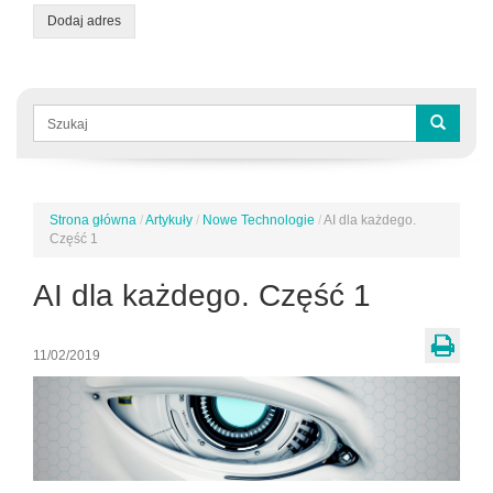
Dodaj adres
Formularz
wyszukiwania
Szukaj
Strona główna
/
Artykuły
/
Nowe Technologie
/
AI dla każdego.
Jesteś
Część 1
tutaj
AI dla każdego. Część 1
11/02/2019