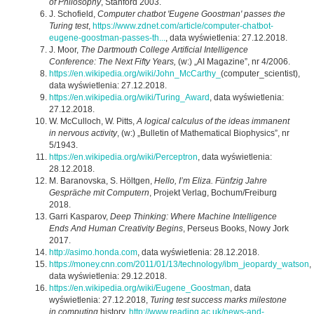
of Philosophy
, Stanford 2003.
J. Schofield,
Computer chatbot 'Eugene Goostman' passes the
Turing test
,
https://www.zdnet.com/article/computer-chatbot-
eugene-goostman-passes-th...
, data wyświetlenia: 27.12.2018.
J. Moor,
The Dartmouth College Artificial Intelligence
Conference: The Next Fifty Years,
(w:) „AI Magazine”, nr 4/2006.
https://en.wikipedia.org/wiki/John_McCarthy_
(computer_scientist),
data wyświetlenia: 27.12.2018.
https://en.wikipedia.org/wiki/Turing_Award
, data wyświetlenia:
27.12.2018.
W. McCulloch, W. Pitts,
A logical calculus of the ideas immanent
in nervous activity
, (w:) „Bulletin of Mathematical Biophysics”, nr
5/1943.
https://en.wikipedia.org/wiki/Perceptron
, data wyświetlenia:
28.12.2018.
M. Baranovska, S. Höltgen,
Hello, I’m Eliza. Fünfzig Jahre
Gespräche mit Computern
, Projekt Verlag, Bochum/Freiburg
2018.
Garri Kasparov,
Deep Thinking: Where Machine Intelligence
Ends And Human Creativity Begins
, Perseus Books, Nowy Jork
2017.
http://asimo.honda.com
, data wyświetlenia: 28.12.2018.
https://money.cnn.com/2011/01/13/technology/ibm_jeopardy_watson
,
data wyświetlenia: 29.12.2018.
https://en.wikipedia.org/wiki/Eugene_Goostman
, data
wyświetlenia: 27.12.2018,
Turing test success marks milestone
in computing
history,
http://www.reading.ac.uk/news-and-