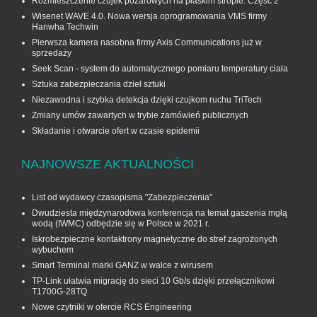
Rozmieszczenie czujek pożarowych na płaskim stropie. Część 2
Wisenet WAVE 4.0. Nowa wersja oprogramowania VMS firmy
Hanwha Techwin
Pierwsza kamera nasobna firmy Axis Communications już w
sprzedaży
Seek Scan - system do automatycznego pomiaru temperatury ciała
Sztuka zabezpieczania dzieł sztuki
Niezawodna i szybka detekcja dzięki czujkom ruchu TriTech
Zmiany umów zawartych w trybie zamówień publicznych
Składanie i otwarcie ofert w czasie epidemii
NAJNOWSZE AKTUALNOŚCI
List od wydawcy czasopisma "Zabezpieczenia"
Dwudziesta międzynarodowa konferencja na temat gaszenia mgłą
wodą (IWMC) odbędzie się w Polsce w 2021 r.
Iskrobezpieczne kontaktrony magnetyczne do stref zagrożonych
wybuchem
Smart Terminal marki GANZ w walce z wirusem
TP-Link ułatwia migrację do sieci 10 Gb/s dzięki przełącznikowi
T1700G‑28TQ
Nowe czytniki w ofercie RCS Engineering