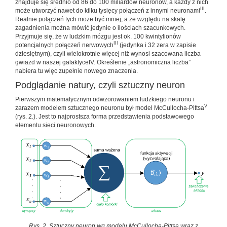
znajduje się średnio od 86 do 100 miliardów neuronów, a każdy z nich
III
może utworzyć nawet do kilku tysięcy połączeń z innymi neuronami
.
Realnie połączeń tych może być mniej, a ze względu na skalę
zagadnienia można mówić jedynie o ilościach szacunkowych.
Przyjmuje się, że w ludzkim mózgu jest ok. 100 kwintylionów
III
potencjalnych połączeń nerwowych
(jedynka i 32 zera w zapisie
dziesiętnym), czyli wielokrotnie więcej niż wynosi szacowana liczba
gwiazd w naszej galaktyceIV. Określenie „astronomiczna liczba”
nabiera tu więc zupełnie nowego znaczenia.
Podglądanie natury, czyli sztuczny neuron
Pierwszym matematycznym odwzorowaniem ludzkiego neuronu i
V
zarazem modelem sztucznego neuronu był model McCullocha-Pittsa
(rys. 2.). Jest to najprostsza forma przedstawienia podstawowego
elementu sieci neuronowych.
Rys. 2. Sztuczny neuron wg modelu McCullocha-Pittsa wraz z