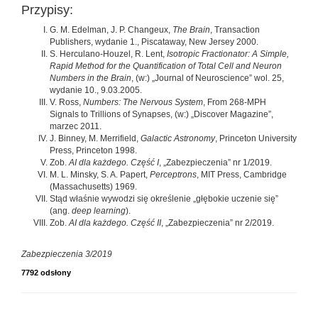
Przypisy:
G. M. Edelman, J. P. Changeux,
The Brain
, Transaction
Publishers, wydanie 1., Piscataway, New Jersey 2000.
S. Herculano-Houzel, R. Lent,
Isotropic Fractionator: A Simple,
Rapid Method for the Quantification of Total Cell and Neuron
Numbers in the Brain
, (w:) „Journal of Neuroscience” wol. 25,
wydanie 10., 9.03.2005.
V. Ross,
Numbers: The Nervous System
, From 268-MPH
Signals to Trillions of Synapses, (w:) „Discover Magazine”,
marzec 2011.
J. Binney, M. Merrifield,
Galactic Astronomy
, Princeton University
Press, Princeton 1998.
Zob.
AI dla każdego. Część I
, „Zabezpieczenia” nr 1/2019.
M. L. Minsky, S. A. Papert,
Perceptrons
, MIT Press, Cambridge
(Massachusetts) 1969.
Stąd właśnie wywodzi się określenie „głębokie uczenie się”
(ang.
deep learning
).
Zob.
AI dla każdego. Część II
, „Zabezpieczenia” nr 2/2019.
Zabezpieczenia 3/2019
7792 odsłony