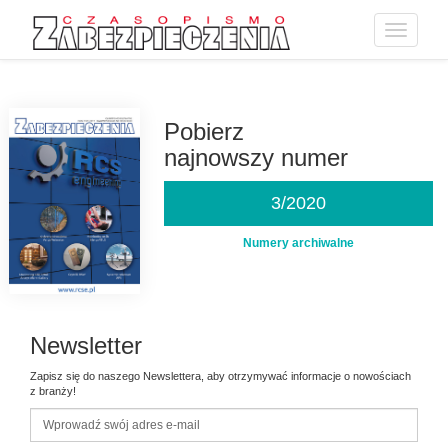
Toggle
navigatio
Przejdź
do
treści
Pobierz
najnowszy numer
3/2020
Numery archiwalne
Newsletter
Zapisz się do naszego Newslettera, aby otrzymywać informacje o nowościach
z branży!