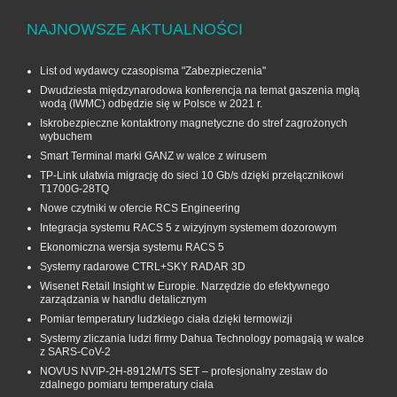
NAJNOWSZE AKTUALNOŚCI
List od wydawcy czasopisma "Zabezpieczenia"
Dwudziesta międzynarodowa konferencja na temat gaszenia mgłą
wodą (IWMC) odbędzie się w Polsce w 2021 r.
Iskrobezpieczne kontaktrony magnetyczne do stref zagrożonych
wybuchem
Smart Terminal marki GANZ w walce z wirusem
TP-Link ułatwia migrację do sieci 10 Gb/s dzięki przełącznikowi
T1700G‑28TQ
Nowe czytniki w ofercie RCS Engineering
Integracja systemu RACS 5 z wizyjnym systemem dozorowym
Ekonomiczna wersja systemu RACS 5
Systemy radarowe CTRL+SKY RADAR 3D
Wisenet Retail Insight w Europie. Narzędzie do efektywnego
zarządzania w handlu detalicznym
Pomiar temperatury ludzkiego ciała dzięki termowizji
Systemy zliczania ludzi firmy Dahua Technology pomagają w walce
z SARS-CoV-2
NOVUS NVIP-2H-8912M/TS SET – profesjonalny zestaw do
zdalnego pomiaru temperatury ciała