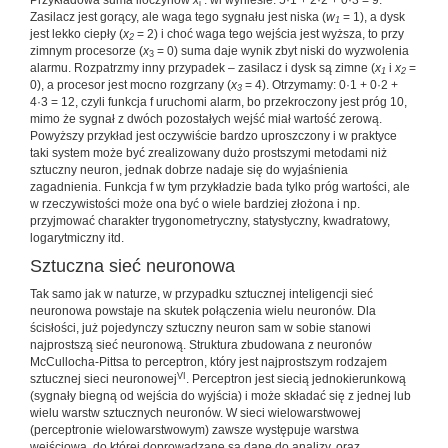
Przykładowa suma iloczynów
x
. wi wyniesie: 5·1 + 2·2 + 0·3 = 9.
i
Zasilacz jest gorący, ale waga tego sygnału jest niska (
w
= 1), a dysk
1
jest lekko ciepły (
x
= 2) i choć waga tego wejścia jest wyższa, to przy
2
zimnym procesorze (
x
= 0) suma daje wynik zbyt niski do wyzwolenia
3
alarmu. Rozpatrzmy inny przypadek – zasilacz i dysk są zimne (
x
i
x
=
1
2
0), a procesor jest mocno rozgrzany (
x
= 4). Otrzymamy: 0·1 + 0·2 +
3
4·3 = 12, czyli funkcja f uruchomi alarm, bo przekroczony jest próg 10,
mimo że sygnał z dwóch pozostałych wejść miał wartość zerową.
Powyższy przykład jest oczywiście bardzo uproszczony i w praktyce
taki system może być zrealizowany dużo prostszymi metodami niż
sztuczny neuron, jednak dobrze nadaje się do wyjaśnienia
zagadnienia. Funkcja f w tym przykładzie bada tylko próg wartości, ale
w rzeczywistości może ona być o wiele bardziej złożona i np.
przyjmować charakter trygonometryczny, statystyczny, kwadratowy,
logarytmiczny itd.
Sztuczna sieć neuronowa
Tak samo jak w naturze, w przypadku sztucznej inteligencji sieć
neuronowa powstaje na skutek połączenia wielu neuronów. Dla
ścisłości, już pojedynczy sztuczny neuron sam w sobie stanowi
najprostszą sieć neuronową. Struktura zbudowana z neuronów
McCullocha-Pittsa to perceptron, który jest najprostszym rodzajem
VI
sztucznej sieci neuronowej
. Perceptron jest siecią jednokierunkową
(sygnały biegną od wejścia do wyjścia) i może składać się z jednej lub
wielu warstw sztucznych neuronów. W sieci wielowarstwowej
(perceptronie wielowarstwowym) zawsze występuje warstwa
wejściowa, do której doprowadzane są dane do analizy, oraz