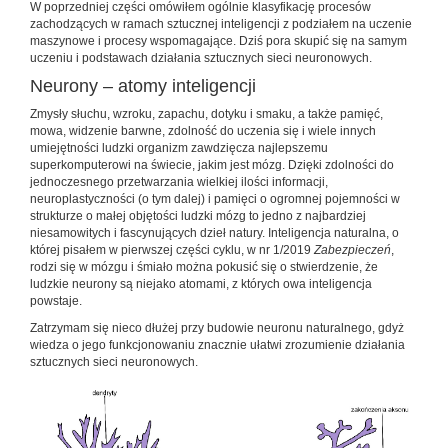
W poprzedniej części omówiłem ogólnie klasyfikację procesów
zachodzących w ramach sztucznej inteligencji z podziałem na uczenie
maszynowe i procesy wspomagające. Dziś pora skupić się na samym
uczeniu i podstawach działania sztucznych sieci neuronowych.
Neurony – atomy inteligencji
Zmysły słuchu, wzroku, zapachu, dotyku i smaku, a także pamięć,
mowa, widzenie barwne, zdolność do uczenia się i wiele innych
umiejętności ludzki organizm zawdzięcza najlepszemu
superkomputerowi na świecie, jakim jest mózg. Dzięki zdolności do
jednoczesnego przetwarzania wielkiej ilości informacji,
neuroplastyczności (o tym dalej) i pamięci o ogromnej pojemności w
strukturze o małej objętości ludzki mózg to jedno z najbardziej
niesamowitych i fascynujących dzieł natury. Inteligencja naturalna, o
której pisałem w pierwszej części cyklu, w nr 1/2019
Zabezpieczeń
,
rodzi się w mózgu i śmiało można pokusić się o stwierdzenie, że
ludzkie neurony są niejako atomami, z których owa inteligencja
powstaje.
Zatrzymam się nieco dłużej przy budowie neuronu naturalnego, gdyż
wiedza o jego funkcjonowaniu znacznie ułatwi zrozumienie działania
sztucznych sieci neuronowych.