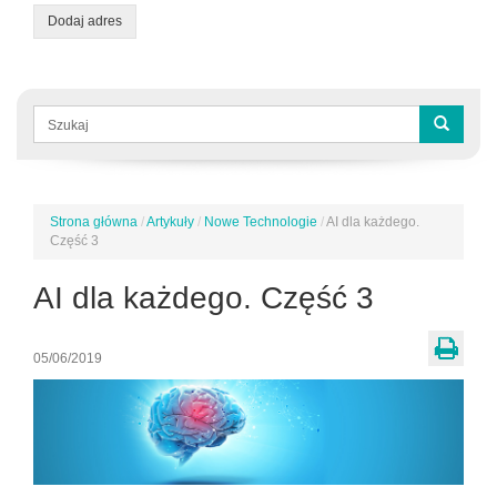
Dodaj adres
Formularz
wyszukiwania
Szukaj
Strona główna
/
Artykuły
/
Nowe Technologie
/
AI dla każdego.
Jesteś
Część 3
tutaj
AI dla każdego. Część 3
05/06/2019