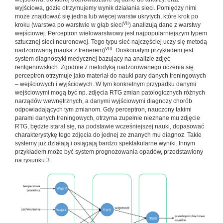
wyjściowa, gdzie otrzymujemy wynik działania sieci. Pomiędzy nimi
może znajdować się jedna lub więcej warstw ukrytych, które krok po
VII
kroku (warstwa po warstwie w głąb sieci
) analizują dane z warstwy
wejściowej. Perceptron wielowarstwowy jest najpopularniejszym typem
sztucznej sieci neuronowej. Tego typu sieć najczęściej uczy się metodą
VIII
nadzorowaną (nauka z trenerem)
. Doskonałym przykładem jest
system diagnostyki medycznej bazujący na analizie zdjęć
rentgenowskich. Zgodnie z metodyką nadzorowanego uczenia się
perceptron otrzymuje jako materiał do nauki pary danych treningowych
– wejściowych i wyjściowych. W tym konkretnym przypadku danymi
wejściowymi mogą być np. zdjęcia RTG zmian patologicznych różnych
narządów wewnętrznych, a danymi wyjściowymi diagnozy chorób
odpowiadających tym zmianom. Gdy perceptron, nauczony takimi
parami danych treningowych, otrzyma zupełnie nieznane mu zdjęcie
RTG, będzie starał się, na podstawie wcześniejszej nauki, dopasować
charakterystykę tego zdjęcia do jednej ze znanych mu diagnoz. Takie
systemy już działają i osiągają bardzo spektakularne wyniki. Innym
przykładem może być system prognozowania opadów, przedstawiony
na rysunku 3.