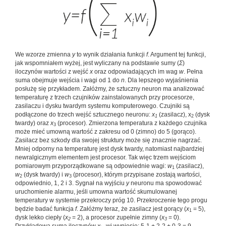
We wzorze zmienna
y
to wynik działania funkcji
f
. Argument tej funkcji,
jak wspomniałem wyżej, jest wyliczany na podstawie sumy (
Σ
)
iloczynów wartości z wejść
x
oraz odpowiadających im wag
w
. Pełna
suma obejmuje wejścia i wagi od 1 do
n
. Dla lepszego wyjaśnienia
posłużę się przykładem. Załóżmy, że sztuczny neuron ma analizować
temperaturę z trzech czujników zainstalowanych przy procesorze,
zasilaczu i dysku twardym systemu komputerowego. Czujniki są
podłączone do trzech wejść sztucznego neuronu:
x
(zasilacz), x
(dysk
1
2
twardy) oraz
x
(procesor). Zmierzona temperatura z każdego czujnika
3
może mieć umowną wartość z zakresu od 0 (zimno) do 5 (gorąco).
Zasilacz bez szkody dla swojej struktury może się znacznie nagrzać.
Mniej odporny na temperaturę jest dysk twardy, natomiast najbardziej
newralgicznym elementem jest procesor. Tak więc trzem wejściom
pomiarowym przyporządkowane są odpowiednie wagi:
w
(zasilacz),
1
w
(dysk twardy) i
w
(procesor), którym przypisane zostają wartości,
2
3
odpowiednio, 1, 2 i 3. Sygnał na wyjściu
y
neuronu ma spowodować
uruchomienie alarmu, jeśli umowna wartość skumulowanej
temperatury w systemie przekroczy próg 10. Przekroczenie tego progu
będzie badać funkcja
f
. Załóżmy teraz, że zasilacz jest gorący (
x
= 5),
1
dysk lekko ciepły (
x
= 2), a procesor zupełnie zimny (
x
= 0).
2
3