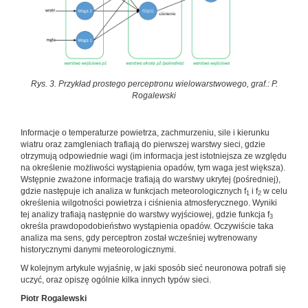
Rys. 3. Przykład prostego perceptronu wielowarstwowego, graf.: P.
Rogalewski
Informacje o temperaturze powietrza, zachmurzeniu, sile i kierunku
wiatru oraz zamgleniach trafiają do pierwszej warstwy sieci, gdzie
otrzymują odpowiednie wagi (im informacja jest istotniejsza ze względu
na określenie możliwości wystąpienia opadów, tym waga jest większa).
Wstępnie zważone informacje trafiają do warstwy ukrytej (pośredniej),
gdzie następuje ich analiza w funkcjach meteorologicznych f
i f
w celu
1
2
określenia wilgotności powietrza i ciśnienia atmosferycznego. Wyniki
tej analizy trafiają następnie do warstwy wyjściowej, gdzie funkcja f
3
określa prawdopodobieństwo wystąpienia opadów. Oczywiście taka
analiza ma sens, gdy perceptron został wcześniej wytrenowany
historycznymi danymi meteorologicznymi.
W kolejnym artykule wyjaśnię, w jaki sposób sieć neuronowa potrafi się
uczyć, oraz opiszę ogólnie kilka innych typów sieci.
Piotr Rogalewski