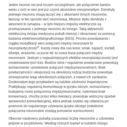
Jeden neuron nie jest niczym szczególnym, ale połączenie bardzo
wielu z nich w sieć jest już czymś absolutnie niesamowitym. Dendryty
jednego neuronu mogą łączyć się z aksonami innych neuronów,
tworząc w ten sposób sieć neuronową. Miejsce styku dendrytu z
aksonem to synapsa – w tym miejscu impulsy elektryczne są
przekazywane z jednego neuronu do innego. Taką aktywność
elektryczną mózgu medycyna potrafi mierzyć i obrazować za pomocą
badania elektroencefalograficznego (EEG). Proces powstawania i
ciągłej modyfikacji sieci połączeń między neuronami to
II
neuroplastyczność
. Każdy nowy dla nas kolor, smak, zapach, kształt,
dźwięk, wrażenie, uczucie itd. to nowa trasa połączeń między
neuronami. Jednym z najważniejszych efektów neuroplastyczności jest
modelowanie tych tras. Bodźce silne i regularnie powtarzane powodują
wzmacnianie i powielanie połączeń międzyneuronalnych. Brak
powtarzalności i ekspozycji na określony rodzaj bodźców powoduje
zmniejszanie wagi określonych połączeń, a nawet ich zanikanie.
Doskonałym tego przykładem są ludzkie zdolności lingwistyczne.
Praktykując regularną komunikację w języku obcym, wzmacniamy i
budujemy nowe połączenia międzyneuronalne, natomiast brak
konwersacji, choćby przez kilka miesięcy, powoduje widoczny spadek
sprawności komunikacyjnej, która jednak szybko się odtwarza po
powrocie do regularnego używania języka obcego (osłabione
połączenia neuronalne zostają ponownie wzmocnione).
Obecnie naukowcy potrafią oszacować liczbę neuronów u człowieka
jedynie w przybliżeniu. Według różnych badań w ludzkim mózgu