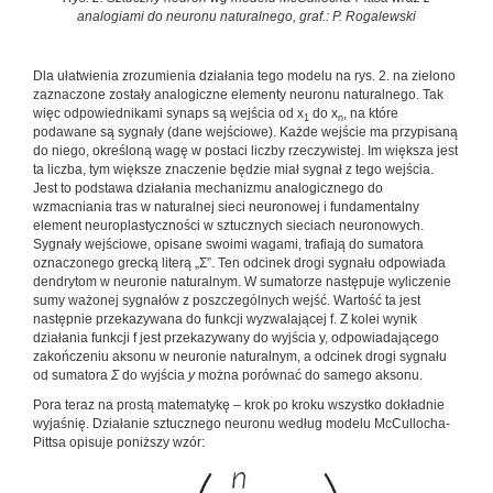
analogiami do neuronu naturalnego, graf.: P. Rogalewski
Dla ułatwienia zrozumienia działania tego modelu na rys. 2. na zielono
zaznaczone zostały analogiczne elementy neuronu naturalnego. Tak
więc odpowiednikami synaps są wejścia od x
do x
, na które
1
n
podawane są sygnały (dane wejściowe). Każde wejście ma przypisaną
do niego, określoną wagę w postaci liczby rzeczywistej. Im większa jest
ta liczba, tym większe znaczenie będzie miał sygnał z tego wejścia.
Jest to podstawa działania mechanizmu analogicznego do
wzmacniania tras w naturalnej sieci neuronowej i fundamentalny
element neuroplastyczności w sztucznych sieciach neuronowych.
Sygnały wejściowe, opisane swoimi wagami, trafiają do sumatora
oznaczonego grecką literą „Σ”. Ten odcinek drogi sygnału odpowiada
dendrytom w neuronie naturalnym. W sumatorze następuje wyliczenie
sumy ważonej sygnałów z poszczególnych wejść. Wartość ta jest
następnie przekazywana do funkcji wyzwalającej f. Z kolei wynik
działania funkcji f jest przekazywany do wyjścia y, odpowiadającego
zakończeniu aksonu w neuronie naturalnym, a odcinek drogi sygnału
od sumatora
Σ
do wyjścia
y
można porównać do samego aksonu.
Pora teraz na prostą matematykę – krok po kroku wszystko dokładnie
wyjaśnię. Działanie sztucznego neuronu według modelu McCullocha-
Pittsa opisuje poniższy wzór: