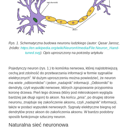
Rys. 1. Schematyczna budowa neuronu ludzkiego (autor: Qasar Jarosz,
źródło:
https://en.wikipedia.org/wiki/Neuron#/media/File:Neuron_Hand-
tuned.svg
). Opis uproszczony na potrzeby artykułu
Pojedynczy neuron (rys. 1.) to komórka nerwowa, której najistotniejszą
cechą jest zdolność do przetwarzania informacji w formie sygnałów
I
elektrycznych
. W dużym uproszczeniu można powiedzieć, że neuron
ma wiele „odbiorników” i jeden „nadajnik” informacji. „Odbiorniki” to
dendryty, czyli wypustki nerwowe, których zgrupowanie przypomina
koronę drzewa. Pień tego drzewa (który pod mikroskopem wygląda
bardziej jak długi ogon) to akson. Na końcu „pnia”, po drugiej stronie
neuronu, znajduje się zakończenie aksonu, czyli „nadajnik” informacji,
także w postaci wypustek nerwowych. Sygnały elektryczne biegną od
dendrytów przez akson do zakończenia aksonu. W bardzo podobny
sposób funkcjonuje sztuczny neuron.
Naturalna sieć neuronowa