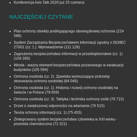
Konferencja Axis Talk 2020 już 25 czerwca
NAJCZĘŚCIEJ CZYTANE
Plan ochrony obiektu podlegającego obowiązkowej ochronie
(224
588)
System Zarządzania Bezpieczeństwem Informacji zgodny z ISO/IEC
27001 (cz. 1.). Wprowadzenie
(111 128)
Zagrożenia bezpieczeństwa informacji w przedsiębiorstwie (cz. 1)
(109 260)
Winda - ważny element bezpieczeństwa pożarowego w ewakuacji
budynków
(105 594)
Ochrona osobista (cz. 2). Zjawiska wymuszające potrzebę
stosowania ochrony osobistej
(84 046)
Ochrona osobista (cz. 1). Historia i rozwój ochrony osobistej na
świecie i w Polsce
(79 659)
Ochrona osobista (cz. 3). Taktyka i technika ochrony osób
(76 715)
Drzwi o zwiększonej odporności na włamanie
(76 515)
Teoria ochrony informacji (cz. 1)
(75 455)
Zintegrowany system bezpieczeństwa człowieka w XXI wieku -
piramida równoboczna
(72 321)