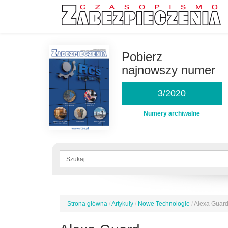
Przejdź
do
Pobierz
treści
najnowszy numer
3/2020
Numery archiwalne
Formularz
wyszukiwania
Szukaj
Strona główna
/
Artykuły
/
Nowe Technologie
/
Alexa Guar
Jesteś
tutaj