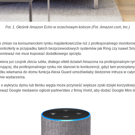
Fot. 1. Głośnik Amazon Echo w orzechowym kolorze (Fot. Amazon.com, Inc.)
 ze zmian na konsumenckim rynku majsterkowiczów niż z profesjonalnego monitor
ontroferty w przypadku takich bezprzewodowych systemów jak Ring czy nawet Sma
onieważ nie musi kupować dodatkowego sprzętu.
ra już czujnik zbicia szkła, dlatego efekt działań Amazona na profesjonalnym ryn
rującej, dla profesjonalnego rynku nie stanowi to konkurencji, gdyż tam przesyłan
ku włamania do domu funkcja Alexa Guard umożliwiłaby śledzenie intruza w całym
nie wydarzenia.
 wykryciu dymu lub tlenku węgla może przynieść większe zyski dzięki korzystnie
ieważ Google niedawno ogłosił partnerstwo z firmą Vivint, aby dodać Google Mini