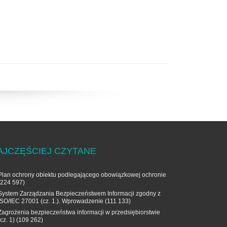
AJCZĘŚCIEJ CZYTANE
Plan ochrony obiektu podlegającego obowiązkowej ochronie
(224 597)
System Zarządzania Bezpieczeństwem Informacji zgodny z
ISO/IEC 27001 (cz. 1.). Wprowadzenie
(111 133)
Zagrożenia bezpieczeństwa informacji w przedsiębiorstwie
(cz. 1)
(109 262)