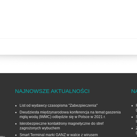
NAJNOWSZE AKTUALNOŚCI
N
List od wydawcy czasopisma "Zabezpieczenia"
Dwudziesta międzynarodowa konferencja na temat gaszenia
mgłą wodą (IWMC) odbędzie się w Polsce w 2021 r.
Iskrobezpieczne kontaktrony magnetyczne do stref
zagrożonych wybuchem
Smart Terminal marki GANZ w walce z wirusem
rmy