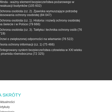
Winda - ważny element bezpieczeństwa pożarowego w
ewakuacji budynków
(105 602)
Ochrona osobista (cz. 2). Zjawiska wymuszające potrzebę
stosowania ochrony osobistej
(84 047)
Ochrona osobista (cz. 1). Historia i rozwój ochrony osobistej
na świecie i w Polsce
(79 666)
Ochrona osobista (cz. 3). Taktyka i technika ochrony osób
(76
719)
Drzwi o zwiększonej odporności na włamanie
(76 522)
Teoria ochrony informacji (cz. 1)
(75 466)
Zintegrowany system bezpieczeństwa człowieka w XXI wieku
- piramida równoboczna
(72 325)
A SKRÓTY
Aktualności
Artykuły
Fotogalerie