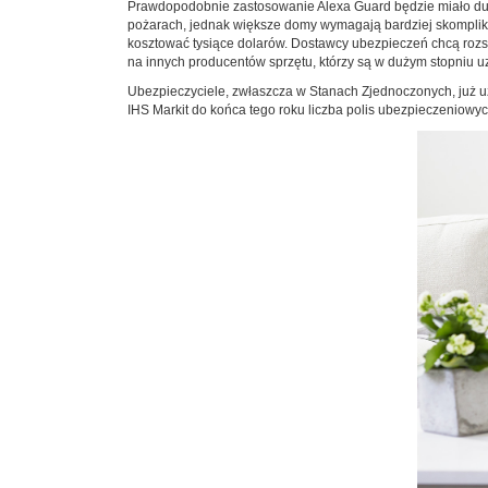
Prawdopodobnie zastosowanie Alexa Guard będzie miało duż
pożarach, jednak większe domy wymagają bardziej skompliko
kosztować tysiące dolarów. Dostawcy ubezpieczeń chcą rozs
na innych producentów sprzętu, którzy są w dużym stopniu 
Ubezpieczyciele, zwłaszcza w Stanach Zjednoczonych, już uz
IHS Markit do końca tego roku liczba polis ubezpieczeniow