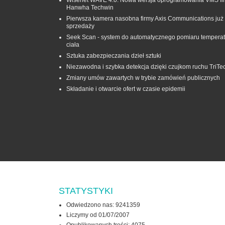
Hanwha Techwin
Pierwsza kamera nasobna firmy Axis Communications już
sprzedaży
Seek Scan - system do automatycznego pomiaru temperat
ciała
Sztuka zabezpieczania dzieł sztuki
Niezawodna i szybka detekcja dzięki czujkom ruchu TriTe
Zmiany umów zawartych w trybie zamówień publicznych
Składanie i otwarcie ofert w czasie epidemii
STATYSTYKI
Odwiedzono nas: 9241359
Liczymy od 01/07/2007
Opublikowanych treści: 4075