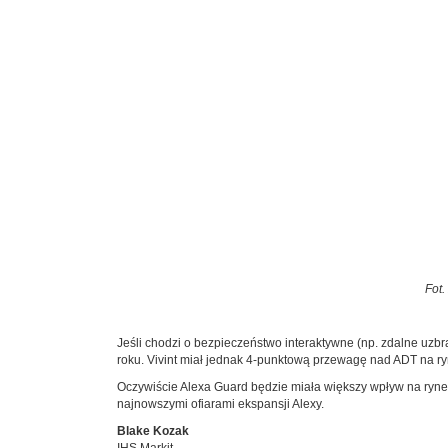
Fot.
Jeśli chodzi o bezpieczeństwo interaktywne (np. zdalne uz
roku. Vivint miał jednak 4-punktową przewagę nad ADT na r
Oczywiście Alexa Guard będzie miała większy wpływ na ryne
najnowszymi ofiarami ekspansji Alexy.
Blake Kozak
IHS Markit