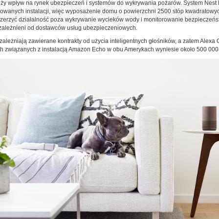
y wpływ na rynek ubezpieczeń i systemów do wykrywania pożarów. System Nest P
wanych instalacji, więc wyposażenie domu o powierzchni 2500 stóp kwadratowych 
zerzyć działalność poza wykrywanie wycieków wody i monitorowanie bezpieczeństw
uzależnieni od dostawców usług ubezpieczeniowych.
ależniają zawierane kontrakty od użycia inteligentnych głośników, a zatem Alexa
ych związanych z instalacją Amazon Echo w obu Amerykach wyniesie około 500 000