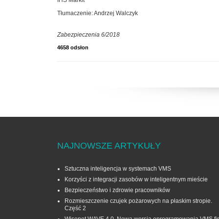
Tłumaczenie: Andrzej Walczyk
Zabezpieczenia 6/2018
4658 odsłon
NAJNOWSZE ARTYKUŁY
Sztuczna inteligencja w systemach VMS
Korzyści z integracji zasobów w inteligentnym mieście
Bezpieczeństwo i zdrowie pracowników
Rozmieszczenie czujek pożarowych na płaskim stropie.
Część 2
Wisenet WAVE 4.0. Nowa wersja oprogramowania VMS fi