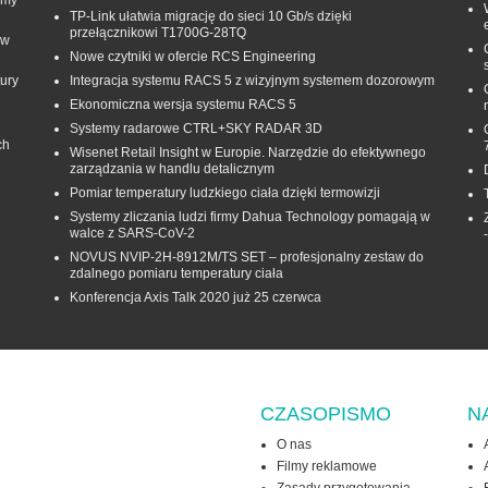
TP-Link ułatwia migrację do sieci 10 Gb/s dzięki
przełącznikowi T1700G‑28TQ
 w
Nowe czytniki w ofercie RCS Engineering
ury
Integracja systemu RACS 5 z wizyjnym systemem dozorowym
Ekonomiczna wersja systemu RACS 5
Systemy radarowe CTRL+SKY RADAR 3D
ch
Wisenet Retail Insight w Europie. Narzędzie do efektywnego
zarządzania w handlu detalicznym
Pomiar temperatury ludzkiego ciała dzięki termowizji
Systemy zliczania ludzi firmy Dahua Technology pomagają w
walce z SARS-CoV-2
NOVUS NVIP-2H-8912M/TS SET – profesjonalny zestaw do
zdalnego pomiaru temperatury ciała
Konferencja Axis Talk 2020 już 25 czerwca
CZASOPISMO
N
O nas
Filmy reklamowe
Zasady przygotowania