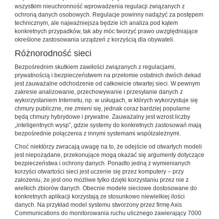
wszystkim nieuchronność wprowadzenia regulacji związanych z
ochroną danych osobowych. Regulacje powinny nadążyć za postępem
technicznym, ale najważniejsza będzie ich analiza pod kątem
konkretnych przypadków, tak aby móc tworzyć prawo uwzględniające
określone zastosowania urządzeń z korzyścią dla obywateli.
Różnorodność sieci
Bezpośrednim skutkiem zawiłości związanych z regulacjami,
prywatnością i bezpieczeństwem na przełomie ostatnich dwóch dekad
jest zauważalne odchodzenie od całkowicie otwartej sieci. W pewnym
zakresie analizowanie, przechowywanie i przesyłanie danych z
wykorzystaniem Internetu, np. w usługach, w których wykorzystuje się
chmury publiczne, nie zmieni się, jednak coraz bardziej popularne
będą chmury hybrydowe i prywatne. Zauważalny jest wzrost liczby
„inteligentnych wysp”, gdzie systemy do konkretnych zastosowań mają
bezpośrednie połączenia z innymi systemami współzależnymi.
Choć niektórzy zwracają uwagę na to, że odejście od otwartych modeli
jest niepożądane, przekonujące mogą okazać się argumenty dotyczące
bezpieczeństwa i ochrony danych. Ponadto jedną z wymienianych
korzyści otwartości sieci jest uczenie się przez komputery – przy
założeniu, że jest ono możliwe tylko dzięki korzystaniu przez nie z
wielkich zbiorów danych. Obecnie modele sieciowe dostosowane do
konkretnych aplikacji korzystają ze stosunkowo niewielkiej ilości
danych. Na przykład model systemu stworzony przez firmę Axis
Communications do monitorowania ruchu ulicznego zawierający 7000