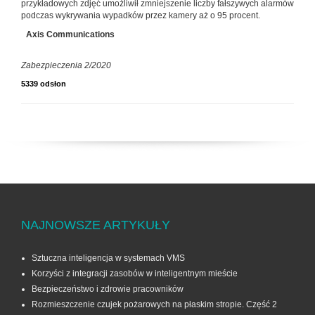
przykładowych zdjęć umożliwił zmniejszenie liczby fałszywych alarmów
podczas wykrywania wypadków przez kamery aż o 95 procent.
Axis Communications
Zabezpieczenia 2/2020
5339 odsłon
NAJNOWSZE ARTYKUŁY
Sztuczna inteligencja w systemach VMS
Korzyści z integracji zasobów w inteligentnym mieście
Bezpieczeństwo i zdrowie pracowników
Rozmieszczenie czujek pożarowych na płaskim stropie. Część 2