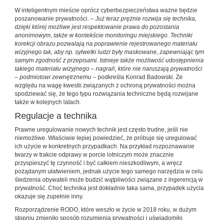
W inteligentnym mieście oprócz cyberbezpieczeństwa ważne będzie
poszanowanie prywatności. –
Już teraz prężnie rozwija się technika,
dzięki której możliwe jest respektowanie prawa do pozostania
anonimowym, także w kontekście monitoringu miejskiego. Techniki
korekcji obrazu pozwalają na poprawienie rejestrowanego materiału
wizyjnego tak, aby np. sylwetki ludzi były maskowane, zapewniając tym
samym zgodność z przepisami. Istnieje także możliwość udostępnienia
takiego materiału wizyjnego – nagrań, które nie naruszają prywatności
– podmiotowi zewnętrznemu
– podkreśla Konrad Badowski. Ze
względu na wagę kwestii związanych z ochroną prywatności można
spodziewać się, że tego typu rozwiązania techniczne będą rozwijane
także w kolejnych latach.
Regulacje a technika
Prawne uregulowanie nowych technik jest często trudne, jeśli nie
niemożliwe. Właściwie lepiej powiedzieć, że próbuje się uregulować
ich użycie w konkretnych przypadkach. Na przykład rozpoznawanie
twarzy w trakcie odprawy w porcie lotniczym może znacznie
przyspieszyć tę czynność i być całkiem nieszkodliwym, a wręcz
pożądanym ułatwieniem, jednak użycie tego samego narzędzia w celu
śledzenia obywateli może budzić wątpliwości związane z ingerencją w
prywatność. Choć technika jest dokładnie taka sama, przypadek użycia
okazuje się zupełnie inny.
Rozporządzenie RODO, które weszło w życie w 2018 roku, w dużym
stopniu zmieniło sposób rozumienia prywatności i uświadomiło