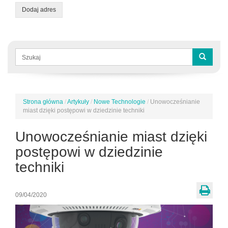
Dodaj adres
Formularz
wyszukiwania
Szukaj
Strona główna
/
Artykuły
/
Nowe Technologie
/
Unowocześnianie
Jesteś
miast dzięki postępowi w dziedzinie techniki
tutaj
Unowocześnianie miast dzięki
postępowi w dziedzinie
techniki
09/04/2020