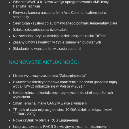
Wisenet WAVE 4.0. Nowa wersja oprogramowania VMS firmy
Hanwha Techwin
Pierwsza kamera nasobna firmy Axis Communications już w
sprzedaży
Seek Scan - system do automatycznego pomiaru temperatury ciała
Sztuka zabezpieczania dzieł sztuki
Niezawodna i szybka detekcja dzięki czujkom ruchu TriTech
Zmiany umów zawartych w trybie zamówień publicznych
Składanie i otwarcie ofert w czasie epidemii
NAJNOWSZE AKTUALNOŚCI
List od wydawcy czasopisma "Zabezpieczenia"
Dwudziesta międzynarodowa konferencja na temat gaszenia mgłą
wodą (IWMC) odbędzie się w Polsce w 2021 r.
Iskrobezpieczne kontaktrony magnetyczne do stref zagrożonych
wybuchem
Smart Terminal marki GANZ w walce z wirusem
TP-Link ułatwia migrację do sieci 10 Gb/s dzięki przełącznikowi
T1700G‑28TQ
Nowe czytniki w ofercie RCS Engineering
Integracja systemu RACS 5 z wizyjnym systemem dozorowym