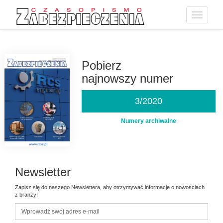
Toggle
navigatio
Przejdź
do
treści
Pobierz
najnowszy numer
3/2020
Numery archiwalne
Newsletter
Zapisz się do naszego Newslettera, aby otrzymywać informacje o nowościach
z branży!