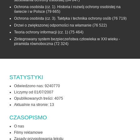
Ochrona osobista (cz. 1). Historia i rozwój ochrony osobistej na
świecie i w Polsce
(79 665)
Ochrona osobista (cz. 3). Taktyka i technika ochrony osób
(76 719)
Drzwi o zwiększonej odporności na włamanie
(76 522)
Teoria ochrony informacji (cz. 1)
(75 464)
Zintegrowany system bezpieczeństwa człowieka w XXI wieku -
piramida równoboczna
(72 324)
STATYSTYKI
Odwiedzono nas: 9240770
Liczymy od 01/07/2007
Opublikowanych treści: 4075
Aktualnie na stronie:
13
CZASOPISMO
O nas
Filmy reklamowe
Zasady przygotowania tekstu