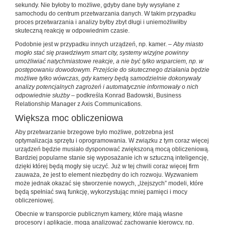
sekundy. Nie byłoby to możliwe, gdyby dane były wysyłane z
samochodu do centrum przetwarzania danych. W takim przypadku
proces przetwarzania i analizy byłby zbyt długi i uniemożliwiłby
skuteczną reakcję w odpowiednim czasie.
Podobnie jest w przypadku innych urządzeń, np. kamer. –
Aby miasto
mogło stać się prawdziwym smart city, systemy wizyjne powinny
umożliwiać natychmiastowe reakcje, a nie być tylko wsparciem, np. w
postępowaniu dowodowym. Przejście do skutecznego działania będzie
możliwe tylko wówczas, gdy kamery będą samodzielnie dokonywały
analizy potencjalnych zagrożeń i automatycznie informowały o nich
odpowiednie służby
– podkreśla Konrad Badowski, Business
Relationship Manager z Axis Communications.
Większa moc obliczeniowa
Aby przetwarzanie brzegowe było możliwe, potrzebna jest
optymalizacja sprzętu i oprogramowania. W związku z tym coraz więcej
urządzeń będzie musiało dysponować zwiększoną mocą obliczeniową.
Bardziej popularne stanie się wyposażanie ich w sztuczną inteligencję,
dzięki której będą mogły się uczyć. Już w tej chwili coraz więcej firm
zauważa, że jest to element niezbędny do ich rozwoju. Wyzwaniem
może jednak okazać się stworzenie nowych, „lżejszych” modeli, które
będą spełniać swą funkcję, wykorzystując mniej pamięci i mocy
obliczeniowej.
Obecnie w transporcie publicznym kamery, które mają własne
procesory i aplikacje, mogą analizować zachowanie kierowcy, np.