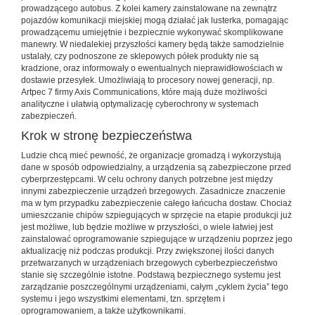
prowadzącego autobus. Z kolei kamery zainstalowane na zewnątrz
pojazdów komunikacji miejskiej mogą działać jak lusterka, pomagając
prowadzącemu umiejętnie i bezpiecznie wykonywać skomplikowane
manewry. W niedalekiej przyszłości kamery będą także samodzielnie
ustalały, czy podnoszone ze sklepowych półek produkty nie są
kradzione, oraz informowały o ewentualnych nieprawidłowościach w
dostawie przesyłek. Umożliwiają to procesory nowej generacji, np.
Artpec 7 firmy Axis Communications, które mają duże możliwości
analityczne i ułatwią optymalizację cyberochrony w systemach
zabezpieczeń.
Krok w stronę bezpieczeństwa
Ludzie chcą mieć pewność, że organizacje gromadzą i wykorzystują
dane w sposób odpowiedzialny, a urządzenia są zabezpieczone przed
cyberprzestępcami. W celu ochrony danych potrzebne jest między
innymi zabezpieczenie urządzeń brzegowych. Zasadnicze znaczenie
ma w tym przypadku zabezpieczenie całego łańcucha dostaw. Chociaż
umieszczanie chipów szpiegujących w sprzęcie na etapie produkcji już
jest możliwe, lub będzie możliwe w przyszłości, o wiele łatwiej jest
zainstalować oprogramowanie szpiegujące w urządzeniu poprzez jego
aktualizację niż podczas produkcji. Przy zwiększonej ilości danych
przetwarzanych w urządzeniach brzegowych cyberbezpieczeństwo
stanie się szczególnie istotne. Podstawą bezpiecznego systemu jest
zarządzanie poszczególnymi urządzeniami, całym „cyklem życia” tego
systemu i jego wszystkimi elementami, tzn. sprzętem i
oprogramowaniem, a także użytkownikami.