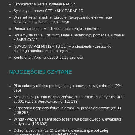
Ekonomiczna wersja systemu RACS 5
Systemy radarowe CTRL+SKY RADAR 3D
Wisenet Retail Insight w Europie. Narzędzie do efektywnego
zarządzania w handlu detalicznym
Pomiar temperatury ludzkiego ciała dzięki termowizji
Systemy zliczania ludzi firmy Dahua Technology pomagają w walce
z SARS-CoV-2
NOVUS NVIP-2H-8912M/TS SET – profesjonalny zestaw do
zdalnego pomiaru temperatury ciała
Konferencja Axis Talk 2020 już 25 czerwca
NAJCZĘŚCIEJ CZYTANE
Plan ochrony obiektu podlegającego obowiązkowej ochronie
(224
596)
System Zarządzania Bezpieczeństwem Informacji zgodny z ISO/IEC
27001 (cz. 1.). Wprowadzenie
(111 133)
Zagrożenia bezpieczeństwa informacji w przedsiębiorstwie (cz. 1)
(109 262)
Winda - ważny element bezpieczeństwa pożarowego w ewakuacji
budynków
(105 602)
Ochrona osobista (cz. 2). Zjawiska wymuszające potrzebę
stosowania ochrony osobistej
(84 047)