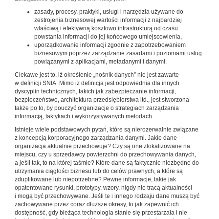
zasady, procesy, praktyki, usługi i narzędzia używane do
zestrojenia biznesowej wartości informacji z najbardziej
właściwą i efektywną kosztowo infrastrukturą od czasu
powstania informacji do jej końcowego umiejscowienia,
uporządkowanie informacji zgodnie z zapotrzebowaniem
biznesowym poprzez zarządzanie zasadami i poziomami usług
powiązanymi z aplikacjami, metadanymi i danymi.
Ciekawe jest to, iż określenie „nośnik danych” nie jest zawarte
w definicji SNIA. Mimo iż definicja jest odpowiednia dla innych
dyscyplin technicznych, takich jak zabezpieczanie informacji,
bezpieczeństwo, architektura przedsiębiorstwa itd., jest stworzona
także po to, by pouczyć organizacje o strategiach zarządzania
informacją, taktykach i wykorzystywanych metodach.
Istnieje wiele podstawowych pytań, które są nierozerwalnie związane
z koncepcją korporacyjnego zarządzania danymi. Jakie dane
organizacja aktualnie przechowuje? Czy są one zlokalizowane na
miejscu, czy u sprzedawcy powierzchni do przechowywania danych,
a jeśli tak, to na której taśmie? Które dane są faktycznie niezbędne do
utrzymania ciągłości biznesu lub do celów prawnych, a które są
zduplikowane lub niepotrzebne? Pewne informacje, takie jak
opatentowane rysunki, prototypy, wzory, nigdy nie tracą aktualności
i mogą być przechowywane. Jeśli te i innego rodzaju dane muszą być
zachowywane przez coraz dłuższe okresy, to jak zapewnić ich
dostępność, gdy bieżąca technologia stanie się przestarzała i nie