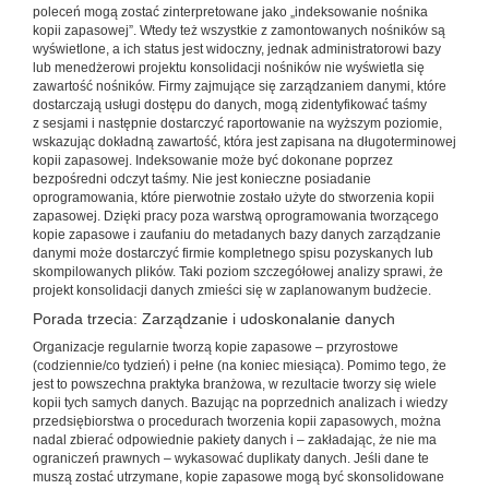
poleceń mogą zostać zinterpretowane jako „indeksowanie nośnika
kopii zapasowej”. Wtedy też wszystkie z zamontowanych nośników są
wyświetlone, a ich status jest widoczny, jednak administratorowi bazy
lub menedżerowi projektu konsolidacji nośników nie wyświetla się
zawartość nośników. Firmy zajmujące się zarządzaniem danymi, które
dostarczają usługi dostępu do danych, mogą zidentyfikować taśmy
z sesjami i następnie dostarczyć raportowanie na wyższym poziomie,
wskazując dokładną zawartość, która jest zapisana na długoterminowej
kopii zapasowej. Indeksowanie może być dokonane poprzez
bezpośredni odczyt taśmy. Nie jest konieczne posiadanie
oprogramowania, które pierwotnie zostało użyte do stworzenia kopii
zapasowej. Dzięki pracy poza warstwą oprogramowania tworzącego
kopie zapasowe i zaufaniu do metadanych bazy danych zarządzanie
danymi może dostarczyć firmie kompletnego spisu pozyskanych lub
skompilowanych plików. Taki poziom szczegółowej analizy sprawi, że
projekt konsolidacji danych zmieści się w zaplanowanym budżecie.
Porada trzecia: Zarządzanie i udoskonalanie danych
Organizacje regularnie tworzą kopie zapasowe – przyrostowe
(codziennie/co tydzień) i pełne (na koniec miesiąca). Pomimo tego, że
jest to powszechna praktyka branżowa, w rezultacie tworzy się wiele
kopii tych samych danych. Bazując na poprzednich analizach i wiedzy
przedsiębiorstwa o procedurach tworzenia kopii zapasowych, można
nadal zbierać odpowiednie pakiety danych i – zakładając, że nie ma
ograniczeń prawnych – wykasować duplikaty danych. Jeśli dane te
muszą zostać utrzymane, kopie zapasowe mogą być skonsolidowane