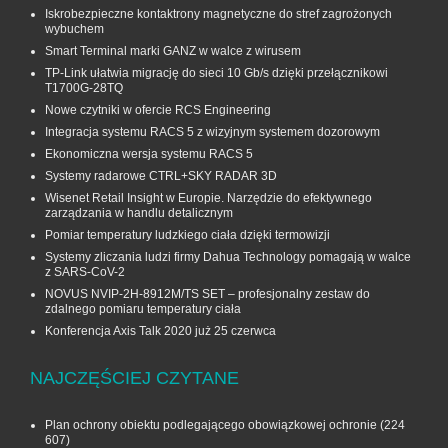
Iskrobezpieczne kontaktrony magnetyczne do stref zagrożonych
wybuchem
Smart Terminal marki GANZ w walce z wirusem
TP-Link ułatwia migrację do sieci 10 Gb/s dzięki przełącznikowi
T1700G‑28TQ
Nowe czytniki w ofercie RCS Engineering
Integracja systemu RACS 5 z wizyjnym systemem dozorowym
Ekonomiczna wersja systemu RACS 5
Systemy radarowe CTRL+SKY RADAR 3D
Wisenet Retail Insight w Europie. Narzędzie do efektywnego
zarządzania w handlu detalicznym
Pomiar temperatury ludzkiego ciała dzięki termowizji
Systemy zliczania ludzi firmy Dahua Technology pomagają w walce
z SARS-CoV-2
NOVUS NVIP-2H-8912M/TS SET – profesjonalny zestaw do
zdalnego pomiaru temperatury ciała
Konferencja Axis Talk 2020 już 25 czerwca
NAJCZĘŚCIEJ CZYTANE
Plan ochrony obiektu podlegającego obowiązkowej ochronie
(224
607)