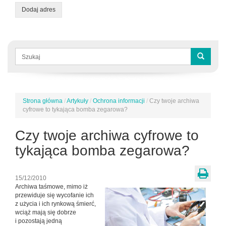
Dodaj adres
Formularz
wyszukiwania
Szukaj
Strona główna
/
Artykuły
/
Ochrona informacji
/
Czy twoje archiwa
Jesteś
cyfrowe to tykająca bomba zegarowa?
tutaj
Czy twoje archiwa cyfrowe to
tykająca bomba zegarowa?
15/12/2010
Archiwa taśmowe, mimo iż
przewiduje się wycofanie ich
z użycia i ich rynkową śmierć,
wciąż mają się dobrze
i pozostają jedną