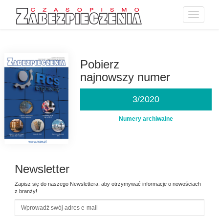
Toggle
navigatio
Przejdź
do
treści
Pobierz
najnowszy numer
3/2020
Numery archiwalne
Newsletter
Zapisz się do naszego Newslettera, aby otrzymywać informacje o nowościach
z branży!