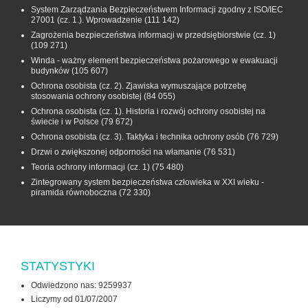
System Zarządzania Bezpieczeństwem Informacji zgodny z ISO/IEC
27001 (cz. 1.). Wprowadzenie
(111 142)
Zagrożenia bezpieczeństwa informacji w przedsiębiorstwie (cz. 1)
(109 271)
Winda - ważny element bezpieczeństwa pożarowego w ewakuacji
budynków
(105 607)
Ochrona osobista (cz. 2). Zjawiska wymuszające potrzebę
stosowania ochrony osobistej
(84 055)
Ochrona osobista (cz. 1). Historia i rozwój ochrony osobistej na
świecie i w Polsce
(79 672)
Ochrona osobista (cz. 3). Taktyka i technika ochrony osób
(76 729)
Drzwi o zwiększonej odporności na włamanie
(76 531)
Teoria ochrony informacji (cz. 1)
(75 480)
Zintegrowany system bezpieczeństwa człowieka w XXI wieku -
piramida równoboczna
(72 330)
STATYSTYKI
Odwiedzono nas: 9259937
Liczymy od 01/07/2007