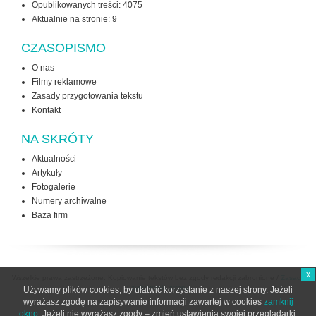
Opublikowanych treści: 4075
Aktualnie na stronie:
9
CZASOPISMO
O nas
Filmy reklamowe
Zasady przygotowania tekstu
Kontakt
NA SKRÓTY
Aktualności
Artykuły
Fotogalerie
Numery archiwalne
Baza firm
x
Wszelkie prawa zastrzeżone. Kopiowanie tekstów bez zgody redakcji zabronione /
Zasady
użytkowania strony
Używamy plików cookies, by ułatwić korzystanie z naszej strony. Jeżeli
wyrażasz zgodę na zapisywanie informacji zawartej w cookies
zamknij
okno
. Jeżeli nie wyrażasz zgody – zmień ustawienia swojej przeglądarki.