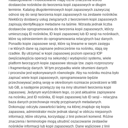
Katalogowanie i indeksowanie mają różne znaczenia wśród
dostawców nośników do tworzenia kopii zapasowych w długim
terminie. Katalog długoterminowych kopii zapasowych zazwyczaj
odnosi się do sesji tworzenia kopii zapasowych na zestawie nośników.
Niektórzy dostawcy usług związanych z tworzeniem kopii zapasowych
zapisują identyfikujące metadane na taśmie. Wzrasta jednak liczba
dostawców oprogramowania do tworzenia kopii zapasowych, którzy
umieszczają ID nośników, ID kopii zapasowej lub ID sesji na nośnikach,
które są odniesieniem do oprogramowania relacyjnych baz danych.
Ponadto kopie zapasowe sesji, które są linearne w swym zasięgu
i w których dane są zapisane jednocześnie na nośniku, stają się
rzadkie. By utrzymać w kopii zapasowej poziom operacji IOP
(wejścia/wyjścia operacji na sekundę) i wydajności systemu, wiele
platform tworzących kopie zapasowe stosuje tzw. zapis rozproszony
i fragmentację danych. W tym przypadku wiele strumieni danych
i procesów jest wykonywanych równolegle. Aby na nośniku można było
zapisać wiele kopii zapasowych, oprogramowanie będzie
przechowywać jedną sesję w określonym rozmiarze przestrzeni w MB
lub GB, a następnie przełączy się na inny strumień tworzenia kopii
zapasowej. Jedynym wyróżnikiem tego, co jest aktualnie zapisywane
na nośniku, jest ID nośnika, ID kopii zapasowej lub ID sesji – relacyjna
baza danych przechowuje resztę przypisanych metadanych.
Dokonując odczytu zawartości taśmy, na której znajduje się kopia
zapasowa, administrator może jednak stanąć w obliczu niejasnych
informacji, które otrzyma, korzystając z linii poleceń komend. Różne
znaczenia i terminologie mogą utrudnić oszacowanie zestawów
nośników informacji lub kopii zapasowych. Dane wyjściowe z linii