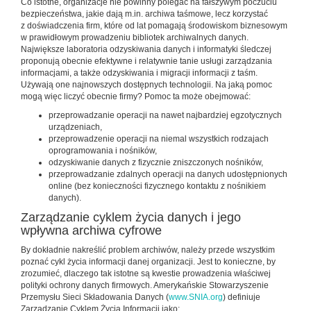
Co istotne, organizacje nie powinny polegać na fałszywym poczuciu
bezpieczeństwa, jakie dają m.in. archiwa taśmowe, lecz korzystać
z doświadczenia firm, które od lat pomagają środowiskom biznesowym
w prawidłowym prowadzeniu bibliotek archiwalnych danych.
Największe laboratoria odzyskiwania danych i informatyki śledczej
proponują obecnie efektywne i relatywnie tanie usługi zarządzania
informacjami, a także odzyskiwania i migracji informacji z taśm.
Używają one najnowszych dostępnych technologii. Na jaką pomoc
mogą więc liczyć obecnie firmy? Pomoc ta może obejmować:
przeprowadzanie operacji na nawet najbardziej egzotycznych
urządzeniach,
przeprowadzenie operacji na niemal wszystkich rodzajach
oprogramowania i nośników,
odzyskiwanie danych z fizycznie zniszczonych nośników,
przeprowadzanie zdalnych operacji na danych udostępnionych
online (bez konieczności fizycznego kontaktu z nośnikiem
danych).
Zarządzanie cyklem życia danych i jego
wpływna archiwa cyfrowe
By dokładnie nakreślić problem archiwów, należy przede wszystkim
poznać cykl życia informacji danej organizacji. Jest to konieczne, by
zrozumieć, dlaczego tak istotne są kwestie prowadzenia właściwej
polityki ochrony danych firmowych. Amerykańskie Stowarzyszenie
Przemysłu Sieci Składowania Danych (
www.SNIA.org
) definiuje
Zarządzanie Cyklem Życia Informacji jako: