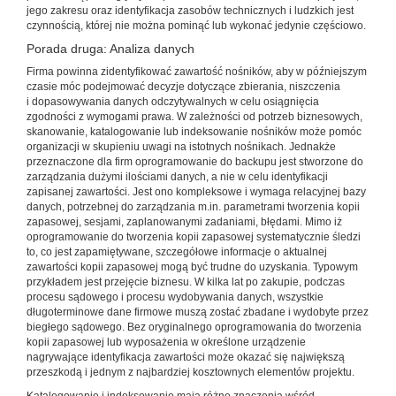
jego zakresu oraz identyfikacja zasobów technicznych i ludzkich jest
czynnością, której nie można pominąć lub wykonać jedynie częściowo.
Porada druga: Analiza danych
Firma powinna zidentyfikować zawartość nośników, aby w późniejszym
czasie móc podejmować decyzje dotyczące zbierania, niszczenia
i dopasowywania danych odczytywalnych w celu osiągnięcia
zgodności z wymogami prawa. W zależności od potrzeb biznesowych,
skanowanie, katalogowanie lub indeksowanie nośników może pomóc
organizacji w skupieniu uwagi na istotnych nośnikach. Jednakże
przeznaczone dla firm oprogramowanie do backupu jest stworzone do
zarządzania dużymi ilościami danych, a nie w celu identyfikacji
zapisanej zawartości. Jest ono kompleksowe i wymaga relacyjnej bazy
danych, potrzebnej do zarządzania m.in. parametrami tworzenia kopii
zapasowej, sesjami, zaplanowanymi zadaniami, błędami. Mimo iż
oprogramowanie do tworzenia kopii zapasowej systematycznie śledzi
to, co jest zapamiętywane, szczegółowe informacje o aktualnej
zawartości kopii zapasowej mogą być trudne do uzyskania. Typowym
przykładem jest przejęcie biznesu. W kilka lat po zakupie, podczas
procesu sądowego i procesu wydobywania danych, wszystkie
długoterminowe dane firmowe muszą zostać zbadane i wydobyte przez
biegłego sądowego. Bez oryginalnego oprogramowania do tworzenia
kopii zapasowej lub wyposażenia w określone urządzenie
nagrywające identyfikacja zawartości może okazać się największą
przeszkodą i jednym z najbardziej kosztownych elementów projektu.