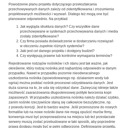
Powodzenie planu projektu dotyczącego przekształcania
przechowywanych danych zależy od zidentyfikowania i zrozumienia
projektowanych możliwości i wyzwań. Dlatego też mogą one być
planowane odpowiednio. Na przykład:
Jak wygląda struktura danych? Czy wszystkie dane
przechowywane w systemach przechowywania danych i media
zostały zidentyfikowane?
Czy firma posiada doświadczenie w dostarczaniu rozwiązań
w otoczeniu zupełnie różnych systemów?
Jaki jest cel danego projektu i dostępny budżet?
Czy występują prawne lub kontrolne wymagania terminów?
Rejestrowanie rodzajów nośników i ich stanu jest tak ważne, jak
określenie, który rodzaj nośnika jest najbardziej odpowiedni w danym
przypadku. Nawet w przypadku pozornie nieodwracalnego
uszkodzenia nośnika (spowodowanego np. działaniem wody lub
ognia) można poddać nośnik procesowi odzyskiwania danych. Jest
duża szansa na to, że uda się odzyskać dane. Zazwyczaj istnieje także
możliwość zaaranżowania długookresowej polityki tworzenia kopii
zapasowych. W przypadku uszkodzenia nośnika należy działać szybko,
zanim nośniki rzeczywiście staną się całkowicie bezużyteczne, np.
z powodu korozji. Jest to bardzo ważne. Jeśli przenoszone do nowych
formatów lub na nowe nośniki dane nie mogą opuścić murów firmy,
konwersja musi być przeprowadzona na miejscu lub też przestarzałe
serwery muszą zostać przebudowane w taki sposób, aby poprzednie
prawa dostępu mogły być w pełni odtworzone. Definiowanie projektu,