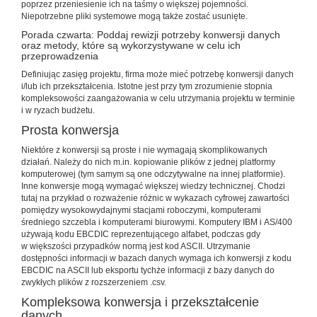
poprzez przeniesienie ich na taśmy o większej pojemności.
Niepotrzebne pliki systemowe mogą także zostać usunięte.
Porada czwarta: Poddaj rewizji potrzeby konwersji danych
oraz metody, które są wykorzystywane w celu ich
przeprowadzenia
Definiując zasięg projektu, firma może mieć potrzebę konwersji danych
i/lub ich przekształcenia. Istotne jest przy tym zrozumienie stopnia
kompleksowości zaangażowania w celu utrzymania projektu w terminie
i w ryzach budżetu.
Prosta konwersja
Niektóre z konwersji są proste i nie wymagają skomplikowanych
działań. Należy do nich m.in. kopiowanie plików z jednej platformy
komputerowej (tym samym są one odczytywalne na innej platformie).
Inne konwersje mogą wymagać większej wiedzy technicznej. Chodzi
tutaj na przykład o rozważenie różnic w wykazach cyfrowej zawartości
pomiędzy wysokowydajnymi stacjami roboczymi, komputerami
średniego szczebla i komputerami biurowymi. Komputery IBM i AS/400
używają kodu EBCDIC reprezentującego alfabet, podczas gdy
w większości przypadków normą jest kod ASCII. Utrzymanie
dostępności informacji w bazach danych wymaga ich konwersji z kodu
EBCDIC na ASCII lub eksportu tychże informacji z bazy danych do
zwykłych plików z rozszerzeniem .csv.
Kompleksowa konwersja i przekształcenie
danych