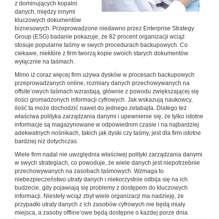
z dominujących kopalni
danych, między innymi
kluczowych dokumentów
biznesowych. Przeprowadzone niedawno przez Enterprise Strategy
Group (ESG) badanie pokazuje, że 82 procent organizacji wciąż
stosuje popularne taśmy w swych procedurach backupowych. Co
ciekawe, niektóre z firm tworzą kopie swoich starych dokumentów
wyłącznie na taśmach.
Mimo iż coraz więcej firm używa dysków w procesach backupowych
przeprowadzanych online, rozmiary danych przechowywanych na
offsite’owych taśmach wzrastają, głównie z powodu zwiększającej się
ilości gromadzonych informacji cyfrowych. Jak wskazują naukowcy,
ilość ta może dochodzić nawet do jednego zetabajta. Dlatego też
właściwa polityka zarządzania danymi i upewnienie się, że tylko istotne
informacje są magazynowane w odpowiednim czasie i na najbardziej
adekwatnych nośnikach, takich jak dyski czy taśmy, jest dla firm istotne
bardziej niż dotychczas.
Wiele firm nadal nie uwzględnia właściwej polityki zarządzania danymi
w swych strategiach, co powoduje, że wiele danych jest niepotrzebnie
przechowywanych na zasobach taśmowych. Wzmaga to
niebezpieczeństwo utraty danych i niekorzystnie odbija się na ich
budżecie, gdy pojawiają się problemy z dostępem do kluczowych
informacji. Niestety wciąż zbyt wiele organizacji ma nadzieję, że
przypadki utraty danych z ich zasobów cyfrowych nie będą miały
miejsca, a zasoby offline’owe będą dostępne o każdej porze dnia