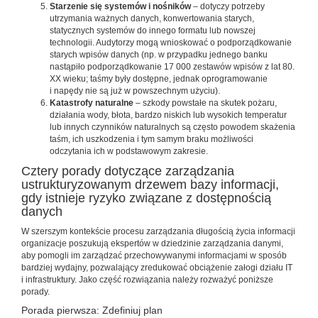
Starzenie się systemów i nośników
– dotyczy potrzeby
utrzymania ważnych danych, konwertowania starych,
statycznych systemów do innego formatu lub nowszej
technologii. Audytorzy mogą wnioskować o podporządkowanie
starych wpisów danych (np. w przypadku jednego banku
nastąpiło podporządkowanie 17 000 zestawów wpisów z lat 80.
XX wieku; taśmy były dostępne, jednak oprogramowanie
i napędy nie są już w powszechnym użyciu).
Katastrofy naturalne
– szkody powstałe na skutek pożaru,
działania wody, błota, bardzo niskich lub wysokich temperatur
lub innych czynników naturalnych są często powodem skażenia
taśm, ich uszkodzenia i tym samym braku możliwości
odczytania ich w podstawowym zakresie.
Cztery porady dotyczące zarządzania
ustrukturyzowanym drzewem bazy informacji,
gdy istnieje ryzyko związane z dostępnością
danych
W szerszym kontekście procesu zarządzania długością życia informacji
organizacje poszukują ekspertów w dziedzinie zarządzania danymi,
aby pomogli im zarządzać ­przechowywanymi informacjami w sposób
bardziej wydajny, pozwalający zredukować obciążenie załogi działu IT
i infrastruktury. Jako część rozwiązania należy rozważyć poniższe
porady.
Porada pierwsza: Zdefiniuj plan