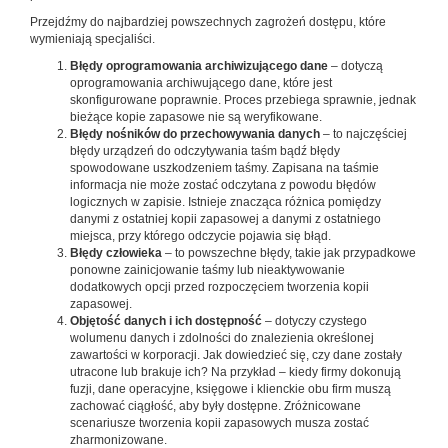
Przejdźmy do najbardziej powszechnych zagrożeń dostępu, które
wymieniają specjaliści.
Błędy oprogramowania archiwizującego dane
– dotyczą
oprogramowania archiwującego dane, które jest
skonfigurowane poprawnie. Proces przebiega sprawnie, jednak
bieżące kopie zapasowe nie są weryfikowane.
Błędy nośników do przechowywania danych
– to najczęściej
błędy urządzeń do odczytywania taśm bądź błędy
spowodowane uszkodzeniem taśmy. Zapisana na taśmie
informacja nie może zostać odczytana z powodu błędów
logicznych w zapisie. Istnieje znacząca różnica pomiędzy
danymi z ostatniej kopii zapasowej a danymi z ostatniego
miejsca, przy którego odczycie pojawia się błąd.
Błędy człowieka
– to powszechne błędy, takie jak przypadkowe
ponowne zainicjowanie taśmy lub nieaktywowanie
dodatkowych opcji przed rozpoczęciem tworzenia kopii
zapasowej.
Objętość danych i ich dostępność
– dotyczy czystego
wolumenu danych i zdolności do znalezienia określonej
zawartości w korporacji. Jak dowiedzieć się, czy dane zostały
utracone lub brakuje ich? Na przykład – kiedy firmy dokonują
fuzji, dane operacyjne, księgowe i klienckie obu firm muszą
zachować ciągłość, aby były dostępne. Zróżnicowane
scenariusze tworzenia kopii zapasowych musza zostać
zharmonizowane.