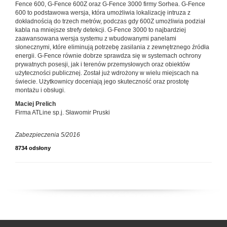
Fence 600, G-Fence 600Z oraz G-Fence 3000 firmy Sorhea. G-Fence
600 to podstawowa wersja, która umożliwia lokalizację intruza z
dokładnością do trzech metrów, podczas gdy 600Z umożliwia podział
kabla na mniejsze strefy detekcji. G-Fence 3000 to najbardziej
zaawansowana wersja systemu z wbudowanymi panelami
słonecznymi, które eliminują potrzebę zasilania z zewnętrznego źródła
energii. G-Fence równie dobrze sprawdza się w systemach ochrony
prywatnych posesji, jak i terenów przemysłowych oraz obiektów
użyteczności publicznej. Został już wdrożony w wielu miejscach na
świecie. Użytkownicy doceniają jego skuteczność oraz prostotę
montażu i obsługi.
Maciej Prelich
Firma ATLine sp.j. Sławomir Pruski
Zabezpieczenia 5/2016
8734 odsłony