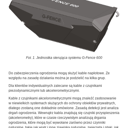
Fot. 1. Jednostka sterująca systemu G-Fence 600
Do zabezpieczenia ogrodzenia mogą służyć kable napłotowe. Ze
względu na zasadę działania można je podzielić na kilka grup.
Dla klientów indywidualnych zalecane są kable z czujnikami
piezodynamicznymi lub akcelerometrycznymi.
Kable z czujnikami akcelorometrycznymi mogą znaleźć zastosowanie
w niewielkich systemach służących do ochrony obiektów prywatnych,
dlatego zostaną one dokładnie omówione. Zasadą detekcji jest analiza
drgań ogrodzenia. Wewnątrz kabla znajdują się czujniki przyspieszenia
(akcelerometry), które w czasie rzeczywistym analizują drgania
ogrodzenia, które mogą być wywołane zarówno przez czynniki
naturalne, takie jak wiatr i inne zjawiska naturalne, zwierzęta i ptaki, jak