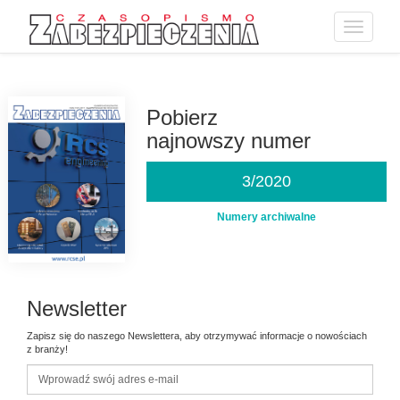
Toggle
navigatio
Przejdź
do
treści
Pobierz
najnowszy numer
3/2020
Numery archiwalne
Newsletter
Zapisz się do naszego Newslettera, aby otrzymywać informacje o nowościach
z branży!