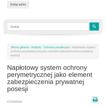
Dodaj adres
Formularz
wyszukiwania
Szukaj
Strona główna
/
Artykuły
/
Ochrona peryferyjna
/
Napłotowy system
Jesteś
ochrony perymetrycznej jako element zabezpieczenia prywatnej
tutaj
posesji
Napłotowy system ochrony
perymetrycznej jako element
zabezpieczenia prywatnej
posesji
07/10/2016