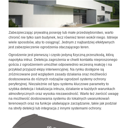
Zabezpieczając prywatną posesję lub małe przedsiębiorstwo, warto
chronić nie tylko sam budynek, lecz również teren wokół niego. Istnieje
wiele sposobów, aby to osiągnąć. Jednym z najbardziej efektywnych
jest zabezpieczenie ogrodzenia otaczającego teren.
Ogrodzenie jest pierwszą i często jedyną fizyczną przeszkodą, którą
napotyka intruz. Detekcja zagrożenia w chwili kontaktu nieproszonego
gościa z ogrodzeniem umożliwi odpowiednio wczesną reakcję i na
przykład przyjazd ekipy interwencyjnej. Na rynku dostępne są
zróżnicowane pod względem zasady działania oraz możliwości
dostosowania do różnych rodzajów ogrodzeń systemy ochrony
peryferyjnej. Niezależnie od typu systemu kluczowe parametry to
szybka detekcja i lokalizacja intruza, działanie w każdych warunkach
atmosferycznych oraz wysoka niezawodność. Warto też zwrócić uwagę
na możliwość dostosowania systemu do lokalnych uwarunkowań
terenowych oraz na funkcje ułatwiające zarządzanie, takie jak podział
na strefy detekcji lub integracja z innymi systemami ochrony.