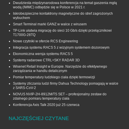
Dwudziesta międzynarodowa konferencja na temat gaszenia mgłą
wodą (IWMC) odbędzie się w Polsce w 2021 r.
Iskrobezpieczne kontaktrony magnetyczne do stref zagrożonych
wybuchem
Smart Terminal marki GANZ w walce z wirusem
TP-Link ułatwia migrację do sieci 10 Gb/s dzięki przełącznikowi
T1700G‑28TQ
Nowe czytniki w ofercie RCS Engineering
Integracja systemu RACS 5 z wizyjnym systemem dozorowym
Ekonomiczna wersja systemu RACS 5
Systemy radarowe CTRL+SKY RADAR 3D
Wisenet Retail Insight w Europie. Narzędzie do efektywnego
zarządzania w handlu detalicznym
Pomiar temperatury ludzkiego ciała dzięki termowizji
Systemy zliczania ludzi firmy Dahua Technology pomagają w walce
z SARS-CoV-2
NOVUS NVIP-2H-8912M/TS SET – profesjonalny zestaw do
zdalnego pomiaru temperatury ciała
Konferencja Axis Talk 2020 już 25 czerwca
NAJCZĘŚCIEJ CZYTANE