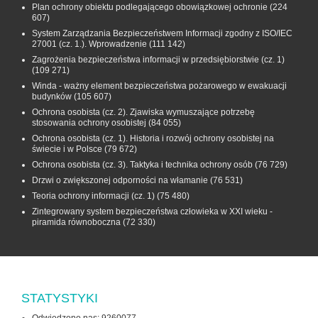
Plan ochrony obiektu podlegającego obowiązkowej ochronie
(224
607)
System Zarządzania Bezpieczeństwem Informacji zgodny z ISO/IEC
27001 (cz. 1.). Wprowadzenie
(111 142)
Zagrożenia bezpieczeństwa informacji w przedsiębiorstwie (cz. 1)
(109 271)
Winda - ważny element bezpieczeństwa pożarowego w ewakuacji
budynków
(105 607)
Ochrona osobista (cz. 2). Zjawiska wymuszające potrzebę
stosowania ochrony osobistej
(84 055)
Ochrona osobista (cz. 1). Historia i rozwój ochrony osobistej na
świecie i w Polsce
(79 672)
Ochrona osobista (cz. 3). Taktyka i technika ochrony osób
(76 729)
Drzwi o zwiększonej odporności na włamanie
(76 531)
Teoria ochrony informacji (cz. 1)
(75 480)
Zintegrowany system bezpieczeństwa człowieka w XXI wieku -
piramida równoboczna
(72 330)
STATYSTYKI