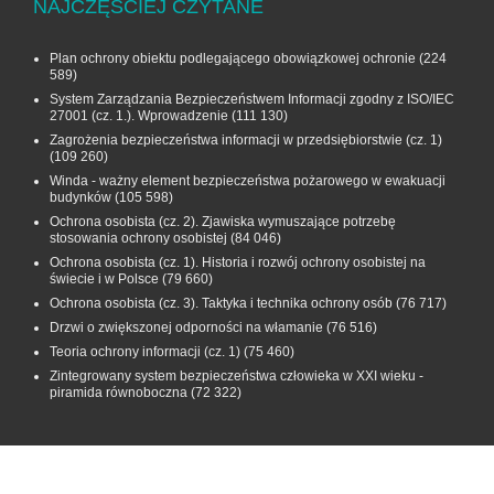
NAJCZĘŚCIEJ CZYTANE
Plan ochrony obiektu podlegającego obowiązkowej ochronie
(224
589)
System Zarządzania Bezpieczeństwem Informacji zgodny z ISO/IEC
27001 (cz. 1.). Wprowadzenie
(111 130)
Zagrożenia bezpieczeństwa informacji w przedsiębiorstwie (cz. 1)
(109 260)
Winda - ważny element bezpieczeństwa pożarowego w ewakuacji
budynków
(105 598)
Ochrona osobista (cz. 2). Zjawiska wymuszające potrzebę
stosowania ochrony osobistej
(84 046)
Ochrona osobista (cz. 1). Historia i rozwój ochrony osobistej na
świecie i w Polsce
(79 660)
Ochrona osobista (cz. 3). Taktyka i technika ochrony osób
(76 717)
Drzwi o zwiększonej odporności na włamanie
(76 516)
Teoria ochrony informacji (cz. 1)
(75 460)
Zintegrowany system bezpieczeństwa człowieka w XXI wieku -
piramida równoboczna
(72 322)