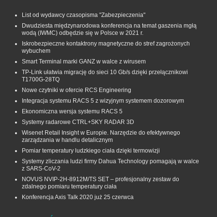
List od wydawcy czasopisma "Zabezpieczenia"
Dwudziesta międzynarodowa konferencja na temat gaszenia mgłą
wodą (IWMC) odbędzie się w Polsce w 2021 r.
Iskrobezpieczne kontaktrony magnetyczne do stref zagrożonych
wybuchem
Smart Terminal marki GANZ w walce z wirusem
TP-Link ułatwia migrację do sieci 10 Gb/s dzięki przełącznikowi
T1700G‑28TQ
Nowe czytniki w ofercie RCS Engineering
Integracja systemu RACS 5 z wizyjnym systemem dozorowym
Ekonomiczna wersja systemu RACS 5
Systemy radarowe CTRL+SKY RADAR 3D
Wisenet Retail Insight w Europie. Narzędzie do efektywnego
zarządzania w handlu detalicznym
Pomiar temperatury ludzkiego ciała dzięki termowizji
Systemy zliczania ludzi firmy Dahua Technology pomagają w walce
z SARS-CoV-2
NOVUS NVIP-2H-8912M/TS SET – profesjonalny zestaw do
zdalnego pomiaru temperatury ciała
Konferencja Axis Talk 2020 już 25 czerwca