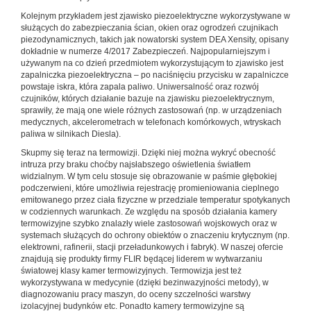
Kolejnym przykładem jest zjawisko piezoelektryczne wykorzystywane w
służących do zabezpieczania ścian, okien oraz ogrodzeń czujnikach
piezodynamicznych, takich jak nowatorski system DEA Xensity, opisany
dokładnie w numerze 4/2017 Zabezpieczeń. Najpopularniejszym i
używanym na co dzień przedmiotem wykorzystującym to zjawisko jest
zapalniczka piezoelektryczna – po naciśnięciu przycisku w zapalniczce
powstaje iskra, która zapala paliwo. Uniwersalność oraz rozwój
czujników, których działanie bazuje na zjawisku piezoelektrycznym,
sprawiły, że mają one wiele różnych zastosowań (np. w urządzeniach
medycznych, akcelerometrach w telefonach komórkowych, wtryskach
paliwa w silnikach Diesla).
Skupmy się teraz na termowizji. Dzięki niej można wykryć obecność
intruza przy braku choćby najsłabszego oświetlenia światłem
widzialnym. W tym celu stosuje się obrazowanie w paśmie głębokiej
podczerwieni, które umożliwia rejestrację promieniowania cieplnego
emitowanego przez ciała fizyczne w przedziale temperatur spotykanych
w codziennych warunkach. Ze względu na sposób działania kamery
termowizyjne szybko znalazły wiele zastosowań wojskowych oraz w
systemach służących do ochrony obiektów o znaczeniu krytycznym (np.
elektrowni, rafinerii, stacji przeładunkowych i fabryk). W naszej ofercie
znajdują się produkty firmy FLIR będącej liderem w wytwarzaniu
światowej klasy kamer termowizyjnych. Termowizja jest też
wykorzystywana w medycynie (dzięki bezinwazyjności metody), w
diagnozowaniu pracy maszyn, do oceny szczelności warstwy
izolacyjnej budynków etc. Ponadto kamery termowizyjne są