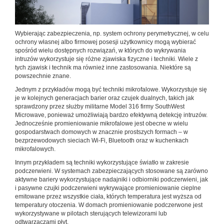
Wybierając zabezpieczenia, np. system ochrony perymetrycznej, w celu
ochrony własnej albo firmowej posesji użytkownicy mogą wybierać
spośród wielu dostępnych rozwiązań, w których do wykrywania
intruzów wykorzystuje się różne zjawiska fizyczne i techniki. Wiele z
tych zjawisk i technik ma również inne zastosowania. Niektóre są
powszechnie znane.
Jednym z przykładów mogą być techniki mikrofalowe. Wykorzystuje się
je w kolejnych generacjach barier oraz czujek dualnych, takich jak
sprawdzony przez służby militarne Model 316 firmy SouthWest
Microwave, ponieważ umożliwiają bardzo efektywną detekcję intruzów.
Jednocześnie promieniowanie mikrofalowe jest obecne w wielu
gospodarstwach domowych w znacznie prostszych formach – w
bezprzewodowych sieciach Wi-Fi, Bluetooth oraz w kuchenkach
mikrofalowych.
Innym przykładem są techniki wykorzystujące światło w zakresie
podczerwieni. W systemach zabezpieczających stosowane są zarówno
aktywne bariery wykorzystujące nadajniki i odbiorniki podczerwieni, jak
i pasywne czujki podczerwieni wykrywające promieniowanie cieplne
emitowane przez wszystkie ciała, których temperatura jest wyższa od
temperatury otoczenia. W domach promieniowanie podczerwone jest
wykorzystywane w pilotach sterujących telewizorami lub
odtwarzaczami płyt.