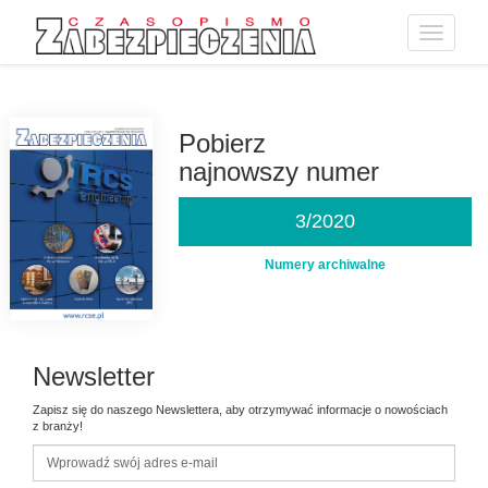
Toggle
navigatio
Przejdź
do
treści
Pobierz
najnowszy numer
3/2020
Numery archiwalne
Newsletter
Zapisz się do naszego Newslettera, aby otrzymywać informacje o nowościach
z branży!