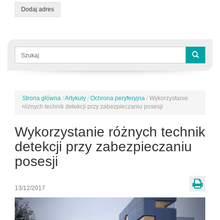
Dodaj adres
Formularz
wyszukiwania
Szukaj
Strona główna
/
Artykuły
/
Ochrona peryferyjna
/
Wykorzystanie
Jesteś
różnych technik detekcji przy zabezpieczaniu posesji
tutaj
Wykorzystanie różnych technik
detekcji przy zabezpieczaniu
posesji
13/12/2017