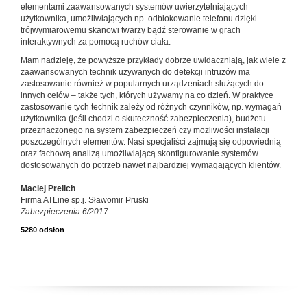
elementami zaawansowanych systemów uwierzytelniających
użytkownika, umożliwiających np. odblokowanie telefonu dzięki
trójwymiarowemu skanowi twarzy bądź sterowanie w grach
interaktywnych za pomocą ruchów ciała.
Mam nadzieję, że powyższe przykłady dobrze uwidaczniają, jak wiele z
zaawansowanych technik używanych do detekcji intruzów ma
zastosowanie również w popularnych urządzeniach służących do
innych celów – także tych, których używamy na co dzień. W praktyce
zastosowanie tych technik zależy od różnych czynników, np. wymagań
użytkownika (jeśli chodzi o skuteczność zabezpieczenia), budżetu
przeznaczonego na system zabezpieczeń czy możliwości instalacji
poszczególnych elementów. Nasi specjaliści zajmują się odpowiednią
oraz fachową analizą umożliwiającą skonfigurowanie systemów
dostosowanych do potrzeb nawet najbardziej wymagających klientów.
Maciej Prelich
Firma ATLine sp.j. Sławomir Pruski
Zabezpieczenia 6/2017
5280 odsłon