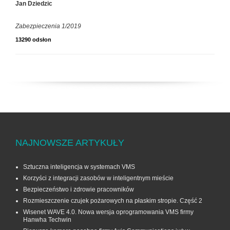
Jan Dziedzic
Zabezpieczenia 1/2019
13290 odsłon
NAJNOWSZE ARTYKUŁY
Sztuczna inteligencja w systemach VMS
Korzyści z integracji zasobów w inteligentnym mieście
Bezpieczeństwo i zdrowie pracowników
Rozmieszczenie czujek pożarowych na płaskim stropie. Część 2
Wisenet WAVE 4.0. Nowa wersja oprogramowania VMS firmy
Hanwha Techwin