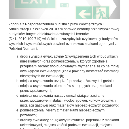
Zgodnie z Rozporządzeniem Ministra Spraw Wewnętrznych i
Administracji z 7 czerwca 2010 r. w sprawie ochrony przeciwpożarowej
budynków, innych obiektów budowlanych i terenów
(Dz.U.2010.109.719) właściciele, zarządcy lub użytkownicy budynków
wysokich i wysokościowych powinni oznakować znakami zgodnymi z
Polskimi Normami:
drogi i wyjścia ewakuacyjne (z wyłączeniem tych w budynkach
mieszkalnych) oraz pomieszczenia, w których zgodnie z
przepisami techniczno-budowlanymi wymagane są co najmniej
dwa wyjścia ewakuacyjne (znaki powinny dostarczać informacji
niezbędnych do ewakuacji);
miejsca usytuowania urządzeń przeciwpożarowych i gaśnic;
miejsca usytuowania elementów sterujących urządzeniami
przeciwpożarowymi;
miejsca usytuowania nasady umożliwiającej zasilanie
przeciwpożarowej instalacji wodociągowej, kurków głównych
instalacji gazowej oraz materiałów niebezpiecznych pożarowo;
pomieszczenia i tereny z materiałami niebezpiecznymi
pożarowo;
drabiny ewakuacyjne, rękawy ratownicze, pojemniki z maskami
ucieczkowymi, miejsca zbiórki podczas ewakuacji, miejsca