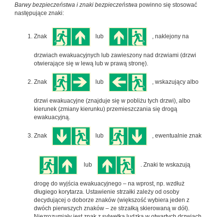
Barwy bezpieczeństwa i znaki bezpieczeństwa
powinno się stosować
następujące znaki:
Znak
lub
, naklejony na
drzwiach ewakuacyjnych lub zawieszony nad drzwiami (drzwi
otwierające się w lewą lub w prawą stronę).
Znak
lub
, wskazujący albo
drzwi ewakuacyjne (znajduje się w pobliżu tych drzwi), albo
kierunek (zmiany kierunku) przemieszczania się drogą
ewakuacyjną.
Znak
lub
, ewentualnie znak
lub
. Znaki te wskazują
drogę do wyjścia ewakuacyjnego – na wprost, np. wzdłuż
długiego korytarza. Ustawienie strzałki zależy od osoby
decydującej o doborze znaków (większość wybiera jeden z
dwóch pierwszych znaków – ze strzałką skierowaną w dół).
Niezrozumiały jest znak z sylwetką ludzką w otwartych drzwiach