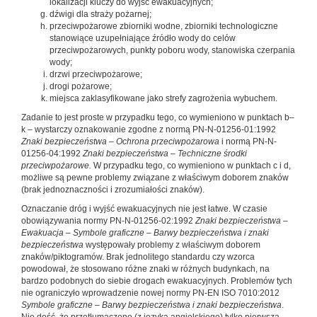
lokalizacji kluczy do wyjść ewakuacyjnych;
dźwigi dla straży pożarnej;
przeciwpożarowe zbiorniki wodne, zbiorniki technologiczne
stanowiące uzupełniające źródło wody do celów
przeciwpożarowych, punkty poboru wody, stanowiska czerpania
wody;
drzwi przeciwpożarowe;
drogi pożarowe;
miejsca zaklasyfikowane jako strefy zagrożenia wybuchem.
Zadanie to jest proste w przypadku tego, co wymieniono w punktach b–
k – wystarczy oznakowanie zgodne z normą PN-N-01256-01:1992
Znaki bezpieczeństwa – Ochrona przeciwpożarowa
i normą PN-N-
01256-04:1992
Znaki bezpieczeństwa – Techniczne środki
przeciwpożarowe.
W przypadku tego, co wymieniono w punktach c i d,
możliwe są pewne problemy związane z właściwym doborem znaków
(brak jednoznaczności i zrozumiałości znaków).
Oznaczanie dróg i wyjść ewakuacyjnych nie jest łatwe. W czasie
obowiązywania normy PN-N-01256-02:1992
Znaki bezpieczeństwa –
Ewakuacja – Symbole graficzne – Barwy bezpieczeństwa i znaki
bezpieczeństwa
występowały problemy z właściwym doborem
znaków/piktogramów. Brak jednolitego standardu czy wzorca
powodował, że stosowano różne znaki w różnych budynkach, na
bardzo podobnych do siebie drogach ewakuacyjnych. Problemów tych
nie ograniczyło wprowadzenie nowej normy PN-EN ISO 7010:2012
Symbole graficzne – Barwy bezpieczeństwa i znaki bezpieczeństwa
.
Nie dość, że przetłumaczono (z języka angielskiego) tylko pierwszą