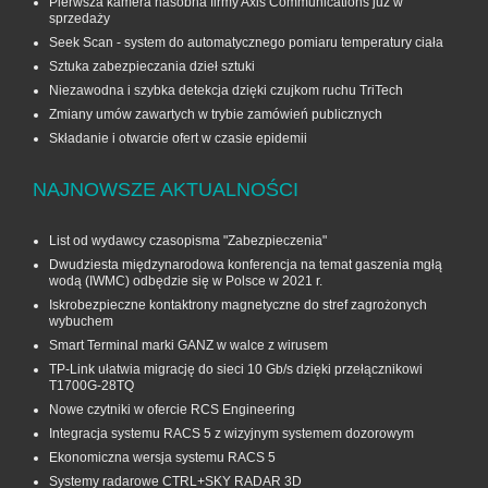
Pierwsza kamera nasobna firmy Axis Communications już w
sprzedaży
Seek Scan - system do automatycznego pomiaru temperatury ciała
Sztuka zabezpieczania dzieł sztuki
Niezawodna i szybka detekcja dzięki czujkom ruchu TriTech
Zmiany umów zawartych w trybie zamówień publicznych
Składanie i otwarcie ofert w czasie epidemii
NAJNOWSZE AKTUALNOŚCI
List od wydawcy czasopisma "Zabezpieczenia"
Dwudziesta międzynarodowa konferencja na temat gaszenia mgłą
wodą (IWMC) odbędzie się w Polsce w 2021 r.
Iskrobezpieczne kontaktrony magnetyczne do stref zagrożonych
wybuchem
Smart Terminal marki GANZ w walce z wirusem
TP-Link ułatwia migrację do sieci 10 Gb/s dzięki przełącznikowi
T1700G‑28TQ
Nowe czytniki w ofercie RCS Engineering
Integracja systemu RACS 5 z wizyjnym systemem dozorowym
Ekonomiczna wersja systemu RACS 5
Systemy radarowe CTRL+SKY RADAR 3D