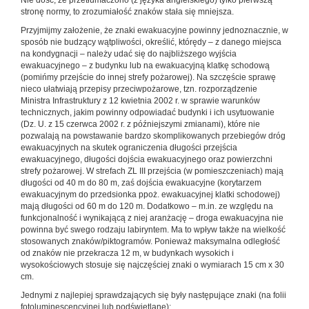
stronę normy, to zrozumiałość znaków stała się mniejsza.
Przyjmijmy założenie, że znaki ewakuacyjne powinny jednoznacznie, w
sposób nie budzący wątpliwości, określić, którędy – z danego miejsca
na kondygnacji – należy udać się do najbliższego wyjścia
ewakuacyjnego – z budynku lub na ewakuacyjną klatkę schodową
(pomińmy przejście do innej strefy pożarowej). Na szczęście sprawę
nieco ułatwiają przepisy przeciwpożarowe, tzn. rozporządzenie
Ministra Infrastruktury z 12 kwietnia 2002 r. w sprawie warunków
technicznych, jakim powinny odpowiadać budynki i ich usytuowanie
(Dz. U. z 15 czerwca 2002 r. z późniejszymi zmianami), które nie
pozwalają na powstawanie bardzo skomplikowanych przebiegów dróg
ewakuacyjnych na skutek ograniczenia długości przejścia
ewakuacyjnego, długości dojścia ewakuacyjnego oraz powierzchni
strefy pożarowej. W strefach ZL III przejścia (w pomieszczeniach) mają
długości od 40 m do 80 m, zaś dojścia ewakuacyjne (korytarzem
ewakuacyjnym do przedsionka ppoż. ewakuacyjnej klatki schodowej)
mają długości od 60 m do 120 m. Dodatkowo – m.in. ze względu na
funkcjonalność i wynikającą z niej aranżację – droga ewakuacyjna nie
powinna być swego rodzaju labiryntem. Ma to wpływ także na wielkość
stosowanych znaków/piktogramów. Ponieważ maksymalna odległość
od znaków nie przekracza 12 m, w budynkach wysokich i
wysokościowych stosuje się najczęściej znaki o wymiarach 15 cm x 30
cm.
Jednymi z najlepiej sprawdzających się były następujące znaki (na folii
fotoluminescencyjnej lub podświetlane):