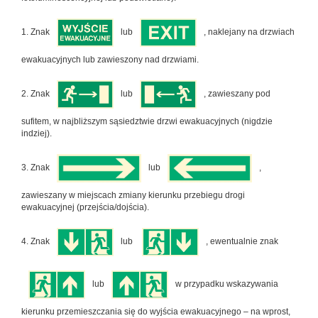
1. Znak
lub
, naklejany na drzwiach
ewakuacyjnych lub zawieszony nad drzwiami.
2. Znak
lub
, zawieszany pod
sufitem, w najbliższym sąsiedztwie drzwi ewakuacyjnych (nigdzie
indziej).
3. Znak
lub
,
zawieszany w miejscach zmiany kierunku przebiegu drogi
ewakuacyjnej (przejścia/dojścia).
4. Znak
lub
, ewentualnie znak
lub
w przypadku wskazywania
kierunku przemieszczania się do wyjścia ewakuacyjnego – na wprost,