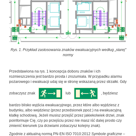
Rys. 1. Przykład zastosowania znaków ewakuacyjnych według „starej”
normy
Przedstawiona na rys. 1 koncepcja doboru znaków i ich
rozmieszczenia jest bardzo prosta i zrozumiała. W przypadku alarmu
pożarowego i ewakuacji udaj się w stronę wskazaną przez strzałki. Gdy
zobaczysz znak
lub
, będziesz
bardzo blisko wyjścia ewakuacyjnego, przez które albo wyjdziesz z
budynku, albo wejdziesz (przez przedsionek ppoż.) na ewakuacyjną
klatkę schodową. Jeżeli musisz przejść przez jakiekolwiek drzwi, znak
poinformuje Cię, czy po przejściu przez nie masz iść dalej prosto czy
zmienić kierunek (za drzwiami zobaczysz kolejny znak).
Zgodnie z aktualną normą PN-EN ISO 7010:2012
Symbole graficzne –