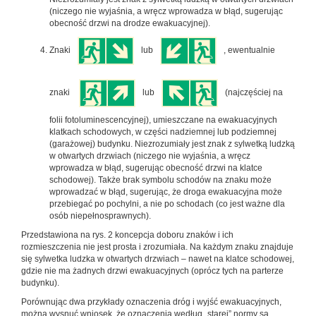
(niczego nie wyjaśnia, a wręcz wprowadza w błąd, sugerując
obecność drzwi na drodze ewakuacyjnej).
Znaki
lub
, ewentualnie
znaki
lub
(najczęściej na
folii fotoluminescencyjnej), umieszczane na ewakuacyjnych
klatkach schodowych, w części nadziemnej lub podziemnej
(garażowej) budynku. Niezrozumiały jest znak z sylwetką ludzką
w otwartych drzwiach (niczego nie wyjaśnia, a wręcz
wprowadza w błąd, sugerując obecność drzwi na klatce
schodowej). Także brak symbolu schodów na znaku może
wprowadzać w błąd, sugerując, że droga ewakuacyjna może
przebiegać po pochylni, a nie po schodach (co jest ważne dla
osób niepełnosprawnych).
Przedstawiona na rys. 2 koncepcja doboru znaków i ich
rozmieszczenia nie jest prosta i zrozumiała. Na każdym znaku znajduje
się sylwetka ludzka w otwartych drzwiach – nawet na klatce schodowej,
gdzie nie ma żadnych drzwi ewakuacyjnych (oprócz tych na parterze
budynku).
Porównując dwa przykłady oznaczenia dróg i wyjść ewakuacyjnych,
można wysnuć wniosek, że oznaczenia według „starej” normy są