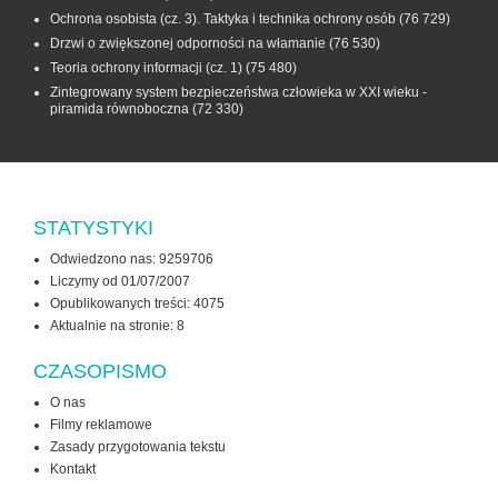
Ochrona osobista (cz. 3). Taktyka i technika ochrony osób
(76 729)
Drzwi o zwiększonej odporności na włamanie
(76 530)
Teoria ochrony informacji (cz. 1)
(75 480)
Zintegrowany system bezpieczeństwa człowieka w XXI wieku -
piramida równoboczna
(72 330)
STATYSTYKI
Odwiedzono nas: 9259706
Liczymy od 01/07/2007
Opublikowanych treści: 4075
Aktualnie na stronie:
8
CZASOPISMO
O nas
Filmy reklamowe
Zasady przygotowania tekstu
Kontakt