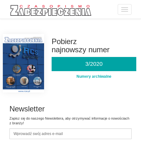
Toggle
navigatio
Przejdź
do
treści
Pobierz
najnowszy numer
3/2020
Numery archiwalne
Newsletter
Zapisz się do naszego Newslettera, aby otrzymywać informacje o nowościach
z branży!