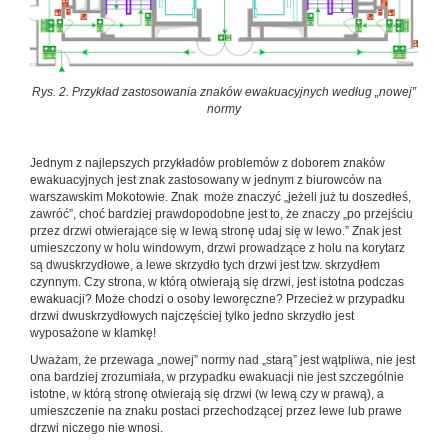
Rys. 2. Przykład zastosowania znaków ewakuacyjnych według „nowej”
normy
Jednym z najlepszych przykładów problemów z doborem znaków
ewakuacyjnych jest znak zastosowany w jednym z biurowców na
warszawskim Mokotowie. Znak może znaczyć „jeżeli już tu doszedłeś,
zawróć”, choć bardziej prawdopodobne jest to, że znaczy „po przejściu
przez drzwi otwierające się w lewą stronę udaj się w lewo.” Znak jest
umieszczony w holu windowym, drzwi prowadzące z holu na korytarz
są dwuskrzydłowe, a lewe skrzydło tych drzwi jest tzw. skrzydłem
czynnym. Czy strona, w którą otwierają się drzwi, jest istotna podczas
ewakuacji? Może chodzi o osoby leworęczne? Przecież w przypadku
drzwi dwuskrzydłowych najczęściej tylko jedno skrzydło jest
wyposażone w klamkę!
Uważam, że przewaga „nowej” normy nad „starą” jest wątpliwa, nie jest
ona bardziej zrozumiała, w przypadku ewakuacji nie jest szczególnie
istotne, w którą stronę otwierają się drzwi (w lewą czy w prawą), a
umieszczenie na znaku postaci przechodzącej przez lewe lub prawe
drzwi niczego nie wnosi.