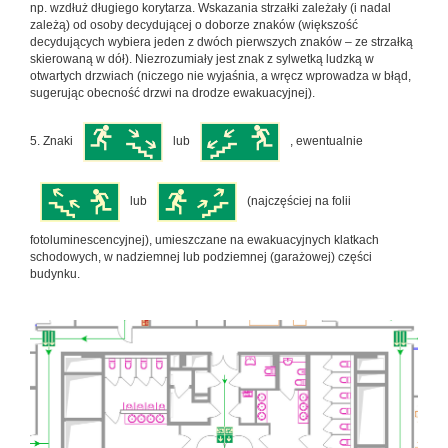
np. wzdłuż długiego korytarza. Wskazania strzałki zależały (i nadal
zależą) od osoby decydującej o doborze znaków (większość
decydujących wybiera jeden z dwóch pierwszych znaków – ze strzałką
skierowaną w dół). Niezrozumiały jest znak z sylwetką ludzką w
otwartych drzwiach (niczego nie wyjaśnia, a wręcz wprowadza w błąd,
sugerując obecność drzwi na drodze ewakuacyjnej).
5. Znaki
lub
, ewentualnie
lub
(najczęściej na folii
fotoluminescencyjnej), umieszczane na ewakuacyjnych klatkach
schodowych, w nadziemnej lub podziemnej (garażowej) części
budynku.