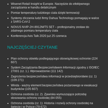
Wisenet Retail Insight w Europie. Narzędzie do efektywnego
zarządzania w handlu detalicznym
Pomiar temperatury ludzkiego ciała dzięki termowizji
Systemy zliczania ludzi firmy Dahua Technology pomagają w walce
z SARS-CoV-2
NOVUS NVIP-2H-8912M/TS SET – profesjonalny zestaw do
zdalnego pomiaru temperatury ciała
Konferencja Axis Talk 2020 już 25 czerwca
NAJCZĘŚCIEJ CZYTANE
Plan ochrony obiektu podlegającego obowiązkowej ochronie
(224
607)
System Zarządzania Bezpieczeństwem Informacji zgodny z ISO/IEC
27001 (cz. 1.). Wprowadzenie
(111 142)
Zagrożenia bezpieczeństwa informacji w przedsiębiorstwie (cz. 1)
(109 271)
Winda - ważny element bezpieczeństwa pożarowego w ewakuacji
budynków
(105 607)
Ochrona osobista (cz. 2). Zjawiska wymuszające potrzebę
stosowania ochrony osobistej
(84 055)
Ochrona osobista (cz. 1). Historia i rozwój ochrony osobistej na
świecie i w Polsce
(79 672)