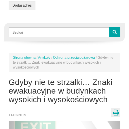
Dodaj adres
Formularz
wyszukiwania
Szukaj
Strona główna
/
Artykuły
/
Ochrona przeciwpożarowa
/
Gdyby nie
Jesteś
te strzałki… Znaki ewakuacyjne w budynkach wysokich i
tutaj
wysokościowych
Gdyby nie te strzałki… Znaki
ewakuacyjne w budynkach
wysokich i wysokościowych
11/02/2019