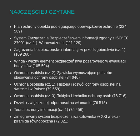
NAJCZĘŚCIEJ CZYTANE
Plan ochrony obiektu podlegającego obowiązkowej ochronie
(224
589)
System Zarządzania Bezpieczeństwem Informacji zgodny z ISO/IEC
27001 (cz. 1.). Wprowadzenie
(111 129)
Zagrożenia bezpieczeństwa informacji w przedsiębiorstwie (cz. 1)
(109 260)
Winda - ważny element bezpieczeństwa pożarowego w ewakuacji
budynków
(105 594)
Ochrona osobista (cz. 2). Zjawiska wymuszające potrzebę
stosowania ochrony osobistej
(84 046)
Ochrona osobista (cz. 1). Historia i rozwój ochrony osobistej na
świecie i w Polsce
(79 659)
Ochrona osobista (cz. 3). Taktyka i technika ochrony osób
(76 716)
Drzwi o zwiększonej odporności na włamanie
(76 515)
Teoria ochrony informacji (cz. 1)
(75 456)
Zintegrowany system bezpieczeństwa człowieka w XXI wieku -
piramida równoboczna
(72 321)