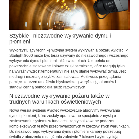
Szybkie i niezawodne wykrywanie dymu i
płomieni
Wykorzystujący technikę wizyjną system wykrywania pożaru Aviotec IP
Starlight 8000 może być teraz używany do niezawodnego i wczesnego
wykrywania dymu i płomieni także w tunelach. Uzupełnia on
powszechnie stosowane liniowe czujki termiczne, które reagują tylko
na wyraźny wzrost temperatury i nie są w stanie wykrywać dymu. Jest
niedrogi i można go szybko zainstalować. Możliwość przeglądania
pamięci zdarzeń umożliwia błyskawiczną weryfikację alarmów i
stanowi cenną pomoc dla służb ratowniczych.
Niezawodne wykrywanie pożaru także w
trudnych warunkach oświetleniowych
Nowa wersja systemu Aviotec wykorzystuje algorytmy wykrywania
dymu i płomieni, które zostały opracowane specjalnie z myślą o
zastosowaniu systemu w tunelach i zoptymalizowane podczas
kompleksowych testów przeprowadzonych w rzeczywistych warunkach.
Do niezawodnego wykrywania dymu i płomieni kamery potrzebują
światła z otoczenia o natężeniu zaledwie 7 luksów i wykorzystują