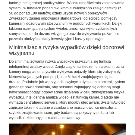
funkcję inteligentnej analizy wideo. W celu umożliwienia zastosowania
systemu w tunelach ponad dwukrotnie zwiększono zasięg detekcji (z
50 do ponad 100 metrów) dzięki użyciu nowych obiektywów.
Zwiększony zasięg odpowiada standardowej odległości pomiędzy
kamerami dozorowymi stosowanymi w podobnych warunkach. Dzięki
takiemu rozwiązaniu system Aviotec umożliwia wykorzystanie tych
samych kamer do dozoru wizyjnego oraz do wykrywania pożaru, co
pozwala obniżyć nakłady inwestycyjne i koszty operacyjne.
Minimalizacja ryzyka wypadków dzięki dozorowi
wizyjnemu
Do zminimalizowania ryzyka wypadków przyczynia się funkcja
inteligentnej analizy wideo. Dzięki ciągłemu śledzeniu trajektorii ruchu
kamery mogą automatycznie wykrywać pojazdy, które się zatrzymały,
kierowców jadących pod prąd, a także ludzi znajdujących się na
drodze. Podobnie jak w przypadku wykrycia dymu lub płomieni, system
generuje powiadomienia, aby personel zajmujący się ochroną mógł
natychmiast podjąć odpowiednie działania w celu zmniejszenia ryzyka
wypadku. Inteligentna analiza wideo jest funkcją kamer, dlatego nie
wymaga centralnego serwera, który mógłby ulec awarii. System Aviotec
zapisuje także metadane wyszukiwane maszynowo, co umożliwia
szybkie znajdowanie scen, gdy badane są przyczyny pożaru lub
wypadku i zbierany jest materiał dowodowy.