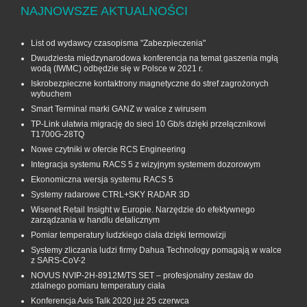
NAJNOWSZE AKTUALNOŚCI
List od wydawcy czasopisma "Zabezpieczenia"
Dwudziesta międzynarodowa konferencja na temat gaszenia mgłą
wodą (IWMC) odbędzie się w Polsce w 2021 r.
Iskrobezpieczne kontaktrony magnetyczne do stref zagrożonych
wybuchem
Smart Terminal marki GANZ w walce z wirusem
TP-Link ułatwia migrację do sieci 10 Gb/s dzięki przełącznikowi
T1700G‑28TQ
Nowe czytniki w ofercie RCS Engineering
Integracja systemu RACS 5 z wizyjnym systemem dozorowym
Ekonomiczna wersja systemu RACS 5
Systemy radarowe CTRL+SKY RADAR 3D
Wisenet Retail Insight w Europie. Narzędzie do efektywnego
zarządzania w handlu detalicznym
Pomiar temperatury ludzkiego ciała dzięki termowizji
Systemy zliczania ludzi firmy Dahua Technology pomagają w walce
z SARS-CoV-2
NOVUS NVIP-2H-8912M/TS SET – profesjonalny zestaw do
zdalnego pomiaru temperatury ciała
Konferencja Axis Talk 2020 już 25 czerwca