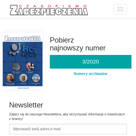
Toggle
navigatio
Przejdź
do
treści
Pobierz
najnowszy numer
3/2020
Numery archiwalne
Newsletter
Zapisz się do naszego Newslettera, aby otrzymywać informacje o nowościach
z branży!