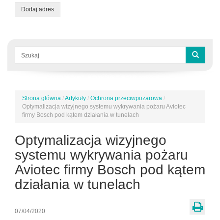
Dodaj adres
Formularz
wyszukiwania
Szukaj
Strona główna
/
Artykuły
/
Ochrona przeciwpożarowa
/
Jesteś
Optymalizacja wizyjnego systemu wykrywania pożaru Aviotec
tutaj
firmy Bosch pod kątem działania w tunelach
Optymalizacja wizyjnego
systemu wykrywania pożaru
Aviotec firmy Bosch pod kątem
działania w tunelach
07/04/2020