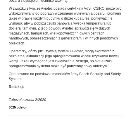
pożaru stosujących technikę wizyjną.
W związku z tym, że Aviotec posiada certyfikaty VdS i CSIRO, może być
wykorzystywany do poprawy wczesnego wykrywania pożaru i płomieni
także w prawie każdym budynku o dużej kubaturze, ponieważ nie
wymaga, aby w pobliżu czujki panowała wysoka temperatura lub
docierał tam dym. Z tego powodu Aviotec sprawdzi się w dużych
magazynach, hangarach, wielkopowierzchniowych centrach
handlowych, pomieszczeniach z generatorami i w innych podobnych
obiektach.
Operatorzy, którzy już używają systemu Aviotec, mogą skorzystać z
bezpłatnej aktualizacji jego oprogramowania w celu uzyskania nowej
wersji. Jeżeli wymagane jest zwiększenie zasięgu, po aktualizacji
oprogramowania systemu może być potrzebny nowy obiektyw.
Opracowano na podstawie materiałów firmy Bosch Security and Safety
Systems
Redakcja
Zabezpieczenia 2/2020
3025 odsłon