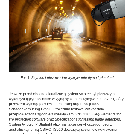
Fot. 1. Szybkie i niezawodne wykrywanie dymu i płomieni
Jeszcze przed obecną aktualizacją system Aviotec był pierwszym
wykorzystującym technikę wizyjną systemem wykrywania pożaru, który
przeszedł wymagający test niemieckiej organizacji VdS
Schadenverhütung GmbH. Procedura testowa VdS została
przeprowadzona zgodnie z dyrektywami VdS 2203
Requirements for
fire protection software oraz Specifications for testing flame detectors
.
System Aviotec IP Starlight otrzymał także certyfikat zgodności z
australijską normą CSIRO TS010 dotyczącą systemów wykrywania