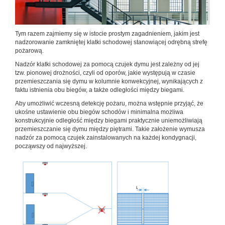
Tym razem zajmiemy się w istocie prostym zagadnieniem, jakim jest
nadzorowanie zamkniętej klatki schodowej stanowiącej odrębną strefę
pożarową.
Nadzór klatki schodowej za pomocą czujek dymu jest zależny od jej
tzw. pionowej drożności, czyli od oporów, jakie występują w czasie
przemieszczania się dymu w kolumnie konwekcyjnej, wynikających z
faktu istnienia obu biegów, a także odległości między biegami.
Aby umożliwić wczesną detekcję pożaru, można wstępnie przyjąć, że
ukośne ustawienie obu biegów schodów i minimalna możliwa
konstrukcyjnie odległość między biegami praktycznie uniemożliwiają
przemieszczanie się dymu między piętrami. Takie założenie wymusza
nadzór za pomocą czujek zainstalowanych na każdej kondygnacji,
począwszy od najwyższej.