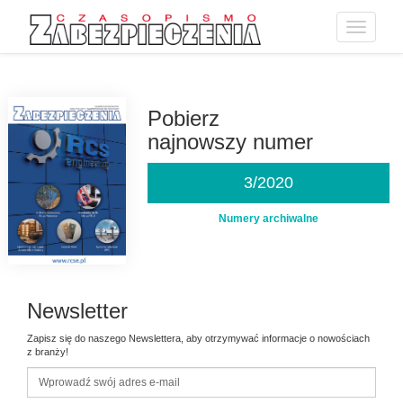
Toggle
navigatio
Przejdź
do
treści
Pobierz
najnowszy numer
3/2020
Numery archiwalne
Newsletter
Zapisz się do naszego Newslettera, aby otrzymywać informacje o nowościach
z branży!