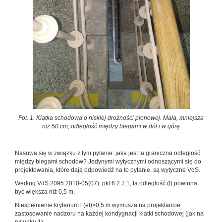
Fot. 1. Klatka schodowa o niskiej drożności pionowej. Mała, mniejsza
niż 50 cm, odległość między biegami w dół i w górę
Nasuwa się w związku z tym pytanie: jaka jest ta graniczna odległość
między biegami schodów? Jedynymi wytycznymi odnoszącymi się do
projektowania, które dają odpowiedź na to pytanie, są wytyczne VdS.
Według VdS 2095:2010-05(07), pkt 6.2.7.1, ta odległość (l) powinna
być większa niż 0,5 m.
Niespełnienie kryterium l (el)>0,5 m wymusza na projektancie
zastosowanie nadzoru na każdej kondygnacji klatki schodowej (jak na
rysunku 1).