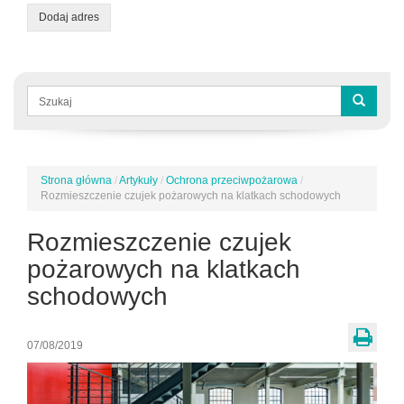
Dodaj adres
Formularz
wyszukiwania
Szukaj
Strona główna
/
Artykuły
/
Ochrona przeciwpożarowa
/
Jesteś
Rozmieszczenie czujek pożarowych na klatkach schodowych
tutaj
Rozmieszczenie czujek
pożarowych na klatkach
schodowych
07/08/2019