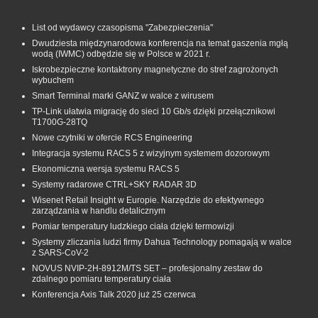
List od wydawcy czasopisma "Zabezpieczenia"
Dwudziesta międzynarodowa konferencja na temat gaszenia mgłą
wodą (IWMC) odbędzie się w Polsce w 2021 r.
Iskrobezpieczne kontaktrony magnetyczne do stref zagrożonych
wybuchem
Smart Terminal marki GANZ w walce z wirusem
TP-Link ułatwia migrację do sieci 10 Gb/s dzięki przełącznikowi
T1700G‑28TQ
Nowe czytniki w ofercie RCS Engineering
Integracja systemu RACS 5 z wizyjnym systemem dozorowym
Ekonomiczna wersja systemu RACS 5
Systemy radarowe CTRL+SKY RADAR 3D
Wisenet Retail Insight w Europie. Narzędzie do efektywnego
zarządzania w handlu detalicznym
Pomiar temperatury ludzkiego ciała dzięki termowizji
Systemy zliczania ludzi firmy Dahua Technology pomagają w walce
z SARS-CoV-2
NOVUS NVIP-2H-8912M/TS SET – profesjonalny zestaw do
zdalnego pomiaru temperatury ciała
Konferencja Axis Talk 2020 już 25 czerwca