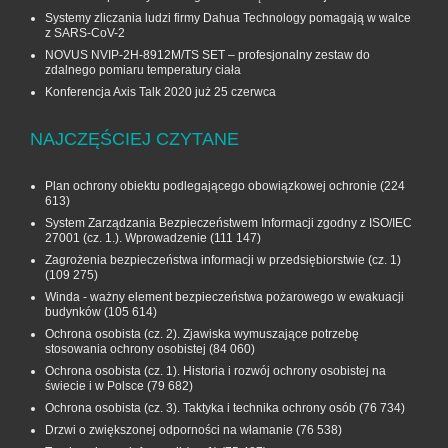
Systemy zliczania ludzi firmy Dahua Technology pomagają w walce
z SARS-CoV-2
NOVUS NVIP-2H-8912M/TS SET – profesjonalny zestaw do
zdalnego pomiaru temperatury ciała
Konferencja Axis Talk 2020 już 25 czerwca
NAJCZĘŚCIEJ CZYTANE
Plan ochrony obiektu podlegającego obowiązkowej ochronie
(224
613)
System Zarządzania Bezpieczeństwem Informacji zgodny z ISO/IEC
27001 (cz. 1.). Wprowadzenie
(111 147)
Zagrożenia bezpieczeństwa informacji w przedsiębiorstwie (cz. 1)
(109 275)
Winda - ważny element bezpieczeństwa pożarowego w ewakuacji
budynków
(105 614)
Ochrona osobista (cz. 2). Zjawiska wymuszające potrzebę
stosowania ochrony osobistej
(84 060)
Ochrona osobista (cz. 1). Historia i rozwój ochrony osobistej na
świecie i w Polsce
(79 682)
Ochrona osobista (cz. 3). Taktyka i technika ochrony osób
(76 734)
Drzwi o zwiększonej odporności na włamanie
(76 538)