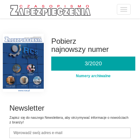
Toggle
navigatio
Przejdź
do
treści
Pobierz
najnowszy numer
3/2020
Numery archiwalne
Newsletter
Zapisz się do naszego Newslettera, aby otrzymywać informacje o nowościach
z branży!