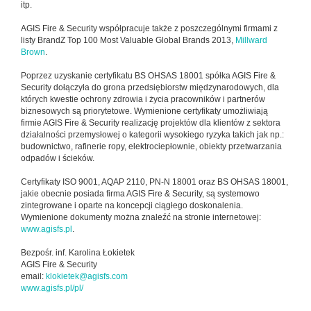
itp.
AGIS Fire & Security współpracuje także z poszczególnymi firmami z
listy BrandZ Top 100 Most Valuable Global Brands 2013,
Millward
Brown
.
Poprzez uzyskanie certyfikatu BS OHSAS 18001 spółka AGIS Fire &
Security dołączyła do grona przedsiębiorstw międzynarodowych, dla
których kwestie ochrony zdrowia i życia pracowników i partnerów
biznesowych są priorytetowe. Wymienione certyfikaty umożliwiają
firmie AGIS Fire & Security realizację projektów dla klientów z sektora
działalności przemysłowej o kategorii wysokiego ryzyka takich jak np.:
budownictwo, rafinerie ropy, elektrociepłownie, obiekty przetwarzania
odpadów i ścieków.
Certyfikaty ISO 9001, AQAP 2110, PN-N 18001 oraz BS OHSAS 18001,
jakie obecnie posiada firma AGIS Fire & Security, są systemowo
zintegrowane i oparte na koncepcji ciągłego doskonalenia.
Wymienione dokumenty można znaleźć na stronie internetowej:
www.agisfs.pl
.
Bezpośr. inf. Karolina Łokietek
AGIS Fire & Security
email:
klokietek@agisfs.com
www.agisfs.pl/pl/