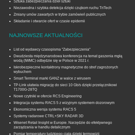
Sztuka zabezpieczania dzieł sztuki
Niezawodna i szybka detekcja dzięki czujkom ruchu TriTech
Zmiany umów zawartych w trybie zamówień publicznych
Składanie i otwarcie ofert w czasie epidemii
NAJNOWSZE AKTUALNOŚCI
List od wydawcy czasopisma "Zabezpieczenia"
Dwudziesta międzynarodowa konferencja na temat gaszenia mgłą
wodą (IWMC) odbędzie się w Polsce w 2021 r.
Iskrobezpieczne kontaktrony magnetyczne do stref zagrożonych
wybuchem
Smart Terminal marki GANZ w walce z wirusem
TP-Link ułatwia migrację do sieci 10 Gb/s dzięki przełącznikowi
T1700G‑28TQ
Nowe czytniki w ofercie RCS Engineering
Integracja systemu RACS 5 z wizyjnym systemem dozorowym
Ekonomiczna wersja systemu RACS 5
Systemy radarowe CTRL+SKY RADAR 3D
Wisenet Retail Insight w Europie. Narzędzie do efektywnego
zarządzania w handlu detalicznym
Pomiar temperatury ludzkiego ciała dzięki termowizji