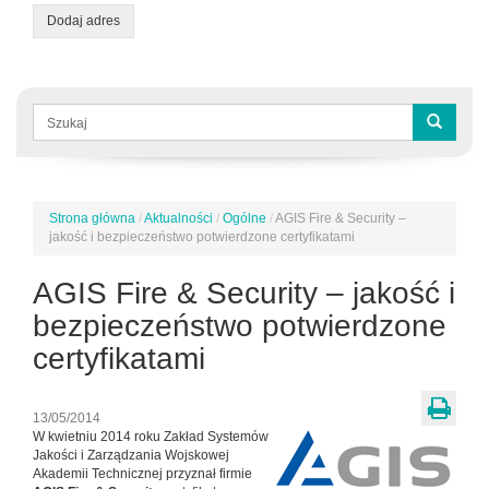
Dodaj adres
Formularz
wyszukiwania
Szukaj
Strona główna
/
Aktualności
/
Ogólne
/
AGIS Fire & Security –
Jesteś
jakość i bezpieczeństwo potwierdzone certyfikatami
tutaj
AGIS Fire & Security – jakość i
bezpieczeństwo potwierdzone
certyfikatami
13/05/2014
W kwietniu 2014 roku Zakład Systemów
Jakości i Zarządzania Wojskowej
Akademii Technicznej przyznał firmie