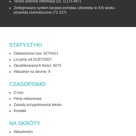
Teoria ochrony informacji (cz. 1)
(75 487)
Zintegrowany system bezpieczeństwa człowieka w XXI wieku -
piramida równoboczna
(72 337)
STATYSTYKI
Odwiedzono nas: 9270421
Liczymy od 01/07/2007
Opublikowanych treści: 4075
Aktualnie na stronie:
9
CZASOPISMO
O nas
Filmy reklamowe
Zasady przygotowania tekstu
Kontakt
NA SKRÓTY
Aktualności