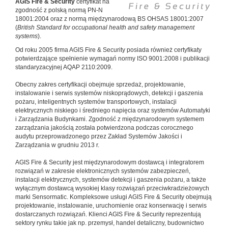
AGIS Fire & Security
certyfikat na
zgodność z polską normą PN-N
18001:2004 oraz z normą międzynarodową BS OHSAS 18001:2007
(
British Standard for occupational health and safety management
systems
).
Od roku 2005 firma AGIS Fire & Security posiada również certyfikaty
potwierdzające spełnienie wymagań normy ISO 9001:2008 i publikacji
standaryzacyjnej AQAP 2110:2009.
Obecny zakres certyfikacji obejmuje sprzedaż, projektowanie,
instalowanie i serwis systemów niskoprądowych, detekcji i gaszenia
pożaru, inteligentnych systemów transportowych, instalacji
elektrycznych niskiego i średniego napięcia oraz systemów Automatyki
i Zarządzania Budynkami. Zgodność z międzynarodowym systemem
zarządzania jakością została potwierdzona podczas corocznego
audytu przeprowadzonego przez Zakład Systemów Jakości i
Zarządzania w grudniu 2013 r.
AGIS Fire & Security jest międzynarodowym dostawcą i integratorem
rozwiązań w zakresie elektronicznych systemów zabezpieczeń,
instalacji elektrycznych, systemów detekcji i gaszenia pożaru, a także
wyłącznym dostawcą wysokiej klasy rozwiązań przeciwkradzieżowych
marki Sensormatic. Kompleksowe usługi AGIS Fire & Security obejmują
projektowanie, instalowanie, uruchomienie oraz konserwację i serwis
dostarczanych rozwiązań. Klienci AGIS Fire & Security reprezentują
sektory rynku takie jak np. przemysł, handel detaliczny, budownictwo