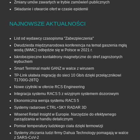
Zmiany umów zawartych w trybie zamówień publicznych
Składanie i otwarcie ofert w czasie epidemii
NAJNOWSZE AKTUALNOŚCI
List od wydawcy czasopisma "Zabezpieczenia"
Dwudziesta międzynarodowa konferencja na temat gaszenia mgłą
wodą (IWMC) odbędzie się w Polsce w 2021 r.
Iskrobezpieczne kontaktrony magnetyczne do stref zagrożonych
wybuchem
Smart Terminal marki GANZ w walce z wirusem
TP-Link ułatwia migrację do sieci 10 Gb/s dzięki przełącznikowi
T1700G‑28TQ
Nowe czytniki w ofercie RCS Engineering
Integracja systemu RACS 5 z wizyjnym systemem dozorowym
Ekonomiczna wersja systemu RACS 5
Systemy radarowe CTRL+SKY RADAR 3D
Wisenet Retail Insight w Europie. Narzędzie do efektywnego
zarządzania w handlu detalicznym
Pomiar temperatury ludzkiego ciała dzięki termowizji
Systemy zliczania ludzi firmy Dahua Technology pomagają w walce
z SARS-CoV-2