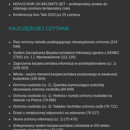
NOVUS NVIP-2H-8912M/TS SET – profesjonalny zestaw do
zdalnego pomiaru temperatury ciała
Konferencja Axis Talk 2020 już 25 czerwca
NAJCZĘŚCIEJ CZYTANE
Plan ochrony obiektu podlegającego obowiązkowej ochronie
(224
598)
System Zarządzania Bezpieczeństwem Informacji zgodny z ISO/IEC
27001 (cz. 1.). Wprowadzenie
(111 135)
Zagrożenia bezpieczeństwa informacji w przedsiębiorstwie (cz. 1)
(109 263)
Winda - ważny element bezpieczeństwa pożarowego w ewakuacji
budynków
(105 604)
Ochrona osobista (cz. 2). Zjawiska wymuszające potrzebę
stosowania ochrony osobistej
(84 049)
Ochrona osobista (cz. 1). Historia i rozwój ochrony osobistej na
świecie i w Polsce
(79 668)
Ochrona osobista (cz. 3). Taktyka i technika ochrony osób
(76 721)
Drzwi o zwiększonej odporności na włamanie
(76 527)
Teoria ochrony informacji (cz. 1)
(75 470)
Zintegrowany system bezpieczeństwa człowieka w XXI wieku -