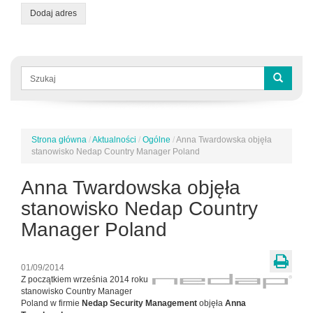
Dodaj adres
Formularz
wyszukiwania
Szukaj
Strona główna
/
Aktualności
/
Ogólne
/
Anna Twardowska objęła
Jesteś
stanowisko Nedap Country Manager Poland
tutaj
Anna Twardowska objęła
stanowisko Nedap Country
Manager Poland
01/09/2014
Z początkiem września 2014 roku
stanowisko Country Manager
Poland w firmie
Nedap Security Management
objęła
Anna