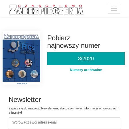
Toggle
navigatio
Przejdź
do
treści
Pobierz
najnowszy numer
3/2020
Numery archiwalne
Newsletter
Zapisz się do naszego Newslettera, aby otrzymywać informacje o nowościach
z branży!