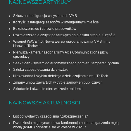
NAJNOWSZE ARTYKUŁY
Sztuczna inteligencja w systemach VMS
Korzyści z integracji zasobów w inteligentnym mieście
Bezpieczeństwo i zdrowie pracowników
Rozmieszczenie czujek pożarowych na płaskim stropie. Część 2
Wisenet WAVE 4.0. Nowa wersja oprogramowania VMS firmy
Hanwha Techwin
Pierwsza kamera nasobna firmy Axis Communications już w
sprzedaży
Seek Scan - system do automatycznego pomiaru temperatury ciała
Sztuka zabezpieczania dzieł sztuki
Niezawodna i szybka detekcja dzięki czujkom ruchu TriTech
Zmiany umów zawartych w trybie zamówień publicznych
Składanie i otwarcie ofert w czasie epidemii
NAJNOWSZE AKTUALNOŚCI
List od wydawcy czasopisma "Zabezpieczenia"
Dwudziesta międzynarodowa konferencja na temat gaszenia mgłą
wodą (IWMC) odbędzie się w Polsce w 2021 r.