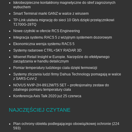
Iskrobezpieczne kontaktrony magnetyczne do stref zagrożonych
wybuchem
Smart Terminal marki GANZ w walce z wirusem
TP-Link ułatwia migrację do sieci 10 Gb/s dzięki przełącznikowi
T1700G‑28TQ
Nowe czytniki w ofercie RCS Engineering
Integracja systemu RACS 5 z wizyjnym systemem dozorowym
Ekonomiczna wersja systemu RACS 5
Systemy radarowe CTRL+SKY RADAR 3D
Wisenet Retail Insight w Europie. Narzędzie do efektywnego
zarządzania w handlu detalicznym
Pomiar temperatury ludzkiego ciała dzięki termowizji
Systemy zliczania ludzi firmy Dahua Technology pomagają w walce
z SARS-CoV-2
NOVUS NVIP-2H-8912M/TS SET – profesjonalny zestaw do
zdalnego pomiaru temperatury ciała
Konferencja Axis Talk 2020 już 25 czerwca
NAJCZĘŚCIEJ CZYTANE
Plan ochrony obiektu podlegającego obowiązkowej ochronie
(224
593)