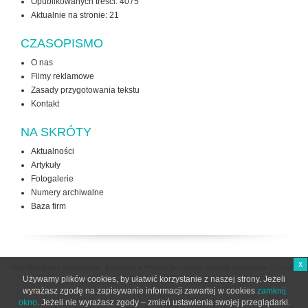
Opublikowanych treści: 4075
Aktualnie na stronie:
21
CZASOPISMO
O nas
Filmy reklamowe
Zasady przygotowania tekstu
Kontakt
NA SKRÓTY
Aktualności
Artykuły
Fotogalerie
Numery archiwalne
Baza firm
x
Wszelkie prawa zastrzeżone. Kopiowanie tekstów bez zgody redakcji zabronione /
Zasady
użytkowania strony
Używamy plików cookies, by ułatwić korzystanie z naszej strony. Jeżeli
wyrażasz zgodę na zapisywanie informacji zawartej w cookies
zamknij
okno
. Jeżeli nie wyrażasz zgody – zmień ustawienia swojej przeglądarki.