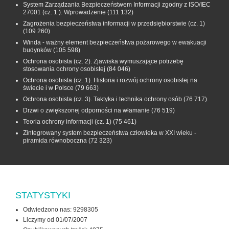
System Zarządzania Bezpieczeństwem Informacji zgodny z ISO/IEC
27001 (cz. 1.). Wprowadzenie
(111 132)
Zagrożenia bezpieczeństwa informacji w przedsiębiorstwie (cz. 1)
(109 260)
Winda - ważny element bezpieczeństwa pożarowego w ewakuacji
budynków
(105 598)
Ochrona osobista (cz. 2). Zjawiska wymuszające potrzebę
stosowania ochrony osobistej
(84 046)
Ochrona osobista (cz. 1). Historia i rozwój ochrony osobistej na
świecie i w Polsce
(79 663)
Ochrona osobista (cz. 3). Taktyka i technika ochrony osób
(76 717)
Drzwi o zwiększonej odporności na włamanie
(76 519)
Teoria ochrony informacji (cz. 1)
(75 461)
Zintegrowany system bezpieczeństwa człowieka w XXI wieku -
piramida równoboczna
(72 323)
STATYSTYKI
Odwiedzono nas: 9298305
Liczymy od 01/07/2007