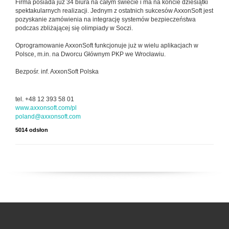
Firma posiada już 34 biura na całym świecie i ma na koncie dziesiątki
spektakularnych realizacji. Jednym z ostatnich sukcesów AxxonSoft jest
pozyskanie zamówienia na integrację systemów bezpieczeństwa
podczas zbliżającej się olimpiady w Soczi.
Oprogramowanie AxxonSoft funkcjonuje już w wielu aplikacjach w
Polsce, m.in. na Dworcu Głównym PKP we Wrocławiu.
Bezpośr. inf. AxxonSoft Polska
tel. +48 12 393 58 01
www.axxonsoft.com/pl
poland@axxonsoft.com
5014 odsłon