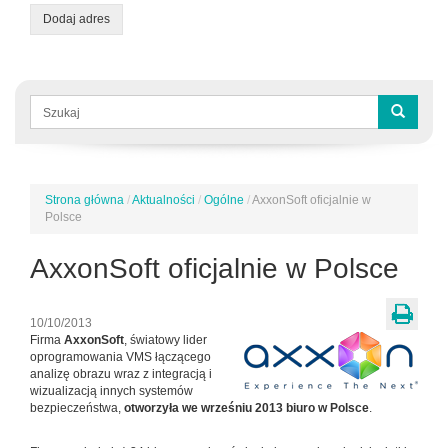
Dodaj adres
Formularz
wyszukiwania
Szukaj
Strona główna
/
Aktualności
/
Ogólne
/
AxxonSoft oficjalnie w
Jesteś
Polsce
tutaj
AxxonSoft oficjalnie w Polsce
10/10/2013
Firma
AxxonSoft
, światowy lider
oprogramowania VMS łączącego
analizę obrazu wraz z integracją i
wizualizacją innych systemów
bezpieczeństwa,
otworzyła we wrześniu 2013 biuro w Polsce
.