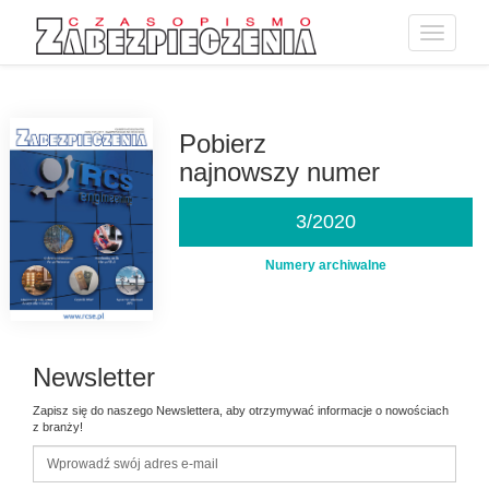
Toggle
navigatio
Przejdź
do
treści
Pobierz
najnowszy numer
3/2020
Numery archiwalne
Newsletter
Zapisz się do naszego Newslettera, aby otrzymywać informacje o nowościach
z branży!