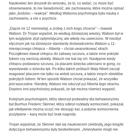
Naukowiec ten doszedł do wniosku, że to, co widać, co może być
obserwowane, to nie świadomość, ale zachowania, które można opisać
jako „bodziec – reakcja”. Według Watsona psychologia była nauką o
zachowaniu, a nie o psychice.
„Dajcie mi 12 niemowląt, a zrobię z nich kogo chcecie” – mawiał
Watson. Dr Trojan wyjaśnił, że według dzisiejszej wiedzy, Watson był w
tym względzie zbyt optymistyczny, ale wtedy mu uwierzono. W niezbyt
etycznym jak na dzisiejsze standardy doświadczeniu Watson u 11-
miesięcznego chłopca – Alberta – chciał uwarunkować strach.
Początkowo dawał chłopcu do zabawy szczura, a także inne pokryte
futrem czy sierścią obiekty. Maluch nie bał się ich. Następnie kiedy
chłopcu podawano szczura, za placami dziecka uderzano w gong, co
wywoływało u dziecka lęk. Po kilku takich próbach Mały Albert zaczął
reagować płaczem nie tylko na widok szczura, a także innych obiektów
pokrytych futrem. W ten sposób Watson chciał pokazać, że wszystko
jest wyuczalne. Niestety, Watson nie oduczył już Alberta tego strachu.
Dopiero inni psycholodzy pokazali, że lęk można również wygasić.
Kolejnym psychologiem, który stworzył podwaliny dla behawioryzmu
był Burrhus Frederic Skinner, który odkrył rozkłady wzmocnień, pokazał,
jak efektywnie można uczyć nie stosując kar, a jedynie wzmocnienia
pozytywne – karą może być brak nagrody.
Trojan wyjaśniał, że Skinner stał się naukowcem celebrytą, jego książki
dotyczące behawioryzmu były bestsellerami. „Amerykanie mogli nie