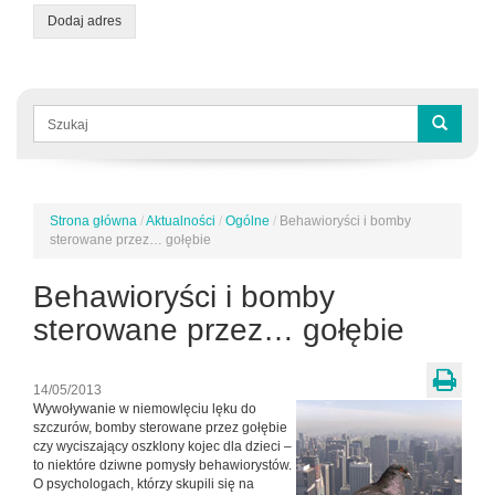
Dodaj adres
Formularz
wyszukiwania
Szukaj
Strona główna
/
Aktualności
/
Ogólne
/
Behawioryści i bomby
Jesteś
sterowane przez… gołębie
tutaj
Behawioryści i bomby
sterowane przez… gołębie
14/05/2013
Wywoływanie w niemowlęciu lęku do
szczurów, bomby sterowane przez gołębie
czy wyciszający oszklony kojec dla dzieci –
to niektóre dziwne pomysły behawiorystów.
O psychologach, którzy skupili się na