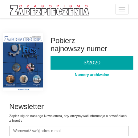
Toggle
navigatio
Przejdź
do
treści
Pobierz
najnowszy numer
3/2020
Numery archiwalne
Newsletter
Zapisz się do naszego Newslettera, aby otrzymywać informacje o nowościach
z branży!