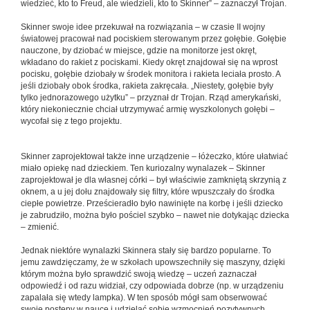
wiedzieć, kto to Freud, ale wiedzieli, kto to Skinner” – zaznaczył Trojan.
Skinner swoje idee przekuwał na rozwiązania – w czasie II wojny
światowej pracował nad pociskiem sterowanym przez gołębie. Gołębie
nauczone, by dziobać w miejsce, gdzie na monitorze jest okręt,
wkładano do rakiet z pociskami. Kiedy okręt znajdował się na wprost
pocisku, gołębie dziobały w środek monitora i rakieta leciała prosto. A
jeśli dziobały obok środka, rakieta zakręcała. „Niestety, gołębie były
tylko jednorazowego użytku” – przyznał dr Trojan. Rząd amerykański,
który niekoniecznie chciał utrzymywać armię wyszkolonych gołębi –
wycofał się z tego projektu.
Skinner zaprojektował także inne urządzenie – łóżeczko, które ułatwiać
miało opiekę nad dzieckiem. Ten kuriozalny wynalazek – Skinner
zaprojektował je dla własnej córki – był właściwie zamkniętą skrzynią z
oknem, a u jej dołu znajdowały się filtry, które wpuszczały do środka
ciepłe powietrze. Prześcieradło było nawinięte na korbę i jeśli dziecko
je zabrudziło, można było pościel szybko – nawet nie dotykając dziecka
– zmienić.
Jednak niektóre wynalazki Skinnera stały się bardzo popularne. To
jemu zawdzięczamy, że w szkołach upowszechniły się maszyny, dzięki
którym można było sprawdzić swoją wiedzę – uczeń zaznaczał
odpowiedź i od razu widział, czy odpowiada dobrze (np. w urządzeniu
zapalała się wtedy lampka). W ten sposób mógł sam obserwować
swoje postępy w nauce i udzielać sobie wzmocnień pozytywnych.