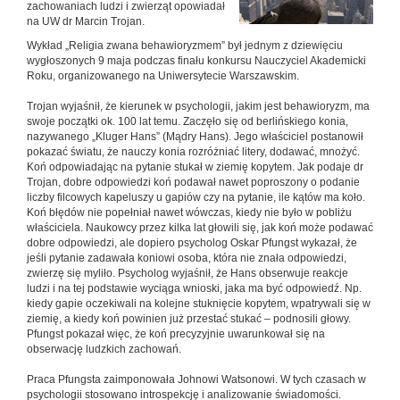
zachowaniach ludzi i zwierząt opowiadał
na UW dr Marcin Trojan.
Wykład „Religia zwana behawioryzmem” był jednym z dziewięciu
wygłoszonych 9 maja podczas finału konkursu Nauczyciel Akademicki
Roku, organizowanego na Uniwersytecie Warszawskim.
Trojan wyjaśnił, że kierunek w psychologii, jakim jest behawioryzm, ma
swoje początki ok. 100 lat temu. Zaczęło się od berlińskiego konia,
nazywanego „Kluger Hans” (Mądry Hans). Jego właściciel postanowił
pokazać światu, że nauczy konia rozróżniać litery, dodawać, mnożyć.
Koń odpowiadając na pytanie stukał w ziemię kopytem. Jak podaje dr
Trojan, dobre odpowiedzi koń podawał nawet poproszony o podanie
liczby filcowych kapeluszy u gapiów czy na pytanie, ile kątów ma koło.
Koń błędów nie popełniał nawet wówczas, kiedy nie było w pobliżu
właściciela. Naukowcy przez kilka lat głowili się, jak koń może podawać
dobre odpowiedzi, ale dopiero psycholog Oskar Pfungst wykazał, że
jeśli pytanie zadawała koniowi osoba, która nie znała odpowiedzi,
zwierzę się myliło. Psycholog wyjaśnił, że Hans obserwuje reakcje
ludzi i na tej podstawie wyciąga wnioski, jaka ma być odpowiedź. Np.
kiedy gapie oczekiwali na kolejne stuknięcie kopytem, wpatrywali się w
ziemię, a kiedy koń powinien już przestać stukać – podnosili głowy.
Pfungst pokazał więc, że koń precyzyjnie uwarunkował się na
obserwację ludzkich zachowań.
Praca Pfungsta zaimponowała Johnowi Watsonowi. W tych czasach w
psychologii stosowano introspekcję i analizowanie świadomości.