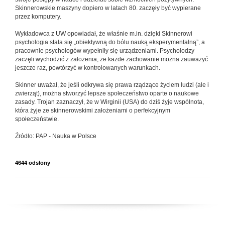
Skinnerowskie maszyny dopiero w latach 80. zaczęły być wypierane
przez komputery.
Wykładowca z UW opowiadał, że właśnie m.in. dzięki Skinnerowi
psychologia stała się „obiektywną do bólu nauką eksperymentalną”, a
pracownie psychologów wypełniły się urządzeniami. Psycholodzy
zaczęli wychodzić z założenia, że każde zachowanie można zauważyć
jeszcze raz, powtórzyć w kontrolowanych warunkach.
Skinner uważał, że jeśli odkrywa się prawa rządzące życiem ludzi (ale i
zwierząt), można stworzyć lepsze społeczeństwo oparte o naukowe
zasady. Trojan zaznaczył, że w Wirginii (USA) do dziś żyje wspólnota,
która żyje ze skinnerowskimi założeniami o perfekcyjnym
społeczeństwie.
Źródło: PAP - Nauka w Polsce
4644 odsłony