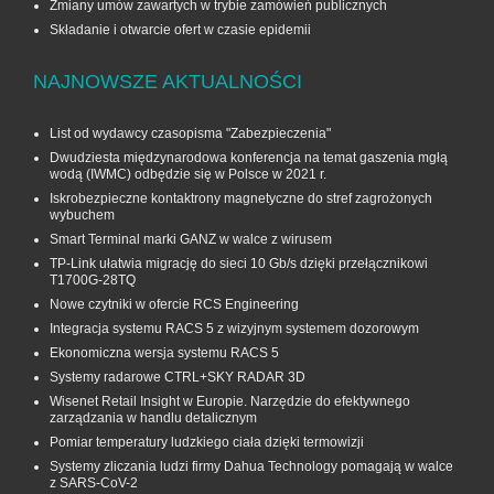
Zmiany umów zawartych w trybie zamówień publicznych
Składanie i otwarcie ofert w czasie epidemii
NAJNOWSZE AKTUALNOŚCI
List od wydawcy czasopisma "Zabezpieczenia"
Dwudziesta międzynarodowa konferencja na temat gaszenia mgłą
wodą (IWMC) odbędzie się w Polsce w 2021 r.
Iskrobezpieczne kontaktrony magnetyczne do stref zagrożonych
wybuchem
Smart Terminal marki GANZ w walce z wirusem
TP-Link ułatwia migrację do sieci 10 Gb/s dzięki przełącznikowi
T1700G‑28TQ
Nowe czytniki w ofercie RCS Engineering
Integracja systemu RACS 5 z wizyjnym systemem dozorowym
Ekonomiczna wersja systemu RACS 5
Systemy radarowe CTRL+SKY RADAR 3D
Wisenet Retail Insight w Europie. Narzędzie do efektywnego
zarządzania w handlu detalicznym
Pomiar temperatury ludzkiego ciała dzięki termowizji
Systemy zliczania ludzi firmy Dahua Technology pomagają w walce
z SARS-CoV-2