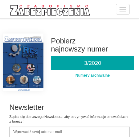
Toggle
navigatio
Przejdź
do
treści
Pobierz
najnowszy numer
3/2020
Numery archiwalne
Newsletter
Zapisz się do naszego Newslettera, aby otrzymywać informacje o nowościach
z branży!