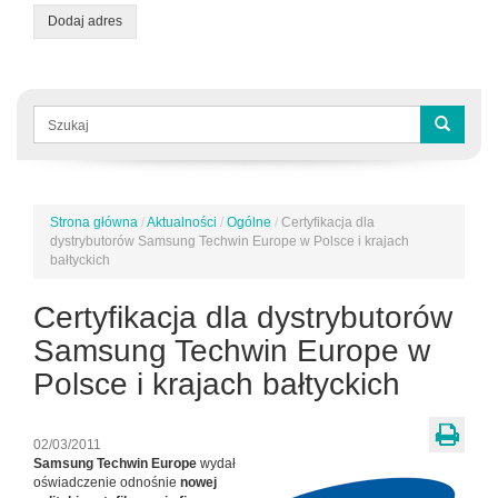
Dodaj adres
Formularz
wyszukiwania
Szukaj
Strona główna
/
Aktualności
/
Ogólne
/
Certyfikacja dla
Jesteś
dystrybutorów Samsung Techwin Europe w Polsce i krajach
tutaj
bałtyckich
Certyfikacja dla dystrybutorów
Samsung Techwin Europe w
Polsce i krajach bałtyckich
02/03/2011
Samsung Techwin Europe
wydał
oświadczenie odnośnie
nowej