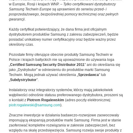
w Europie, Rosji i krajach WNP. –
Tylko certyfikowani dystrybutorzy
Samsung Techwin Europe są uprawnieni do serwisu przed- i
posprzedażowego, bezpośredniej pomocy technicznej oraz pełnych
gwarancji
.
Każdy certyfikat potwierdzający, że dana firma jest oficjalnym
dystrybutorem produktów Samsung z zakresu zabezpieczeń, będzie
posiadać unikatowy numer certyfikacyjny oraz będzie ważny przez
określony czas.
Pozostałe firmy oferujące obecnie produkty Samsung Techwin w
Polsce i krajach bałtyckich nie są upoważnione do używania loga
„
Certified Samsung Security Distributor 2011
” ani do określania się
jako „Dystrybutor” w odniesieniu do produktów marki Samsung
Techwin. Mogą jednak używać określenia „
Sprzedawca
” lub
„
Subdystrybutor
”.
Instalatorzy oraz integratorzy systemów, którzy mają jakiekolwiek
wątpliwości odnośnie statusu preferowanego dystrybutora, proszeni są
o kontakt z
Piotrem Rogalewskim
(adres poczty elektronicznej:
piotr.rogalewski@samsung.com
).
Znaczne inwestycje w działania badawczo-rozwojowe zaowocowały
imponującą ekspansją produktów marki Samsung. Firma jest w stanie
zaoferować kompletne rozwiązania w zakresie zabezpieczeń, bez
względu na skalę przedsięwzięcia. Samsung rozwija swoje produkty z