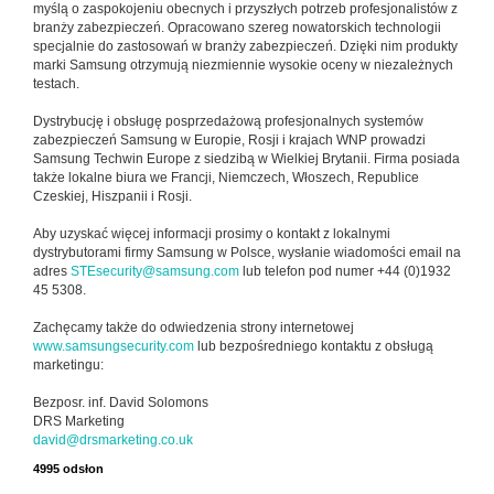
myślą o zaspokojeniu obecnych i przyszłych potrzeb profesjonalistów z
branży zabezpieczeń. Opracowano szereg nowatorskich technologii
specjalnie do zastosowań w branży zabezpieczeń. Dzięki nim produkty
marki Samsung otrzymują niezmiennie wysokie oceny w niezależnych
testach.
Dystrybucję i obsługę posprzedażową profesjonalnych systemów
zabezpieczeń Samsung w Europie, Rosji i krajach WNP prowadzi
Samsung Techwin Europe z siedzibą w Wielkiej Brytanii. Firma posiada
także lokalne biura we Francji, Niemczech, Włoszech, Republice
Czeskiej, Hiszpanii i Rosji.
Aby uzyskać więcej informacji prosimy o kontakt z lokalnymi
dystrybutorami firmy Samsung w Polsce, wysłanie wiadomości email na
adres
STEsecurity@samsung.com
lub telefon pod numer +44 (0)1932
45 5308.
Zachęcamy także do odwiedzenia strony internetowej
www.samsungsecurity.com
lub bezpośredniego kontaktu z obsługą
marketingu:
Bezposr. inf. David Solomons
DRS Marketing
david@drsmarketing.co.uk
4995 odsłon