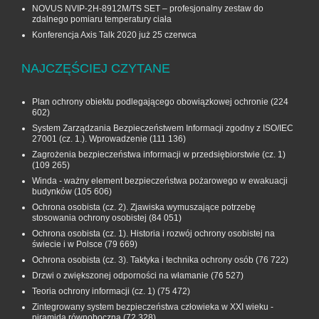
NOVUS NVIP-2H-8912M/TS SET – profesjonalny zestaw do
zdalnego pomiaru temperatury ciała
Konferencja Axis Talk 2020 już 25 czerwca
NAJCZĘŚCIEJ CZYTANE
Plan ochrony obiektu podlegającego obowiązkowej ochronie
(224
602)
System Zarządzania Bezpieczeństwem Informacji zgodny z ISO/IEC
27001 (cz. 1.). Wprowadzenie
(111 136)
Zagrożenia bezpieczeństwa informacji w przedsiębiorstwie (cz. 1)
(109 265)
Winda - ważny element bezpieczeństwa pożarowego w ewakuacji
budynków
(105 606)
Ochrona osobista (cz. 2). Zjawiska wymuszające potrzebę
stosowania ochrony osobistej
(84 051)
Ochrona osobista (cz. 1). Historia i rozwój ochrony osobistej na
świecie i w Polsce
(79 669)
Ochrona osobista (cz. 3). Taktyka i technika ochrony osób
(76 722)
Drzwi o zwiększonej odporności na włamanie
(76 527)
Teoria ochrony informacji (cz. 1)
(75 472)
Zintegrowany system bezpieczeństwa człowieka w XXI wieku -
piramida równoboczna
(72 328)