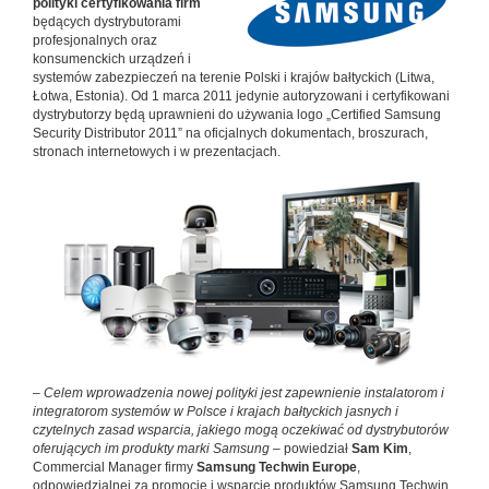
polityki certyfikowania firm
będących dystrybutorami
profesjonalnych oraz
konsumenckich urządzeń i
systemów zabezpieczeń na terenie Polski i krajów bałtyckich (Litwa,
Łotwa, Estonia). Od 1 marca 2011 jedynie autoryzowani i certyfikowani
dystrybutorzy będą uprawnieni do używania logo „Certified Samsung
Security Distributor 2011” na oficjalnych dokumentach, broszurach,
stronach internetowych i w prezentacjach.
–
Celem wprowadzenia nowej polityki jest zapewnienie instalatorom i
integratorom systemów w Polsce i krajach bałtyckich jasnych i
czytelnych zasad wsparcia, jakiego mogą oczekiwać od dystrybutorów
oferujących im produkty marki Samsung –
powiedział
Sam Kim
,
Commercial Manager firmy
Samsung Techwin Europe
,
odpowiedzialnej za promocję i wsparcie produktów Samsung Techwin