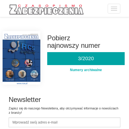
Toggle
navigatio
Przejdź
do
treści
Pobierz
najnowszy numer
3/2020
Numery archiwalne
Newsletter
Zapisz się do naszego Newslettera, aby otrzymywać informacje o nowościach
z branży!