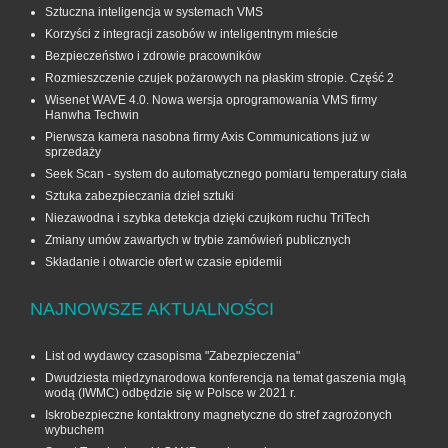
Sztuczna inteligencja w systemach VMS
Korzyści z integracji zasobów w inteligentnym mieście
Bezpieczeństwo i zdrowie pracowników
Rozmieszczenie czujek pożarowych na płaskim stropie. Część 2
Wisenet WAVE 4.0. Nowa wersja oprogramowania VMS firmy
Hanwha Techwin
Pierwsza kamera nasobna firmy Axis Communications już w
sprzedaży
Seek Scan - system do automatycznego pomiaru temperatury ciała
Sztuka zabezpieczania dzieł sztuki
Niezawodna i szybka detekcja dzięki czujkom ruchu TriTech
Zmiany umów zawartych w trybie zamówień publicznych
Składanie i otwarcie ofert w czasie epidemii
NAJNOWSZE AKTUALNOŚCI
List od wydawcy czasopisma "Zabezpieczenia"
Dwudziesta międzynarodowa konferencja na temat gaszenia mgłą
wodą (IWMC) odbędzie się w Polsce w 2021 r.
Iskrobezpieczne kontaktrony magnetyczne do stref zagrożonych
wybuchem