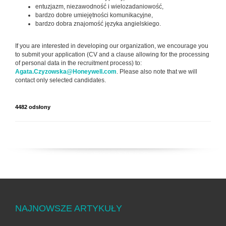
entuzjazm, niezawodność i wielozadaniowość,
bardzo dobre umiejętności komunikacyjne,
bardzo dobra znajomość języka angielskiego.
If you are interested in developing our organization, we encourage you
to submit your application (CV and a clause allowing for the processing
of personal data in the recruitment process) to:
Agata.Czyzowska@Honeywell.com
. Please also note that we will
contact only selected candidates.
4482 odsłony
NAJNOWSZE ARTYKUŁY