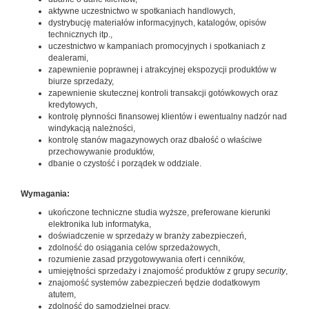
aktywne uczestnictwo w spotkaniach handlowych,
dystrybucję materiałów informacyjnych, katalogów, opisów
technicznych itp.,
uczestnictwo w kampaniach promocyjnych i spotkaniach z
dealerami,
zapewnienie poprawnej i atrakcyjnej ekspozycji produktów w
biurze sprzedaży,
zapewnienie skutecznej kontroli transakcji gotówkowych oraz
kredytowych,
kontrolę płynności finansowej klientów i ewentualny nadzór nad
windykacją należności,
kontrolę stanów magazynowych oraz dbałość o właściwe
przechowywanie produktów,
dbanie o czystość i porządek w oddziale.
Wymagania:
ukończone techniczne studia wyższe, preferowane kierunki
elektronika lub informatyka,
doświadczenie w sprzedaży w branży zabezpieczeń,
zdolność do osiągania celów sprzedażowych,
rozumienie zasad przygotowywania ofert i cenników,
umiejętności sprzedaży i znajomość produktów z grupy
security
,
znajomość systemów zabezpieczeń będzie dodatkowym
atutem,
zdolność do samodzielnej pracy,