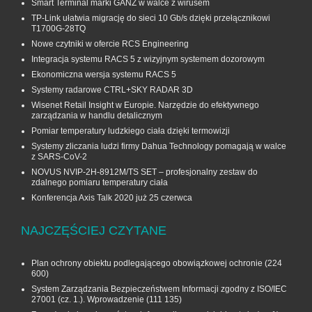
Smart Terminal marki GANZ w walce z wirusem
TP-Link ułatwia migrację do sieci 10 Gb/s dzięki przełącznikowi
T1700G‑28TQ
Nowe czytniki w ofercie RCS Engineering
Integracja systemu RACS 5 z wizyjnym systemem dozorowym
Ekonomiczna wersja systemu RACS 5
Systemy radarowe CTRL+SKY RADAR 3D
Wisenet Retail Insight w Europie. Narzędzie do efektywnego
zarządzania w handlu detalicznym
Pomiar temperatury ludzkiego ciała dzięki termowizji
Systemy zliczania ludzi firmy Dahua Technology pomagają w walce
z SARS-CoV-2
NOVUS NVIP-2H-8912M/TS SET – profesjonalny zestaw do
zdalnego pomiaru temperatury ciała
Konferencja Axis Talk 2020 już 25 czerwca
NAJCZĘŚCIEJ CZYTANE
Plan ochrony obiektu podlegającego obowiązkowej ochronie
(224
600)
System Zarządzania Bezpieczeństwem Informacji zgodny z ISO/IEC
27001 (cz. 1.). Wprowadzenie
(111 135)