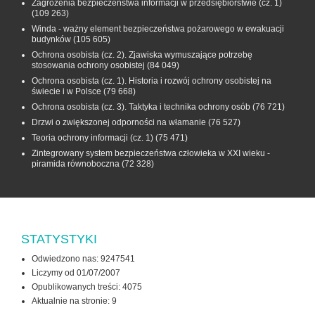
Zagrożenia bezpieczeństwa informacji w przedsiębiorstwie (cz. 1)
(109 263)
Winda - ważny element bezpieczeństwa pożarowego w ewakuacji
budynków
(105 605)
Ochrona osobista (cz. 2). Zjawiska wymuszające potrzebę
stosowania ochrony osobistej
(84 049)
Ochrona osobista (cz. 1). Historia i rozwój ochrony osobistej na
świecie i w Polsce
(79 668)
Ochrona osobista (cz. 3). Taktyka i technika ochrony osób
(76 721)
Drzwi o zwiększonej odporności na włamanie
(76 527)
Teoria ochrony informacji (cz. 1)
(75 471)
Zintegrowany system bezpieczeństwa człowieka w XXI wieku -
piramida równoboczna
(72 328)
STATYSTYKI
Odwiedzono nas: 9247541
Liczymy od 01/07/2007
Opublikowanych treści: 4075
Aktualnie na stronie:
9