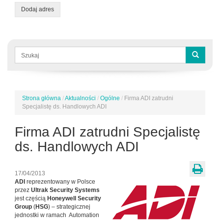
Dodaj adres
Formularz
wyszukiwania
Szukaj
Strona główna
/
Aktualności
/
Ogólne
/
Firma ADI zatrudni
Jesteś
Specjalistę ds. Handlowych ADI
tutaj
Firma ADI zatrudni Specjalistę
ds. Handlowych ADI
17/04/2013
ADI
reprezentowany w Polsce
przez
Ultrak Security Systems
jest częścią
Honeywell Security
Group
(
HSG
) – strategicznej
jednostki w ramach Automation