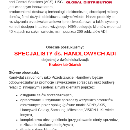
and Control Solutions (ACS). HSG
jest wiodącym innowatorem,
producentem i dostawcą technologii elektronicznej chroniącej miliony
domów, firm i dużych obiektów na całym świecie. Nasze produkty to
rozwiązania przeciwwłamaniowe i przeciwpożarowe, a także systemy
kontroli dostępu i nadzoru wizyjnego. HSG obsługuje klientów w ponad
40 krajach na całym świecie, m.in. poprzez 200 oddziałów ADI.
Obecnie poszukujemy:
SPECJALISTY ds. HANDLOWYCH ADI
do jednej z dwóch lokalizacji:
Kraków lub Gdańsk
Główne obowiązki:
Kandydat zatrudniony jako Przedstawiciel Handlowy będzie
odpowiedzialny za promocję i zwiększenie sprzedaży oraz budowę
relacji z istniejącymi i potencjalnymi klientami poprzez:
osiąganie celów sprzedażowych,
opracowanie i utrzymanie sprzedaży wszystkich produktów
oferowanych przez spółkę (główne marki: SONY, AXIS,
Honeywell Galaxy, Samsung, Milestone, VISION HIK i wiele
innych),
kompleksowa obsługa klienta (przygotowanie oferty, sprzedaż,
rozliczanie środków pieniężnych),
dbanie o dane klientów,