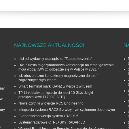
NAJNOWSZE AKTUALNOŚCI
N
List od wydawcy czasopisma "Zabezpieczenia"
Dwudziesta międzynarodowa konferencja na temat gaszenia
mgłą wodą (IWMC) odbędzie się w Polsce w 2021 r.
Iskrobezpieczne kontaktrony magnetyczne do stref
zagrożonych wybuchem
Smart Terminal marki GANZ w walce z wirusem
rmy
TP-Link ułatwia migrację do sieci 10 Gb/s dzięki
przełącznikowi T1700G‑28TQ
 w
Nowe czytniki w ofercie RCS Engineering
ury
Integracja systemu RACS 5 z wizyjnym systemem dozorowym
Ekonomiczna wersja systemu RACS 5
Systemy radarowe CTRL+SKY RADAR 3D
ch
Wisenet Retail Insight w Europie. Narzędzie do efektywnego