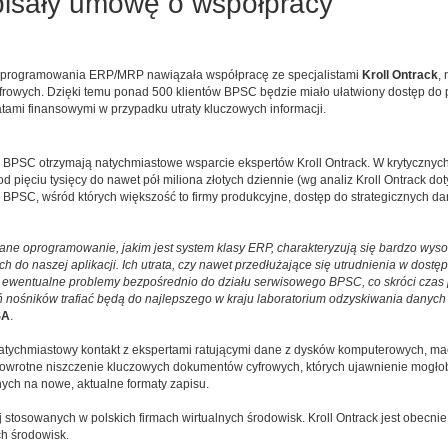
pisały umowę o współpracy
cji oprogramowania ERP/MRP nawiązała współpracę ze specjalistami
Kroll Ontrack
,
frowych. Dzięki temu ponad 500 klientów BPSC będzie miało ułatwiony dostęp do 
tami finansowymi w przypadku utraty kluczowych informacji.
i BPSC otrzymają natychmiastowe wsparcie ekspertów Kroll Ontrack. W krytycznyc
pięciu tysięcy do nawet pół miliona złotych dziennie (wg analiz Kroll Ontrack dot
tów BPSC, wśród których większość to firmy produkcyjne, dostęp do strategicznych 
wane oprogramowanie, jakim jest system klasy ERP, charakteryzują się bardzo w
anych do naszej aplikacji. Ich utrata, czy nawet przedłużające się utrudnienia w d
ać ewentualne problemy bezpośrednio do działu serwisowego BPSC, co skróci czas 
 nośników trafiać będą do najlepszego w kraju laboratorium odzyskiwania danych
SA
.
tychmiastowy kontakt z ekspertami ratującymi dane z dysków komputerowych, mac
powrotne niszczenie kluczowych dokumentów cyfrowych, których ujawnienie mogłoby 
ch na nowe, aktualne formaty zapisu.
stosowanych w polskich firmach wirtualnych środowisk. Kroll Ontrack jest obecnie
h środowisk.