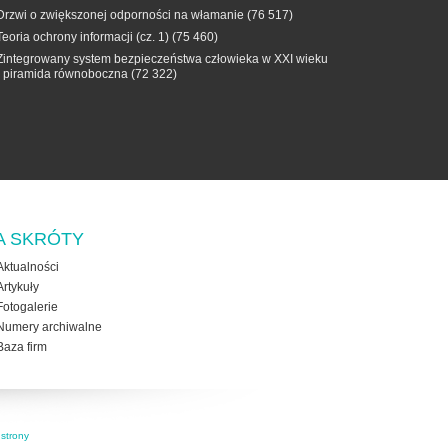
Drzwi o zwiększonej odporności na włamanie
(76 517)
Teoria ochrony informacji (cz. 1)
(75 460)
Zintegrowany system bezpieczeństwa człowieka w XXI wieku
- piramida równoboczna
(72 322)
A SKRÓTY
Aktualności
Artykuły
Fotogalerie
Numery archiwalne
Baza firm
strony