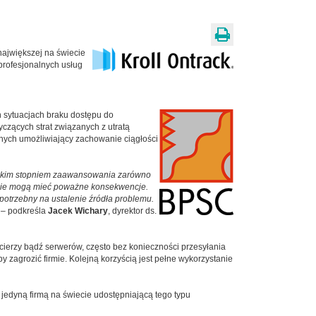
 największej na świecie
profesjonalnych usług
h sytuacjach braku dostępu do
yczących strat związanych z utratą
danych umożliwiający zachowanie ciągłości
ysokim stopniem zaawansowania zarówno
ostępie mogą mieć poważne konsekwencje.
potrzebny na ustalenie źródła problemu.
– podkreśla
Jacek Wichary
, dyrektor ds.
ierzy bądź serwerów, często bez konieczności przesyłania
zagrozić firmie. Kolejną korzyścią jest pełne wykorzystanie
 jedyną firmą na świecie udostępniającą tego typu