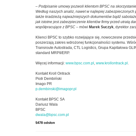
–
Podpisanie umowy pozwoli klientom BPSC na skorzystanie z
Według naszych analiz, nawet w najlepiej zabezpieczonych po
także kradzieżą najważniejszych dokumentów bądź sabotaż
jak istotne jest zabezpieczenie klientów firmy przed utratą
współpracujące z BPSC
– mówi
Marek Suczyk
, dyrektor za
Klienci BPSC to szybko rozwijające się, nowoczesne przedsię
poszerzają zakres wdrożonej funkcjonalności systemu. Wśród
Transroute Autostrada, CTL Logistics, Grupa Kapitałowa GLI
standard MRPII/ERP.
Więcej informacji:
www.bpsc.com.pl
,
www.krollontrack.pl
.
Kontakt Kroll Ontrack
Piotr Dembiński
Imago PR
p.dembinski@imagopr.pl
Kontakt BPSC SA
Dariusz Wala
BPSC
dwala@bpsc.com.pl
5478 odsłon