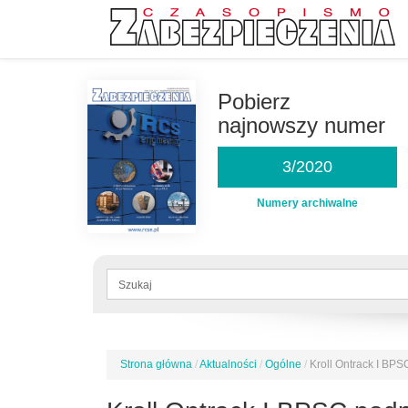
Przejdź
do
Pobierz
treści
najnowszy numer
3/2020
Numery archiwalne
Formularz
wyszukiwania
Szukaj
Strona główna
/
Aktualności
/
Ogólne
/
Kroll Ontrack I BP
Jesteś
tutaj