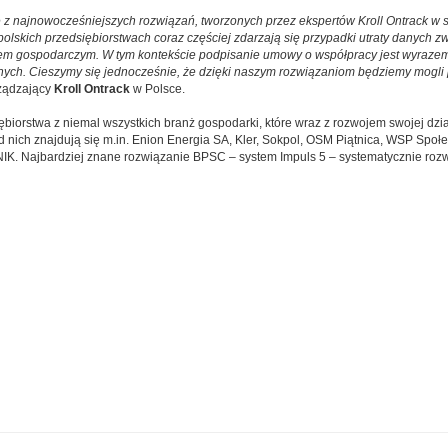
 najnowocześniejszych rozwiązań, tworzonych przez ekspertów Kroll Ontrack w spe
lskich przedsiębiorstwach coraz częściej zdarzają się przypadki utraty danych zwi
em gospodarczym. W tym kontekście podpisanie umowy o współpracy jest wyrazem
 danych. Cieszymy się jednocześnie, że dzięki naszym rozwiązaniom będziemy mogli
rządzający
Kroll Ontrack
w Polsce.
biorstwa z niemal wszystkich branż gospodarki, które wraz z rozwojem swojej dzia
 nich znajdują się m.in. Enion Energia SA, Kler, Sokpol, OSM Piątnica, WSP Społ
NIK. Najbardziej znane rozwiązanie BPSC – system Impuls 5 – systematycznie rozw