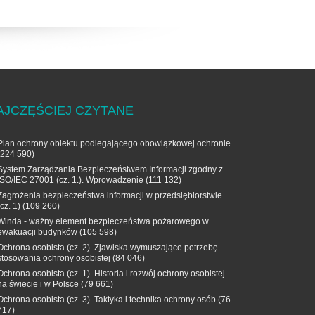
AJCZĘŚCIEJ CZYTANE
Plan ochrony obiektu podlegającego obowiązkowej ochronie
(224 590)
System Zarządzania Bezpieczeństwem Informacji zgodny z
ISO/IEC 27001 (cz. 1.). Wprowadzenie
(111 132)
Zagrożenia bezpieczeństwa informacji w przedsiębiorstwie
(cz. 1)
(109 260)
Winda - ważny element bezpieczeństwa pożarowego w
ewakuacji budynków
(105 598)
Ochrona osobista (cz. 2). Zjawiska wymuszające potrzebę
stosowania ochrony osobistej
(84 046)
Ochrona osobista (cz. 1). Historia i rozwój ochrony osobistej
na świecie i w Polsce
(79 661)
Ochrona osobista (cz. 3). Taktyka i technika ochrony osób
(76
717)