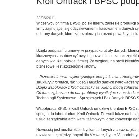
Kroll Ontrack I BPSC pod
28/06/2011
W czerwcu br. firma
BPSC
, polski lider w zakresie produk
firmy zajmującej się odzyskiwaniem i kasowaniem danych cy
ochrony danych, które zabezpieczą ich przed poważnymi stra
Dzięki podpisaniu umowy, w przypadku utraty danych, klienc
kluczowych zasobów cyfrowych, pozwoli im to zaoszczędzić od 
danych w dużej polskiej firmie). Ze względu na profil klien
biznesowej jest szczególnie istotny.
–
Przedsiębiorstwa wykorzystujące kompleksowe i zintegro
struktury informacji, jak i ilości i jakości danych wprowadz
Dzięki współpracy z Kroll Ontrack nasi klienci mogą zgłasz
Od teraz zgłaszane do nas problemy wynikające z uszkodzeń
Technologii Systemowo - Sprzętowych i Baz Danych
BPSC 
Współpraca BPSC z Kroll Ontrack umożliwi klientom BPSC na
sprzętu do laboratorium Kroll Ontrack. Pozwoli także na bez
usług zarządzania archiwami taśmowymi oraz konwersję dany
Nowością jest możliwość odzyskania danych z coraz częściej 
rozwiązanie, między innymi dla VMware, Hyper-V i podobnyc