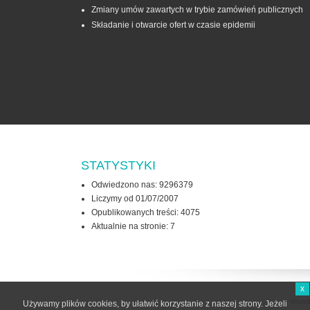
Zmiany umów zawartych w trybie zamówień publicznych
Składanie i otwarcie ofert w czasie epidemii
STATYSTYKI
Odwiedzono nas: 9296379
Liczymy od 01/07/2007
Opublikowanych treści: 4075
Aktualnie na stronie:
7
x
Wszel
Używamy plików cookies, by ułatwić korzystanie z naszej strony. Jeżeli