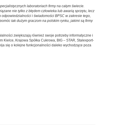
cjalistycznych laboratoriach firmy na całym świecie.
ązane nie tylko z błędem człowieka lub awarią sprzętu, lecz
 odpowiedzialności i świadomości BPSC w zakresie tego,
 pomóc tak dużym graczom na polskim rynku, jakimi są firmy
łalności zwiększają również swoje potrzeby informatyczne i
em Kielce, Krajowa Spółka Cukrowa, BIG – STAR, Stalexport-
ija się o kolejne funkcjonalności daleko wychodzące poza