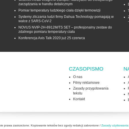
zarządzania w handlu detalicznym
Pomiar temperatury ludzkiego ciała dzięki termowizji
Systemy zliczania ludzi firmy Dahua Technology pomagają w
walce z SARS-CoV-2
NOVUS NVIP-2H-8912M/TS SET – profesjonalny zestaw do
zdalnego pomiaru temperatury ciała
Konferencja Axis Talk 2020 już 25 czerwca
CZASOPISMO
N
O nas
Filmy reklamowe
Zasady przygotowania
tekstu
Kontakt
kie prawa zastrzeżone. Kopiowanie tekstów bez zgody redakcji zabronione /
Zasady użytkowania 