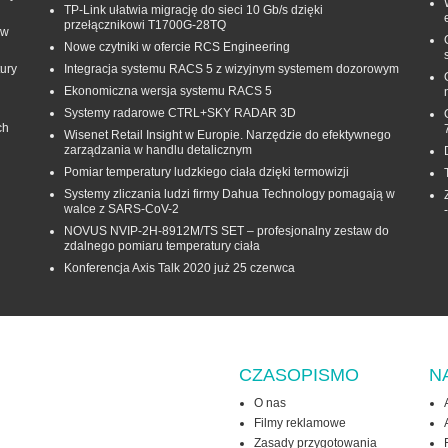
TP-Link ułatwia migrację do sieci 10 Gb/s dzięki
przełącznikowi T1700G‑28TQ
 w
Nowe czytniki w ofercie RCS Engineering
ury
Integracja systemu RACS 5 z wizyjnym systemem dozorowym
Ekonomiczna wersja systemu RACS 5
Systemy radarowe CTRL+SKY RADAR 3D
ch
Wisenet Retail Insight w Europie. Narzędzie do efektywnego
zarządzania w handlu detalicznym
Pomiar temperatury ludzkiego ciała dzięki termowizji
Systemy zliczania ludzi firmy Dahua Technology pomagają w
walce z SARS-CoV-2
NOVUS NVIP-2H-8912M/TS SET – profesjonalny zestaw do
zdalnego pomiaru temperatury ciała
Konferencja Axis Talk 2020 już 25 czerwca
CZASOPISMO
N
O nas
Filmy reklamowe
Zasady przygotowania