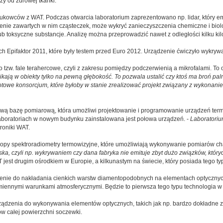
y od zdrowej tkanki.
ukowców z WAT. Podczas otwarcia laboratorium zaprezentowano np. lidar, który emi
enie zawartych w nim cząsteczek, może wykryć zanieczyszczenia chemiczne i biol
lub toksyczne substancje. Analizę można przeprowadzić nawet z odległości kilku ki
ch Epifaktor 2011, które były testem przed Euro 2012. Urządzenie ćwiczyło wykryw
tzw. fale terahercowe, czyli z zakresu pomiędzy podczerwienią a mikrofalami. To
kają w obiekty tylko na pewną głębokość. To pozwala ustalić czy ktoś ma broń pal
gotowe konsorcjum, które byłoby w stanie zrealizować projekt związany z wykonan
wą bazę pomiarową, która umożliwi projektowanie i programowanie urządzeń termow
Laboratoriach w nowym budynku zainstalowana jest połowa urządzeń. -
Laboratoriu
troniki WAT.
ropy spektroradiometry termowizyjne, które umożliwiają wykonywanie pomiarów c
, czyli np. wykrywaniem czy dana fabryka nie emituje zbyt dużo związków, któryc
T jest drugim ośrodkiem w Europie, a kilkunastym na świecie, który posiada tego ty
zenie do nakładania cienkich warstw diamentopodobnych na elementach optycznych
iennymi warunkami atmosferycznymi. Będzie to pierwsza tego typu technologia w 
ządzenia do wykonywania elementów optycznych, takich jak np. bardzo dokładne 
ów całej powierzchni soczewki.