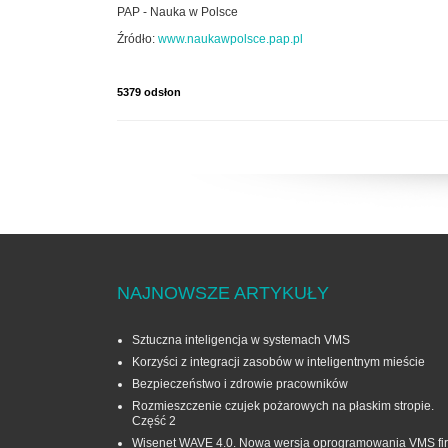
PAP - Nauka w Polsce
Źródło:
www.naukawpolsce.pap.pl
5379 odsłon
NAJNOWSZE ARTYKUŁY
Sztuczna inteligencja w systemach VMS
Korzyści z integracji zasobów w inteligentnym mieście
Bezpieczeństwo i zdrowie pracowników
Rozmieszczenie czujek pożarowych na płaskim stropie.
Część 2
Wisenet WAVE 4.0. Nowa wersja oprogramowania VMS fi