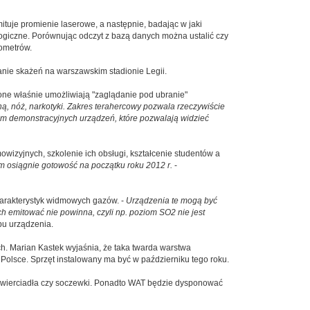
tuje promienie laserowe, a następnie, badając w jaki
ogiczne. Porównując odczyt z bazą danych można ustalić czy
lometrów.
anie skażeń na warszawskim stadionie Legii.
 one właśnie umożliwiają "zaglądanie pod ubranie"
ną, nóż, narkotyki. Zakres terahercowy pozwala rzeczywiście
iem demonstracyjnych urządzeń, które pozwalają widzieć
izyjnych, szkolenie ich obsługi, kształcenie studentów a
m osiągnie gotowość na początku roku 2012 r.
-
harakterystyk widmowych gazów. -
Urządzenia te mogą być
h emitować nie powinna, czyli np. poziom SO2 nie jest
pu urządzenia.
. Marian Kastek wyjaśnia, że taka twarda warstwa
Polsce. Sprzęt instalowany ma być w październiku tego roku.
zwierciadła czy soczewki. Ponadto WAT będzie dysponować