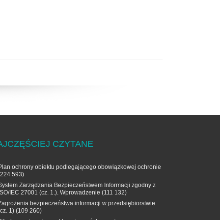
AJCZĘŚCIEJ CZYTANE
Plan ochrony obiektu podlegającego obowiązkowej ochronie
(224 593)
System Zarządzania Bezpieczeństwem Informacji zgodny z
ISO/IEC 27001 (cz. 1.). Wprowadzenie
(111 132)
Zagrożenia bezpieczeństwa informacji w przedsiębiorstwie
(cz. 1)
(109 260)