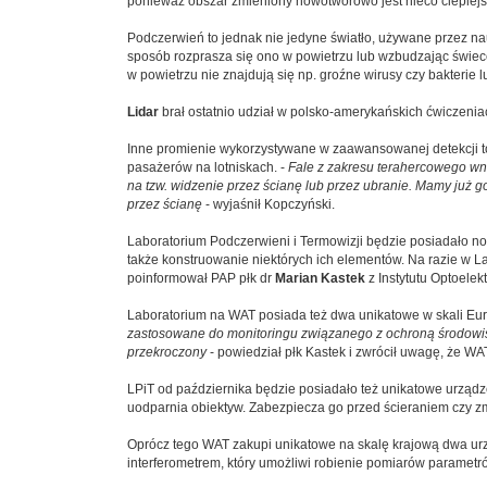
ponieważ obszar zmieniony nowotworowo jest nieco cieplejsz
Podczerwień to jednak nie jedyne światło, używane przez na
sposób rozprasza się ono w powietrzu lub wzbudzając świec
w powietrzu nie znajdują się np. groźne wirusy czy bakterie 
Lidar
brał ostatnio udział w polsko-amerykańskich ćwiczenia
Inne promienie wykorzystywane w zaawansowanej detekcji to 
pasażerów na lotniskach. -
Fale z zakresu terahercowego wni
na tzw. widzenie przez ścianę lub przez ubranie. Mamy już 
przez ścianę
- wyjaśnił Kopczyński.
Laboratorium Podczerwieni i Termowizji będzie posiadało no
także konstruowanie niektórych ich elementów. Na razie w 
poinformował PAP płk dr
Marian Kastek
z Instytutu Optoelek
Laboratorium na WAT posiada też dwa unikatowe w skali Eu
zastosowane do monitoringu związanego z ochroną środowiska
przekroczony
- powiedział płk Kastek i zwrócił uwagę, że WA
LPiT od października będzie posiadało też unikatowe urząd
uodparnia obiektyw. Zabezpiecza go przed ścieraniem czy zm
Oprócz tego WAT zakupi unikatowe na skalę krajową dwa ur
interferometrem, który umożliwi robienie pomiarów parametr