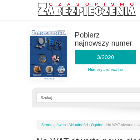
Przejdź
do
Pobierz
treści
najnowszy numer
3/2020
Numery archiwalne
Formularz
wyszukiwania
Szukaj
Strona główna
/
Aktualności
/
Ogólne
/
Na WAT otwarto now
Jesteś
tutaj