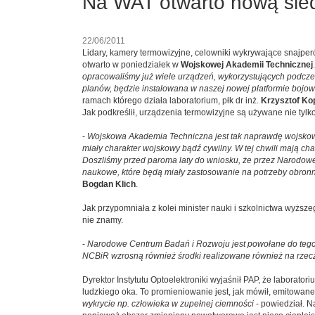
Na WAT otwarto nową sied
22/06/2011
Lidary, kamery termowizyjne, celowniki wykrywające snajper
otwarto w poniedziałek w
Wojskowej Akademii Technicznej
opracowaliśmy już wiele urządzeń, wykorzystujących podczer
planów, będzie instalowana w naszej nowej platformie bojo
ramach którego działa laboratorium, płk dr inż.
Krzysztof Ko
Jak podkreślił, urządzenia termowizyjne są używane nie tyl
-
Wojskowa Akademia Techniczna jest tak naprawdę wojskowo-
miały charakter wojskowy bądź cywilny. W tej chwili mają ch
Doszliśmy przed paroma laty do wniosku, że przez Narodowe 
naukowe, które będą miały zastosowanie na potrzeby obronnoś
Bogdan Klich
.
Jak przypomniała z kolei minister nauki i szkolnictwa wyższ
nie znamy.
-
Narodowe Centrum Badań i Rozwoju jest powołane do tego,
NCBiR wzrosną również środki realizowane również na rzecz
Dyrektor Instytutu Optoelektroniki wyjaśnił PAP, że laborat
ludzkiego oka. To promieniowanie jest, jak mówił, emitowane 
wykrycie np. człowieka w zupełnej ciemności
- powiedział. N