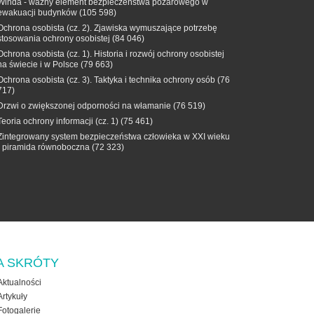
Winda - ważny element bezpieczeństwa pożarowego w
ewakuacji budynków
(105 598)
Ochrona osobista (cz. 2). Zjawiska wymuszające potrzebę
stosowania ochrony osobistej
(84 046)
Ochrona osobista (cz. 1). Historia i rozwój ochrony osobistej
na świecie i w Polsce
(79 663)
Ochrona osobista (cz. 3). Taktyka i technika ochrony osób
(76
717)
Drzwi o zwiększonej odporności na włamanie
(76 519)
Teoria ochrony informacji (cz. 1)
(75 461)
Zintegrowany system bezpieczeństwa człowieka w XXI wieku
- piramida równoboczna
(72 323)
A SKRÓTY
Aktualności
Artykuły
Fotogalerie