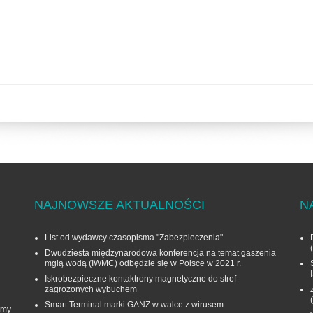
NAJNOWSZE AKTUALNOŚCI
N
List od wydawcy czasopisma "Zabezpieczenia"
Dwudziesta międzynarodowa konferencja na temat gaszenia
mgłą wodą (IWMC) odbędzie się w Polsce w 2021 r.
Iskrobezpieczne kontaktrony magnetyczne do stref
zagrożonych wybuchem
Smart Terminal marki GANZ w walce z wirusem
rmy