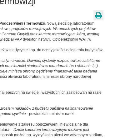
ermowizji
Podczerwieni i Termowizji
. Nową siedzibę laboratorium
łowe, projektów rozwojowych. W ramach tych projektów
 Centrum Optyki) oraz kamerę termowizyjną, która, według
wiedział PAP dyrektor Instytutu Optoelektroniki WAT, w
ież w medycynie i np. do oceny jakości ocieplenia budynków.
 całym świecie. Dawniej systemy rozpoznawcze satelitarne
oraz kształci studentów w mundurach i w t-shirtach. (...)
iele ministra obrony, będziemy finansować takie badania
ości otwarcia laboratorium minister obrony narodowej
jlepszych na świecie i wszystkich ich zastosowań na razie
wzrostem nakładów z budżetu państwa na finansowanie
 potem cywilnie
- powiedziała minister nauki.
ieniowanie z zakresu podczerwieni, niewidzialne dla
atura. -
Dzięki kamerom termowizyjnym możliwe jest
n sposób można np. wykryć raka piersi we wczesnym stadium,