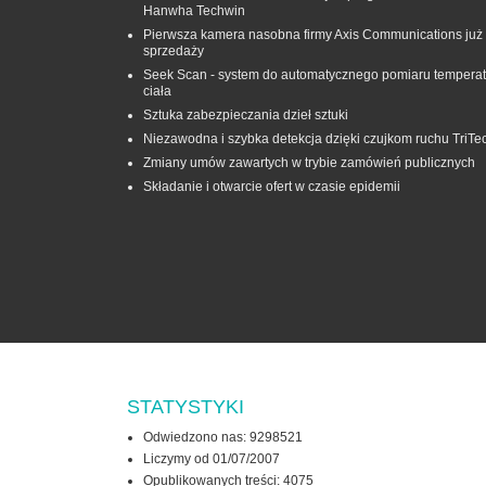
Hanwha Techwin
Pierwsza kamera nasobna firmy Axis Communications już
sprzedaży
Seek Scan - system do automatycznego pomiaru temperat
ciała
Sztuka zabezpieczania dzieł sztuki
Niezawodna i szybka detekcja dzięki czujkom ruchu TriTe
Zmiany umów zawartych w trybie zamówień publicznych
Składanie i otwarcie ofert w czasie epidemii
STATYSTYKI
Odwiedzono nas: 9298521
Liczymy od 01/07/2007
Opublikowanych treści: 4075