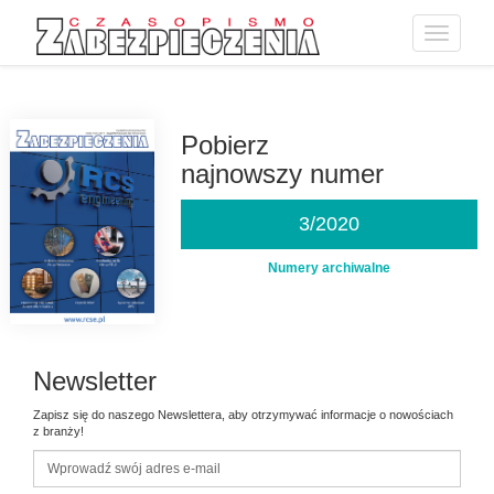
Toggle
navigatio
Przejdź
do
treści
Pobierz
najnowszy numer
3/2020
Numery archiwalne
Newsletter
Zapisz się do naszego Newslettera, aby otrzymywać informacje o nowościach
z branży!