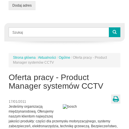
Dodaj adres
Formularz
wyszukiwania
Szukaj
Strona główna
/
Aktualności
/
Ogólne
/
Oferta pracy - Product
Jesteś
Manager systemów CCTV
tutaj
Oferta pracy - Product
Manager systemów CCTV
17/01/2011
Jesteśmy organizacją
międzynarodową. Oferujemy
naszym klientom najwyższej
jakości produkty: części dla przemysłu motoryzacyjnego, systemy
zabezpieczeń, elektronarzędzia, technikę grzewczą. Bezpieczeństwo,