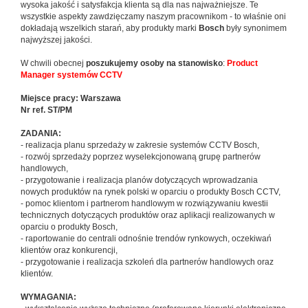
wysoka jakość i satysfakcja klienta są dla nas najważniejsze. Te
wszystkie aspekty zawdzięczamy naszym pracownikom - to właśnie oni
dokładają wszelkich starań, aby produkty marki
Bosch
były synonimem
najwyższej jakości.
W chwili obecnej
poszukujemy osoby na stanowisko
:
Product
Manager systemów CCTV
Miejsce pracy: Warszawa
Nr ref. ST/PM
ZADANIA:
- realizacja planu sprzedaży w zakresie systemów CCTV Bosch,
- rozwój sprzedaży poprzez wyselekcjonowaną grupę partnerów
handlowych,
- przygotowanie i realizacja planów dotyczących wprowadzania
nowych produktów na rynek polski w oparciu o produkty Bosch CCTV,
- pomoc klientom i partnerom handlowym w rozwiązywaniu kwestii
technicznych dotyczących produktów oraz aplikacji realizowanych w
oparciu o produkty Bosch,
- raportowanie do centrali odnośnie trendów rynkowych, oczekiwań
klientów oraz konkurencji,
- przygotowanie i realizacja szkoleń dla partnerów handlowych oraz
klientów.
WYMAGANIA: