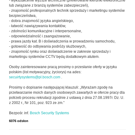
- wykształcenie wyższe techniczne (preferowane kierunki elektroniczne
lub związane z branżą systemów zabezpieczeń),
- znajomość profesjonalnych technik sprzedaży i marketingu systemów
bezpieczeństwa,
- dobra znajomość języka angielskiego,
- łatwość nawiązywania kontaktów,
- zdolności komunikacyjne i interpersonalne,
- odpowiedzialność i zaangażowanie,
- prawa jazdy kat. B i doświadczenia w prowadzeniu samochodu,
- gotowość do odbywania podróży służbowych,
- znajomość rynku oraz doświadczenie w zakresie sprzedaży i
marketingu systemów CCTV będą dodatkowym atutem.
Osoby zainteresowane pracą prosimy o przesłanie oferty w języku
polskim (list motywacyjny, życiorys) na ades:
secuirtysystems@pl.bosch.com
.
Prosimy o dopisanie następującej klauzuli: „Wyrażam zgodę na
przetwarzanie moich danych osobowych zawartych w ofercie pracy dla
potrzeb procesu rekrutacji zgodnie z ustawą z dnia 27.08.1997r. Dz. U.
z 2002 r., Nr 101, poz. 923 ze zm.”
Bezpośr. inf.
Bosch Security Systems
6076 odsłon