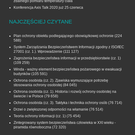
zdalnego pomiaru temperatury ciała
Konferencja Axis Talk 2020 już 25 czerwca
NAJCZĘŚCIEJ CZYTANE
Plan ochrony obiektu podlegającego obowiązkowej ochronie
(224
588)
System Zarządzania Bezpieczeństwem Informacji zgodny z ISO/IEC
27001 (cz. 1.). Wprowadzenie
(111 127)
Zagrożenia bezpieczeństwa informacji w przedsiębiorstwie (cz. 1)
(109 259)
Winda - ważny element bezpieczeństwa pożarowego w ewakuacji
budynków
(105 591)
Ochrona osobista (cz. 2). Zjawiska wymuszające potrzebę
stosowania ochrony osobistej
(84 045)
Ochrona osobista (cz. 1). Historia i rozwój ochrony osobistej na
świecie i w Polsce
(79 658)
Ochrona osobista (cz. 3). Taktyka i technika ochrony osób
(76 714)
Drzwi o zwiększonej odporności na włamanie
(76 514)
Teoria ochrony informacji (cz. 1)
(75 454)
Zintegrowany system bezpieczeństwa człowieka w XXI wieku -
piramida równoboczna
(72 320)