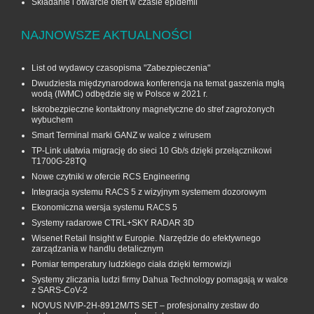
Składanie i otwarcie ofert w czasie epidemii
NAJNOWSZE AKTUALNOŚCI
List od wydawcy czasopisma "Zabezpieczenia"
Dwudziesta międzynarodowa konferencja na temat gaszenia mgłą
wodą (IWMC) odbędzie się w Polsce w 2021 r.
Iskrobezpieczne kontaktrony magnetyczne do stref zagrożonych
wybuchem
Smart Terminal marki GANZ w walce z wirusem
TP-Link ułatwia migrację do sieci 10 Gb/s dzięki przełącznikowi
T1700G‑28TQ
Nowe czytniki w ofercie RCS Engineering
Integracja systemu RACS 5 z wizyjnym systemem dozorowym
Ekonomiczna wersja systemu RACS 5
Systemy radarowe CTRL+SKY RADAR 3D
Wisenet Retail Insight w Europie. Narzędzie do efektywnego
zarządzania w handlu detalicznym
Pomiar temperatury ludzkiego ciała dzięki termowizji
Systemy zliczania ludzi firmy Dahua Technology pomagają w walce
z SARS-CoV-2
NOVUS NVIP-2H-8912M/TS SET – profesjonalny zestaw do