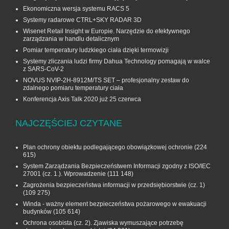
Ekonomiczna wersja systemu RACS 5
Systemy radarowe CTRL+SKY RADAR 3D
Wisenet Retail Insight w Europie. Narzędzie do efektywnego
zarządzania w handlu detalicznym
Pomiar temperatury ludzkiego ciała dzięki termowizji
Systemy zliczania ludzi firmy Dahua Technology pomagają w walce
z SARS-CoV-2
NOVUS NVIP-2H-8912M/TS SET – profesjonalny zestaw do
zdalnego pomiaru temperatury ciała
Konferencja Axis Talk 2020 już 25 czerwca
NAJCZĘŚCIEJ CZYTANE
Plan ochrony obiektu podlegającego obowiązkowej ochronie
(224
615)
System Zarządzania Bezpieczeństwem Informacji zgodny z ISO/IEC
27001 (cz. 1.). Wprowadzenie
(111 148)
Zagrożenia bezpieczeństwa informacji w przedsiębiorstwie (cz. 1)
(109 275)
Winda - ważny element bezpieczeństwa pożarowego w ewakuacji
budynków
(105 614)
Ochrona osobista (cz. 2). Zjawiska wymuszające potrzebę