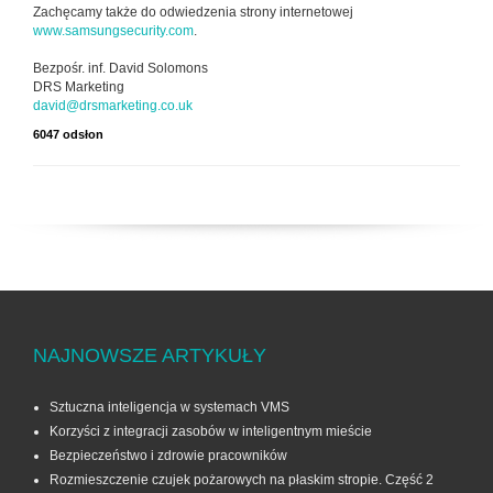
Zachęcamy także do odwiedzenia strony internetowej
www.samsungsecurity.com
.
Bezpośr. inf. David Solomons
DRS Marketing
david@drsmarketing.co.uk
6047 odsłon
NAJNOWSZE ARTYKUŁY
Sztuczna inteligencja w systemach VMS
Korzyści z integracji zasobów w inteligentnym mieście
Bezpieczeństwo i zdrowie pracowników
Rozmieszczenie czujek pożarowych na płaskim stropie. Część 2