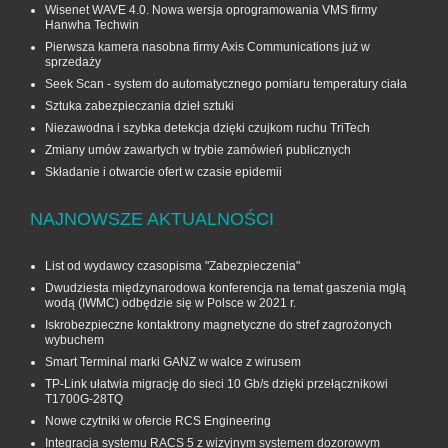
Wisenet WAVE 4.0. Nowa wersja oprogramowania VMS firmy
Hanwha Techwin
Pierwsza kamera nasobna firmy Axis Communications już w
sprzedaży
Seek Scan - system do automatycznego pomiaru temperatury ciała
Sztuka zabezpieczania dzieł sztuki
Niezawodna i szybka detekcja dzięki czujkom ruchu TriTech
Zmiany umów zawartych w trybie zamówień publicznych
Składanie i otwarcie ofert w czasie epidemii
NAJNOWSZE AKTUALNOŚCI
List od wydawcy czasopisma "Zabezpieczenia"
Dwudziesta międzynarodowa konferencja na temat gaszenia mgłą
wodą (IWMC) odbędzie się w Polsce w 2021 r.
Iskrobezpieczne kontaktrony magnetyczne do stref zagrożonych
wybuchem
Smart Terminal marki GANZ w walce z wirusem
TP-Link ułatwia migrację do sieci 10 Gb/s dzięki przełącznikowi
T1700G‑28TQ
Nowe czytniki w ofercie RCS Engineering
Integracja systemu RACS 5 z wizyjnym systemem dozorowym