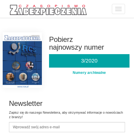
Toggle
navigatio
Przejdź
do
treści
Pobierz
najnowszy numer
3/2020
Numery archiwalne
Newsletter
Zapisz się do naszego Newslettera, aby otrzymywać informacje o nowościach
z branży!