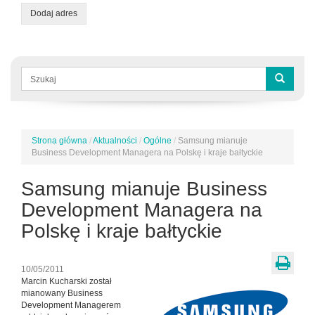
Dodaj adres
Formularz
wyszukiwania
Szukaj
Strona główna
/
Aktualności
/
Ogólne
/
Samsung mianuje
Jesteś
Business Development Managera na Polskę i kraje bałtyckie
tutaj
Samsung mianuje Business
Development Managera na
Polskę i kraje bałtyckie
10/05/2011
Marcin Kucharski został
mianowany Business
Development Managerem