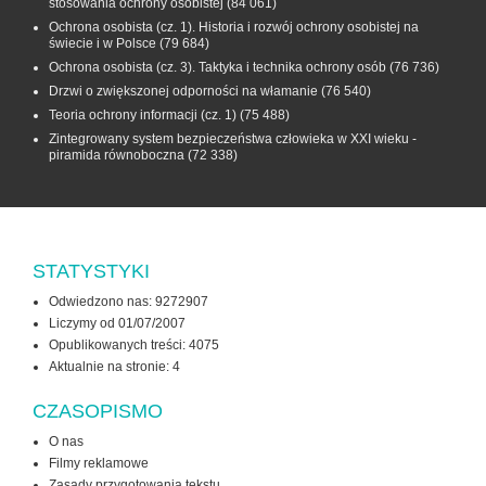
stosowania ochrony osobistej
(84 061)
Ochrona osobista (cz. 1). Historia i rozwój ochrony osobistej na
świecie i w Polsce
(79 684)
Ochrona osobista (cz. 3). Taktyka i technika ochrony osób
(76 736)
Drzwi o zwiększonej odporności na włamanie
(76 540)
Teoria ochrony informacji (cz. 1)
(75 488)
Zintegrowany system bezpieczeństwa człowieka w XXI wieku -
piramida równoboczna
(72 338)
STATYSTYKI
Odwiedzono nas: 9272907
Liczymy od 01/07/2007
Opublikowanych treści: 4075
Aktualnie na stronie:
4
CZASOPISMO
O nas
Filmy reklamowe
Zasady przygotowania tekstu