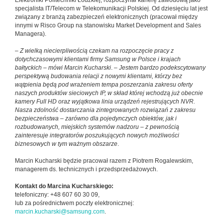
Elektroniki Politechniki Łódzkiej, rozpoczynał karierę zawodową jako
specjalista IT/Telecom w Telekomunikacji Polskiej. Od dziesięciu lat jest
związany z branżą zabezpieczeń elektronicznych (pracował między
innymi w Risco Group na stanowisku Market Development and Sales
Managera).
–
Z wielką niecierpliwością czekam na rozpoczęcie pracy z
dotychczasowymi klientami firmy Samsung w Polsce i krajach
bałtyckich – mówi Marcin Kucharski
. –
Jestem bardzo podekscytowany
perspektywą budowania relacji z nowymi klientami, którzy bez
wątpienia będą pod wrażeniem tempa poszerzania zakresu oferty
naszych produktów sieciowych IP, w skład której wchodzą już obecnie
kamery Full HD oraz wyjątkowa linia urządzeń rejestrujących NVR.
Nasza zdolność dostarczania zintegrowanych rozwiązań z zakresu
bezpieczeństwa – zarówno dla pojedynczych obiektów, jak i
rozbudowanych, miejskich systemów nadzoru – z pewnością
zainteresuje integratorów poszukujących nowych możliwości
biznesowych w tym ważnym obszarze
.
Marcin Kucharski będzie pracował razem z Piotrem Rogalewskim,
managerem ds. technicznych i przedsprzedażowych.
Kontakt do Marcina Kucharskiego:
telefoniczny: +48 607 60 30 09,
lub za pośrednictwem poczty elektronicznej:
marcin.kucharski@samsung.com
.