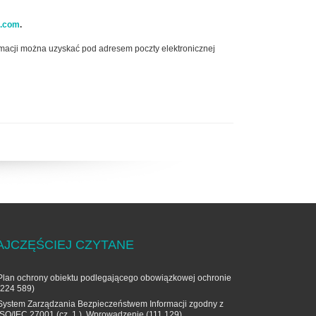
g.com
.
rmacji można uzyskać pod adresem poczty elektronicznej
AJCZĘŚCIEJ CZYTANE
Plan ochrony obiektu podlegającego obowiązkowej ochronie
(224 589)
System Zarządzania Bezpieczeństwem Informacji zgodny z
ISO/IEC 27001 (cz. 1.). Wprowadzenie
(111 129)