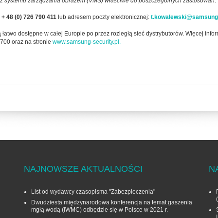
oraz systemu zarządzania obrazem (VMS) właściwe do poszczególnych zastosowań
.
u
+ 48 (0) 726 790 411
lub adresem poczty elektronicznej:
t.kowalewski@samsun
two dostępne w całej Europie po przez rozległą sieć dystrybutorów. Więcej info
700 oraz na stronie
www.samsung-security.pl.
NAJNOWSZE AKTUALNOŚCI
N
List od wydawcy czasopisma "Zabezpieczenia"
Dwudziesta międzynarodowa konferencja na temat gaszenia
mgłą wodą (IWMC) odbędzie się w Polsce w 2021 r.