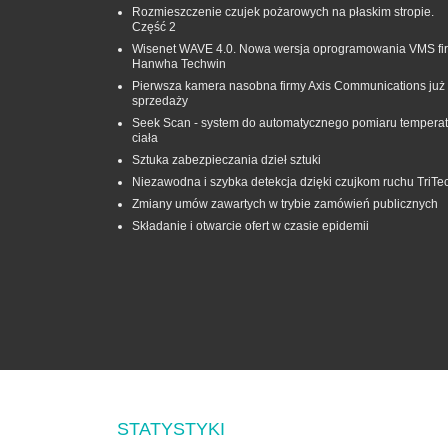
Rozmieszczenie czujek pożarowych na płaskim stropie.
Część 2
Wisenet WAVE 4.0. Nowa wersja oprogramowania VMS fi
Hanwha Techwin
Pierwsza kamera nasobna firmy Axis Communications już
sprzedaży
Seek Scan - system do automatycznego pomiaru temperat
ciała
Sztuka zabezpieczania dzieł sztuki
Niezawodna i szybka detekcja dzięki czujkom ruchu TriTe
Zmiany umów zawartych w trybie zamówień publicznych
Składanie i otwarcie ofert w czasie epidemii
STATYSTYKI