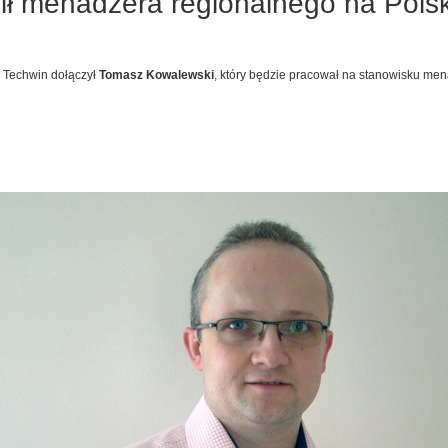
ł menadżera regionalnego na Polsk
 Techwin dołączył
Tomasz Kowalewski
, który będzie pracował na stanowisku me