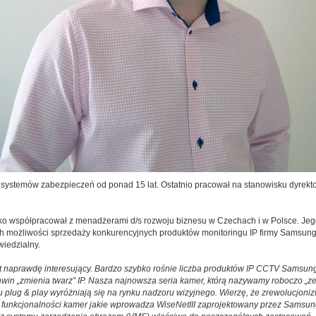
h systemów zabezpieczeń od ponad 15 lat. Ostatnio pracował na stanowisku dyrekt
o współpracował z menadżerami d/s rozwoju biznesu w Czechach i w Polsce. Jeg
h możliwości sprzedaży konkurencyjnych produktów monitoringu IP firmy Samsun
wiedzialny.
 naprawdę interesujący. Bardzo szybko rośnie liczba produktów IP CCTV Samsung
n „zmienia twarz” IP. Nasza najnowsza seria kamer, którą nazywamy roboczo „zero 
u plug & play wyróżniają się na rynku nadzoru wizyjnego. Wierzę, że zrewolucjoniz
 funkcjonalności kamer jakie wprowadza WiseNetIII zaprojektowany przez Samsu