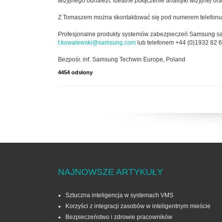
wizyjnego odnaleźć idealne połączenie analityki wizyjnej 
Z Tomaszem można skontaktować się pod numerem telefon
Profesjonalne produkty systemów zabezpieczeń Samsung są ła
t.kowalewski@samsung.com
lub telefonem +44 (0)1932 82 6
Bezpośr. inf. Samsung Techwin Europe, Poland
4454 odsłony
NAJNOWSZE ARTYKUŁY
Sztuczna inteligencja w systemach VMS
Korzyści z integracji zasobów w inteligentnym mieście
Bezpieczeństwo i zdrowie pracowników