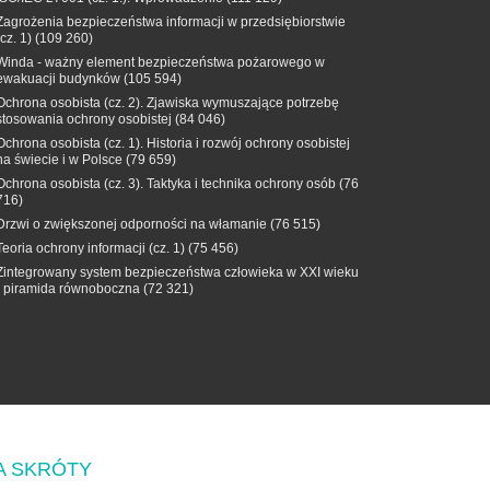
Zagrożenia bezpieczeństwa informacji w przedsiębiorstwie
(cz. 1)
(109 260)
Winda - ważny element bezpieczeństwa pożarowego w
ewakuacji budynków
(105 594)
Ochrona osobista (cz. 2). Zjawiska wymuszające potrzebę
stosowania ochrony osobistej
(84 046)
Ochrona osobista (cz. 1). Historia i rozwój ochrony osobistej
na świecie i w Polsce
(79 659)
Ochrona osobista (cz. 3). Taktyka i technika ochrony osób
(76
716)
Drzwi o zwiększonej odporności na włamanie
(76 515)
Teoria ochrony informacji (cz. 1)
(75 456)
Zintegrowany system bezpieczeństwa człowieka w XXI wieku
- piramida równoboczna
(72 321)
A SKRÓTY