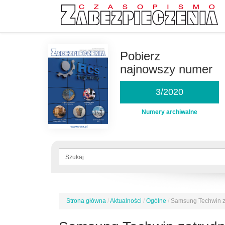
Przejdź
do
Pobierz
treści
najnowszy numer
3/2020
Numery archiwalne
Formularz
wyszukiwania
Szukaj
Strona główna
/
Aktualności
/
Ogólne
/
Samsung Techwin za
Jesteś
tutaj