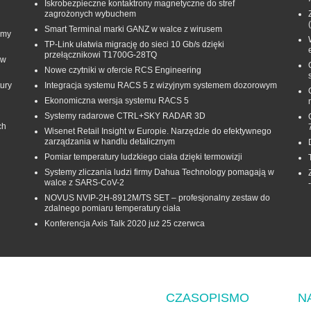
Iskrobezpieczne kontaktrony magnetyczne do stref
zagrożonych wybuchem
Smart Terminal marki GANZ w walce z wirusem
rmy
TP-Link ułatwia migrację do sieci 10 Gb/s dzięki
przełącznikowi T1700G‑28TQ
 w
Nowe czytniki w ofercie RCS Engineering
ury
Integracja systemu RACS 5 z wizyjnym systemem dozorowym
Ekonomiczna wersja systemu RACS 5
Systemy radarowe CTRL+SKY RADAR 3D
ch
Wisenet Retail Insight w Europie. Narzędzie do efektywnego
zarządzania w handlu detalicznym
Pomiar temperatury ludzkiego ciała dzięki termowizji
Systemy zliczania ludzi firmy Dahua Technology pomagają w
walce z SARS-CoV-2
NOVUS NVIP-2H-8912M/TS SET – profesjonalny zestaw do
zdalnego pomiaru temperatury ciała
Konferencja Axis Talk 2020 już 25 czerwca
CZASOPISMO
N