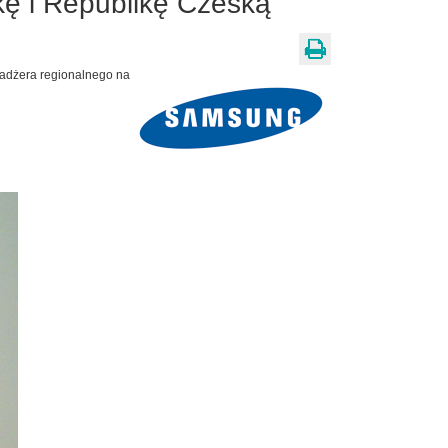
ę i Republikę Czeską
nadżera regionalnego na