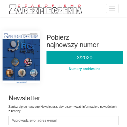
Toggle
navigatio
Przejdź
do
treści
Pobierz
najnowszy numer
3/2020
Numery archiwalne
Newsletter
Zapisz się do naszego Newslettera, aby otrzymywać informacje o nowościach
z branży!