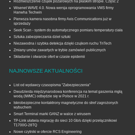
Rozmieszczenie czujek pożarowych na płaskim stropie. Część 2
Wisenet WAVE 4.0. Nowa wersja oprogramowania VMS firmy
Hanwha Techwin
Pierwsza kamera nasobna firmy Axis Communications już w
sprzedaży
Seek Scan - system do automatycznego pomiaru temperatury ciała
Sztuka zabezpieczania dzieł sztuki
Niezawodna i szybka detekcja dzięki czujkom ruchu TriTech
Zmiany umów zawartych w trybie zamówień publicznych
Składanie i otwarcie ofert w czasie epidemii
NAJNOWSZE AKTUALNOŚCI
List od wydawcy czasopisma "Zabezpieczenia"
Dwudziesta międzynarodowa konferencja na temat gaszenia mgłą
wodą (IWMC) odbędzie się w Polsce w 2021 r.
Iskrobezpieczne kontaktrony magnetyczne do stref zagrożonych
wybuchem
Smart Terminal marki GANZ w walce z wirusem
TP-Link ułatwia migrację do sieci 10 Gb/s dzięki przełącznikowi
T1700G‑28TQ
Nowe czytniki w ofercie RCS Engineering