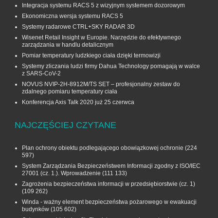
Integracja systemu RACS 5 z wizyjnym systemem dozorowym
Ekonomiczna wersja systemu RACS 5
Systemy radarowe CTRL+SKY RADAR 3D
Wisenet Retail Insight w Europie. Narzędzie do efektywnego
zarządzania w handlu detalicznym
Pomiar temperatury ludzkiego ciała dzięki termowizji
Systemy zliczania ludzi firmy Dahua Technology pomagają w walce
z SARS-CoV-2
NOVUS NVIP-2H-8912M/TS SET – profesjonalny zestaw do
zdalnego pomiaru temperatury ciała
Konferencja Axis Talk 2020 już 25 czerwca
NAJCZĘŚCIEJ CZYTANE
Plan ochrony obiektu podlegającego obowiązkowej ochronie
(224
597)
System Zarządzania Bezpieczeństwem Informacji zgodny z ISO/IEC
27001 (cz. 1.). Wprowadzenie
(111 133)
Zagrożenia bezpieczeństwa informacji w przedsiębiorstwie (cz. 1)
(109 262)
Winda - ważny element bezpieczeństwa pożarowego w ewakuacji
budynków
(105 602)