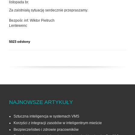
listopada br.
Za zaistniałą sytuację serdecznie przepraszamy.
Bezpośr. inf. Wiktor Pietruch
Lentewenc
5023 odsłony
NAJNOWSZE ARTYKUŁY
Sztuczna inteligencja w systemach VMS
Korzyści z integracji zasobów w inteligentnym mieście
Bezpieczeństwo i zdrowie pracowników