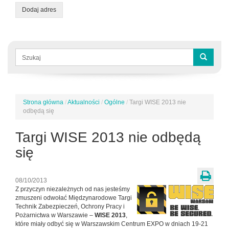
Dodaj adres
Formularz
wyszukiwania
Szukaj
Strona główna
/
Aktualności
/
Ogólne
/
Targi WISE 2013 nie
Jesteś
odbędą się
tutaj
Targi WISE 2013 nie odbędą
się
08/10/2013
Z przyczyn niezależnych od nas jesteśmy
zmuszeni odwołać Międzynarodowe Targi
Technik Zabezpieczeń, Ochrony Pracy i
Pożarnictwa w Warszawie –
WISE 2013
,
które miały odbyć się w Warszawskim Centrum EXPO w dniach 19-21