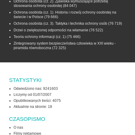
Ochrona osobista (cz. 2). Zjawiska wymuszające potrzebę
stosowania ochrony osobistej
(84 047)
Ochrona osobista (cz. 1). Historia i rozwój ochrony osobistej na
świecie i w Polsce
(79 666)
Ochrona osobista (cz. 3). Taktyka i technika ochrony osób
(76 719)
Drzwi o zwiększonej odporności na włamanie
(76 522)
Teoria ochrony informacji (cz. 1)
(75 466)
Zintegrowany system bezpieczeństwa człowieka w XXI wieku -
piramida równoboczna
(72 325)
STATYSTYKI
Odwiedzono nas: 9241603
Liczymy od 01/07/2007
Opublikowanych treści: 4075
Aktualnie na stronie:
18
CZASOPISMO
O nas
Filmy reklamowe