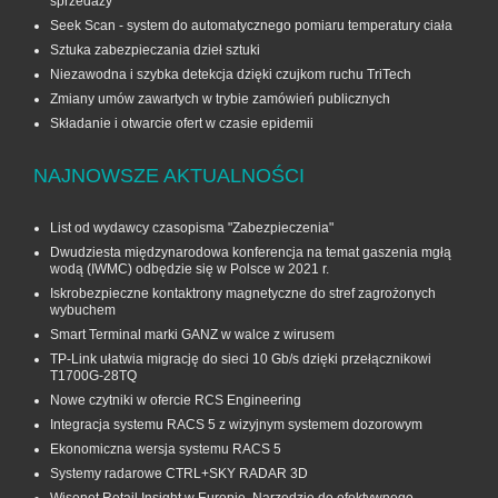
sprzedaży
Seek Scan - system do automatycznego pomiaru temperatury ciała
Sztuka zabezpieczania dzieł sztuki
Niezawodna i szybka detekcja dzięki czujkom ruchu TriTech
Zmiany umów zawartych w trybie zamówień publicznych
Składanie i otwarcie ofert w czasie epidemii
NAJNOWSZE AKTUALNOŚCI
List od wydawcy czasopisma "Zabezpieczenia"
Dwudziesta międzynarodowa konferencja na temat gaszenia mgłą
wodą (IWMC) odbędzie się w Polsce w 2021 r.
Iskrobezpieczne kontaktrony magnetyczne do stref zagrożonych
wybuchem
Smart Terminal marki GANZ w walce z wirusem
TP-Link ułatwia migrację do sieci 10 Gb/s dzięki przełącznikowi
T1700G‑28TQ
Nowe czytniki w ofercie RCS Engineering
Integracja systemu RACS 5 z wizyjnym systemem dozorowym
Ekonomiczna wersja systemu RACS 5
Systemy radarowe CTRL+SKY RADAR 3D