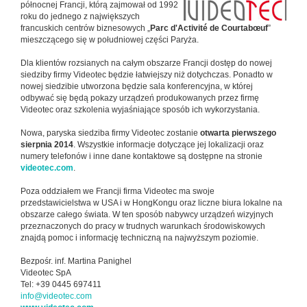
północnej Francji, którą zajmował od 1992
roku do jednego z największych
francuskich centrów biznesowych „
Parc d'Activité de Courtabœuf
”
mieszczącego się w południowej części Paryża.
Dla klientów rozsianych na całym obszarze Francji dostęp do nowej
siedziby firmy Videotec będzie łatwiejszy niż dotychczas. Ponadto w
nowej siedzibie utworzona będzie sala konferencyjna, w której
odbywać się będą pokazy urządzeń produkowanych przez firmę
Videotec oraz szkolenia wyjaśniające sposób ich wykorzystania.
Nowa, paryska siedziba firmy Videotec zostanie
otwarta pierwszego
sierpnia 2014
. Wszystkie informacje dotyczące jej lokalizacji oraz
numery telefonów i inne dane kontaktowe są dostępne na stronie
videotec.com
.
Poza oddziałem we Francji firma Videotec ma swoje
przedstawicielstwa w USA i w HongKongu oraz liczne biura lokalne na
obszarze całego świata. W ten sposób nabywcy urządzeń wizyjnych
przeznaczonych do pracy w trudnych warunkach środowiskowych
znajdą pomoc i informację techniczną na najwyższym poziomie.
Bezpośr. inf. Martina Panighel
Videotec SpA
Tel: +39 0445 697411
info@videotec.com