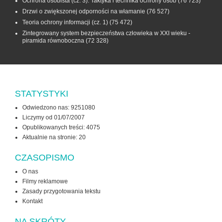
Ochrona osobista (cz. 3). Taktyka i technika ochrony osób
(76 723)
Drzwi o zwiększonej odporności na włamanie
(76 527)
Teoria ochrony informacji (cz. 1)
(75 472)
Zintegrowany system bezpieczeństwa człowieka w XXI wieku -
piramida równoboczna
(72 328)
STATYSTYKI
Odwiedzono nas: 9251080
Liczymy od 01/07/2007
Opublikowanych treści: 4075
Aktualnie na stronie:
20
CZASOPISMO
O nas
Filmy reklamowe
Zasady przygotowania tekstu
Kontakt
NA SKRÓTY