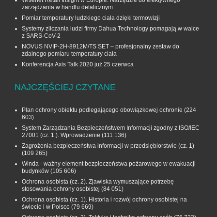
Wisenet Retail Insight w Europie. Narzędzie do efektywnego
zarządzania w handlu detalicznym
Pomiar temperatury ludzkiego ciała dzięki termowizji
Systemy zliczania ludzi firmy Dahua Technology pomagają w walce
z SARS-CoV-2
NOVUS NVIP-2H-8912M/TS SET – profesjonalny zestaw do
zdalnego pomiaru temperatury ciała
Konferencja Axis Talk 2020 już 25 czerwca
NAJCZĘŚCIEJ CZYTANE
Plan ochrony obiektu podlegającego obowiązkowej ochronie
(224
603)
System Zarządzania Bezpieczeństwem Informacji zgodny z ISO/IEC
27001 (cz. 1.). Wprowadzenie
(111 136)
Zagrożenia bezpieczeństwa informacji w przedsiębiorstwie (cz. 1)
(109 265)
Winda - ważny element bezpieczeństwa pożarowego w ewakuacji
budynków
(105 606)
Ochrona osobista (cz. 2). Zjawiska wymuszające potrzebę
stosowania ochrony osobistej
(84 051)
Ochrona osobista (cz. 1). Historia i rozwój ochrony osobistej na
świecie i w Polsce
(79 669)