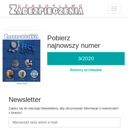
Toggle
navigatio
Przejdź
do
treści
Pobierz
najnowszy numer
3/2020
Numery archiwalne
Newsletter
Zapisz się do naszego Newslettera, aby otrzymywać informacje o nowościach
z branży!