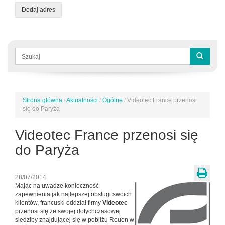
Dodaj adres
Formularz
wyszukiwania
Szukaj
Strona główna
/
Aktualności
/
Ogólne
/
Videotec France przenosi
Jesteś
się do Paryża
tutaj
Videotec France przenosi się
do Paryża
28/07/2014
Mając na uwadze konieczność
zapewnienia jak najlepszej obsługi swoich
klientów, francuski oddział firmy
Videotec
przenosi się ze swojej dotychczasowej
siedziby
znajdującej się w pobliżu Rouen w