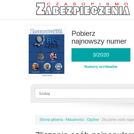
Przejdź
do
Pobierz
treści
najnowszy numer
3/2020
Numery archiwalne
Formularz
wyszukiwania
Szukaj
Strona główna
/
Aktualności
/
Ogólne
/
Zliczanie osób naj
Jesteś
tutaj