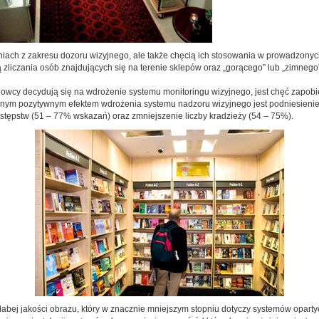
aniach z zakresu dozoru wizyjnego, ale także chęcią ich stosowania w prowadzony
zliczania osób znajdujących się na terenie sklepów oraz „gorącego” lub „zimneg
owcy decydują się na wdrożenie systemu monitoringu wizyjnego, jest chęć zapob
nym pozytywnym efektem wdrożenia systemu nadzoru wizyjnego jest podniesienie 
tępstw (51 – 77% wskazań) oraz zmniejszenie liczby kradzieży (54 – 75%).
bej jakości obrazu, który w znacznie mniejszym stopniu dotyczy systemów opartych