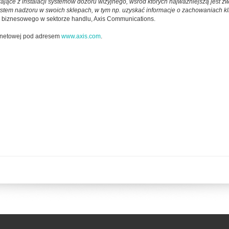
kające z instalacji systemów dozoru wizyjnego, wśród których najważniejszą jest z
ystem nadzoru w swoich sklepach, w tym np. uzyskać informacje o zachowaniach kli
ju biznesowego w sektorze handlu, Axis Communications.
ternetowej pod adresem
www.axis.com
.