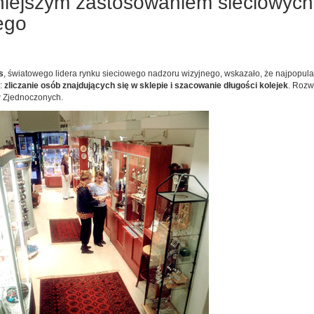
rniejszym zastosowaniem sieciowyc
ego
s
, światowego lidera rynku sieciowego nadzoru wizyjnego, wskazało, że najpopula
ą:
zliczanie osób znajdujących się w sklepie i szacowanie długości kolejek
. Rozw
w Zjednoczonych.