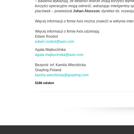
–
Badania wykazują, że detaliści dobrze znają korzyści wyni
korzyści operacyjne mogą odnieść, wdrażając inteligentny s
placówek
– powiedział
Johan Äkesson
, dyrektor ds. rozwo
Więcej informacji o firmie Axis można znaleźć w witrynie in
Więcej informacji o firmie Axis udzielają:
Edwin Roobol
edwin.roobol@axis.com
Agata Majkucińska
agata.majkucinska@axis.com
Bezpośr. inf. Kamila Wierzbicka
Grayling Poland
kamila.wierzbicka@grayling.com
5166 odsłon