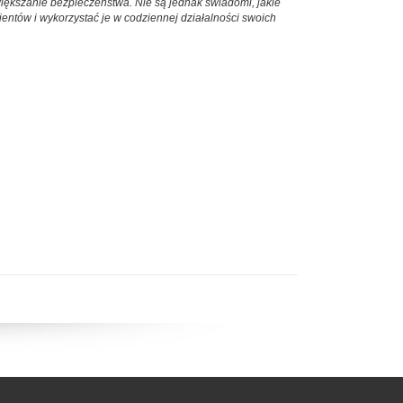
większanie bezpieczeństwa. Nie są jednak świadomi, jakie
entów i wykorzystać je w codziennej działalności swoich