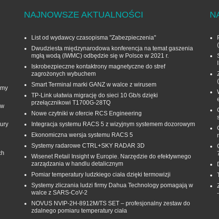
NAJNOWSZE AKTUALNOŚCI
N
List od wydawcy czasopisma "Zabezpieczenia"
Dwudziesta międzynarodowa konferencja na temat gaszenia
mgłą wodą (IWMC) odbędzie się w Polsce w 2021 r.
Iskrobezpieczne kontaktrony magnetyczne do stref
zagrożonych wybuchem
Smart Terminal marki GANZ w walce z wirusem
rmy
TP-Link ułatwia migrację do sieci 10 Gb/s dzięki
przełącznikowi T1700G‑28TQ
 w
Nowe czytniki w ofercie RCS Engineering
ury
Integracja systemu RACS 5 z wizyjnym systemem dozorowym
Ekonomiczna wersja systemu RACS 5
Systemy radarowe CTRL+SKY RADAR 3D
ch
Wisenet Retail Insight w Europie. Narzędzie do efektywnego
zarządzania w handlu detalicznym
Pomiar temperatury ludzkiego ciała dzięki termowizji
Systemy zliczania ludzi firmy Dahua Technology pomagają w
walce z SARS-CoV-2
NOVUS NVIP-2H-8912M/TS SET – profesjonalny zestaw do
zdalnego pomiaru temperatury ciała