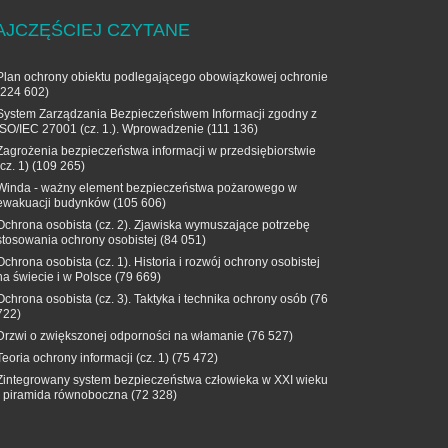
AJCZĘŚCIEJ CZYTANE
Plan ochrony obiektu podlegającego obowiązkowej ochronie
(224 602)
System Zarządzania Bezpieczeństwem Informacji zgodny z
ISO/IEC 27001 (cz. 1.). Wprowadzenie
(111 136)
Zagrożenia bezpieczeństwa informacji w przedsiębiorstwie
(cz. 1)
(109 265)
Winda - ważny element bezpieczeństwa pożarowego w
ewakuacji budynków
(105 606)
Ochrona osobista (cz. 2). Zjawiska wymuszające potrzebę
stosowania ochrony osobistej
(84 051)
Ochrona osobista (cz. 1). Historia i rozwój ochrony osobistej
na świecie i w Polsce
(79 669)
Ochrona osobista (cz. 3). Taktyka i technika ochrony osób
(76
722)
Drzwi o zwiększonej odporności na włamanie
(76 527)
Teoria ochrony informacji (cz. 1)
(75 472)
Zintegrowany system bezpieczeństwa człowieka w XXI wieku
- piramida równoboczna
(72 328)