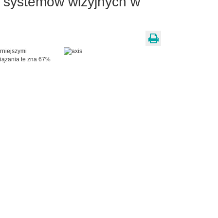
h systemów wizyjnych w
rniejszymi
iązania te zna 67%