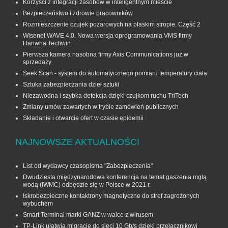
Korzyści z integracji zasobów w inteligentnym mieście
Bezpieczeństwo i zdrowie pracowników
Rozmieszczenie czujek pożarowych na płaskim stropie. Część 2
Wisenet WAVE 4.0. Nowa wersja oprogramowania VMS firmy
Hanwha Techwin
Pierwsza kamera nasobna firmy Axis Communications już w
sprzedaży
Seek Scan - system do automatycznego pomiaru temperatury ciała
Sztuka zabezpieczania dzieł sztuki
Niezawodna i szybka detekcja dzięki czujkom ruchu TriTech
Zmiany umów zawartych w trybie zamówień publicznych
Składanie i otwarcie ofert w czasie epidemii
NAJNOWSZE AKTUALNOŚCI
List od wydawcy czasopisma "Zabezpieczenia"
Dwudziesta międzynarodowa konferencja na temat gaszenia mgłą
wodą (IWMC) odbędzie się w Polsce w 2021 r.
Iskrobezpieczne kontaktrony magnetyczne do stref zagrożonych
wybuchem
Smart Terminal marki GANZ w walce z wirusem
TP-Link ułatwia migrację do sieci 10 Gb/s dzięki przełącznikowi