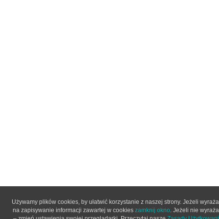
Używamy plików cookies, by ułatwić korzystanie z naszej strony. Jeżeli wyraż
na zapisywanie informacji zawartej w cookies
zamknij okno
. Jeżeli nie wyraż
– zmień ustawienia swojej przeglądarki. Przeczytaj nasze
Zasady Użytkowania