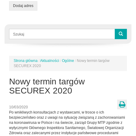
Dodaj adres
Formularz
wyszukiwania
Szukaj
Strona główna
/
Aktualności
/
Ogólne
/
Nowy termin targów
Jesteś
SECUREX 2020
tutaj
Nowy termin targów
SECUREX 2020
10/03/2020
Po wnikliwych konsultacjach z wystawcami, w trosce o ich
bezpieczeństwo oraz z uwagi na sytuację związaną z zachorowaniami
na koronawirusa w Polsce i na świecie, zarząd Grupy MTP zgodnie z
wytycznymi Głównego Inspektora Sanitarnego, Światowej Organizacji
Zdrowia oraz zalecanymi przez instytucje państwowe procedurami