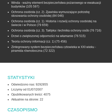
Winda - ważny element bezpieczeństwa pożarowego w ewakuacji
budynków
(105 597)
Ochrona osobista (cz. 2). Zjawiska wymuszające potrzebę
stosowania ochrony osobistej
(84 046)
Ochrona osobista (cz. 1). Historia i rozwój ochrony osobistej na
świecie i w Polsce
(79 659)
Ochrona osobista (cz. 3). Taktyka i technika ochrony osób
(76 716)
Drzwi o zwiększonej odporności na włamanie
(76 515)
Teoria ochrony informacji (cz. 1)
(75 456)
Zintegrowany system bezpieczeństwa człowieka w XXI wieku -
piramida równoboczna
(72 322)
STATYSTYKI
Odwiedzono nas: 9292855
Liczymy od 01/07/2007
Opublikowanych treści: 4075
Aktualnie na stronie:
22
CZASOPISMO