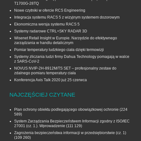
T1700G‑28TQ
Nowe czytniki w ofercie RCS Engineering
Integracja systemu RACS 5 z wizyjnym systemem dozorowym
Ekonomiczna wersja systemu RACS 5
Systemy radarowe CTRL+SKY RADAR 3D
Wisenet Retail Insight w Europie. Narzędzie do efektywnego
zarządzania w handlu detalicznym
Pomiar temperatury ludzkiego ciała dzięki termowizji
Systemy zliczania ludzi firmy Dahua Technology pomagają w walce
z SARS-CoV-2
NOVUS NVIP-2H-8912M/TS SET – profesjonalny zestaw do
zdalnego pomiaru temperatury ciała
Konferencja Axis Talk 2020 już 25 czerwca
NAJCZĘŚCIEJ CZYTANE
Plan ochrony obiektu podlegającego obowiązkowej ochronie
(224
589)
System Zarządzania Bezpieczeństwem Informacji zgodny z ISO/IEC
27001 (cz. 1.). Wprowadzenie
(111 129)
Zagrożenia bezpieczeństwa informacji w przedsiębiorstwie (cz. 1)
(109 260)