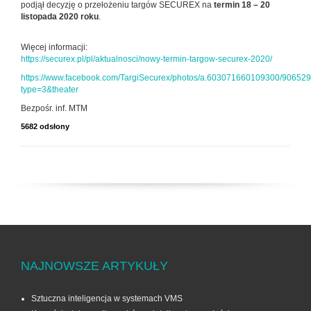
podjął decyzję o przełożeniu targów SECUREX na
termin 18 – 20
listopada 2020 roku
.
Więcej informacji:
https://securex.pl/pl/aktualnosci/nowy-termin-targow-securex-2020/
https://www.facebook.com/TargiSecurex/photos/a.603071660109300/90652
type=3&theater
Bezpośr. inf. MTM
5682 odsłony
NAJNOWSZE ARTYKUŁY
Sztuczna inteligencja w systemach VMS