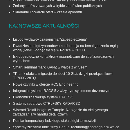
Zmiany umów zawartych w trybie zamówień publicznych
Składanie i otwarcie ofert w czasie epidemii
NAJNOWSZE AKTUALNOŚCI
List od wydawcy czasopisma "Zabezpieczenia"
Dwudziesta międzynarodowa konferencja na temat gaszenia mgłą
wodą (IWMC) odbędzie się w Polsce w 2021 r.
Iskrobezpieczne kontaktrony magnetyczne do stref zagrożonych
wybuchem
Smart Terminal marki GANZ w walce z wirusem
TP-Link ułatwia migrację do sieci 10 Gb/s dzięki przełącznikowi
T1700G‑28TQ
Nowe czytniki w ofercie RCS Engineering
Integracja systemu RACS 5 z wizyjnym systemem dozorowym
Ekonomiczna wersja systemu RACS 5
Systemy radarowe CTRL+SKY RADAR 3D
Wisenet Retail Insight w Europie. Narzędzie do efektywnego
zarządzania w handlu detalicznym
Pomiar temperatury ludzkiego ciała dzięki termowizji
Systemy zliczania ludzi firmy Dahua Technology pomagają w walce