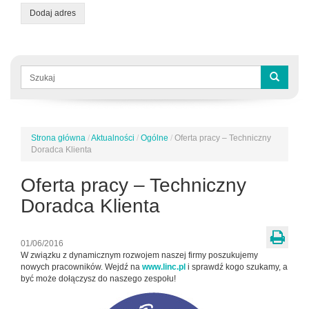
Dodaj adres
Formularz
wyszukiwania
Szukaj
Strona główna
/
Aktualności
/
Ogólne
/
Oferta pracy – Techniczny
Jesteś
Doradca Klienta
tutaj
Oferta pracy – Techniczny
Doradca Klienta
01/06/2016
W związku z dynamicznym rozwojem naszej firmy poszukujemy
nowych pracowników. Wejdź na
www.linc.pl
i sprawdź kogo szukamy, a
być może dołączysz do naszego zespołu!