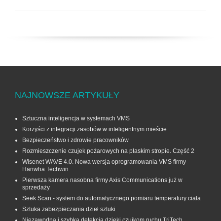
NAJNOWSZE ARTYKUŁY
Sztuczna inteligencja w systemach VMS
Korzyści z integracji zasobów w inteligentnym mieście
Bezpieczeństwo i zdrowie pracowników
Rozmieszczenie czujek pożarowych na płaskim stropie. Część 2
Wisenet WAVE 4.0. Nowa wersja oprogramowania VMS firmy
Hanwha Techwin
Pierwsza kamera nasobna firmy Axis Communications już w
sprzedaży
Seek Scan - system do automatycznego pomiaru temperatury ciała
Sztuka zabezpieczania dzieł sztuki
Niezawodna i szybka detekcja dzięki czujkom ruchu TriTech