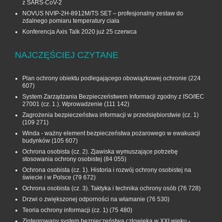
z SARS-CoV-2
NOVUS NVIP-2H-8912M/TS SET – profesjonalny zestaw do
zdalnego pomiaru temperatury ciała
Konferencja Axis Talk 2020 już 25 czerwca
NAJCZĘŚCIEJ CZYTANE
Plan ochrony obiektu podlegającego obowiązkowej ochronie
(224
607)
System Zarządzania Bezpieczeństwem Informacji zgodny z ISO/IEC
27001 (cz. 1.). Wprowadzenie
(111 142)
Zagrożenia bezpieczeństwa informacji w przedsiębiorstwie (cz. 1)
(109 271)
Winda - ważny element bezpieczeństwa pożarowego w ewakuacji
budynków
(105 607)
Ochrona osobista (cz. 2). Zjawiska wymuszające potrzebę
stosowania ochrony osobistej
(84 055)
Ochrona osobista (cz. 1). Historia i rozwój ochrony osobistej na
świecie i w Polsce
(79 672)
Ochrona osobista (cz. 3). Taktyka i technika ochrony osób
(76 728)
Drzwi o zwiększonej odporności na włamanie
(76 530)
Teoria ochrony informacji (cz. 1)
(75 480)
Zintegrowany system bezpieczeństwa człowieka w XXI wieku -