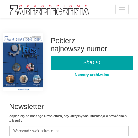
Toggle
navigatio
Przejdź
do
treści
Pobierz
najnowszy numer
3/2020
Numery archiwalne
Newsletter
Zapisz się do naszego Newslettera, aby otrzymywać informacje o nowościach
z branży!