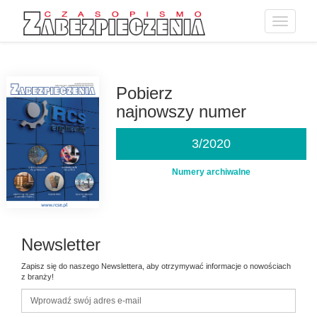
Toggle
navigatio
Przejdź
do
treści
Pobierz
najnowszy numer
3/2020
Numery archiwalne
Newsletter
Zapisz się do naszego Newslettera, aby otrzymywać informacje o nowościach
z branży!