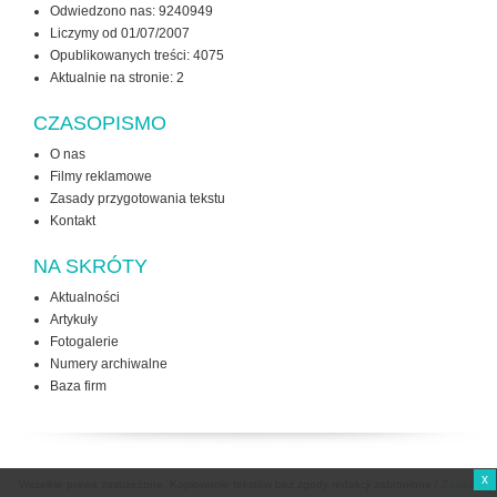
Odwiedzono nas: 9240949
Liczymy od 01/07/2007
Opublikowanych treści: 4075
Aktualnie na stronie:
2
CZASOPISMO
O nas
Filmy reklamowe
Zasady przygotowania tekstu
Kontakt
NA SKRÓTY
Aktualności
Artykuły
Fotogalerie
Numery archiwalne
Baza firm
x
Wszelkie prawa zastrzeżone. Kopiowanie tekstów bez zgody redakcji zabronione /
Zasady