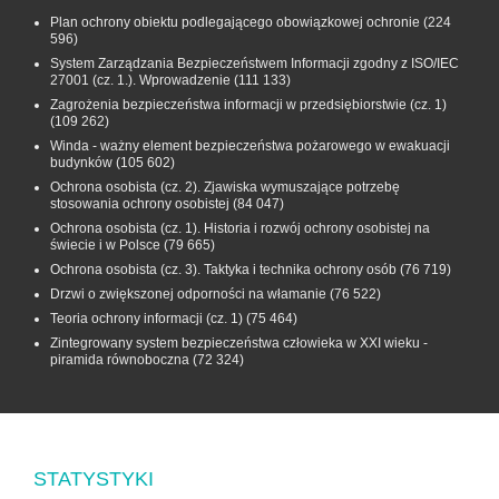
Plan ochrony obiektu podlegającego obowiązkowej ochronie
(224
596)
System Zarządzania Bezpieczeństwem Informacji zgodny z ISO/IEC
27001 (cz. 1.). Wprowadzenie
(111 133)
Zagrożenia bezpieczeństwa informacji w przedsiębiorstwie (cz. 1)
(109 262)
Winda - ważny element bezpieczeństwa pożarowego w ewakuacji
budynków
(105 602)
Ochrona osobista (cz. 2). Zjawiska wymuszające potrzebę
stosowania ochrony osobistej
(84 047)
Ochrona osobista (cz. 1). Historia i rozwój ochrony osobistej na
świecie i w Polsce
(79 665)
Ochrona osobista (cz. 3). Taktyka i technika ochrony osób
(76 719)
Drzwi o zwiększonej odporności na włamanie
(76 522)
Teoria ochrony informacji (cz. 1)
(75 464)
Zintegrowany system bezpieczeństwa człowieka w XXI wieku -
piramida równoboczna
(72 324)
STATYSTYKI