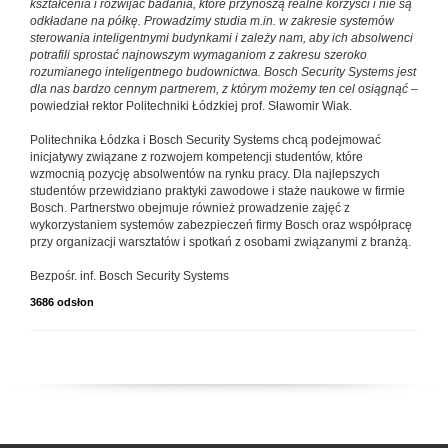
kształcenia i rozwijać badania, które przynoszą realne korzyści i nie są
odkładane na półkę. Prowadzimy studia m.in. w zakresie systemów
sterowania inteligentnymi budynkami i zależy nam, aby ich absolwenci
potrafili sprostać najnowszym wymaganiom z zakresu szeroko
rozumianego inteligentnego budownictwa. Bosch Security Systems jest
dla nas bardzo cennym partnerem, z którym możemy ten cel osiągnąć
–
powiedział rektor Politechniki Łódzkiej prof. Sławomir Wiak.
Politechnika Łódzka i Bosch Security Systems chcą podejmować
inicjatywy związane z rozwojem kompetencji studentów, które
wzmocnią pozycję absolwentów na rynku pracy. Dla najlepszych
studentów przewidziano praktyki zawodowe i staże naukowe w firmie
Bosch. Partnerstwo obejmuje również prowadzenie zajęć z
wykorzystaniem systemów zabezpieczeń firmy Bosch oraz współpracę
przy organizacji warsztatów i spotkań z osobami związanymi z branżą.
Bezpośr. inf. Bosch Security Systems
3686 odsłon