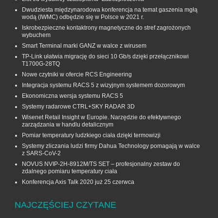
Dwudziesta międzynarodowa konferencja na temat gaszenia mgłą
wodą (IWMC) odbędzie się w Polsce w 2021 r.
Iskrobezpieczne kontaktrony magnetyczne do stref zagrożonych
wybuchem
Smart Terminal marki GANZ w walce z wirusem
TP-Link ułatwia migrację do sieci 10 Gb/s dzięki przełącznikowi
T1700G‑28TQ
Nowe czytniki w ofercie RCS Engineering
Integracja systemu RACS 5 z wizyjnym systemem dozorowym
Ekonomiczna wersja systemu RACS 5
Systemy radarowe CTRL+SKY RADAR 3D
Wisenet Retail Insight w Europie. Narzędzie do efektywnego
zarządzania w handlu detalicznym
Pomiar temperatury ludzkiego ciała dzięki termowizji
Systemy zliczania ludzi firmy Dahua Technology pomagają w walce
z SARS-CoV-2
NOVUS NVIP-2H-8912M/TS SET – profesjonalny zestaw do
zdalnego pomiaru temperatury ciała
Konferencja Axis Talk 2020 już 25 czerwca
NAJCZĘŚCIEJ CZYTANE