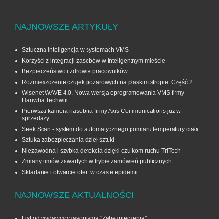
NAJNOWSZE ARTYKUŁY
Sztuczna inteligencja w systemach VMS
Korzyści z integracji zasobów w inteligentnym mieście
Bezpieczeństwo i zdrowie pracowników
Rozmieszczenie czujek pożarowych na płaskim stropie. Część 2
Wisenet WAVE 4.0. Nowa wersja oprogramowania VMS firmy
Hanwha Techwin
Pierwsza kamera nasobna firmy Axis Communications już w
sprzedaży
Seek Scan - system do automatycznego pomiaru temperatury ciała
Sztuka zabezpieczania dzieł sztuki
Niezawodna i szybka detekcja dzięki czujkom ruchu TriTech
Zmiany umów zawartych w trybie zamówień publicznych
Składanie i otwarcie ofert w czasie epidemii
NAJNOWSZE AKTUALNOŚCI
List od wydawcy czasopisma "Zabezpieczenia"