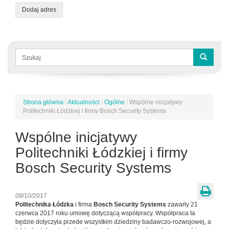
Dodaj adres
Formularz
wyszukiwania
Szukaj
Strona główna
/
Aktualności
/
Ogólne
/
Wspólne inicjatywy
Jesteś
Politechniki Łódzkiej i firmy Bosch Security Systems
tutaj
Wspólne inicjatywy
Politechniki Łódzkiej i firmy
Bosch Security Systems
09/10/2017
Politechnika Łódzka
i firma
Bosch Security Systems
zawarły 21
czerwca 2017 roku umowę dotyczącą współpracy. Współpraca ta
będzie dotyczyła przede wszystkim dziedziny badawczo-rozwojowej, a