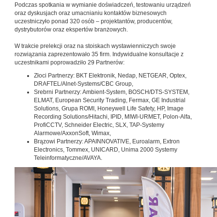
Podczas spotkania w wymianie doświadczeń, testowaniu urządzeń
oraz dyskusjach oraz umacnianiu kontaktów biznesowych
uczestniczyło ponad 320 osób – projektantów, producentów,
dystrybutorów oraz ekspertów branżowych.
W trakcie prelekcji oraz na stoiskach wystawienniczych swoje
rozwiązania zaprezentowało 35 firm. Indywidualne konsultacje z
uczestnikami poprowadziło 29 Partnerów:
Złoci Partnerzy: BKT Elektronik, Nedap, NETGEAR, Optex,
DRAFTEL/Alnet-Systems/CBC Group,
Srebrni Partnerzy: Ambient-System, BOSCH/DTS-SYSTEM,
ELMAT, European Security Trading, Fermax, GE Industrial
Solutions, Grupa ROMI, Honeywell Life Safety, HP, Image
Recording Solutions/Hitachi, IPID, MIWI-URMET, Polon-Alfa,
ProfiCCTV, Schneider Electric, SLX, TAP-Systemy
Alarmowe/AxxonSoft, Wimax,
Brązowi Partnerzy: APAINNOVATIVE, Euroalarm, Extron
Electronics, Tommex, UNICARD, Unima 2000 Systemy
Teleinformatyczne/AVAYA.