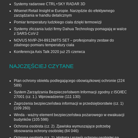
Systemy radarowe CTRL+SKY RADAR 3D
Wisenet Retail Insight w Europie. Narzędzie do efektywnego
zarządzania w handlu detalicznym
Pomiar temperatury ludzkiego ciała dzięki termowizji
Systemy zliczania ludzi firmy Dahua Technology pomagają w walce
z SARS-CoV-2
NOVUS NVIP-2H-8912M/TS SET – profesjonalny zestaw do
zdalnego pomiaru temperatury ciała
Konferencja Axis Talk 2020 już 25 czerwca
NAJCZĘŚCIEJ CZYTANE
Plan ochrony obiektu podlegającego obowiązkowej ochronie
(224
589)
System Zarządzania Bezpieczeństwem Informacji zgodny z ISO/IEC
27001 (cz. 1.). Wprowadzenie
(111 130)
Zagrożenia bezpieczeństwa informacji w przedsiębiorstwie (cz. 1)
(109 260)
Winda - ważny element bezpieczeństwa pożarowego w ewakuacji
budynków
(105 598)
Ochrona osobista (cz. 2). Zjawiska wymuszające potrzebę
stosowania ochrony osobistej
(84 046)
Ochrona osobista (cz. 1). Historia i rozwój ochrony osobistej na