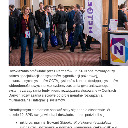
Rozwiązania omówione przez Partnerów 12. SPIN obejmowały duży
zakres specjalizacji: od systemów sygnalizacji pożarowej,
nowoczesnych systemów CCTV, systemów kontroli dostępu, systemów
wideodomofonowych, przez systemy zasilania gwarantowanego,
systemy zarządzania budynkiem, rozwiązania stosowane w Centrach
Danych, rozwiązania sieciowe po profesjonalne rozwiązania
multimedialne i integrację systemów.
Nieodłącznym elementem spotkań stały się panele eksperckie. W
trakcie 12. SPIN swoją wiedzą i doświadczeniem podzielili się:
mł. bryg. mgr inż. Edward Skiepko:
Projektowanie instalacji
sygnalizacji pożarowej – nowości, wymagania, ciekawostki – o