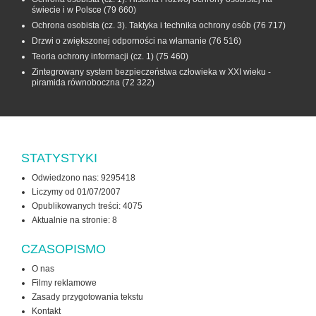
świecie i w Polsce
(79 660)
Ochrona osobista (cz. 3). Taktyka i technika ochrony osób
(76 717)
Drzwi o zwiększonej odporności na włamanie
(76 516)
Teoria ochrony informacji (cz. 1)
(75 460)
Zintegrowany system bezpieczeństwa człowieka w XXI wieku -
piramida równoboczna
(72 322)
STATYSTYKI
Odwiedzono nas: 9295418
Liczymy od 01/07/2007
Opublikowanych treści: 4075
Aktualnie na stronie:
8
CZASOPISMO
O nas
Filmy reklamowe
Zasady przygotowania tekstu
Kontakt