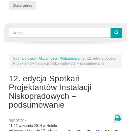
Dodaj adres
Formularz
wyszukiwania
Szukaj
Strona główna
/
Aktualności
/
Podsumowania
/
12. edycja Spotkań
Jesteś
Projektantów Instalacji Niskoprądowych – podsumowanie
tutaj
12. edycja Spotkań
Projektantów Instalacji
Niskoprądowych –
podsumowanie
06/10/2014
11-12 września 2014 w Hotelu
Arłamów odbyła się 12. edycja