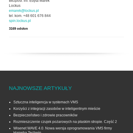
Bezpośr. inf. Edyta Marek
Lockus
emarek@lockus.pl
tel. kom. +48 601 676 844
spin.lockus.pl
3169 odsłon
NAJNOWSZE ARTYKUŁY
Sztuczna inteligencja w systemach VMS
Korzyści z integracji zasobów w inteligentnym mieście
Bezpieczeństwo i zdrowie pracowników
Rozmieszczenie czujek pożarowych na płaskim stropie. Część 2
Wisenet WAVE 4.0. Nowa wersja oprogramowania VMS firmy
Hanwha Techwin