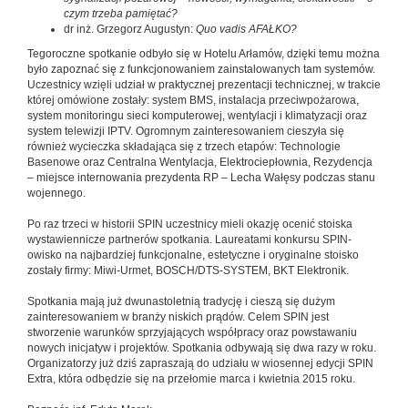
czym trzeba pamiętać?
dr inż. Grzegorz Augustyn:
Quo vadis AFAŁKO?
Tegoroczne spotkanie odbyło się w Hotelu Arłamów, dzięki temu można
było zapoznać się z funkcjonowaniem zainstalowanych tam systemów.
Uczestnicy wzięli udział w praktycznej prezentacji technicznej, w trakcie
której omówione zostały: system BMS, instalacja przeciwpożarowa,
system monitoringu sieci komputerowej, wentylacji i klimatyzacji oraz
system telewizji IPTV. Ogromnym zainteresowaniem cieszyła się
również wycieczka składająca się z trzech etapów: Technologie
Basenowe oraz Centralna Wentylacja, Elektrociepłownia, Rezydencja
– miejsce internowania prezydenta RP – Lecha Wałęsy podczas stanu
wojennego.
Po raz trzeci w historii SPIN uczestnicy mieli okazję ocenić stoiska
wystawiennicze partnerów spotkania. Laureatami konkursu SPIN-
owisko na najbardziej funkcjonalne, estetyczne i oryginalne stoisko
zostały firmy: Miwi-Urmet, BOSCH/DTS-SYSTEM, BKT Elektronik.
Spotkania mają już dwunastoletnią tradycję i cieszą się dużym
zainteresowaniem w branży niskich prądów. Celem SPIN jest
stworzenie warunków sprzyjających współpracy oraz powstawaniu
nowych inicjatyw i projektów. Spotkania odbywają się dwa razy w roku.
Organizatorzy już dziś zapraszają do udziału w wiosennej edycji SPIN
Extra, która odbędzie się na przełomie marca i kwietnia 2015 roku.