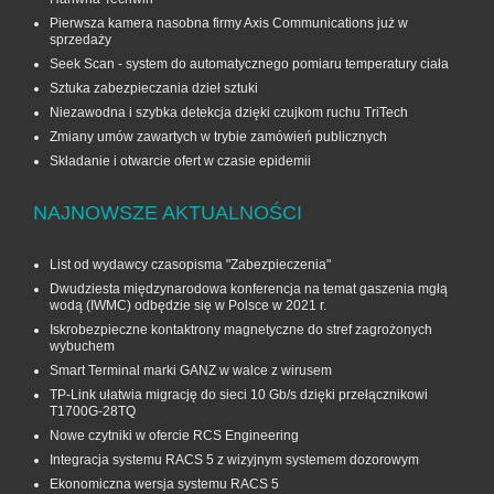
Pierwsza kamera nasobna firmy Axis Communications już w
sprzedaży
Seek Scan - system do automatycznego pomiaru temperatury ciała
Sztuka zabezpieczania dzieł sztuki
Niezawodna i szybka detekcja dzięki czujkom ruchu TriTech
Zmiany umów zawartych w trybie zamówień publicznych
Składanie i otwarcie ofert w czasie epidemii
NAJNOWSZE AKTUALNOŚCI
List od wydawcy czasopisma "Zabezpieczenia"
Dwudziesta międzynarodowa konferencja na temat gaszenia mgłą
wodą (IWMC) odbędzie się w Polsce w 2021 r.
Iskrobezpieczne kontaktrony magnetyczne do stref zagrożonych
wybuchem
Smart Terminal marki GANZ w walce z wirusem
TP-Link ułatwia migrację do sieci 10 Gb/s dzięki przełącznikowi
T1700G‑28TQ
Nowe czytniki w ofercie RCS Engineering
Integracja systemu RACS 5 z wizyjnym systemem dozorowym
Ekonomiczna wersja systemu RACS 5