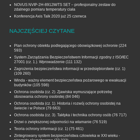
NOVUS NVIP-2H-8912M/TS SET – profesjonalny zestaw do
zdalnego pomiaru temperatury ciała
Konferencja Axis Talk 2020 już 25 czerwca
NAJCZĘŚCIEJ CZYTANE
Plan ochrony obiektu podlegającego obowiązkowej ochronie
(224
593)
System Zarządzania Bezpieczeństwem Informacji zgodny z ISO/IEC
27001 (cz. 1.). Wprowadzenie
(111 132)
Zagrożenia bezpieczeństwa informacji w przedsiębiorstwie (cz. 1)
(109 260)
Winda - ważny element bezpieczeństwa pożarowego w ewakuacji
budynków
(105 598)
Ochrona osobista (cz. 2). Zjawiska wymuszające potrzebę
stosowania ochrony osobistej
(84 046)
Ochrona osobista (cz. 1). Historia i rozwój ochrony osobistej na
świecie i w Polsce
(79 663)
Ochrona osobista (cz. 3). Taktyka i technika ochrony osób
(76 717)
Drzwi o zwiększonej odporności na włamanie
(76 519)
Teoria ochrony informacji (cz. 1)
(75 461)
Zintegrowany system bezpieczeństwa człowieka w XXI wieku -