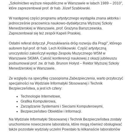
„Szkolnictwo wyższe niepubliczne w Warszawie w latach 1989 – 2010”,
które zaprezentował prof. dr hab. Józef Szabłowski.
W następnej części programu artystycznego wystąpiła znana aktorka i
jednocześnie pracownica naukowo-dydaktyczna Wyższej Szkoły
Menedżerskiej w Warszawie, prof. Grażyna Barszczewska.
Zaprezentował się też zespół Kapeli Praskiej.
Ostatni referat dotyczył „Poszukiwania dróg rozwoju dla Pragi”, którego
autorem był prof. dr hab. Lech Królikowski. Część artystyczną
uroczystości zakończył występ Zespołu Muzycznego WSM w
Warszawie SIGMA. Całość konferencji naukowej z okazji jubileuszu
podsumował prof. zw. dr hab. Brunon Hołyst – Rektor Wyższej Szkoły
Menedżerskiej w Warszawie.
Ze względu na specyfikę czasopisma
Zabezpieczenia
, warto przytoczyć
specjalności na Wydziale Informatyki Stosowanej i Technik
Bezpieczeństwa, a jest ich cztery:
Technologie Internetowe,
Grafika Komputerowa,
Zarządzanie Systemami i Sieciami Komputerowymi,
Bezpieczeństwo Obiektów i Informacji.
Na Wydziale Informatyki Stosowanej i Technik Bezpieczeństwa zostały
uruchomione nowoczesne laboratoria, które mogą również obsługiwać
także pozostałe wydziały uczelni Powstało tu kilkanaście laboratoriów