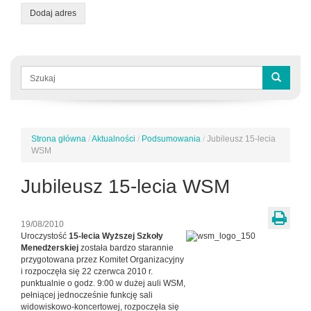
Dodaj adres
Formularz
wyszukiwania
Szukaj
Strona główna
/
Aktualności
/
Podsumowania
/
Jubileusz 15-lecia
Jesteś
WSM
tutaj
Jubileusz 15-lecia WSM
19/08/2010
Uroczystość
15-lecia Wyższej Szkoły
Menedżerskiej
została bardzo starannie
przygotowana przez Komitet Organizacyjny
i rozpoczęła się 22 czerwca 2010 r.
punktualnie o godz. 9:00 w dużej auli WSM,
pełniącej jednocześnie funkcję sali
widowiskowo-koncertowej, rozpoczęła się