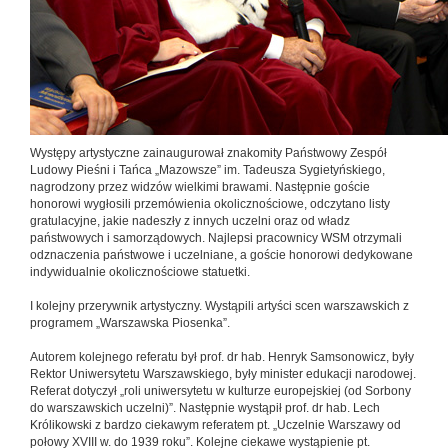
Występy artystyczne zainaugurował znakomity Państwowy Zespół
Ludowy Pieśni i Tańca „Mazowsze” im. Tadeusza Sygietyńskiego,
nagrodzony przez widzów wielkimi brawami. Następnie goście
honorowi wygłosili przemówienia okolicznościowe, odczytano listy
gratulacyjne, jakie nadeszły z innych uczelni oraz od władz
państwowych i samorządowych. Najlepsi pracownicy WSM otrzymali
odznaczenia państwowe i uczelniane, a goście honorowi dedykowane
indywidualnie okolicznościowe statuetki.
I kolejny przerywnik artystyczny. Wystąpili artyści scen warszawskich z
programem „Warszawska Piosenka”.
Autorem kolejnego referatu był prof. dr hab. Henryk Samsonowicz, były
Rektor Uniwersytetu Warszawskiego, były minister edukacji narodowej.
Referat dotyczył „roli uniwersytetu w kulturze europejskiej (od Sorbony
do warszawskich uczelni)”. Następnie wystąpił prof. dr hab. Lech
Królikowski z bardzo ciekawym referatem pt. „Uczelnie Warszawy od
połowy XVIII w. do 1939 roku”. Kolejne ciekawe wystąpienie pt.