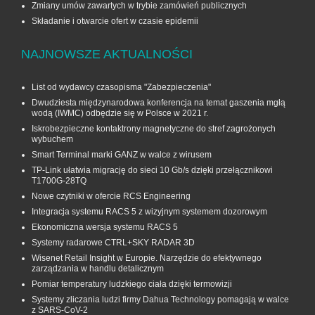
Zmiany umów zawartych w trybie zamówień publicznych
Składanie i otwarcie ofert w czasie epidemii
NAJNOWSZE AKTUALNOŚCI
List od wydawcy czasopisma "Zabezpieczenia"
Dwudziesta międzynarodowa konferencja na temat gaszenia mgłą
wodą (IWMC) odbędzie się w Polsce w 2021 r.
Iskrobezpieczne kontaktrony magnetyczne do stref zagrożonych
wybuchem
Smart Terminal marki GANZ w walce z wirusem
TP-Link ułatwia migrację do sieci 10 Gb/s dzięki przełącznikowi
T1700G‑28TQ
Nowe czytniki w ofercie RCS Engineering
Integracja systemu RACS 5 z wizyjnym systemem dozorowym
Ekonomiczna wersja systemu RACS 5
Systemy radarowe CTRL+SKY RADAR 3D
Wisenet Retail Insight w Europie. Narzędzie do efektywnego
zarządzania w handlu detalicznym
Pomiar temperatury ludzkiego ciała dzięki termowizji
Systemy zliczania ludzi firmy Dahua Technology pomagają w walce
z SARS-CoV-2