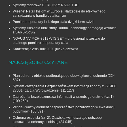
Systemy radarowe CTRL+SKY RADAR 3D
Wisenet Retail Insight w Europie. Narzędzie do efektywnego
zarządzania w handlu detalicznym
Pomiar temperatury ludzkiego ciała dzięki termowizji
Systemy zliczania ludzi firmy Dahua Technology pomagają w walce
z SARS-CoV-2
NOVUS NVIP-2H-8912M/TS SET – profesjonalny zestaw do
zdalnego pomiaru temperatury ciała
Konferencja Axis Talk 2020 już 25 czerwca
NAJCZĘŚCIEJ CZYTANE
Plan ochrony obiektu podlegającego obowiązkowej ochronie
(224
587)
System Zarządzania Bezpieczeństwem Informacji zgodny z ISO/IEC
27001 (cz. 1.). Wprowadzenie
(111 127)
Zagrożenia bezpieczeństwa informacji w przedsiębiorstwie (cz. 1)
(109 259)
Winda - ważny element bezpieczeństwa pożarowego w ewakuacji
budynków
(105 591)
Ochrona osobista (cz. 2). Zjawiska wymuszające potrzebę
stosowania ochrony osobistej
(84 045)