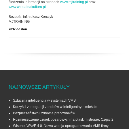
śledzenia informacji na stronach
www.mjtraining.pl
oraz
www.wirtualnakultura.pl
.
Bezpośr. inf. Łukasz Korczyk
MJTRAINING
7037 odsłon
NAJNOWSZE ARTYKUŁY
Sztuczna inteligencja w systemach VMS
Korzyści z integracji zasobów w inteligentnym mieście
Bezpieczeństwo i zdrowie pracowników
Rozmieszczenie czujek pożarowych na płaskim stropie. Część 2
Wisenet WAVE 4.0. Nowa wersja oprogramowania VMS firmy