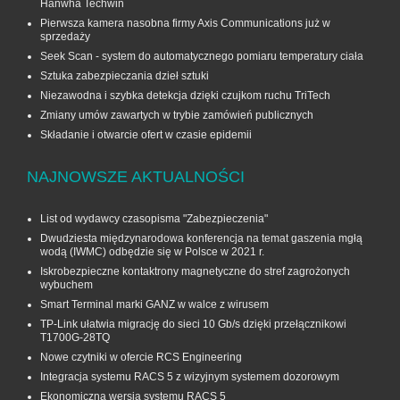
Hanwha Techwin
Pierwsza kamera nasobna firmy Axis Communications już w
sprzedaży
Seek Scan - system do automatycznego pomiaru temperatury ciała
Sztuka zabezpieczania dzieł sztuki
Niezawodna i szybka detekcja dzięki czujkom ruchu TriTech
Zmiany umów zawartych w trybie zamówień publicznych
Składanie i otwarcie ofert w czasie epidemii
NAJNOWSZE AKTUALNOŚCI
List od wydawcy czasopisma "Zabezpieczenia"
Dwudziesta międzynarodowa konferencja na temat gaszenia mgłą
wodą (IWMC) odbędzie się w Polsce w 2021 r.
Iskrobezpieczne kontaktrony magnetyczne do stref zagrożonych
wybuchem
Smart Terminal marki GANZ w walce z wirusem
TP-Link ułatwia migrację do sieci 10 Gb/s dzięki przełącznikowi
T1700G‑28TQ
Nowe czytniki w ofercie RCS Engineering
Integracja systemu RACS 5 z wizyjnym systemem dozorowym
Ekonomiczna wersja systemu RACS 5