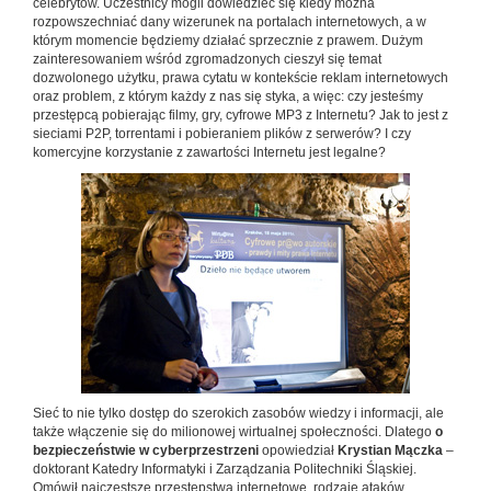
celebrytów. Uczestnicy mogli dowiedzieć się kiedy można
rozpowszechniać dany wizerunek na portalach internetowych, a w
którym momencie będziemy działać sprzecznie z prawem. Dużym
zainteresowaniem wśród zgromadzonych cieszył się temat
dozwolonego użytku, prawa cytatu w kontekście reklam internetowych
oraz problem, z którym każdy z nas się styka, a więc: czy jesteśmy
przestępcą pobierając filmy, gry, cyfrowe MP3 z Internetu? Jak to jest z
sieciami P2P, torrentami i pobieraniem plików z serwerów? I czy
komercyjne korzystanie z zawartości Internetu jest legalne?
Sieć to nie tylko dostęp do szerokich zasobów wiedzy i informacji, ale
także włączenie się do milionowej wirtualnej społeczności. Dlatego
o
bezpieczeństwie w cyberprzestrzeni
opowiedział
Krystian Mączka
–
doktorant Katedry Informatyki i Zarządzania Politechniki Śląskiej.
Omówił najczęstsze przestępstwa internetowe, rodzaje ataków