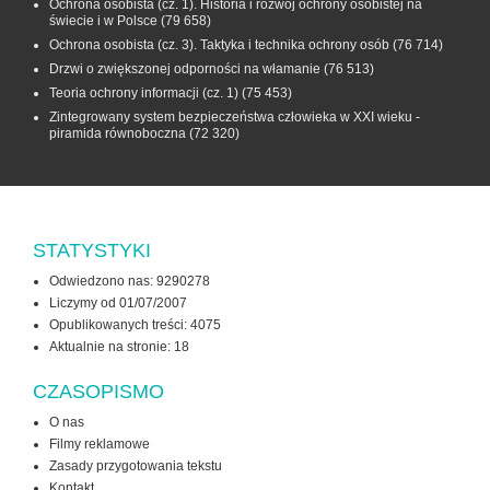
Ochrona osobista (cz. 1). Historia i rozwój ochrony osobistej na
świecie i w Polsce
(79 658)
Ochrona osobista (cz. 3). Taktyka i technika ochrony osób
(76 714)
Drzwi o zwiększonej odporności na włamanie
(76 513)
Teoria ochrony informacji (cz. 1)
(75 453)
Zintegrowany system bezpieczeństwa człowieka w XXI wieku -
piramida równoboczna
(72 320)
STATYSTYKI
Odwiedzono nas: 9290278
Liczymy od 01/07/2007
Opublikowanych treści: 4075
Aktualnie na stronie:
18
CZASOPISMO
O nas
Filmy reklamowe
Zasady przygotowania tekstu
Kontakt