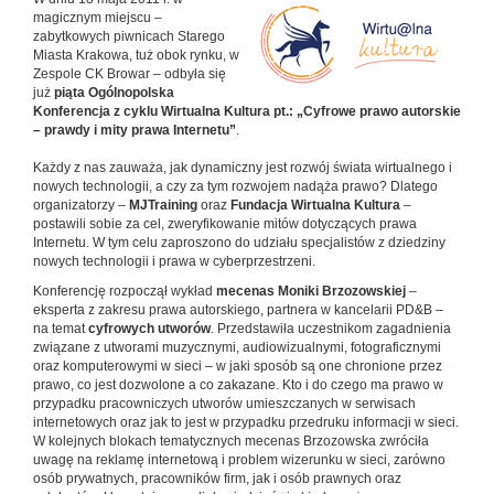
magicznym miejscu –
zabytkowych piwnicach Starego
Miasta Krakowa, tuż obok rynku, w
Zespole CK Browar – odbyła się
już
piąta Ogólnopolska
Konferencja z cyklu Wirtualna Kultura pt.: „Cyfrowe prawo autorskie
– prawdy i mity prawa Internetu”
.
Każdy z nas zauważa, jak dynamiczny jest rozwój świata wirtualnego i
nowych technologii, a czy za tym rozwojem nadąża prawo? Dlatego
organizatorzy –
MJTraining
oraz
Fundacja Wirtualna Kultura
–
postawili sobie za cel, zweryfikowanie mitów dotyczących prawa
Internetu. W tym celu zaproszono do udziału specjalistów z dziedziny
nowych technologii i prawa w cyberprzestrzeni.
Konferencję rozpoczął wykład
mecenas Moniki Brzozowskiej
–
eksperta z zakresu prawa autorskiego, partnera w kancelarii PD&B –
na temat
cyfrowych utworów
. Przedstawiła uczestnikom zagadnienia
związane z utworami muzycznymi, audiowizualnymi, fotograficznymi
oraz komputerowymi w sieci – w jaki sposób są one chronione przez
prawo, co jest dozwolone a co zakazane. Kto i do czego ma prawo w
przypadku pracowniczych utworów umieszczanych w serwisach
internetowych oraz jak to jest w przypadku przedruku informacji w sieci.
W kolejnych blokach tematycznych mecenas Brzozowska zwróciła
uwagę na reklamę internetową i problem wizerunku w sieci, zarówno
osób prywatnych, pracowników firm, jak i osób prawnych oraz