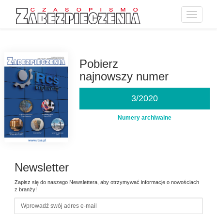
Toggle
navigatio
Przejdź
do
treści
Pobierz
najnowszy numer
3/2020
Numery archiwalne
Newsletter
Zapisz się do naszego Newslettera, aby otrzymywać informacje o nowościach
z branży!