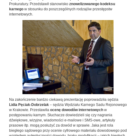
Prokuratury. Przedstawił stanowisko
znowelizowanego kodeksu
karnego
w stosunku do poszczególnych rodzajów przestępstw
internetowych.
Na zakończenie bardzo ciekawą prezentację poprowadziła sędzia
Lidia Pęciak-Dobrzelak
– sędzia Wydziału Karnego Sadu Rejonowego
w Krakowie. Przestawiła
ocenę dowodów internetowych
w
postępowaniu karnym. Słuchacze dowiedzieli się czy nagrania
dźwiękowe, wizyjne, wiadomości e-mailowe i SMS-owe, artykuły
prasowe itp. mogą posłużyć za dowód w sprawie. Jaka jest rola
biegłego sądowego przy ocenie cyfrowego materiału dowodowego pod
względem autentyczności dowodu, braku modyfikacji – jakich biegłych