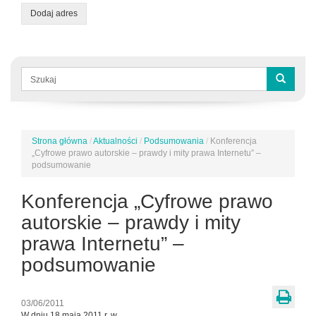
Dodaj adres
Formularz
wyszukiwania
Szukaj
Strona główna
/
Aktualności
/
Podsumowania
/
Konferencja
Jesteś
„Cyfrowe prawo autorskie – prawdy i mity prawa Internetu” –
tutaj
podsumowanie
Konferencja „Cyfrowe prawo
autorskie – prawdy i mity
prawa Internetu” –
podsumowanie
03/06/2011
W dniu 18 maja 2011 r. w