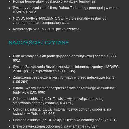
Pomiar temperatury ludzkiego ciała dzięki termowizji
Systemy zliczania ludzi firmy Dahua Technology pomagają w walce
z SARS-CoV-2
NOVUS NVIP-2H-8912M/TS SET – profesjonalny zestaw do
zdalnego pomiaru temperatury ciała
Konferencja Axis Talk 2020 już 25 czerwca
NAJCZĘŚCIEJ CZYTANE
Plan ochrony obiektu podlegającego obowiązkowej ochronie
(224
601)
System Zarządzania Bezpieczeństwem Informacji zgodny z ISO/IEC
27001 (cz. 1.). Wprowadzenie
(111 135)
Zagrożenia bezpieczeństwa informacji w przedsiębiorstwie (cz. 1)
(109 264)
Winda - ważny element bezpieczeństwa pożarowego w ewakuacji
budynków
(105 606)
Ochrona osobista (cz. 2). Zjawiska wymuszające potrzebę
stosowania ochrony osobistej
(84 050)
Ochrona osobista (cz. 1). Historia i rozwój ochrony osobistej na
świecie i w Polsce
(79 668)
Ochrona osobista (cz. 3). Taktyka i technika ochrony osób
(76 721)
Drzwi o zwiększonej odporności na włamanie
(76 527)