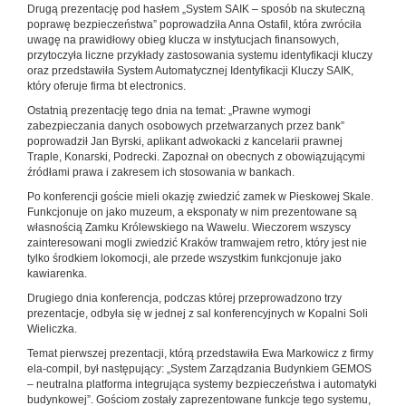
Drugą prezentację pod hasłem „System SAIK – sposób na skuteczną
poprawę bezpieczeństwa” poprowadziła Anna Ostafil, która zwróciła
uwagę na prawidłowy obieg klucza w instytucjach finansowych,
przytoczyła liczne przykłady zastosowania systemu identyfikacji kluczy
oraz przedstawiła System Automatycznej Identyfikacji Kluczy SAIK,
który oferuje firma bt electronics.
Ostatnią prezentację tego dnia na temat: „Prawne wymogi
zabezpieczania danych osobowych przetwarzanych przez bank”
poprowadził Jan Byrski, aplikant adwokacki z kancelarii prawnej
Traple, Konarski, Podrecki. Zapoznał on obecnych z obowiązującymi
źródłami prawa i zakresem ich stosowania w bankach.
Po konferencji goście mieli okazję zwiedzić zamek w Pieskowej Skale.
Funkcjonuje on jako muzeum, a eksponaty w nim prezentowane są
własnością Zamku Królewskiego na Wawelu. Wieczorem wszyscy
zainteresowani mogli zwiedzić Kraków tramwajem retro, który jest nie
tylko środkiem lokomocji, ale przede wszystkim funkcjonuje jako
kawiarenka.
Drugiego dnia konferencja, podczas której przeprowadzono trzy
prezentacje, odbyła się w jednej z sal konferencyjnych w Kopalni Soli
Wieliczka.
Temat pierwszej prezentacji, którą przedstawiła Ewa Markowicz z firmy
ela-compil, był następujący: „System Zarządzania Budynkiem GEMOS
– neutralna platforma integrująca systemy bezpieczeństwa i automatyki
budynkowej”. Gościom zostały zaprezentowane funkcje tego systemu,