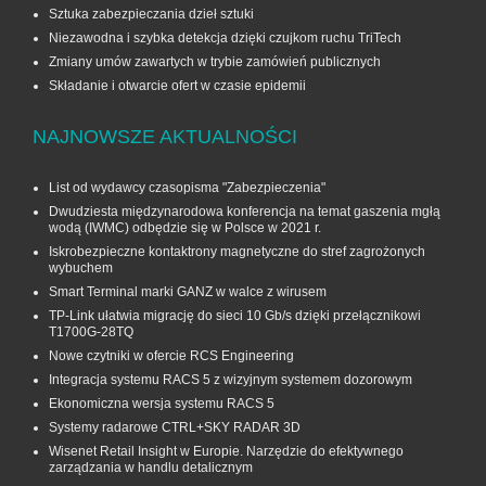
Sztuka zabezpieczania dzieł sztuki
Niezawodna i szybka detekcja dzięki czujkom ruchu TriTech
Zmiany umów zawartych w trybie zamówień publicznych
Składanie i otwarcie ofert w czasie epidemii
NAJNOWSZE AKTUALNOŚCI
List od wydawcy czasopisma "Zabezpieczenia"
Dwudziesta międzynarodowa konferencja na temat gaszenia mgłą
wodą (IWMC) odbędzie się w Polsce w 2021 r.
Iskrobezpieczne kontaktrony magnetyczne do stref zagrożonych
wybuchem
Smart Terminal marki GANZ w walce z wirusem
TP-Link ułatwia migrację do sieci 10 Gb/s dzięki przełącznikowi
T1700G‑28TQ
Nowe czytniki w ofercie RCS Engineering
Integracja systemu RACS 5 z wizyjnym systemem dozorowym
Ekonomiczna wersja systemu RACS 5
Systemy radarowe CTRL+SKY RADAR 3D
Wisenet Retail Insight w Europie. Narzędzie do efektywnego
zarządzania w handlu detalicznym