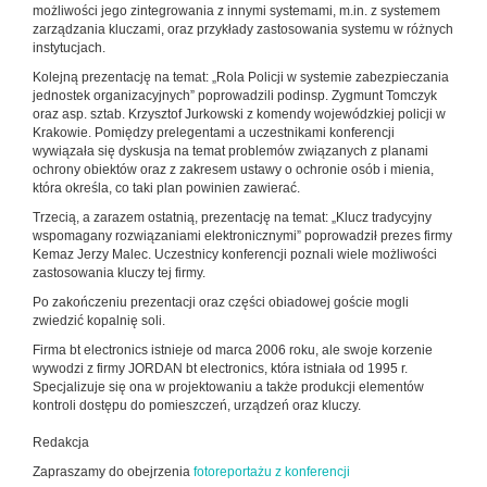
możliwości jego zintegrowania z innymi systemami, m.in. z systemem
zarządzania kluczami, oraz przykłady zastosowania systemu w różnych
instytucjach.
Kolejną prezentację na temat: „Rola Policji w systemie zabezpieczania
jednostek organizacyjnych” poprowadzili podinsp. Zygmunt Tomczyk
oraz asp. sztab. Krzysztof Jurkowski z komendy wojewódzkiej policji w
Krakowie. Pomiędzy prelegentami a uczestnikami konferencji
wywiązała się dyskusja na temat problemów związanych z planami
ochrony obiektów oraz z zakresem ustawy o ochronie osób i mienia,
która określa, co taki plan powinien zawierać.
Trzecią, a zarazem ostatnią, prezentację na temat: „Klucz tradycyjny
wspomagany rozwiązaniami elektronicznymi” poprowadził prezes firmy
Kemaz Jerzy Malec. Uczestnicy konferencji poznali wiele możliwości
zastosowania kluczy tej firmy.
Po zakończeniu prezentacji oraz części obiadowej goście mogli
zwiedzić kopalnię soli.
Firma bt electronics istnieje od marca 2006 roku, ale swoje korzenie
wywodzi z firmy JORDAN bt electronics, która istniała od 1995 r.
Specjalizuje się ona w projektowaniu a także produkcji elementów
kontroli dostępu do pomieszczeń, urządzeń oraz kluczy.
Redakcja
Zapraszamy do obejrzenia
fotoreportażu z konferencji