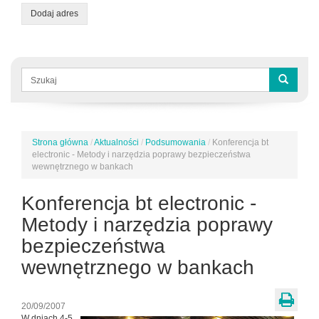
Dodaj adres
Formularz
wyszukiwania
Szukaj
Strona główna
/
Aktualności
/
Podsumowania
/
Konferencja bt
Jesteś
electronic - Metody i narzędzia poprawy bezpieczeństwa
tutaj
wewnętrznego w bankach
Konferencja bt electronic -
Metody i narzędzia poprawy
bezpieczeństwa
wewnętrznego w bankach
20/09/2007
W dniach 4-5