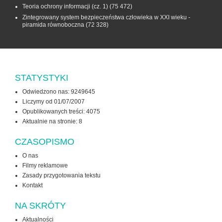
Teoria ochrony informacji (cz. 1)
(75 472)
Zintegrowany system bezpieczeństwa człowieka w XXI wieku -
piramida równoboczna
(72 328)
STATYSTYKI
Odwiedzono nas: 9249645
Liczymy od 01/07/2007
Opublikowanych treści: 4075
Aktualnie na stronie:
8
CZASOPISMO
O nas
Filmy reklamowe
Zasady przygotowania tekstu
Kontakt
NA SKRÓTY
Aktualności