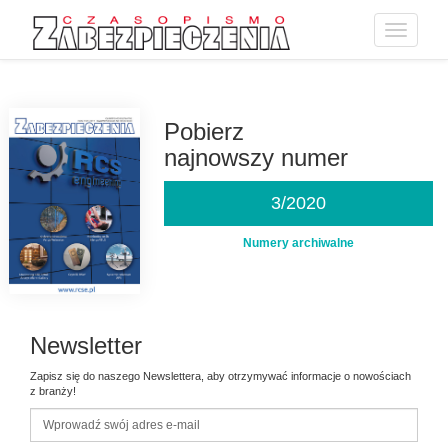
Toggle
navigatio
Przejdź
do
treści
Pobierz
najnowszy numer
3/2020
Numery archiwalne
Newsletter
Zapisz się do naszego Newslettera, aby otrzymywać informacje o nowościach
z branży!