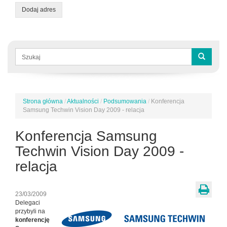
Dodaj adres
Formularz
wyszukiwania
Szukaj
Strona główna
/
Aktualności
/
Podsumowania
/
Konferencja
Jesteś
Samsung Techwin Vision Day 2009 - relacja
tutaj
Konferencja Samsung
Techwin Vision Day 2009 -
relacja
23/03/2009
Delegaci
przybyli na
konferencję