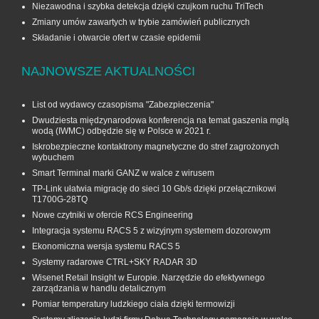
Niezawodna i szybka detekcja dzięki czujkom ruchu TriTech
Zmiany umów zawartych w trybie zamówień publicznych
Składanie i otwarcie ofert w czasie epidemii
NAJNOWSZE AKTUALNOŚCI
List od wydawcy czasopisma "Zabezpieczenia"
Dwudziesta międzynarodowa konferencja na temat gaszenia mgłą
wodą (IWMC) odbędzie się w Polsce w 2021 r.
Iskrobezpieczne kontaktrony magnetyczne do stref zagrożonych
wybuchem
Smart Terminal marki GANZ w walce z wirusem
TP-Link ułatwia migrację do sieci 10 Gb/s dzięki przełącznikowi
T1700G‑28TQ
Nowe czytniki w ofercie RCS Engineering
Integracja systemu RACS 5 z wizyjnym systemem dozorowym
Ekonomiczna wersja systemu RACS 5
Systemy radarowe CTRL+SKY RADAR 3D
Wisenet Retail Insight w Europie. Narzędzie do efektywnego
zarządzania w handlu detalicznym
Pomiar temperatury ludzkiego ciała dzięki termowizji