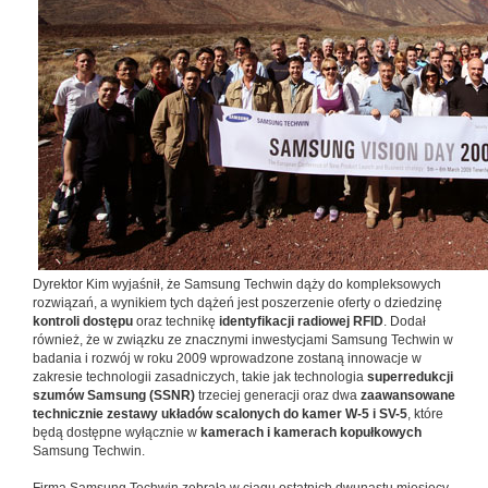
Dyrektor Kim wyjaśnił, że Samsung Techwin dąży do kompleksowych
rozwiązań, a wynikiem tych dążeń jest poszerzenie oferty o dziedzinę
kontroli dostępu
oraz technikę
identyfikacji radiowej RFID
. Dodał
również, że w związku ze znacznymi inwestycjami Samsung Techwin w
badania i rozwój w roku 2009 wprowadzone zostaną innowacje w
zakresie technologii zasadniczych, takie jak technologia
superredukcji
szumów Samsung (SSNR)
trzeciej generacji oraz dwa
zaawansowane
technicznie zestawy układów scalonych do kamer W-5 i SV-5
, które
będą dostępne wyłącznie w
kamerach i kamerach kopułkowych
Samsung Techwin.