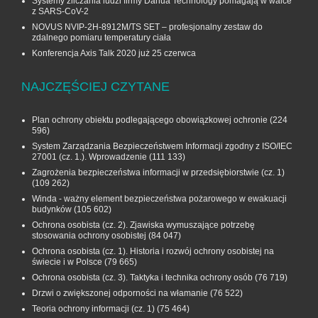
Systemy zliczania ludzi firmy Dahua Technology pomagają w walce
z SARS-CoV-2
NOVUS NVIP-2H-8912M/TS SET – profesjonalny zestaw do
zdalnego pomiaru temperatury ciała
Konferencja Axis Talk 2020 już 25 czerwca
NAJCZĘŚCIEJ CZYTANE
Plan ochrony obiektu podlegającego obowiązkowej ochronie
(224
596)
System Zarządzania Bezpieczeństwem Informacji zgodny z ISO/IEC
27001 (cz. 1.). Wprowadzenie
(111 133)
Zagrożenia bezpieczeństwa informacji w przedsiębiorstwie (cz. 1)
(109 262)
Winda - ważny element bezpieczeństwa pożarowego w ewakuacji
budynków
(105 602)
Ochrona osobista (cz. 2). Zjawiska wymuszające potrzebę
stosowania ochrony osobistej
(84 047)
Ochrona osobista (cz. 1). Historia i rozwój ochrony osobistej na
świecie i w Polsce
(79 665)
Ochrona osobista (cz. 3). Taktyka i technika ochrony osób
(76 719)
Drzwi o zwiększonej odporności na włamanie
(76 522)
Teoria ochrony informacji (cz. 1)
(75 464)