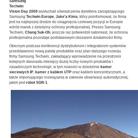
Samsung
Techwin
Vision Day 2009
wysłuchali oświadczenia dyrektora zarządzającego
Samsung
Techwin Europe
,
Jake'a Kima
, który poinformował, że firma
jest na najlepszej drodze do osiągnięcia czołowej pozycji w Europie
wśród marek z dziedziny ochrony profesjonalnej. Prezes Samsung
Techwin,
Chang Suk-Oh
, jeszcze raz potwierdził natomiast, że ochrona
profesjonalna pozostaje podstawowym obszarem działalności firmy.
Obecnym podczas konferencji dystrybutorom i integratorom systemów
przedstawiono nową paletę produktów oraz plan dalszego rozwoju
firmy Samsung Techwin, zakładający wprowadzenie na przestrzeni
kolejnych dwunastu miesięcy dużej liczby nowych produktów i
zasadniczych technologii, w tym nowości w dziedzinie
kamer
sieciowych IP
,
kamer z kablem UTP
oraz kablem koncentrycznym, a
także imponującego rozwiązania w zakresie obserwacji automatycznej,
jakim jest
robot SGR-1
.