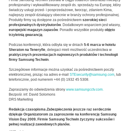
Firma Samsung Techwin zebrała w ciągu ostatnich dwunastu miesięcy
profesjonalny i wykwalifikowany zespół ds. sprzedaży na Europę, który
świadczy usługi przed- i posprzedażowe, tworząc, zdaniem Kima,
najlepszy zespół działający obecnie w branży ochrony profesjonalnej.
Produkty firmy są dostępne za pośrednictwem
szerokiej sieci
profesjonalnych dystrybutorów
. Dodatkowym wsparciem jest własny,
europejski magazyn zapasów
. Ponadto wszystkie produkty
objęto
trzyletnią gwarancją
.
Podczas konferencji, która odbyła się w dniach
5-6 marca w hotelu
Sheraton na Teneryfie
, delegaci mieli możliwość uczestnictwa w
praktycznych prezentacjach najnowszych produktów i technologii
firmy Samsung Techwin
.
Szczegółowe informacje można uzyskać za pośrednictwem poczty
elektronicznej, pisząc na adres e-mail
STEsecurity@samsung.com
, lub
telefonicznie, pod numerem +44 (0) 1932 45 5308.
Zapraszamy do odwiedzenia strony
www.samsungcctv.com.
Bezpośr. inf. David Solomons
DRS Marketing
Redakcja czasopisma
Zabezpieczenia
jeszcze raz serdecznie
dziękuje Organizatorom za zaproszenie na konferencję Samsung
Vision Day 2009. Firmie Samsung Techwin życzymy sukcesów i
pełnej realizacji zawodowych planów.