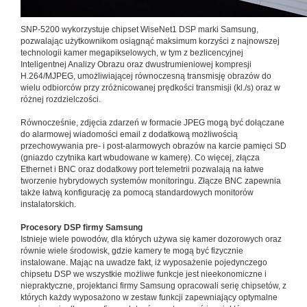
SNP-5200 wykorzystuje chipset WiseNet1 DSP marki Samsung,
pozwalając użytkownikom osiągnąć maksimum korzyści z najnowszej
technologii kamer megapikselowych, w tym z bezlicencyjnej
Inteligentnej Analizy Obrazu oraz dwustrumieniowej kompresji
H.264/MJPEG, umożliwiającej równoczesną transmisję obrazów do
wielu odbiorców przy zróżnicowanej prędkości transmisji (kl./s) oraz w
różnej rozdzielczości.
Równocześnie, zdjęcia zdarzeń w formacie JPEG mogą być dołączane
do alarmowej wiadomości email z dodatkową możliwością
przechowywania pre- i post-alarmowych obrazów na karcie pamięci SD
(gniazdo czytnika kart wbudowane w kamerę). Co więcej, złącza
Ethernet i BNC oraz dodatkowy port telemetrii pozwalają na łatwe
tworzenie hybrydowych systemów monitoringu. Złącze BNC zapewnia
także łatwą konfigurację za pomocą standardowych monitorów
instalatorskich.
Procesory DSP firmy Samsung
Istnieje wiele powodów, dla których używa się kamer dozorowych oraz
równie wiele środowisk, gdzie kamery te mogą być fizycznie
instalowane. Mając na uwadze fakt, iż wyposażenie pojedynczego
chipsetu DSP we wszystkie możliwe funkcje jest nieekonomiczne i
niepraktyczne, projektanci firmy Samsung opracowali serię chipsetów, z
których każdy wyposażono w zestaw funkcji zapewniający optymalne