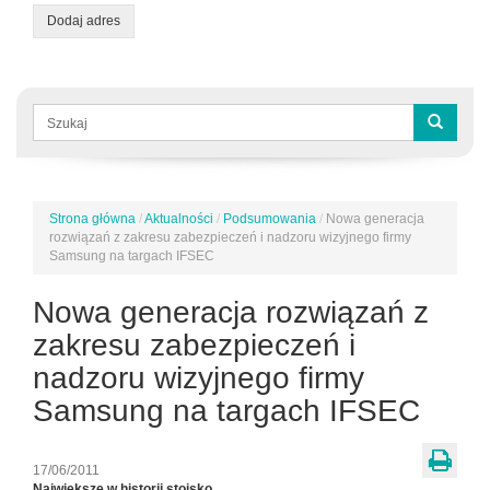
Dodaj adres
Formularz
wyszukiwania
Szukaj
Strona główna
/
Aktualności
/
Podsumowania
/
Nowa generacja
Jesteś
rozwiązań z zakresu zabezpieczeń i nadzoru wizyjnego firmy
tutaj
Samsung na targach IFSEC
Nowa generacja rozwiązań z
zakresu zabezpieczeń i
nadzoru wizyjnego firmy
Samsung na targach IFSEC
17/06/2011
Największe w historii stoisko