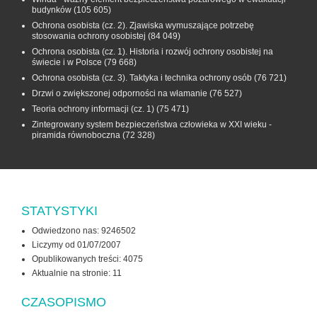
budynków
(105 605)
Ochrona osobista (cz. 2). Zjawiska wymuszające potrzebę
stosowania ochrony osobistej
(84 049)
Ochrona osobista (cz. 1). Historia i rozwój ochrony osobistej na
świecie i w Polsce
(79 668)
Ochrona osobista (cz. 3). Taktyka i technika ochrony osób
(76 721)
Drzwi o zwiększonej odporności na włamanie
(76 527)
Teoria ochrony informacji (cz. 1)
(75 471)
Zintegrowany system bezpieczeństwa człowieka w XXI wieku -
piramida równoboczna
(72 328)
STATYSTYKI
Odwiedzono nas: 9246502
Liczymy od 01/07/2007
Opublikowanych treści: 4075
Aktualnie na stronie:
11
CZASOPISMO