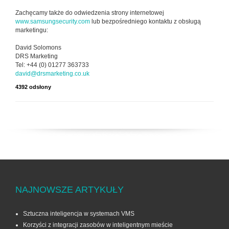
Zachęcamy także do odwiedzenia strony internetowej
www.samsungsecurity.com
lub bezpośredniego kontaktu z obsługą
marketingu:
David Solomons
DRS Marketing
Tel: +44 (0) 01277 363733
david@drsmarketing.co.uk
4392 odsłony
NAJNOWSZE ARTYKUŁY
Sztuczna inteligencja w systemach VMS
Korzyści z integracji zasobów w inteligentnym mieście