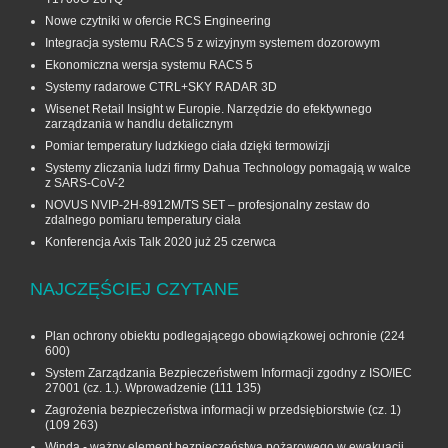
Nowe czytniki w ofercie RCS Engineering
Integracja systemu RACS 5 z wizyjnym systemem dozorowym
Ekonomiczna wersja systemu RACS 5
Systemy radarowe CTRL+SKY RADAR 3D
Wisenet Retail Insight w Europie. Narzędzie do efektywnego
zarządzania w handlu detalicznym
Pomiar temperatury ludzkiego ciała dzięki termowizji
Systemy zliczania ludzi firmy Dahua Technology pomagają w walce
z SARS-CoV-2
NOVUS NVIP-2H-8912M/TS SET – profesjonalny zestaw do
zdalnego pomiaru temperatury ciała
Konferencja Axis Talk 2020 już 25 czerwca
NAJCZĘŚCIEJ CZYTANE
Plan ochrony obiektu podlegającego obowiązkowej ochronie
(224
600)
System Zarządzania Bezpieczeństwem Informacji zgodny z ISO/IEC
27001 (cz. 1.). Wprowadzenie
(111 135)
Zagrożenia bezpieczeństwa informacji w przedsiębiorstwie (cz. 1)
(109 263)
Winda - ważny element bezpieczeństwa pożarowego w ewakuacji