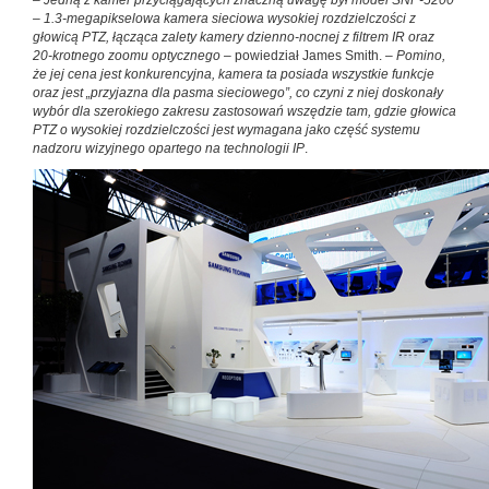
–
Jedną z kamer przyciągających znaczną uwagę był model SNP-5200
– 1.3-megapikselowa kamera sieciowa wysokiej rozdzielczości z
głowicą PTZ, łącząca zalety kamery dzienno-nocnej z filtrem IR oraz
20-krotnego zoomu optycznego
– powiedział James Smith. –
Pomino,
że jej cena jest konkurencyjna, kamera ta posiada wszystkie funkcje
oraz jest „przyjazna dla pasma sieciowego”, co czyni z niej doskonały
wybór dla szerokiego zakresu zastosowań wszędzie tam, gdzie głowica
PTZ o wysokiej rozdzielczości jest wymagana jako część systemu
nadzoru wizyjnego opartego na technologii IP
.