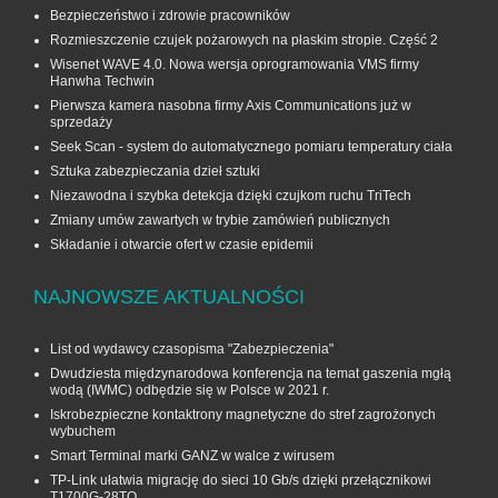
Bezpieczeństwo i zdrowie pracowników
Rozmieszczenie czujek pożarowych na płaskim stropie. Część 2
Wisenet WAVE 4.0. Nowa wersja oprogramowania VMS firmy
Hanwha Techwin
Pierwsza kamera nasobna firmy Axis Communications już w
sprzedaży
Seek Scan - system do automatycznego pomiaru temperatury ciała
Sztuka zabezpieczania dzieł sztuki
Niezawodna i szybka detekcja dzięki czujkom ruchu TriTech
Zmiany umów zawartych w trybie zamówień publicznych
Składanie i otwarcie ofert w czasie epidemii
NAJNOWSZE AKTUALNOŚCI
List od wydawcy czasopisma "Zabezpieczenia"
Dwudziesta międzynarodowa konferencja na temat gaszenia mgłą
wodą (IWMC) odbędzie się w Polsce w 2021 r.
Iskrobezpieczne kontaktrony magnetyczne do stref zagrożonych
wybuchem
Smart Terminal marki GANZ w walce z wirusem
TP-Link ułatwia migrację do sieci 10 Gb/s dzięki przełącznikowi
T1700G‑28TQ