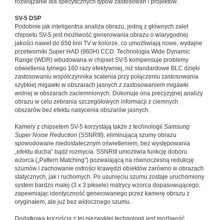
rozwiązanie dla specyficznych typów zastosowań i projektów.
SV-5 DSP
Podobnie jak inteligentna analiza obrazu, jedną z głównych zalet
chipsetu SV-5 jest możliwość generowania obrazu o wiarygodnej
jakości nawet do 650 linii TV w kolorze, co umożliwiają nowe, wydajne
przetworniki Super HAD (960H) CCD. Technologia Wide Dynamic
Range (WDR) wbudowana w chipset SV-5 kompensuje problemy
oświetlenia tylnego 160 razy efektywniej, niż standardowe BLC dzięki
zastosowaniu współczynnika scalenia przy połączeniu zastosowania
szybkiej migawki w obszarach jasnych z zastosowaniem migawki
wolnej w obszarach zaciemnionych. Dokonuje ona precyzyjnej analizy
obrazu w celu zebrania szczegółowych informacji z ciemnych
obszarów bez efektu nasycenia obszarów jasnych.
Kamery z chipsetem SV-5 korzystają także z technologii
Samsung
Super Noise Reduction
(SSNRIII), eliminującą szumy obrazu
spowodowane niedostatecznym oświetleniem, bez występowania
„efektu ducha” bądź rozmycia. SSNRIII umożliwia funkcję doboru
wzorca („Pattern Matching”) pozwalającą na równoczesną redukcję
szumów i zachowanie ostrości krawędzi obiektów zarówno w obrazach
statycznych, jak i ruchomych. Po usunięciu szumu zostaje uruchomiony
system bardzo małej (3 x 3 piksele) matrycy wzorca dopasowującego,
zapewniając identyczność generowanego przez kamerę obrazu z
oryginałem, ale już bez widocznego szumu.
Dodatkową korzyścią z tej niezwykłej technologii jest możliwość