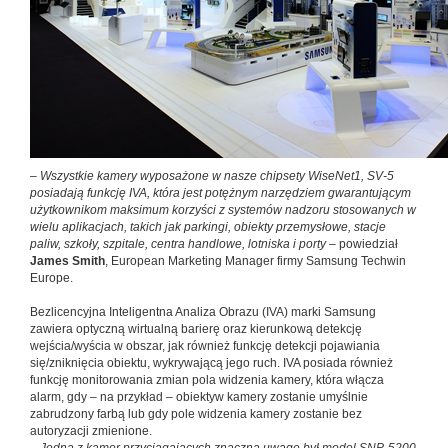
–
Wszystkie kamery wyposażone w nasze chipsety WiseNet1, SV-5
posiadają funkcję IVA, która jest potężnym narzędziem gwarantującym
użytkownikom maksimum korzyści z systemów nadzoru stosowanych w
wielu aplikacjach, takich jak parkingi, obiekty przemysłowe, stacje
paliw, szkoły, szpitale, centra handlowe, lotniska i porty
– powiedział
James Smith
, European Marketing Manager firmy Samsung Techwin
Europe.
Bezlicencyjna Inteligentna Analiza Obrazu (IVA) marki Samsung
zawiera optyczną wirtualną barierę oraz kierunkową detekcję
wejścia/wyścia w obszar, jak również funkcję detekcji pojawiania
się/zniknięcia obiektu, wykrywającą jego ruch. IVA posiada również
funkcję monitorowania zmian pola widzenia kamery, która włącza
alarm, gdy – na przykład – obiektyw kamery zostanie umyślnie
zabrudzony farbą lub gdy pole widzenia kamery zostanie bez
autoryzacji zmienione.