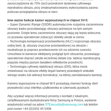
zaoszczędzenia do 70% (sic!) przestrzeni dyskowej cyfrowego
rejestratora obrazu, przy zmaksymalizowaniu wykorzystania pasma
podczas przeglądania obrazu w sieci.
Inne ważne funkcje kamer wyposażonych w chipset SV-5:
–
Super Dynamic Range
(SSDR) automatycznie rozjaśnia zaciemnione
obszary kadru pozostawiając obszary jaśniejsze na tym samym
poziomie. Dzięki temu zaciemnione obszary stają się lepiej widoczne,
co pozwala operatorowi zobaczyć obiekty ukryte w cieniu
– Technologia kompensacji prześwietlenia (HLC) rozpoznaje obszary
ostrej bieli, (tj. obszary znacznie prześwietlone) na obrazie i
neutralizuje je poprzez przetworzenie ich na odcienie szarości.
Umożliwia to kamerze efektywny podgląd tych obszarów, pozwalając
operatorowi dojrzeć ukryte wcześniej detale (np. tablicę rejestracyjną
pojazdu między jasnym światłem reflektorów przednich).
– Technologia cyfrowej stabilizacji obrazu (DIS), która może
zniwelować na obrazie efekty drgań kamery powstałych wskutek
silnego wiatru lub wibracji konstrukcji, na której zainstalowano kamerę.
Kamery wyposażone w chipset W-5 posiadają również funkcję stref
prywatności oraz interfejs użytkownika w czternastu językach.
Aby uzyskać więcej informacji prosimy o kontakt z lokalnymi,
certyfikowanymi dystrybutorami firmy Samsung w Polsce, wysłanie
wiadomości email na adres
STEsecurity@samsung.com
lub telefon
pod numer +44 (0)1932 45 5308.