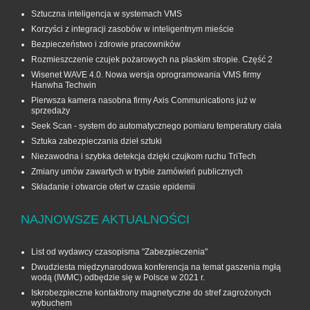
Sztuczna inteligencja w systemach VMS
Korzyści z integracji zasobów w inteligentnym mieście
Bezpieczeństwo i zdrowie pracowników
Rozmieszczenie czujek pożarowych na płaskim stropie. Część 2
Wisenet WAVE 4.0. Nowa wersja oprogramowania VMS firmy
Hanwha Techwin
Pierwsza kamera nasobna firmy Axis Communications już w
sprzedaży
Seek Scan - system do automatycznego pomiaru temperatury ciała
Sztuka zabezpieczania dzieł sztuki
Niezawodna i szybka detekcja dzięki czujkom ruchu TriTech
Zmiany umów zawartych w trybie zamówień publicznych
Składanie i otwarcie ofert w czasie epidemii
NAJNOWSZE AKTUALNOŚCI
List od wydawcy czasopisma "Zabezpieczenia"
Dwudziesta międzynarodowa konferencja na temat gaszenia mgłą
wodą (IWMC) odbędzie się w Polsce w 2021 r.
Iskrobezpieczne kontaktrony magnetyczne do stref zagrożonych
wybuchem