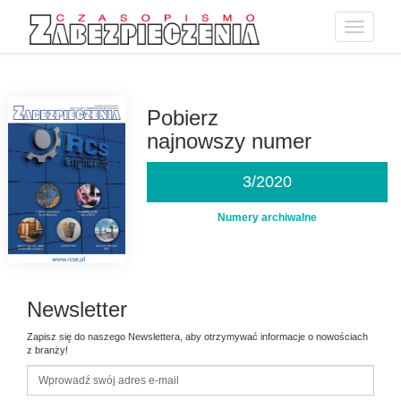
Toggle
navigatio
Przejdź
do
treści
Pobierz
najnowszy numer
3/2020
Numery archiwalne
Newsletter
Zapisz się do naszego Newslettera, aby otrzymywać informacje o nowościach
z branży!