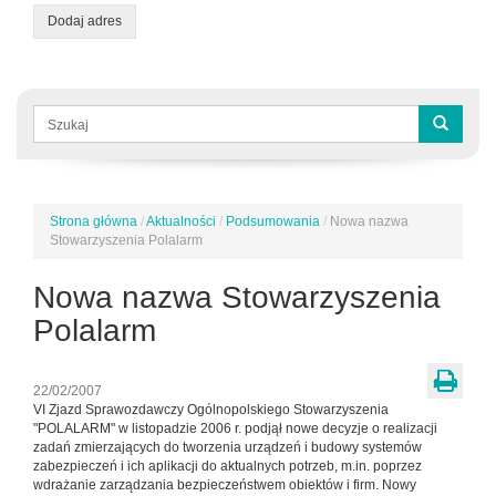
Dodaj adres
Formularz
wyszukiwania
Szukaj
Strona główna
/
Aktualności
/
Podsumowania
/
Nowa nazwa
Jesteś
Stowarzyszenia Polalarm
tutaj
Nowa nazwa Stowarzyszenia
Polalarm
22/02/2007
VI Zjazd Sprawozdawczy Ogólnopolskiego Stowarzyszenia
"POLALARM" w listopadzie 2006 r. podjął nowe decyzje o realizacji
zadań zmierzających do tworzenia urządzeń i budowy systemów
zabezpieczeń i ich aplikacji do aktualnych potrzeb, m.in. poprzez
wdrażanie zarządzania bezpieczeństwem obiektów i firm.
Nowy