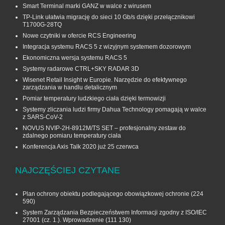
Smart Terminal marki GANZ w walce z wirusem
TP-Link ułatwia migrację do sieci 10 Gb/s dzięki przełącznikowi
T1700G‑28TQ
Nowe czytniki w ofercie RCS Engineering
Integracja systemu RACS 5 z wizyjnym systemem dozorowym
Ekonomiczna wersja systemu RACS 5
Systemy radarowe CTRL+SKY RADAR 3D
Wisenet Retail Insight w Europie. Narzędzie do efektywnego
zarządzania w handlu detalicznym
Pomiar temperatury ludzkiego ciała dzięki termowizji
Systemy zliczania ludzi firmy Dahua Technology pomagają w walce
z SARS-CoV-2
NOVUS NVIP-2H-8912M/TS SET – profesjonalny zestaw do
zdalnego pomiaru temperatury ciała
Konferencja Axis Talk 2020 już 25 czerwca
NAJCZĘŚCIEJ CZYTANE
Plan ochrony obiektu podlegającego obowiązkowej ochronie
(224
590)
System Zarządzania Bezpieczeństwem Informacji zgodny z ISO/IEC
27001 (cz. 1.). Wprowadzenie
(111 130)