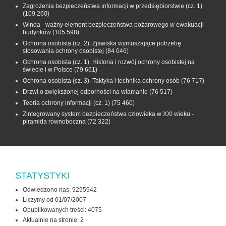
Zagrożenia bezpieczeństwa informacji w przedsiębiorstwie (cz. 1)
(109 260)
Winda - ważny element bezpieczeństwa pożarowego w ewakuacji
budynków
(105 598)
Ochrona osobista (cz. 2). Zjawiska wymuszające potrzebę
stosowania ochrony osobistej
(84 046)
Ochrona osobista (cz. 1). Historia i rozwój ochrony osobistej na
świecie i w Polsce
(79 661)
Ochrona osobista (cz. 3). Taktyka i technika ochrony osób
(76 717)
Drzwi o zwiększonej odporności na włamanie
(76 517)
Teoria ochrony informacji (cz. 1)
(75 460)
Zintegrowany system bezpieczeństwa człowieka w XXI wieku -
piramida równoboczna
(72 322)
STATYSTYKI
Odwiedzono nas: 9295942
Liczymy od 01/07/2007
Opublikowanych treści: 4075
Aktualnie na stronie:
2