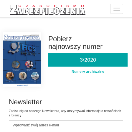
Toggle
navigatio
Przejdź
do
treści
Pobierz
najnowszy numer
3/2020
Numery archiwalne
Newsletter
Zapisz się do naszego Newslettera, aby otrzymywać informacje o nowościach
z branży!