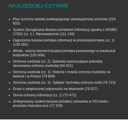
NAJCZĘŚCIEJ CZYTANE
Plan ochrony obiektu podlegającego obowiązkowej ochronie
(224
603)
System Zarządzania Bezpieczeństwem Informacji zgodny z ISO/IEC
27001 (cz. 1.). Wprowadzenie
(111 136)
Zagrożenia bezpieczeństwa informacji w przedsiębiorstwie (cz. 1)
(109 265)
Winda - ważny element bezpieczeństwa pożarowego w ewakuacji
budynków
(105 606)
Ochrona osobista (cz. 2). Zjawiska wymuszające potrzebę
stosowania ochrony osobistej
(84 051)
Ochrona osobista (cz. 1). Historia i rozwój ochrony osobistej na
świecie i w Polsce
(79 669)
Ochrona osobista (cz. 3). Taktyka i technika ochrony osób
(76 723)
Drzwi o zwiększonej odporności na włamanie
(76 527)
Teoria ochrony informacji (cz. 1)
(75 472)
Zintegrowany system bezpieczeństwa człowieka w XXI wieku -
piramida równoboczna
(72 328)