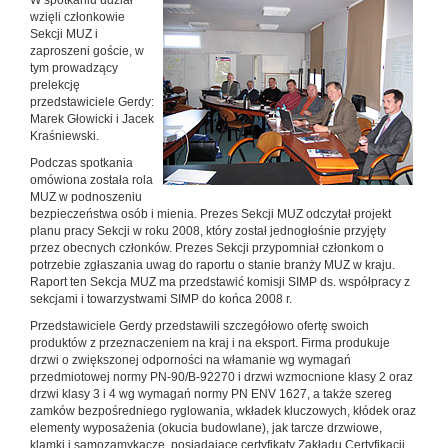
W spotkaniu udział
wzięli członkowie
Sekcji MUZ i
zaproszeni goście, w
tym prowadzący
prelekcję
przedstawiciele Gerdy:
Marek Głowicki i Jacek
Kraśniewski.
Podczas spotkania
omówiona została rola
MUZ w podnoszeniu
bezpieczeństwa osób i mienia. Prezes Sekcji MUZ odczytał projekt
planu pracy Sekcji w roku 2008, który został jednogłośnie przyjęty
przez obecnych członków. Prezes Sekcji przypomniał członkom o
potrzebie zgłaszania uwag do raportu o stanie branży MUZ w kraju.
Raport ten Sekcja MUZ ma przedstawić komisji SIMP ds. współpracy z
sekcjami i towarzystwami SIMP do końca 2008 r.
Przedstawiciele Gerdy przedstawili szczegółowo ofertę swoich
produktów z przeznaczeniem na kraj i na eksport. Firma produkuje
drzwi o zwiększonej odporności na włamanie wg wymagań
przedmiotowej normy PN-90/B-92270 i drzwi wzmocnione klasy 2 oraz
drzwi klasy 3 i 4 wg wymagań normy PN ENV 1627, a także szereg
zamków bezpośredniego ryglowania, wkładek kluczowych, kłódek oraz
elementy wyposażenia (okucia budowlane), jak tarcze drzwiowe,
klamki i samozamykacze, posiadające certyfikaty Zakładu Certyfikacji