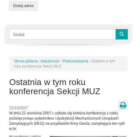
Dodaj adres
Formularz
wyszukiwania
Szukaj
Strona główna
/
Aktualności
/
Podsumowania
/
Ostatnia w tym
Jesteś
roku konferencja Sekcji MUZ
tutaj
Ostatnia w tym roku
konferencja Sekcji MUZ
15/10/2007
W dniu 21 września 2007 r. odbyła się kolejna konferencja z cyklu
poświęconego wytwórstwu i dystrybucji Mechanicznych Urządzeń
Zamykających (MUZ) na przykładzie firmy Gerda, zamykająca ten cykl
w br.