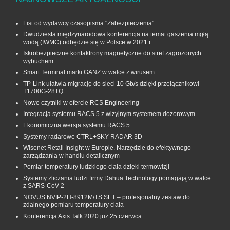
List od wydawcy czasopisma "Zabezpieczenia"
Dwudziesta międzynarodowa konferencja na temat gaszenia mgłą
wodą (IWMC) odbędzie się w Polsce w 2021 r.
Iskrobezpieczne kontaktrony magnetyczne do stref zagrożonych
wybuchem
Smart Terminal marki GANZ w walce z wirusem
TP-Link ułatwia migrację do sieci 10 Gb/s dzięki przełącznikowi
T1700G‑28TQ
Nowe czytniki w ofercie RCS Engineering
Integracja systemu RACS 5 z wizyjnym systemem dozorowym
Ekonomiczna wersja systemu RACS 5
Systemy radarowe CTRL+SKY RADAR 3D
Wisenet Retail Insight w Europie. Narzędzie do efektywnego
zarządzania w handlu detalicznym
Pomiar temperatury ludzkiego ciała dzięki termowizji
Systemy zliczania ludzi firmy Dahua Technology pomagają w walce
z SARS-CoV-2
NOVUS NVIP-2H-8912M/TS SET – profesjonalny zestaw do
zdalnego pomiaru temperatury ciała
Konferencja Axis Talk 2020 już 25 czerwca