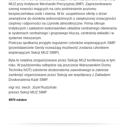
MUZ przy Instytucie Mechaniki Precyzyjnej (IMP). Zaprezentowano
szereg nowości mających na celu podniesienie poziomu
bezpieczeństwa osób i mienia. W br. uzupełniono ofertę o drzwi
zewnętrzne do domków jednorodzinnych o zwiększonej izolacyjności
cieplnej i odporności na czynniki atmosferyczne. Firma oferuje
instytucjom i zakładom wykonawstwo układów centralnego otwierania
w systemach centralnego i grupowego klucza, centralnej wkładki i w
systemie mieszanym.
Podczas spotkania przyjęto regulamin członków wspierających SIMP
(przedstawiciele Gerdy rozważają możliwość zostania członkiem
wspierającym Sekcji MUZ SIMP).
Była to ostatnia zorganizowane przez Sekcję MUZ konferencja w tym
roku. W październiku odbędzie się jeszcze(w Warszawskim Domu
Technika NOT) szkolenie doskonalenia zawodowego w zakresie
zamknięć organizowane przez Sekcję we współpracy z Zakładem
Doskonalenia Kadr SIMP.
mgr inż. mech. Józef Rudziński
prezes Sekcji MUZ SIMP
4970 odsłon