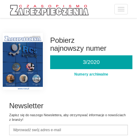
Toggle
navigatio
Przejdź
do
treści
Pobierz
najnowszy numer
3/2020
Numery archiwalne
Newsletter
Zapisz się do naszego Newslettera, aby otrzymywać informacje o nowościach
z branży!