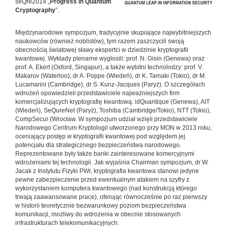
seQre2014 „
Progress in Quantum
Cryptography
”.
Międzynarodowe sympozjum, tradycyjnie skupiające najwybitniejszych
naukowców (również noblistów), tym razem zaszczycili swoją
obecnością światowej sławy ekspertci w dziedzinie kryptografii
kwantowej. Wykłady plenarne wygłosili: prof. N. Gisin (Genewa) oraz
prof. A. Ekert (Oxford, Singapur), a także wybitni technolodzy: prof. V.
Makarov (Waterloo), dr A. Poppe (Wiedeń), dr K. Tamaki (Tokio), dr M.
Lucamarini (Cambridge), dr S. Kunz-Jacques (Paryż). O szczegółach
wdrożeń opowiedzieli przedstawiciele najważniejszych firm
komercjalizujących kryptografię kwantową: idQuantique (Genewa), AIT
(Wiedeń), SeQureNet (Paryż), Toshiba (Cambridge/Tokio), NTT (Tokio),
CompSecur (Wrocław. W sympozjum udział wzięli przedstawiciele
Narodowego Centrum Kryptologii utworzonego przy MON w 2013 roku,
oceniający postęp w kryptografii kwantowej pod względem jej
potencjału dla strategicznego bezpieczeństwa narodowego.
Reprezentowane były także banki zainteresowane komercyjnymi
wdrożeniami tej technologii. Jak wyjaśnia Chairman sympozjum, dr W.
Jacak z Instytutu Fizyki PWr, kryptografia kwantowa stanowi jedyne
pewne zabezpieczenie przed ewentualnym atakiem na szyfry z
wykorzystaniem komputera kwantowego (nad konstrukcją którego
trwają zaawansowane prace), oferując równocześnie po raz pierwszy
w historii teoretycznie bezwarunkowy poziom bezpieczeństwa
komunikacji, możliwy do wdrożenia w obecnie stosowanych
infrastrukturach telekomunikacyjnych.