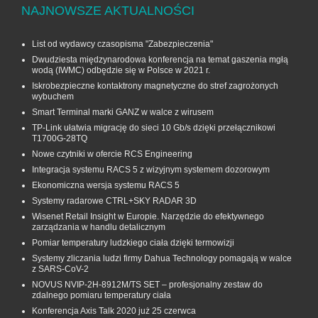
NAJNOWSZE AKTUALNOŚCI
List od wydawcy czasopisma "Zabezpieczenia"
Dwudziesta międzynarodowa konferencja na temat gaszenia mgłą
wodą (IWMC) odbędzie się w Polsce w 2021 r.
Iskrobezpieczne kontaktrony magnetyczne do stref zagrożonych
wybuchem
Smart Terminal marki GANZ w walce z wirusem
TP-Link ułatwia migrację do sieci 10 Gb/s dzięki przełącznikowi
T1700G‑28TQ
Nowe czytniki w ofercie RCS Engineering
Integracja systemu RACS 5 z wizyjnym systemem dozorowym
Ekonomiczna wersja systemu RACS 5
Systemy radarowe CTRL+SKY RADAR 3D
Wisenet Retail Insight w Europie. Narzędzie do efektywnego
zarządzania w handlu detalicznym
Pomiar temperatury ludzkiego ciała dzięki termowizji
Systemy zliczania ludzi firmy Dahua Technology pomagają w walce
z SARS-CoV-2
NOVUS NVIP-2H-8912M/TS SET – profesjonalny zestaw do
zdalnego pomiaru temperatury ciała
Konferencja Axis Talk 2020 już 25 czerwca