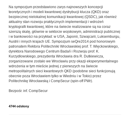
Na sympozjum przedstawiono zarys najnowszych koncepcji
teoretycznych i modeli kwantowej dystrybucji klucza (QKD) oraz
bezpiecznej nielokalnej komunikacji kwantowej (QSDC), jak również
aktualny stan rozwoju praktycznych implementacji i wdrożeń
kryptografii kwantowej, które na świecie realizowane są na coraz
szerszą skalę, głównie w sektorze wojskowym, administracji publicznej
i w bankowości na przykład: w USA, Japonii, Szwajcarii, Luksemburgu,
Austrii i innych krajach UE. Sympozjum seQre2014 pod honorowym
patronatem Rektora Politechniki Wrocławskiej prof. T. Więckowskiego,
dyrektora Narodowego Centrum Badań i Rozwoju prof. K.
Kurzydłowskiego, prezydenta Wrocławia dra R. Dutkiewicza,
zorganizowane zostało we Wrocławiu przy okazji eksperymentalnego
wdrożenia w tym mieście jednej z pierwszych na świecie
metropolitalnych sieci kwantowych QKD (podobne sieci funkcjonują
obecnie poza Wrocławiem tylko w Wiedniu i w Tokio) przez
Politechnikę Wrocławską i CompSecur (spin-off PWr).
Bezpośr. inf. CompSecur
4744 odsłony