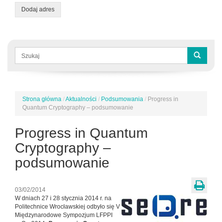
Dodaj adres
Formularz
wyszukiwania
Szukaj
Strona główna
/
Aktualności
/
Podsumowania
/
Progress in
Jesteś
Quantum Cryptography – podsumowanie
tutaj
Progress in Quantum
Cryptography –
podsumowanie
03/02/2014
W dniach 27 i 28 stycznia 2014 r. na
Politechnice Wrocławskiej odbyło się V
Międzynarodowe Sympozjum LFPPI