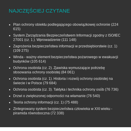
NAJCZĘŚCIEJ CZYTANE
Plan ochrony obiektu podlegającego obowiązkowej ochronie
(224
615)
System Zarządzania Bezpieczeństwem Informacji zgodny z ISO/IEC
27001 (cz. 1.). Wprowadzenie
(111 148)
Zagrożenia bezpieczeństwa informacji w przedsiębiorstwie (cz. 1)
(109 275)
Winda - ważny element bezpieczeństwa pożarowego w ewakuacji
budynków
(105 614)
Ochrona osobista (cz. 2). Zjawiska wymuszające potrzebę
stosowania ochrony osobistej
(84 061)
Ochrona osobista (cz. 1). Historia i rozwój ochrony osobistej na
świecie i w Polsce
(79 684)
Ochrona osobista (cz. 3). Taktyka i technika ochrony osób
(76 736)
Drzwi o zwiększonej odporności na włamanie
(76 540)
Teoria ochrony informacji (cz. 1)
(75 488)
Zintegrowany system bezpieczeństwa człowieka w XXI wieku -
piramida równoboczna
(72 338)