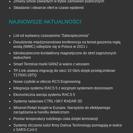
Zmiany umów zawartych w trybie zamówień publicznych
Składanie i otwarcie ofert w czasie epidemii
NAJNOWSZE AKTUALNOŚCI
List od wydawcy czasopisma "Zabezpieczenia"
Dwudziesta międzynarodowa konferencja na temat gaszenia mgłą
wodą (IWMC) odbędzie się w Polsce w 2021 r.
Iskrobezpieczne kontaktrony magnetyczne do stref zagrożonych
wybuchem
Smart Terminal marki GANZ w walce z wirusem
TP-Link ułatwia migrację do sieci 10 Gb/s dzięki przełącznikowi
T1700G‑28TQ
Nowe czytniki w ofercie RCS Engineering
Integracja systemu RACS 5 z wizyjnym systemem dozorowym
Ekonomiczna wersja systemu RACS 5
Systemy radarowe CTRL+SKY RADAR 3D
Wisenet Retail Insight w Europie. Narzędzie do efektywnego
zarządzania w handlu detalicznym
Pomiar temperatury ludzkiego ciała dzięki termowizji
Systemy zliczania ludzi firmy Dahua Technology pomagają w walce
z SARS-CoV-2