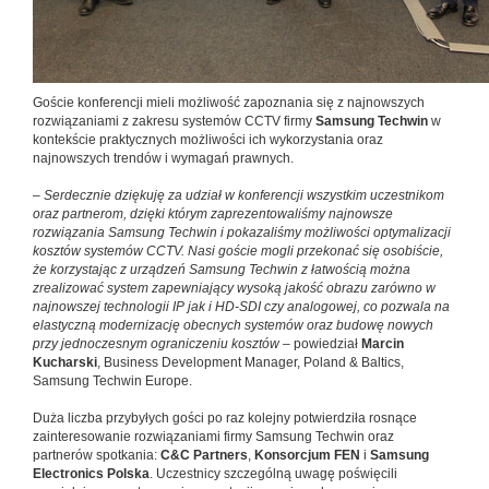
Goście konferencji mieli możliwość zapoznania się z najnowszych
rozwiązaniami z zakresu systemów CCTV firmy
Samsung Techwin
w
kontekście praktycznych możliwości ich wykorzystania oraz
najnowszych trendów i wymagań prawnych.
–
Serdecznie dziękuję za udział w konferencji wszystkim uczestnikom
oraz partnerom, dzięki którym zaprezentowaliśmy najnowsze
rozwiązania Samsung Techwin i pokazaliśmy możliwości optymalizacji
kosztów systemów CCTV. Nasi goście mogli przekonać się osobiście,
że korzystając z urządzeń Samsung Techwin z łatwością można
zrealizować system zapewniający wysoką jakość obrazu zarówno w
najnowszej technologii IP jak i HD-SDI czy analogowej, co pozwala na
elastyczną modernizację obecnych systemów oraz budowę nowych
przy jednoczesnym ograniczeniu kosztów
– powiedział
Marcin
Kucharski
, Business Development Manager, Poland & Baltics,
Samsung Techwin Europe.
Duża liczba przybyłych gości po raz kolejny potwierdziła rosnące
zainteresowanie rozwiązaniami firmy Samsung Techwin oraz
partnerów spotkania:
C&C Partners
,
Konsorcjum FEN
i
Samsung
Electronics Polska
. Uczestnicy szczególną uwagę poświęcili