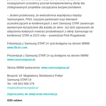
rozwiązaniom uczestnicy poznali komplementarną ofertę dla
zintegrowanych projektów zarządzania bezpieczeństwem.
–
Jestem przekonany, że wielostronna współpraca między
Samsungiem, PISA, naszymi partnerami oraz klientami
uczestniczącymi w konferencjach z serii Samsung STAR zaowocuje
wymiernymi korzyściami dla każdej ze stron. Już dziś zapraszam do
obejrzenia kolejnych nowości produktowych z oferty Samsunga na
konferencji STAR w 2015 roku
– powiedział Piotr Rogalewski.
Fotorelacja z Samsung STAR’14: jest dostępna na stronie WWW:
www.flickr.com
.
Prezentacje z Samsung STAR’14 są dostępne na stronie WWW:
www.samsungstar.pl
.
Strona WWW wydarzenia:
www.samsungstar.pl
.
Bezpośr. inf. Magdalena Skórkiewicz-Foltyn
Samsung STAR’14
Tel.:+48 603 568 379
magda@samsungstar.pl
Zapraszamy do obejrzenia fotorelacji
.
4191 odsłon