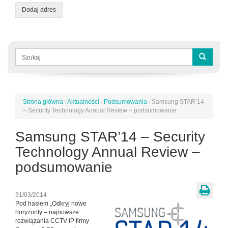
Dodaj adres
Formularz
wyszukiwania
Szukaj
Strona główna
/
Aktualności
/
Podsumowania
/
Samsung STAR’14
Jesteś
– Security Technology Annual Review – podsumowanie
tutaj
Samsung STAR’14 – Security
Technology Annual Review –
podsumowanie
31/03/2014
Pod hasłem „Odkryj nowe
horyzonty – najnowsze
rozwiązania CCTV IP firmy