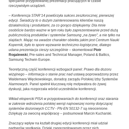
specjalnie przygotowanej prezentacji pracujących w czasie
rzeczywistym urządzeń.
–
Konferencja STAR’14 powtórzyła sukces zeszłorocznej, pierwszej
edycji. Świadczy to o dużym zainteresowaniu klientów naszą
działalnością i produktami, za co gorąco dziękujemy. Dla mnie
osobiście bardzo ważne w tym roku było zaprezentowanie przed dużą
publicznością produktów i systemów Samsung „na żywo”, a nie tylko na
slajdach. Mając na uwadze charakter obiektu jakim jest Centrum Nauki
Kopernik, było to spore wyzwanie techniczno-logistyczne, dlatego
udana prezentacja cieszy szczególnie
– skomentował
Piotr
Rogalewski
, Pre-sales and Technical Manager, Poland & Baltics,
Samsung Techwin Europe.
Teoretyczną część konferencji wzbogacił panel:
Prawo dla dozoru
wizyjnego – informacja o stanie prac nad ustawą
poprowadzony przez
Waldemara Więckowskiego, doradcę zarządu Polskiej Izby Systemów
Alarmowych. Panel spełnił kluczową rolę motywatora do żywej
dyskusji, jaka rozgorzała wśród uczestników konferencji.
Wkład ekspercki PISA w przygotowaniach do konferencji oraz starania
w zakresie wdrożenia polskiej wersji najnowszej normy dotyczącej
systemów dozorowych CCTV - PN-EN 50132-7 są nieocenione.
Dziękuję za owocną współpracę
– podsumował Marcin Kucharski.
Znaczący wpływ na kształt drugiej edycji konferencji miał udział
partnerów spotkania. Dzięki zaprezentowanym przez nich