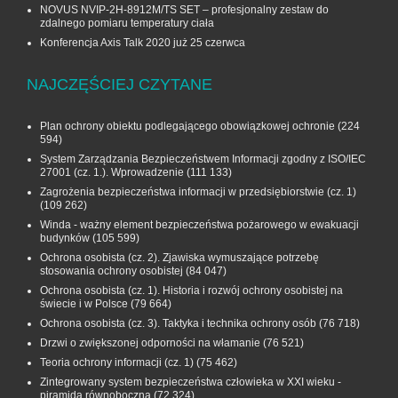
NOVUS NVIP-2H-8912M/TS SET – profesjonalny zestaw do
zdalnego pomiaru temperatury ciała
Konferencja Axis Talk 2020 już 25 czerwca
NAJCZĘŚCIEJ CZYTANE
Plan ochrony obiektu podlegającego obowiązkowej ochronie
(224
594)
System Zarządzania Bezpieczeństwem Informacji zgodny z ISO/IEC
27001 (cz. 1.). Wprowadzenie
(111 133)
Zagrożenia bezpieczeństwa informacji w przedsiębiorstwie (cz. 1)
(109 262)
Winda - ważny element bezpieczeństwa pożarowego w ewakuacji
budynków
(105 599)
Ochrona osobista (cz. 2). Zjawiska wymuszające potrzebę
stosowania ochrony osobistej
(84 047)
Ochrona osobista (cz. 1). Historia i rozwój ochrony osobistej na
świecie i w Polsce
(79 664)
Ochrona osobista (cz. 3). Taktyka i technika ochrony osób
(76 718)
Drzwi o zwiększonej odporności na włamanie
(76 521)
Teoria ochrony informacji (cz. 1)
(75 462)
Zintegrowany system bezpieczeństwa człowieka w XXI wieku -
piramida równoboczna
(72 324)