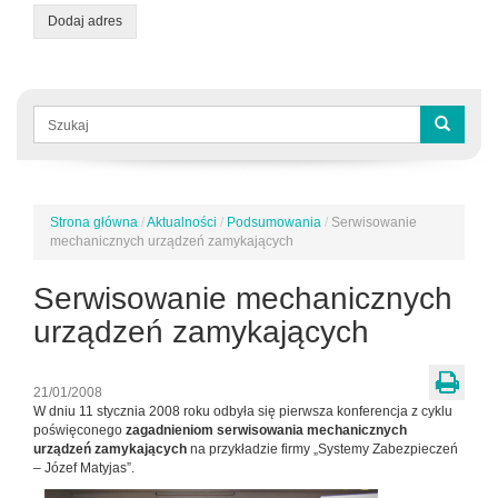
Dodaj adres
Formularz
wyszukiwania
Szukaj
Strona główna
/
Aktualności
/
Podsumowania
/
Serwisowanie
Jesteś
mechanicznych urządzeń zamykających
tutaj
Serwisowanie mechanicznych
urządzeń zamykających
21/01/2008
W dniu 11 stycznia 2008 roku odbyła się pierwsza konferencja z cyklu
poświęconego
zagadnieniom serwisowania mechanicznych
urządzeń zamykających
na przykładzie firmy „Systemy Zabezpieczeń
– Józef Matyjas”.