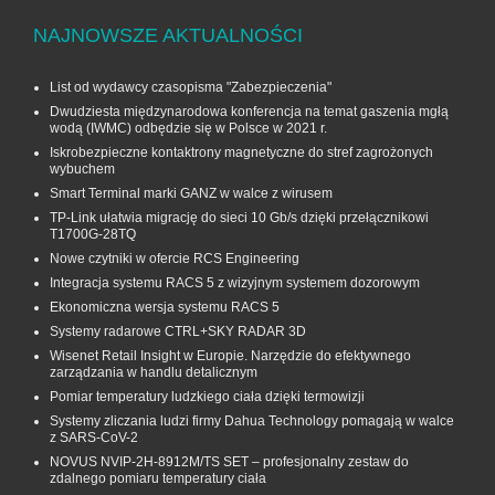
NAJNOWSZE AKTUALNOŚCI
List od wydawcy czasopisma "Zabezpieczenia"
Dwudziesta międzynarodowa konferencja na temat gaszenia mgłą
wodą (IWMC) odbędzie się w Polsce w 2021 r.
Iskrobezpieczne kontaktrony magnetyczne do stref zagrożonych
wybuchem
Smart Terminal marki GANZ w walce z wirusem
TP-Link ułatwia migrację do sieci 10 Gb/s dzięki przełącznikowi
T1700G‑28TQ
Nowe czytniki w ofercie RCS Engineering
Integracja systemu RACS 5 z wizyjnym systemem dozorowym
Ekonomiczna wersja systemu RACS 5
Systemy radarowe CTRL+SKY RADAR 3D
Wisenet Retail Insight w Europie. Narzędzie do efektywnego
zarządzania w handlu detalicznym
Pomiar temperatury ludzkiego ciała dzięki termowizji
Systemy zliczania ludzi firmy Dahua Technology pomagają w walce
z SARS-CoV-2
NOVUS NVIP-2H-8912M/TS SET – profesjonalny zestaw do
zdalnego pomiaru temperatury ciała