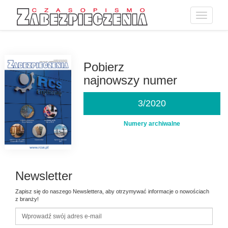
Toggle
navigatio
Przejdź
do
treści
Pobierz
najnowszy numer
3/2020
Numery archiwalne
Newsletter
Zapisz się do naszego Newslettera, aby otrzymywać informacje o nowościach
z branży!