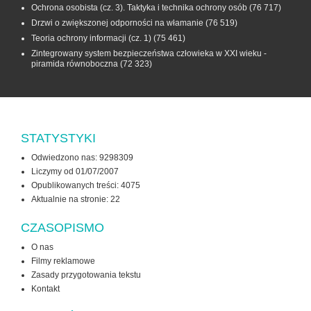
Ochrona osobista (cz. 3). Taktyka i technika ochrony osób
(76 717)
Drzwi o zwiększonej odporności na włamanie
(76 519)
Teoria ochrony informacji (cz. 1)
(75 461)
Zintegrowany system bezpieczeństwa człowieka w XXI wieku -
piramida równoboczna
(72 323)
STATYSTYKI
Odwiedzono nas: 9298309
Liczymy od 01/07/2007
Opublikowanych treści: 4075
Aktualnie na stronie:
22
CZASOPISMO
O nas
Filmy reklamowe
Zasady przygotowania tekstu
Kontakt