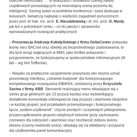
obecnie niemożliwa …” to wskazano i omówiono szereg metod
cząstkowych pozwalających na miarodajną ocenę poziomu tej
inteligencji. Szereg pytań uczestników konferencji i żywa dyskusja w
kuluarach, świadczą najlepiej o ważkości zagadnień poruszonych
przez prof. dr hab. inż. arch.
E. Niezabitowską
i dr. inż. arch.
D. Masły
,
jak też o potrzebach rynku – co do jakości i sprawności
wprowadzanych rozwiązań praktycznych.
–
Prezentacja Andrzeja Kołodyńskiego z firmy DeltaCenter
pokazała
teorię sieci BACnet oraz obiekty jej bezpośredniego zastosowania, to
dla tych wciąż wątpiących w BMS, jako krótkie pokazanie i
przypomnienie, że funkcjonujemy w społeczeństwie informacyjnym (III
fali – wg HiA Tofflerów).
– Niejako za praktyczne uzupełnienie powyższej idei można uznać
prezentację interfejsu „człowiek-budynek” dla funkcjonującego
kompleksowego rozwiązania EIB/KNX, omówioną przez
Krzysztofa
Sasina z firmy ABB
. Sterownik realizujący menu składające się z
ośmiu grup głównych (po 15 pozycji każda) oraz wyświetlający
dodatkowe komunikaty ostrzegawcze (wg pozycji) i alarmowe (wspólne
i w każdej grupie), jest przykładem przemyślanego i funkcjonalnego
łącza „system-użytkownik”. Użycie prostych i oczywistych piktogramów,
przyporządkowanie grupom odrębnych kolorów (przy zachowaniu
czerwieni dla ostrzeżeń i alarmów) oraz możliwość doboru koloru
ekranu (czarny-niebieski-szary), składają się na efektywny i przyjazny
dla użytkownika panel komunikacyjny.