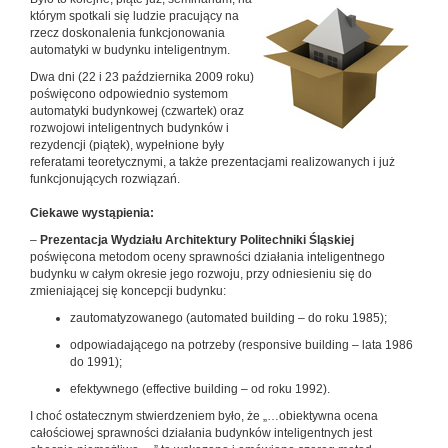
którym spotkali się ludzie pracujący na
rzecz doskonalenia funkcjonowania
automatyki w budynku inteligentnym.
Dwa dni (22 i 23 października 2009 roku)
poświęcono odpowiednio systemom
automatyki budynkowej (czwartek) oraz
rozwojowi inteligentnych budynków i
rezydencji (piątek), wypełnione były
referatami teoretycznymi, a także prezentacjami realizowanych i już
funkcjonujących rozwiązań.
Ciekawe wystąpienia:
–
Prezentacja Wydziału Architektury Politechniki Śląskiej
poświęcona metodom oceny sprawności działania inteligentnego
budynku w całym okresie jego rozwoju, przy odniesieniu się do
zmieniającej się koncepcji budynku:
zautomatyzowanego (automated building – do roku 1985);
odpowiadającego na potrzeby (responsive building – lata 1986
do 1991);
efektywnego (effective building – od roku 1992).
I choć ostatecznym stwierdzeniem było, że „…obiektywna ocena
całościowej sprawności działania budynków inteligentnych jest