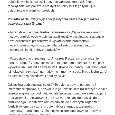
objaśniła w niej celowość i potrzebę wprowadzenia w UE tego
rozwiązania, ale pokazała praktyczne korzyści z tego tytułu, już
osiągnięte w warunkach polskich.
Ponadto warte uwagi były specjalistyczne prezentacje z zakresu
bezpieczeństwa (5 panel)
– Przedstawione przez
Piotra Januszewicza
„Wykorzystanie analiz
niezawodnościowych w optymalizacji kosztów eksploatacji systemów
bezpieczeństwa” prezentowało wykorzystanie parametrów
niezawodnościowych urządzeń dla potrzeb obniżenia kosztów
eksploatacji inteligentnych budynków.
– Przedstawione przez dra inż.
Andrzeja Ryczera
wprowadzenie
terminu „stopień zabezpieczenia inteligentnego budynku (SZIB)” przy
wykorzystaniu metod z zakresu POE (Post-Occupancy Evaluation) oraz
istniejących rozwiązań normatywnych (normy i specyfikacje techniczne)
z zakresu bezpieczeństwa i analizy ryzyka.
Jak można podsumować całość? To było na pewno potrzebne i
interesujące spotkanie, pozwoliło jego uczestnikom rozszerzyć nie tylko
teoretyczną wiedzę podmiotową, ale także zapoznać się z realizacjami
praktycznymi prototypowymi oraz już wdrożonymi do praktyki dnia
codziennego. Dodatkowo odniesiono się do bieżących zagadnień
(certyfikaty energetyczne, problematyka energooszczędności
budynków), dano jednocześnie uczestnikom podstawy do dalszych