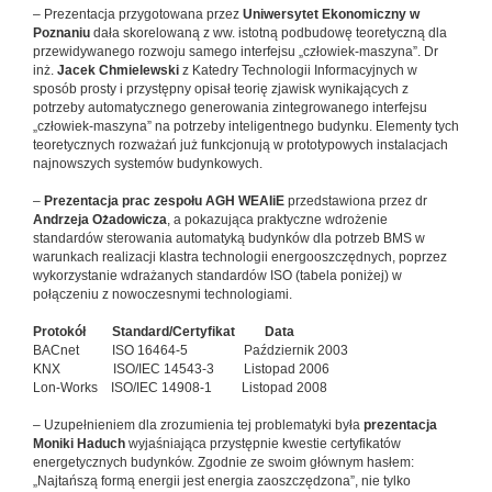
– Prezentacja przygotowana przez
Uniwersytet Ekonomiczny w
Poznaniu
dała skorelowaną z ww. istotną podbudowę teoretyczną dla
przewidywanego rozwoju samego interfejsu „człowiek-maszyna”. Dr
inż.
Jacek Chmielewski
z Katedry Technologii Informacyjnych w
sposób prosty i przystępny opisał teorię zjawisk wynikających z
potrzeby automatycznego generowania zintegrowanego interfejsu
„człowiek-maszyna” na potrzeby inteligentnego budynku. Elementy tych
teoretycznych rozważań już funkcjonują w prototypowych instalacjach
najnowszych systemów budynkowych.
–
Prezentacja prac zespołu AGH WEAIiE
przedstawiona przez dr
Andrzeja Ożadowicza
, a pokazująca praktyczne wdrożenie
standardów sterowania automatyką budynków dla potrzeb BMS w
warunkach realizacji klastra technologii energooszczędnych, poprzez
wykorzystanie wdrażanych standardów ISO (tabela poniżej) w
połączeniu z nowoczesnymi technologiami.
Protokół Standard/Certyfikat Data
BACnet ISO 16464-5 Październik 2003
KNX ISO/IEC 14543-3 Listopad 2006
Lon-Works ISO/IEC 14908-1 Listopad 2008
– Uzupełnieniem dla zrozumienia tej problematyki była
prezentacja
Moniki Haduch
wyjaśniająca przystępnie kwestie certyfikatów
energetycznych budynków. Zgodnie ze swoim głównym hasłem:
„Najtańszą formą energii jest energia zaoszczędzona”, nie tylko