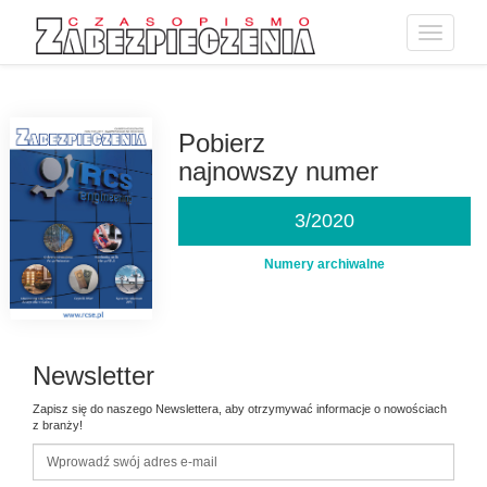
Toggle
navigatio
Przejdź
do
treści
Pobierz
najnowszy numer
3/2020
Numery archiwalne
Newsletter
Zapisz się do naszego Newslettera, aby otrzymywać informacje o nowościach
z branży!