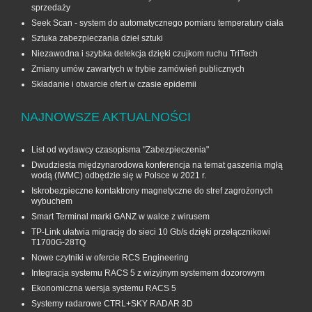
sprzedaży
Seek Scan - system do automatycznego pomiaru temperatury ciała
Sztuka zabezpieczania dzieł sztuki
Niezawodna i szybka detekcja dzięki czujkom ruchu TriTech
Zmiany umów zawartych w trybie zamówień publicznych
Składanie i otwarcie ofert w czasie epidemii
NAJNOWSZE AKTUALNOŚCI
List od wydawcy czasopisma "Zabezpieczenia"
Dwudziesta międzynarodowa konferencja na temat gaszenia mgłą
wodą (IWMC) odbędzie się w Polsce w 2021 r.
Iskrobezpieczne kontaktrony magnetyczne do stref zagrożonych
wybuchem
Smart Terminal marki GANZ w walce z wirusem
TP-Link ułatwia migrację do sieci 10 Gb/s dzięki przełącznikowi
T1700G‑28TQ
Nowe czytniki w ofercie RCS Engineering
Integracja systemu RACS 5 z wizyjnym systemem dozorowym
Ekonomiczna wersja systemu RACS 5
Systemy radarowe CTRL+SKY RADAR 3D