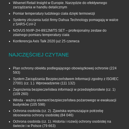
Wisenet Retail Insight w Europie. Narzędzie do efektywnego
zarządzania w handlu detalicznym
Pomiar temperatury ludzkiego ciała dzięki termowizji
Systemy zliczania ludzi firmy Dahua Technology pomagają w walce
z SARS-CoV-2
NOVUS NVIP-2H-8912M/TS SET – profesjonalny zestaw do
zdalnego pomiaru temperatury ciała
Konferencja Axis Talk 2020 już 25 czerwca
NAJCZĘŚCIEJ CZYTANE
Plan ochrony obiektu podlegającego obowiązkowej ochronie
(224
593)
System Zarządzania Bezpieczeństwem Informacji zgodny z ISO/IEC
27001 (cz. 1.). Wprowadzenie
(111 132)
Zagrożenia bezpieczeństwa informacji w przedsiębiorstwie (cz. 1)
(109 260)
Winda - ważny element bezpieczeństwa pożarowego w ewakuacji
budynków
(105 598)
Ochrona osobista (cz. 2). Zjawiska wymuszające potrzebę
stosowania ochrony osobistej
(84 046)
Ochrona osobista (cz. 1). Historia i rozwój ochrony osobistej na
świecie i w Polsce
(79 663)