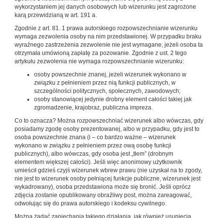
wykorzystaniem jej danych osobowych lub wizerunku jest zagrożone
karą przewidzianą w art. 191 a.
Zgodnie z art. 81. 1 prawa autorskiego rozpowszechnianie wizerunku
wymaga zezwolenia osoby na nim przedstawionej. W przypadku braku
wyraźnego zastrzeżenia zezwolenie nie jest wymagane, jeżeli osoba ta
otrzymała umówioną zapłatę za pozowanie. Zgodnie z ust. 2 tego
artykułu zezwolenia nie wymaga rozpowszechnianie wizerunku:
osoby powszechnie znanej, jeżeli wizerunek wykonano w
związku z pełnieniem przez nią funkcji publicznych, w
szczególności politycznych, społecznych, zawodowych;
osoby stanowiącej jedynie drobny element całości takiej jak
zgromadzenie, krajobraz, publiczna impreza.
Co to oznacza? Można rozpowszechniać wizerunek albo wówczas, gdy
posiadamy zgodę osoby prezentowanej, albo w przypadku, gdy jest to
osoba powszechnie znana (i – co bardzo ważne – wizerunek
wykonano w związku z pełnieniem przez ową osobę funkcji
publicznych), albo wówczas, gdy osoba jest „tłem” (drobnym
elementem większej całości). Jeśli więc anonimowy użytkownik
umieścił gdzieś czyjś wizerunek wbrew prawu (nie uzyskał na to zgody,
nie jest to wizerunek osoby pełniącej funkcje publiczne, wizerunek jest
wykadrowany), osoba przedstawiona może się bronić. Jeśli oprócz
zdjęcia zostanie opublikowany obraźliwy post, można zareagować,
odwołując się do prawa autorskiego i kodeksu cywilnego.
Można żądać zaniechania takiego działania, jak również usunięcia