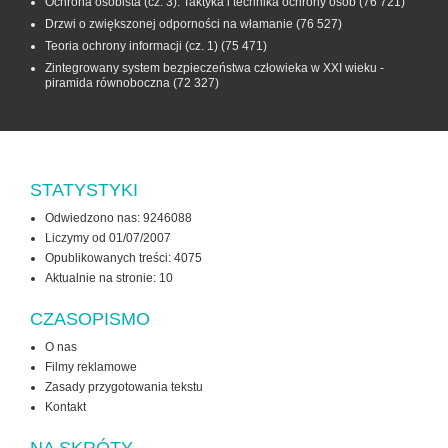
Ochrona osobista (cz. 3). Taktyka i technika ochrony osób
(76 721)
Drzwi o zwiększonej odporności na włamanie
(76 527)
Teoria ochrony informacji (cz. 1)
(75 471)
Zintegrowany system bezpieczeństwa człowieka w XXI wieku -
piramida równoboczna
(72 327)
STATYSTYKI
Odwiedzono nas: 9246088
Liczymy od 01/07/2007
Opublikowanych treści: 4075
Aktualnie na stronie:
10
CZASOPISMO
O nas
Filmy reklamowe
Zasady przygotowania tekstu
Kontakt
NA SKRÓTY