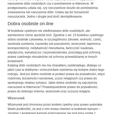
naruszenie dóbr osobistych czy o pomówienie w Internecie. W
postępowaniu ustala się, czy rzeczywiście doszło do pomówienia,
znieważenia lub naruszenia dóbr. Ustala się też tożsamość
naruszyciela. Jedno i drugie jest dość skomplikowane.
Dobra osobiste on-line
W kodeksie cywilnym nie zdefiniowano dóbr osobistych, ale
wymieniono różne spośród nich. Zgodnie z art. 23 kodeksu cywilnego
dobra osobiste człowieka, w szczególności zdrowie, wolność, cześć,
swoboda sumienia, nazwisko lub pseudonim, wizerunek, tajemnica
korespondencji, nietykalność mieszkania, twórczość naukowa,
artystyczna, wynalazcza i racjonalizatorska, pozostają pod ochroną
prawa cywilnego niezależnie od ochrony przewidzianej w innych
przepisach.
Katalog dóbr osobistych nie ma charakteru zamkniętego, dlatego co
jakiś czas w doktrynie i orzecznictwie wymienia się kolejne dobro tego
rodzaju. Jest już dobro osobiste w postaci prawa do prywatności, więzi
rodzinnej, tożsamości narodowej, uczuć religijnych czy prawa do
spokojnego relaksu (urlopu). Jakie dobra osobiste są najczęściej
naruszane w Internecie? Prawdopodobnie prawo do prywatności,
prawo do dobrego imienia, wizerunek oraz uczucia religijne.
Wizerunek
Wizerunek jest chroniony przez kodeks cywilny oraz prawo autorskie.
Warto podkreślić, że jest o nim mowa również w kodeksie karnym –
zgodnie z kodeksem karnym podszywanie się pod inną osobę z