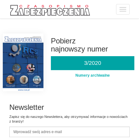
Toggle
navigatio
Przejdź
do
treści
Pobierz
najnowszy numer
3/2020
Numery archiwalne
Newsletter
Zapisz się do naszego Newslettera, aby otrzymywać informacje o nowościach
z branży!