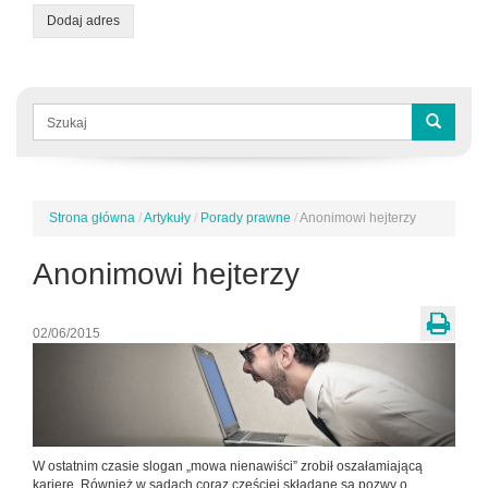
Dodaj adres
Formularz
wyszukiwania
Szukaj
Strona główna
/
Artykuły
/
Porady prawne
/
Anonimowi hejterzy
Jesteś
tutaj
Anonimowi hejterzy
02/06/2015
W ostatnim czasie slogan „mowa nienawiści” zrobił oszałamiającą
karierę. Również w sądach coraz częściej składane są pozwy o