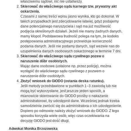
właściwemu sądowi, nic nie ustaliwszy.
Skierować do właściwego sądu karnego tzw. prywatny akt
oskarżenia.
Czasami z samej treści wpisu jasno wynika, kto go dokonał. W
takich przypadkach jest zdecydowanie łatwiej, gdyż podajemy
dane potencjalnego naruszyciela i sąd ma już możliwość
podjęcia określonych działań. Jeżeli nie mamy żadnych danych,
mamy kłopot. Podstawowa trudność polega na tym, że kodeks
postępowania administracyjnego przewiduje konieczność
podania danych. Jeśli nie podamy danych, sąd wezwie nas do
uzupełnienia danych osobowych oskarżonego w terminie 7 dni.
Skierować do właściwego sądu cywilnego pozew o
naruszenie dóbr osobistych.
Mając dane osobowe (ustalone np. przez policję), można
wystąpić do właściwego sądu cywilnego z pozwem o
naruszenie dóbr osobistych.
Złożyć wniosek do GIODO (ostania deska ratunku).
Jeśli metody przedstawione w punktach 1–3 zawiodą lub nie
mogą być wykorzystane, jest jeszcze jeden sposób, a
mianowicie skierowanie do GIODO prośby o nakazanie
administratorowi, by udostępnił dane. Wcześniej jednak trzeba
samodzielnie zwrócić się do administratora o ich udostępnienie.
Dopiero po odmowie należy złożyć wniosek do GIODO. Z tego
sposobu korzysta wiele osób, więc czas oczekiwania na
decyzję GIODO jest dość długi.
Adwokat Monika Brzozowska