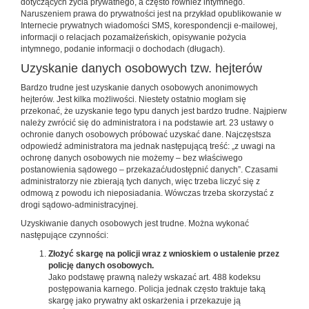
dotyczących życia prywatnego, a często również intymnego.
Naruszeniem prawa do prywatności jest na przykład opublikowanie w
Internecie prywatnych wiadomości SMS, korespondencji e-mailowej,
informacji o relacjach pozamałżeńskich, opisywanie pożycia
intymnego, podanie informacji o dochodach (długach).
Uzyskanie danych osobowych tzw. hejterów
Bardzo trudne jest uzyskanie danych osobowych anonimowych
hejterów. Jest kilka możliwości. Niestety ostatnio mogłam się
przekonać, że uzyskanie tego typu danych jest bardzo trudne. Najpierw
należy zwrócić się do administratora i na podstawie art. 23 ustawy o
ochronie danych osobowych próbować uzyskać dane. Najczęstsza
odpowiedź administratora ma jednak następującą treść: „z uwagi na
ochronę danych osobowych nie możemy – bez właściwego
postanowienia sądowego – przekazać/udostępnić danych”. Czasami
administratorzy nie zbierają tych danych, więc trzeba liczyć się z
odmową z powodu ich nieposiadania. Wówczas trzeba skorzystać z
drogi sądowo-administracyjnej.
Uzyskiwanie danych osobowych jest trudne. Można wykonać
następujące czynności:
Złożyć skargę na policji wraz z wnioskiem o ustalenie przez
policję danych osobowych.
Jako podstawę prawną należy wskazać art. 488 kodeksu
postępowania karnego. Policja jednak często traktuje taką
skargę jako prywatny akt oskarżenia i przekazuje ją