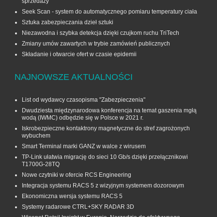
sprzedaży
Seek Scan - system do automatycznego pomiaru temperatury ciała
Sztuka zabezpieczania dzieł sztuki
Niezawodna i szybka detekcja dzięki czujkom ruchu TriTech
Zmiany umów zawartych w trybie zamówień publicznych
Składanie i otwarcie ofert w czasie epidemii
NAJNOWSZE AKTUALNOŚCI
List od wydawcy czasopisma "Zabezpieczenia"
Dwudziesta międzynarodowa konferencja na temat gaszenia mgłą
wodą (IWMC) odbędzie się w Polsce w 2021 r.
Iskrobezpieczne kontaktrony magnetyczne do stref zagrożonych
wybuchem
Smart Terminal marki GANZ w walce z wirusem
TP-Link ułatwia migrację do sieci 10 Gb/s dzięki przełącznikowi
T1700G‑28TQ
Nowe czytniki w ofercie RCS Engineering
Integracja systemu RACS 5 z wizyjnym systemem dozorowym
Ekonomiczna wersja systemu RACS 5
Systemy radarowe CTRL+SKY RADAR 3D