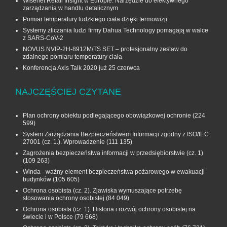
Wisenet Retail Insight w Europie. Narzędzie do efektywnego
zarządzania w handlu detalicznym
Pomiar temperatury ludzkiego ciała dzięki termowizji
Systemy zliczania ludzi firmy Dahua Technology pomagają w walce
z SARS-CoV-2
NOVUS NVIP-2H-8912M/TS SET – profesjonalny zestaw do
zdalnego pomiaru temperatury ciała
Konferencja Axis Talk 2020 już 25 czerwca
NAJCZĘŚCIEJ CZYTANE
Plan ochrony obiektu podlegającego obowiązkowej ochronie
(224
599)
System Zarządzania Bezpieczeństwem Informacji zgodny z ISO/IEC
27001 (cz. 1.). Wprowadzenie
(111 135)
Zagrożenia bezpieczeństwa informacji w przedsiębiorstwie (cz. 1)
(109 263)
Winda - ważny element bezpieczeństwa pożarowego w ewakuacji
budynków
(105 605)
Ochrona osobista (cz. 2). Zjawiska wymuszające potrzebę
stosowania ochrony osobistej
(84 049)
Ochrona osobista (cz. 1). Historia i rozwój ochrony osobistej na
świecie i w Polsce
(79 668)