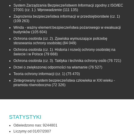
System Zarządzania Bezpieczeństwem Informacji zgodny z ISO/IEC
27001 (cz. 1.). Wprowadzenie
(111 135)
Zagrożenia bezpieczeństwa informacji w przedsiębiorstwie (cz. 1)
(109 263)
Winda - ważny element bezpieczeństwa pożarowego w ewakuacji
budynków
(105 604)
Ochrona osobista (cz. 2). Zjawiska wymuszające potrzebę
stosowania ochrony osobistej
(84 049)
Ochrona osobista (cz. 1). Historia i rozwój ochrony osobistej na
świecie i w Polsce
(79 668)
Ochrona osobista (cz. 3). Taktyka i technika ochrony osób
(76 721)
Drzwi o zwiększonej odporności na włamanie
(76 527)
Teoria ochrony informacji (cz. 1)
(75 470)
Zintegrowany system bezpieczeństwa człowieka w XXI wieku -
piramida równoboczna
(72 326)
STATYSTYKI
Odwiedzono nas: 9244801
Liczymy od 01/07/2007