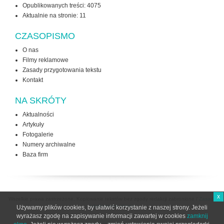
Opublikowanych treści: 4075
Aktualnie na stronie:
11
CZASOPISMO
O nas
Filmy reklamowe
Zasady przygotowania tekstu
Kontakt
NA SKRÓTY
Aktualności
Artykuły
Fotogalerie
Numery archiwalne
Baza firm
x
Wszelkie prawa zastrzeżone. Kopiowanie tekstów bez zgody redakcji zabronione /
Zasady
użytkowania strony
Używamy plików cookies, by ułatwić korzystanie z naszej strony. Jeżeli
wyrażasz zgodę na zapisywanie informacji zawartej w cookies
zamknij