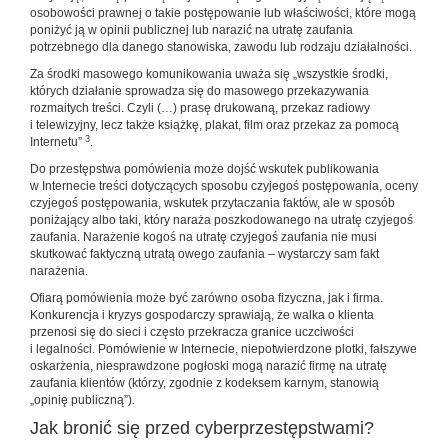
osobowości prawnej o takie postępowanie lub właściwości, które mogą
poniżyć ją w opinii publicznej lub narazić na utratę zaufania
potrzebnego dla danego stanowiska, zawodu lub rodzaju działalności.
Za środki masowego komunikowania uważa się „wszystkie środki,
których działanie sprowadza się do masowego przekazywania
rozmaitych treści. Czyli (…) prasę drukowaną, przekaz radiowy
i telewizyjny, lecz także książkę, plakat, film oraz przekaz za pomocą
3
Internetu”
.
Do przestępstwa pomówienia może dojść wskutek publikowania
w Internecie treści dotyczących sposobu czyjegoś postępowania, oceny
czyjegoś postępowania, wskutek przytaczania faktów, ale w sposób
poniżający albo taki, który naraża poszkodowanego na utratę czyjegoś
zaufania. Narażenie kogoś na utratę czyjegoś zaufania nie musi
skutkować faktyczną utratą owego zaufania – wystarczy sam fakt
narażenia.
Ofiarą pomówienia może być zarówno osoba fizyczna, jak i firma.
Konkurencja i kryzys gospodarczy sprawiają, że walka o klienta
przenosi się do sieci i często przekracza granice uczciwości
i legalności. Pomówienie w Internecie, niepotwierdzone plotki, fałszywe
oskarżenia, niesprawdzone pogłoski mogą narazić firmę na utratę
zaufania klientów (którzy, zgodnie z kodeksem karnym, stanowią
„opinię publiczną”).
Jak bronić się przed cyberprzestępstwami?