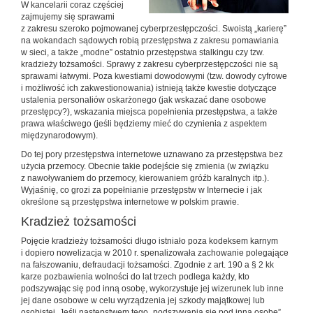
W kancelarii coraz częściej
zajmujemy się sprawami
z zakresu szeroko pojmowanej cyberprzestępczości. Swoistą „karierę”
na wokandach sądowych robią przestępstwa z zakresu pomawiania
w sieci, a także „modne” ostatnio przestępstwa stalkingu czy tzw.
kradzieży tożsamości. Sprawy z zakresu cyberprzestępczości nie są
sprawami łatwymi. Poza kwestiami dowodowymi (tzw. dowody cyfrowe
i możliwość ich zakwestionowania) istnieją także kwestie dotyczące
ustalenia personaliów oskarżonego (jak wskazać dane osobowe
przestępcy?), wskazania miejsca popełnienia przestępstwa, a także
prawa właściwego (jeśli będziemy mieć do czynienia z aspektem
międzynarodowym).
Do tej pory przestępstwa internetowe uznawano za przestępstwa bez
użycia przemocy. Obecnie takie podejście się zmienia (w związku
z nawoływaniem do przemocy, kierowaniem gróźb karalnych itp.).
Wyjaśnię, co grozi za popełnianie przestępstw w Internecie i jak
określone są przestępstwa internetowe w polskim prawie.
Kradzież tożsamości
Pojęcie kradzieży tożsamości długo istniało poza kodeksem karnym
i dopiero nowelizacja w 2010 r. spenalizowała zachowanie polegające
na fałszowaniu, defraudacji tożsamości. Zgodnie z art. 190 a § 2 kk
karze pozbawienia wolności do lat trzech podlega każdy, kto
podszywając się pod inną osobę, wykorzystuje jej wizerunek lub inne
jej dane osobowe w celu wyrządzenia jej szkody majątkowej lub
osobistej. Jeśli następstwem tego „podszywania się pod inną osobę”